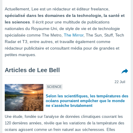
s et
Actuellement, Lee est un rédacteur et éditeur freelance,
r
spécialisé dans les domaines de la technologie, la santé et
tement
les sciences
. Il écrit pour une multitude de publications
cité
nationales du Royaume-Uni, de style de vie et de technologie
ue
spécialisée comme The Metro,
The Mirror
, The Sun, Stuff, Tech
lisée,
ACCEPTER
ur des
Radar et T3, entre autres, et travaille également comme
ET
ions
rédacteur publicitaire et consultant média pour de grandes et
CONTINUER
es par le
petites marques.
 cookies
PARAMÈTRES
Articles de Lee Bell
gies
es, nous
de
22 Juil
 notre
SCIENCE
afin de
Selon les scientifiques, les températures des
r à vous
océans pourraient empêcher que le monde
r
ne s'assèche brutalement
ment des
 de très
Une étude, fondée sur l'analyse de données climatiques couvrant les
alité.
120 dernières années, révèle que les variations de la température des
ant sur
océans agissent comme un frein naturel aux sécheresses. Elles