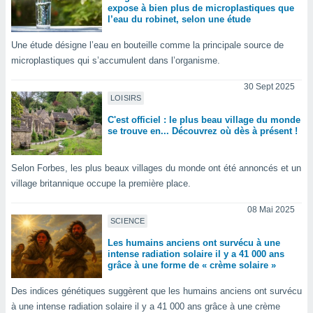
expose à bien plus de microplastiques que
lisés,
l’eau du robinet, selon une étude
des
our
Une étude désigne l’eau en bouteille comme la principale source de
nner des
microplastiques qui s’accumulent dans l’organisme.
s
lisés,
30 Sept 2025
la
LOISIRS
ance des
s,
C'est officiel : le plus beau village du monde
se trouve en... Découvrez où dès à présent !
la
ance des
s,
Selon Forbes, les plus beaux villages du monde ont été annoncés et un
dre les
village britannique occupe la première place.
par le
08 Mai 2025
ques ou
SCIENCE
inaisons
ées
Les humains anciens ont survécu à une
nt de
intense radiation solaire il y a 41 000 ans
tes
grâce à une forme de « crème solaire »
,
er et
Des indices génétiques suggèrent que les humains anciens ont survécu
r les
à une intense radiation solaire il y a 41 000 ans grâce à une crème