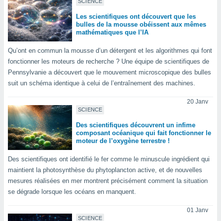
SCIENCE
nées
lles sur
Les scientifiques ont découvert que les
d'un
bulles de la mousse obéissent aux mêmes
mathématiques que l’IA
égitime,
vous
Qu’ont en commun la mousse d’un détergent et les algorithmes qui font
vous
fonctionner les moteurs de recherche ? Une équipe de scientifiques de
 Pour ce
ous
Pennsylvanie a découvert que le mouvement microscopique des bulles
etirer
suit un schéma identique à celui de l’entraînement des machines.
ement
20 Janv
 opposer
SCIENCE
ement
Des scientifiques découvrent un infime
nées à
composant océanique qui fait fonctionner le
ment en
moteur de l’oxygène terrestre !
 sur «
res
» ou
Des scientifiques ont identifié le fer comme le minuscule ingrédient qui
e
maintient la photosynthèse du phytoplancton active, et de nouvelles
que de
mesures réalisées en mer montrent précisément comment la situation
kies
se dégrade lorsque les océans en manquent.
ite web.
01 Janv
t nos
SCIENCE