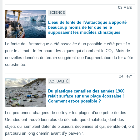
pour
 le
03 Mars
ement
SCIENCE
afficher
L’eau de fonte de l’Antarctique a apporté
licité ou
beaucoup moins de fer que ne le
enu
supposaient les modèles climatiques
lisé,
e vous
La fonte de l’Antarctique a été associée à un possible « côté positif »
pour le climat : le fer nourrit les algues qui absorbent le CO₂. Mais de
r de la
nouvelles données de terrain suggèrent que l’augmentation du fer a été
surestimée.
 non
lisée.
24 Fevr
uvez
ACTUALITÉ
ation des
Du plastique canadien des années 1960
et
refait surface sur une plage écossaise !
Comment est-ce possible ?
à notre
 par le
Les personnes chargées de nettoyer les plages d’une petite île des
 cette
ion en
Orcades ont trouvé bien plus de déchets que d’habitude, dont des
sur le
objets qui semblent dater de plusieurs décennies et qui, semble-t-il, ont
«
parcouru un long chemin avant d’y parvenir.
».