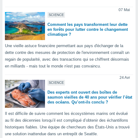
logies
e
07 Mai
s
SCIENCE
Comment les pays transforment leur dette
tez pas
en forêts pour lutter contre le changement
ation de
climatique ?
, vous
z à
Une vieille astuce financière permettant aux pays d'échanger de la
à notre
dette contre des mesures de protection de l'environnement connaît un
regain de popularité, avec des transactions qui se chiffrent désormais
.com.
en milliards - mais tout le monde n'est pas convaincu.
 cas,
us
24 Avr
ns que
SCIENCE
s
Des experts ont ouvert des boîtes de
saumon vieilles de 40 ans pour vérifier l’état
ires
des océans. Qu’ont-ils conclu ?
urer la
on sur le
Il est difficile de suivre comment les écosystèmes marins ont évolué
 seront
au fil des décennies lorsqu’il est compliqué d’obtenir des échantillons
, et que
ies ne
historiques fiables. Une équipe de chercheurs des États-Unis a trouvé
as
une solution inattendue dans un entrepôt de Seattle.