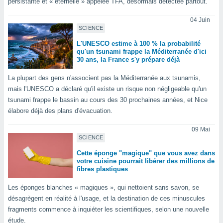
persistante et « éternelle » appelée TFA, désormais détectée partout.
lisé en
 de
04 Juin
. Vous
SCIENCE
rouver
L'UNESCO estime à 100 % la probabilité
qu'un tsunami frappe la Méditerranée d'ici
ations
30 ans, la France s'y prépare déjà
re
que de
La plupart des gens n'associent pas la Méditerranée aux tsunamis,
kies
mais l'UNESCO a déclaré qu'il existe un risque non négligeable qu'un
r votre
tsunami frappe le bassin au cours des 30 prochaines années, et Nice
ement à
élabore déjà des plans d'évacuation.
ment en
sur le
09 Mai
SCIENCE
res des
kies
Cette éponge "magique" que vous avez dans
le au
votre cuisine pourrait libérer des millions de
page de
fibres plastiques
te web.
Les éponges blanches « magiques », qui nettoient sans savon, se
MENT,
désagrègent en réalité à l'usage, et la destination de ces minuscules
fragments commence à inquiéter les scientifiques, selon une nouvelle
 les
étude.