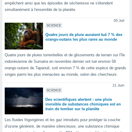
n «
empêchent ainsi que les épisodes de sécheresse ne s'étendent
 et
simultanément à l'ensemble de la planète.
r »,
cédez au
05 Juil
 et vous
SCIENCE
z
Quatre jours de pluie auraient tué 7 % des
ation de
orangs-outans les plus rares au monde
qu'ils
 nous ou
Quatre jours de pluies torrentielles et de glissements de terrain sur l'île
aires,
indonésienne de Sumatra en novembre dernier ont tué environ 58
orangs-outans de Tapanuli, soit environ 7 % de cette espèce de grands
nt de
singes parmi les plus menacées au monde, selon des chercheurs.
t
er le
21 Juin
ement
SCIENCE
te, ainsi
Des scientifiques alertent : une pluie
per un
invisible de substances chimiques est en
écifique
train de tomber sur la planète
us
de la
Les fluides frigorigènes et les gaz introduits pour protéger la couche
 et du
d’ozone génèrent, de manière silencieuse, une substance chimique