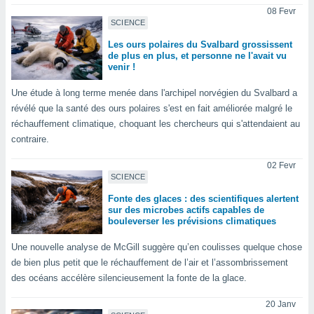
08 Fevr
tre
SCIENCE
ement,
Les ours polaires du Svalbard grossissent
enaires
de plus en plus, et personne ne l'avait vu
venir !
s des
 des
Une étude à long terme menée dans l'archipel norvégien du Svalbard a
nts
révélé que la santé des ours polaires s'est en fait améliorée malgré le
 ou des
gies
réchauffement climatique, choquant les chercheurs qui s'attendaient au
es pour
contraire.
 accéder
r des
02 Fevr
SCIENCE
lles
Fonte des glaces : des scientifiques alertent
ue votre
sur des microbes actifs capables de
r ce site
bouleverser les prévisions climatiques
 IP et
Une nouvelle analyse de McGill suggère qu’en coulisses quelque chose
ifiants
de bien plus petit que le réchauffement de l’air et l’assombrissement
es.
des océans accélère silencieusement la fonte de la glace.
eurs
20 Janv
traiter