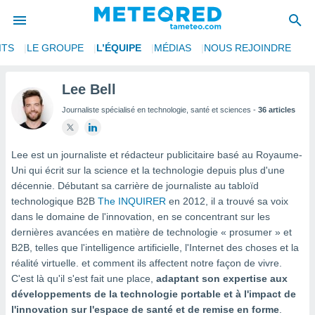
ITS
LE GROUPE
L’ÉQUIPE
MÉDIAS
NOUS REJOINDRE
e
ntialité
Lee Bell
enu de
Journaliste spécialisé en technologie, santé et sciences -
36 articles
o.com
o.com) a
aré par
Lee est un journaliste et rédacteur publicitaire basé au Royaume-
onnels
Uni qui écrit sur la science et la technologie depuis plus d'une
arantir
décennie. Débutant sa carrière de journaliste au tabloïd
té des
technologique B2B
The INQUIRER
en 2012, il a trouvé sa voix
ions
dans le domaine de l'innovation, en se concentrant sur les
. Vous
dernières avancées en matière de technologie « prosumer » et
accéder
e en
B2B, telles que l'intelligence artificielle, l'Internet des choses et la
 les
réalité virtuelle. et comment ils affectent notre façon de vivre.
C'est là qu'il s'est fait une place,
adaptant son expertise aux
s :
développements de la technologie portable et à l'impact de
l'innovation sur l'espace de santé et de remise en forme
.
r les