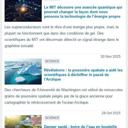
ires
ons le
Le MIT découvre une avancée quantique qui
ent des
pourrait changer la façon dont nous
pensons la technologie de l’énergie propre
es
 :
Les supraconducteurs sont le rêve d’une énergie plus propre, mais la
et/ou
plupart ne fonctionnent que dans des conditions de gel. Des
 à des
scientifiques du MIT ont désormais détecté un signal étrange dans le
ions sur
graphène torsadé.
eil,
des
30 Nov 2025
limitées
SCIENCE
nner la
Révélations : la poussière spatiale a aidé les
, créer
scientifiques à déchiffrer le passé de
ils pour
l'Arctique
ité
lisée,
Des chercheurs de l'Université de Washington ont utilisé de minuscules
des
grains de poussière spatiale piégés par de la glace ancienne pour
our
cartographier le rétrécissement de l'océan Arctique.
nner des
és
28 Oct 2025
lisées,
SCIENCE
s profils
Danger santé : boire de l’eau en bouteille
enus