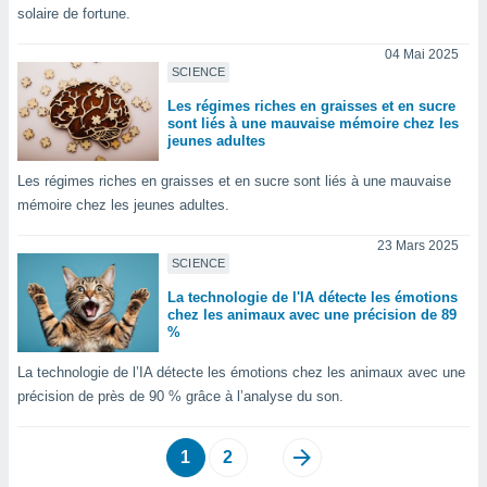
 utiliser
solaire de fortune.
nées
 pour
04 Mai 2025
nner le
SCIENCE
.
Les régimes riches en graisses et en sucre
 de
sont liés à une mauvaise mémoire chez les
jeunes adultes
isation
 et
Les régimes riches en graisses et en sucre sont liés à une mauvaise
ation par
mémoire chez les jeunes adultes.
 de
l,
23 Mars 2025
s et
SCIENCE
lisés,
La technologie de l'IA détecte les émotions
de
chez les animaux avec une précision de 89
ance des
%
és et du
, études
La technologie de l’IA détecte les émotions chez les animaux avec une
ce et
précision de près de 90 % grâce à l’analyse du son.
pement
ces.
1
2
os 1199