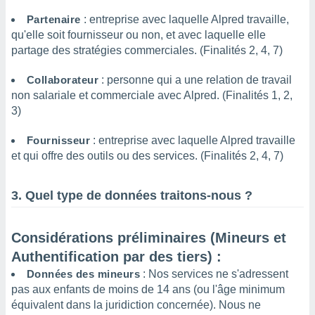
pour
 le
Partenaire
: entreprise avec laquelle Alpred travaille,
ement
qu'elle soit fournisseur ou non, et avec laquelle elle
afficher
partage des stratégies commerciales. (Finalités 2, 4, 7)
licité ou
enu
Collaborateur
: personne qui a une relation de travail
lisé,
non salariale et commerciale avec Alpred. (Finalités 1, 2,
e vous
3)
r de la
Fournisseur
: entreprise avec laquelle Alpred travaille
 non
et qui offre des outils ou des services. (Finalités 2, 4, 7)
lisée.
uvez
3. Quel type de données traitons-nous ?
ation des
et
à notre
Considérations préliminaires (Mineurs et
 par le
Authentification par des tiers) :
 cette
ion en
Données des mineurs
: Nos services ne s'adressent
sur le
pas aux enfants de moins de 14 ans (ou l'âge minimum
«
équivalent dans la juridiction concernée). Nous ne
».