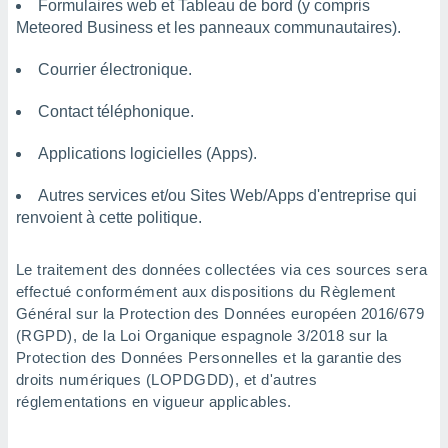
Formulaires web et Tableau de bord (y compris
s et
Meteored Business et les panneaux communautaires).
r
tement
Courrier électronique.
cité
ue
Contact téléphonique.
lisée,
ACCEPTER
ur des
ET
Applications logicielles (Apps).
ions
CONTINUER
es par le
Autres services et/ou Sites Web/Apps d'entreprise qui
 cookies
PARAMÈTRES
renvoient à cette politique.
gies
es, nous
Le traitement des données collectées via ces sources sera
de
 notre
effectué conformément aux dispositions du Règlement
afin de
Général sur la Protection des Données européen 2016/679
r à vous
(RGPD), de la Loi Organique espagnole 3/2018 sur la
r
Protection des Données Personnelles et la garantie des
ment des
droits numériques (LOPDGDD), et d'autres
 de très
réglementations en vigueur applicables.
alité.
ant sur