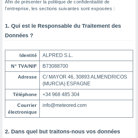
Afin de présenter la politique de confidentialité de
n «
 et
l'entreprise, les sections suivantes sont exposées :
r »,
cédez au
1. Qui est le Responsable du Traitement des
 et vous
z
Données ?
ation de
qu'ils
 nous ou
Identité
ALPRED S.L.
aires,
N° TVA/NIF
B73088700
nt de
Adresse
C/ MAYOR 46, 30893 ALMENDRICOS
t
(MURCIA) ESPAGNE
er le
ement
Téléphone
+34 968 485 304
te, ainsi
Courrier
info@meteored.com
per un
électronique
écifique
us
de la
 et du
2. Dans quel but traitons-nous vos données