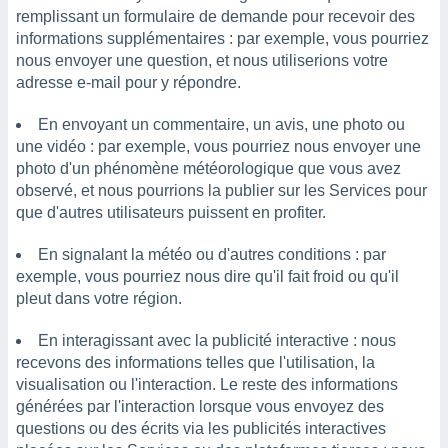
nées
remplissant un formulaire de demande pour recevoir des
lles sur
informations supplémentaires : par exemple, vous pourriez
d'un
nous envoyer une question, et nous utiliserions votre
égitime,
adresse e-mail pour y répondre.
vous
vous
En envoyant un commentaire, un avis, une photo ou
 Pour ce
ous
une vidéo : par exemple, vous pourriez nous envoyer une
etirer
photo d'un phénomène météorologique que vous avez
observé, et nous pourrions la publier sur les Services pour
ement
que d'autres utilisateurs puissent en profiter.
 opposer
ement
En signalant la météo ou d'autres conditions : par
nées à
exemple, vous pourriez nous dire qu'il fait froid ou qu'il
ment en
 sur «
pleut dans votre région.
res
» ou
e
En interagissant avec la publicité interactive : nous
que de
recevons des informations telles que l'utilisation, la
kies
visualisation ou l'interaction. Le reste des informations
ite web.
générées par l'interaction lorsque vous envoyez des
questions ou des écrits via les publicités interactives
t nos