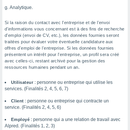
logies
e
Analytique.
s
Si la raison du contact avec l'entreprise et de l'envoi
tez pas
d'informations vous concernant est à des fins de recherche
ation de
d'emploi (envoi de CV, etc.), les données fournies seront
, vous
traitées pour évaluer votre éventuelle candidature aux
z à
offres d'emploi de l'entreprise. Si les données fournies
à notre
présentent un intérêt pour l'entreprise, un profil sera créé
.com.
avec celles-ci, restant archivé pour la gestion des
 cas,
ressources humaines pendant un an.
us
ns que
s
Utilisateur
: personne ou entreprise qui utilise les
services. (Finalités 2, 4, 5, 6, 7)
ires
urer la
Client
: personne ou entreprise qui contracte un
on sur le
service. (Finalités 2, 4, 5, 6)
 seront
, et que
Employé
: personne qui a une relation de travail avec
ies ne
as
Alpred. (Finalités 1, 2, 3)