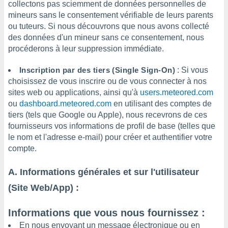
collectons pas sciemment de données personnelles de
tre
mineurs sans le consentement vérifiable de leurs parents
ement,
ou tuteurs. Si nous découvrons que nous avons collecté
des données d'un mineur sans ce consentement, nous
enaires
procéderons à leur suppression immédiate.
s des
 des
nts
Inscription par des tiers (Single Sign-On)
: Si vous
 ou des
choisissez de vous inscrire ou de vous connecter à nos
gies
sites web ou applications, ainsi qu'à
users.meteored.com
es pour
ou
dashboard.meteored.com
en utilisant des comptes de
 accéder
tiers (tels que Google ou Apple), nous recevrons de ces
r des
fournisseurs vos informations de profil de base (telles que
le nom et l'adresse e-mail) pour créer et authentifier votre
lles
ue votre
compte.
r ce site
A. Informations générales et sur l'utilisateur
 IP et
ifiants
(Site Web/App) :
es.
Informations que vous nous fournissez :
eurs
traiter
En nous envoyant un message électronique ou en