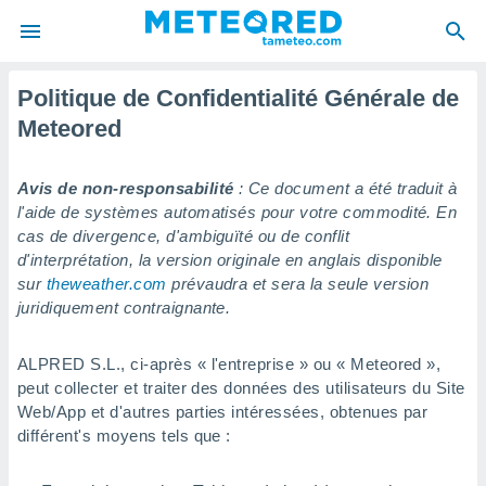
Politique de Confidentialité Générale de
e
ntialité
Meteored
enu de
o.com
Avis de non-responsabilité
: Ce document a été traduit à
o.com) a
l'aide de systèmes automatisés pour votre commodité. En
aré par
cas de divergence, d'ambiguïté ou de conflit
onnels
d'interprétation, la version originale en anglais disponible
arantir
sur
theweather.com
prévaudra et sera la seule version
té des
juridiquement contraignante.
ions
. Vous
accéder
ALPRED S.L., ci-après « l'entreprise » ou « Meteored »,
e en
peut collecter et traiter des données des utilisateurs du Site
 les
Web/App et d'autres parties intéressées, obtenues par
différent's moyens tels que :
s :
r les