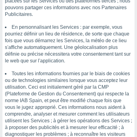
ires
placées sur les Services ou des plateformes tierces ; nous
ons le
pouvons partager ces informations avec nos Partenaires
ent des
Publicitaires.
es
 :
En personnalisant les Services : par exemple, vous
et/ou
pourriez définir un lieu de résidence, de sorte que chaque
 à des
fois que vous démarrez les Services, la météo de ce lieu
ions sur
s'affiche automatiquement. Une géolocalisation plus
eil,
définie ou précise nécessitera votre consentement tant sur
des
le web que sur l'application.
limitées
nner la
Toutes les informations fournies par le biais de cookies
, créer
ou de technologies similaires lorsque vous acceptez leur
ils pour
utilisation. Ceci est initialement géré par la CMP
ité
(Plateforme de Gestion du Consentement) qui respecte la
lisée,
norme IAB Spain, et peut être modifié chaque fois que
des
vous le jugez approprié. Ces informations nous aident à
our
nner des
comprendre, analyser et mesurer comment les utilisateurs
és
utilisent les Services ; à gérer les opérations des Services ;
lisées,
à proposer des publicités et à mesurer leur efficacité ; à
s profils
diagnostiquer les problèmes ; à reconnaître les visiteurs
enus