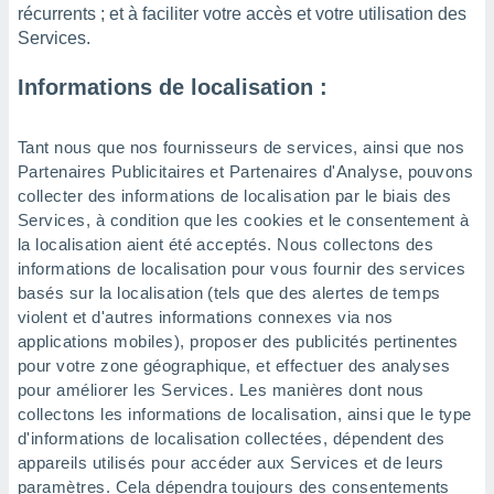
récurrents ; et à faciliter votre accès et votre utilisation des
lisés,
Services.
des
our
nner des
Informations de localisation :
s
lisés,
la
Tant nous que nos fournisseurs de services, ainsi que nos
ance des
Partenaires Publicitaires et Partenaires d'Analyse, pouvons
s,
collecter des informations de localisation par le biais des
la
Services, à condition que les cookies et le consentement à
ance des
la localisation aient été acceptés. Nous collectons des
s,
informations de localisation pour vous fournir des services
dre les
par le
basés sur la localisation (tels que des alertes de temps
violent et d'autres informations connexes via nos
ques ou
applications mobiles), proposer des publicités pertinentes
inaisons
pour votre zone géographique, et effectuer des analyses
ées
pour améliorer les Services. Les manières dont nous
nt de
collectons les informations de localisation, ainsi que le type
tes
d'informations de localisation collectées, dépendent des
,
er et
appareils utilisés pour accéder aux Services et de leurs
r les
paramètres. Cela dépendra toujours des consentements