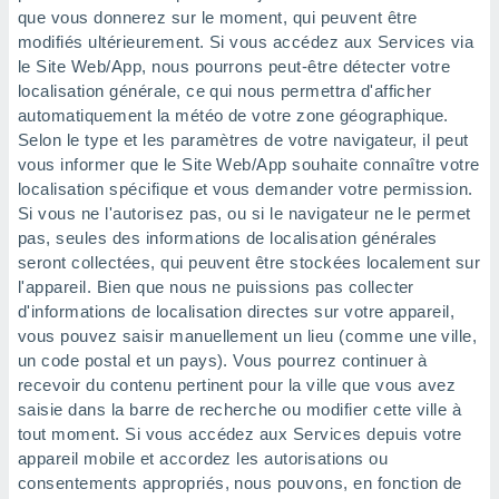
 utiliser
que vous donnerez sur le moment, qui peuvent être
nées
modifiés ultérieurement. Si vous accédez aux Services via
 pour
le Site Web/App, nous pourrons peut-être détecter votre
nner le
localisation générale, ce qui nous permettra d'afficher
.
automatiquement la météo de votre zone géographique.
 de
Selon le type et les paramètres de votre navigateur, il peut
isation
vous informer que le Site Web/App souhaite connaître votre
 et
localisation spécifique et vous demander votre permission.
ation par
 de
Si vous ne l'autorisez pas, ou si le navigateur ne le permet
l,
pas, seules des informations de localisation générales
s et
seront collectées, qui peuvent être stockées localement sur
l'appareil. Bien que nous ne puissions pas collecter
lisés,
d'informations de localisation directes sur votre appareil,
de
vous pouvez saisir manuellement un lieu (comme une ville,
ance des
és et du
un code postal et un pays). Vous pourrez continuer à
, études
recevoir du contenu pertinent pour la ville que vous avez
ce et
saisie dans la barre de recherche ou modifier cette ville à
pement
tout moment. Si vous accédez aux Services depuis votre
ces.
appareil mobile et accordez les autorisations ou
os 1199
consentements appropriés, nous pouvons, en fonction de