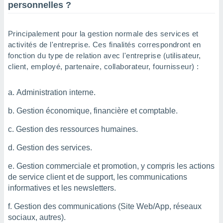
personnelles ?
lisé en
 de
. Vous
Principalement pour la gestion normale des services et
rouver
activités de l'entreprise. Ces finalités correspondront en
ations
fonction du type de relation avec l'entreprise (utilisateur,
re
client, employé, partenaire, collaborateur, fournisseur) :
que de
kies
Administration interne.
r votre
ement à
Gestion économique, financière et comptable.
ment en
sur le
Gestion des ressources humaines.
res des
Gestion des services.
kies
le au
Gestion commerciale et promotion, y compris les actions
page de
de service client et de support, les communications
te web.
informatives et les newsletters.
MENT,
Gestion des communications (Site Web/App, réseaux
 les
sociaux, autres).