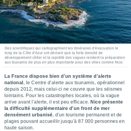
tre
ement,
enaires
s des
 des
nts
 ou des
Des scientifiques qui cartographient les itinéraires d'évacuation le
gies
long de la Côte d'Azur ont déclaré que la forte densité de
es pour
développement côtier et la rapidité des vagues rendent la préparation
 accéder
aux tsunamis de plus en plus importante pour des villes comme Nice.
r des
La France dispose bien d'un système d'alerte
lles
national
, le Centre d'alerte aux tsunamis, opérationnel
ue votre
depuis 2012, mais celui-ci ne couvre que les séismes
r ce site
lointains. Pour les catastrophes locales, où la vague
 IP et
arrive avant l'alerte, il est peu efficace.
Nice présente
ifiants
la difficulté supplémentaire d'un front de mer
es.
densément urbanisé
, d'un tourisme permanent et de
plages pouvant accueillir jusqu'à 87 000 personnes en
eurs
haute saison.
traiter