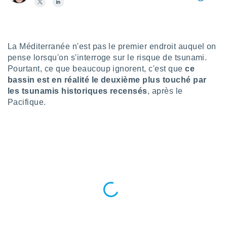
n «
 et
r »,
cédez au
 et vous
La Méditerranée n'est pas le premier endroit auquel on
z
pense lorsqu'on s'interroge sur le risque de tsunami.
ation de
Pourtant, ce que beaucoup ignorent, c'est que
ce
bassin est en réalité le deuxième plus touché par
qu'ils
 nous ou
les tsunamis historiques recensés
, après le
aires,
Pacifique.
nt de
t
er le
ement
te, ainsi
per un
écifique
us
de la
 et du