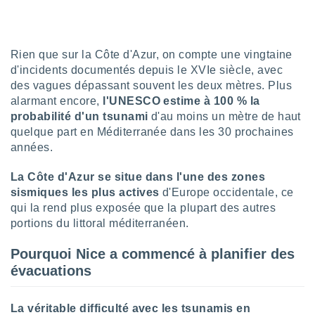
lisé en
 de
. Vous
rouver
Rien que sur la Côte d'Azur, on compte une vingtaine
d'incidents documentés depuis le XVIe siècle, avec
ations
des vagues dépassant souvent les deux mètres. Plus
re
alarmant encore,
l'UNESCO estime à 100 % la
que de
probabilité d'un tsunami
d'au moins un mètre de haut
kies
r votre
quelque part en Méditerranée dans les 30 prochaines
ement à
années.
ment en
sur le
La Côte d'Azur se situe dans l'une des zones
sismiques les plus actives
d'Europe occidentale, ce
res des
qui la rend plus exposée que la plupart des autres
kies
portions du littoral méditerranéen.
le au
page de
te web.
Pourquoi Nice a commencé à planifier des
évacuations
MENT,
 les
La véritable difficulté avec les tsunamis en