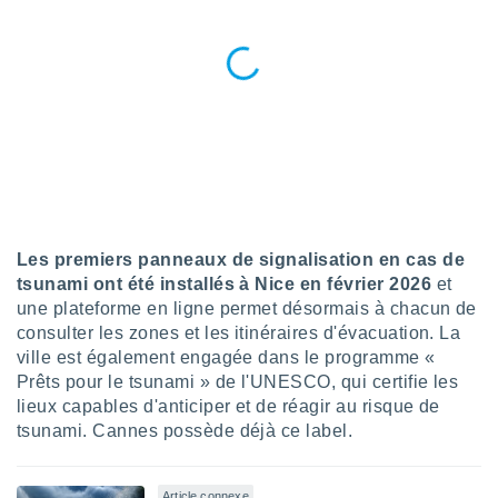
ires
ons le
ent des
es
 :
et/ou
 à des
ions sur
eil,
des
limitées
Les premiers panneaux de signalisation en cas de
nner la
tsunami ont été installés à Nice en février 2026
et
, créer
ils pour
une plateforme en ligne permet désormais à chacun de
ité
consulter les zones et les itinéraires d'évacuation. La
lisée,
ville est également engagée dans le programme «
des
Prêts pour le tsunami » de l'UNESCO, qui certifie les
our
lieux capables d'anticiper et de réagir au risque de
nner des
tsunami. Cannes possède déjà ce label.
és
lisées,
s profils
enus
Article connexe