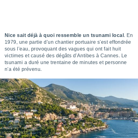
pour
 le
ement
afficher
licité ou
enu
Nice sait déjà à quoi ressemble un tsunami local
. En
lisé,
e vous
1979, une partie d'un chantier portuaire s'est effondrée
sous l'eau, provoquant des vagues qui ont fait huit
r de la
victimes et causé des dégâts d'Antibes à Cannes. Le
tsunami a duré une trentaine de minutes et personne
 non
n'a été prévenu.
lisée.
uvez
ation des
et
à notre
 par le
 cette
ion en
sur le
«
».