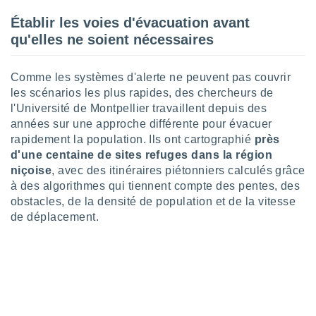
nées
Établir les voies d'évacuation avant
lles sur
d'un
qu'elles ne soient nécessaires
égitime,
vous
vous
Comme les systèmes d'alerte ne peuvent pas couvrir
 Pour ce
les scénarios les plus rapides, des chercheurs de
ous
l'Université de Montpellier travaillent depuis des
etirer
années sur une approche différente pour évacuer
rapidement la population. Ils ont cartographié
près
ement
d'une centaine de sites refuges dans la région
 opposer
ement
niçoise
, avec des itinéraires piétonniers calculés grâce
nées à
à des algorithmes qui tiennent compte des pentes, des
ment en
obstacles, de la densité de population et de la vitesse
 sur «
de déplacement.
res
» ou
e
que de
kies
ite web.
t nos