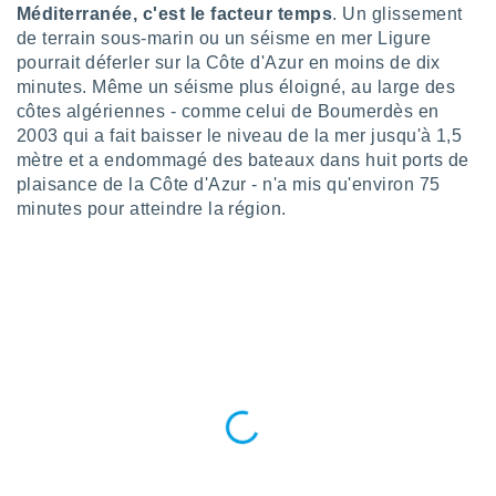
logies
Méditerranée, c'est le facteur temps
. Un glissement
e
de terrain sous-marin ou un séisme en mer Ligure
s
pourrait déferler sur la Côte d'Azur en moins de dix
minutes. Même un séisme plus éloigné, au large des
tez pas
côtes algériennes - comme celui de Boumerdès en
ation de
2003 qui a fait baisser le niveau de la mer jusqu'à 1,5
, vous
mètre et a endommagé des bateaux dans huit ports de
z à
à notre
plaisance de la Côte d'Azur - n'a mis qu'environ 75
minutes pour atteindre la région.
.com.
 cas,
us
ns que
s
ires
urer la
on sur le
 seront
, et que
ies ne
as