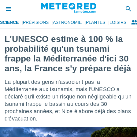
SCIENCE
PRÉVISIONS
ASTRONOMIE
PLANTES
LOISIRS
e
ntialité
L'UNESCO estime à 100 % la
enu de
probabilité qu'un tsunami
o.com
o.com) a
frappe la Méditerranée d'ici 30
aré par
ans, la France s'y prépare déjà
onnels
arantir
La plupart des gens n'associent pas la
té des
Méditerranée aux tsunamis, mais l'UNESCO a
ions
. Vous
déclaré qu'il existe un risque non négligeable qu'un
accéder
tsunami frappe le bassin au cours des 30
e en
prochaines années, et Nice élabore déjà des plans
 les
d'évacuation.
s :
r les