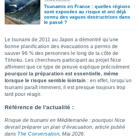
lisés,
Tsunamis en France : quelles régions
des
sont exposées au risque et ont déjà
connu des vagues destructrices dans
our
le passé ?
nner des
s
lisés,
Le tsunami de 2011 au Japon a démontré qu'une
la
bonne planification des évacuations a permis de
ance des
s,
sauver 96 % des personnes le long de la côte de
la
Tōhoku. Les chercheurs participant au projet Nice
ance des
affirment que ce type de preuve explique précisément
s,
pourquoi la préparation est essentielle, même
dre les
lorsque le risque semble lointain
: en effet, lorsqu'un
par le
tsunami paraît imminent, il est presque toujours trop
ques ou
tard pour réagir.
inaisons
ées
Référence de l'actualité :
nt de
tes
Risque de tsunami en Méditerranée : pourquoi Nice
,
devrait préparer un plan d’évacuation, article publié
er et
dans
The Conversation
, Mai 2026.
r les