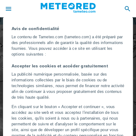
Kristiansand
Images satellite
Couleur naturelle
Avis de confidentialité
Le contenu de Tameteo.com (tameteo.com) a été préparé par
Glasgow
Cope
DANEMARK
des professionnels afin de garantir la qualité des informations
fournies. Vous pouvez accéder à ce site en utilisant les
ROYAUME-UNI
Belfast
options suivantes :
Hambourg
Manchester
Accepter les cookies et accéder gratuitement
Dublin
NDE
La publicité numérique personnalisée, basée sur des
PAYS-BAS
Amsterdam
informations collectées par le biais de cookies ou de
technologies similaires, nous permet de financer notre activité
Londres
afin de continuer à vous proposer gratuitement des contenus
ALLEMAGN
de très haute qualité.
BELGIQUE
Francfort-sur-le-Main
En cliquant sur le bouton « Accepter et continuer », vous
LUXEMBOURG
accédez au site web et vous acceptez l'installation de tous
JERSEY
Paris
les cookies, qu'ils soient à nous ou à partenaires, qui nous
permettent de suivre et d'analyser le comportement sur le
Munic
site, ainsi que de développer un profil spécifique pour vous
AU
montrer de la publicité et du contenu personnalisé en fonction