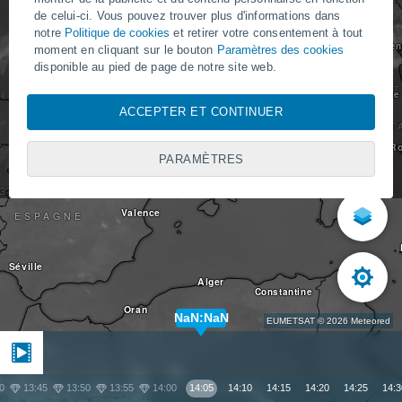
FRANCE
de celui-ci. Vous pouvez trouver plus d'informations dans
Genève
notre
Politique de cookies
et retirer votre consentement à tout
Milan
Ven
moment en cliquant sur le bouton
Paramètres des cookies
Bordeaux
disponible au pied de page de notre site web.
SAINT
Florence
MONACO
AUTREMENT,
Marseille
Bilbao
ACCEPTER ET CONTINUER
IT
ANDORRE
Refuser les technologies de type cookies
R
PARAMÈTRES
Barcelone
Si vous n'acceptez pas l'installation de cookies, vous
continuez à accéder à notre site web tameteo.com. Dans ce
Madrid
GAL
cas, nous vous informons que seuls les cookies nécessaires
Valence
pour assurer la navigation sur le site web seront installés, et
ESPAGNE
que les cookies ne seront pas utilisés pour analyser le
comportement ou pour afficher de la publicité ou du contenu
personnalisé, bien que vous puissiez visualiser de la publicité
Séville
générale non personnalisée. Vous pouvez refuser l'installation
Alger
Tunis
Constantine
des cookies et accéder à notre site web par le biais de cette
Oran
inscription en cliquant sur le bouton « Refuser ».
NaN:NaN
EUMETSAT © 2026 Meteored
Avec votre consentement, nous et
nos partenaires
utilisons
Fès
TUNISIE
des cookies, des identifiants uniques ou des technologies
anca
similaires pour stocker, accéder et traiter des données
Ghardaïa
0
13:45
13:50
13:55
14:00
14:05
14:10
14:15
14:20
14:25
14:3
personnelles telles que votre visite sur ce site web, les