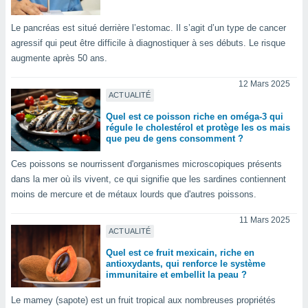
nées
lles sur
Le pancréas est situé derrière l’estomac. Il s’agit d’un type de cancer
d'un
agressif qui peut être difficile à diagnostiquer à ses débuts. Le risque
égitime,
augmente après 50 ans.
vous
vous
12 Mars 2025
 Pour ce
ACTUALITÉ
ous
etirer
Quel est ce poisson riche en oméga-3 qui
régule le cholestérol et protège les os mais
ement
que peu de gens consomment ?
 opposer
Ces poissons se nourrissent d'organismes microscopiques présents
ement
nées à
dans la mer où ils vivent, ce qui signifie que les sardines contiennent
ment en
moins de mercure et de métaux lourds que d'autres poissons.
 sur «
res
» ou
11 Mars 2025
e
ACTUALITÉ
que de
Quel est ce fruit mexicain, riche en
kies
antioxydants, qui renforce le système
ite web.
immunitaire et embellit la peau ?
t nos
Le mamey (sapote) est un fruit tropical aux nombreuses propriétés