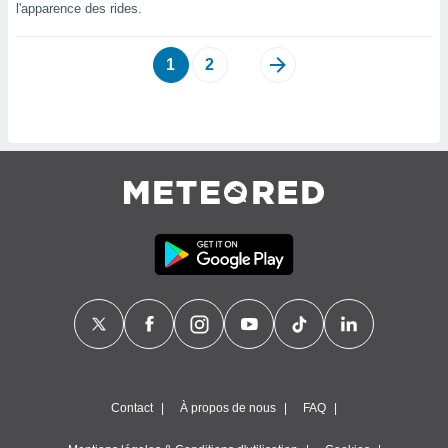
naires
l'apparence des rides.
1
2
Contact
À propos de nous
FAQ