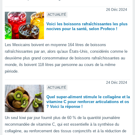
 utiliser
nées
26 Déc 2024
 pour
ACTUALITÉ
nner le
Voici les boissons rafraîchissantes les plus
.
nocives pour la santé, selon Profeco !
 de
isation
Les Mexicains boivent en moyenne 164 litres de boissons
 et
ation par
rafraîchissantes par an, alors qu'aux États-Unis, considérés comme le
 de
deuxième plus grand consommateur de boissons rafraîchissantes au
l,
monde, ils boivent 118 litres par personne au cours de la même
s et
période.
lisés,
24 Déc 2024
de
ACTUALITÉ
ance des
Quel super-aliment stimule le collagène et la
és et du
vitamine C pour renforcer articulations et os
, études
? Voici la réponse !
ce et
pement
Un seul kiwi par jour fournit plus de 60 % de la quantité journalière
ces.
recommandée de vitamine C, qui est essentielle à la synthèse du
os 1199
collagène, au renforcement des tissus conjonctifs et à la réduction de