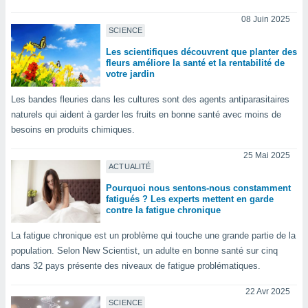
pour
 le
08 Juin 2025
ement
SCIENCE
afficher
Les scientifiques découvrent que planter des
licité ou
fleurs améliore la santé et la rentabilité de
enu
votre jardin
lisé,
e vous
Les bandes fleuries dans les cultures sont des agents antiparasitaires
naturels qui aident à garder les fruits en bonne santé avec moins de
r de la
besoins en produits chimiques.
 non
25 Mai 2025
lisée.
ACTUALITÉ
uvez
Pourquoi nous sentons-nous constamment
ation des
fatigués ? Les experts mettent en garde
contre la fatigue chronique
et
à notre
La fatigue chronique est un problème qui touche une grande partie de la
 par le
 cette
population. Selon New Scientist, un adulte en bonne santé sur cinq
ion en
dans 32 pays présente des niveaux de fatigue problématiques.
sur le
«
22 Avr 2025
».
SCIENCE