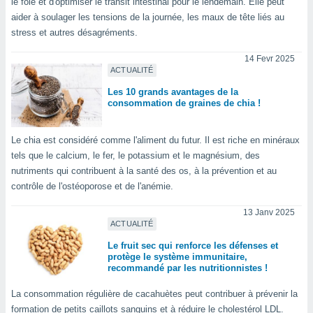
le foie et d'optimiser le transit intestinal pour le lendemain. Elle peut
lisés,
aider à soulager les tensions de la journée, les maux de tête liés au
des
stress et autres désagréments.
our
nner des
14 Fevr 2025
s
ACTUALITÉ
lisés,
la
Les 10 grands avantages de la
consommation de graines de chia !
ance des
s,
la
Le chia est considéré comme l'aliment du futur. Il est riche en minéraux
ance des
tels que le calcium, le fer, le potassium et le magnésium, des
s,
nutriments qui contribuent à la santé des os, à la prévention et au
dre les
par le
contrôle de l'ostéoporose et de l'anémie.
ques ou
13 Janv 2025
inaisons
ACTUALITÉ
ées
Le fruit sec qui renforce les défenses et
nt de
protège le système immunitaire,
tes
recommandé par les nutritionnistes !
,
er et
La consommation régulière de cacahuètes peut contribuer à prévenir la
r les
formation de petits caillots sanguins et à réduire le cholestérol LDL.