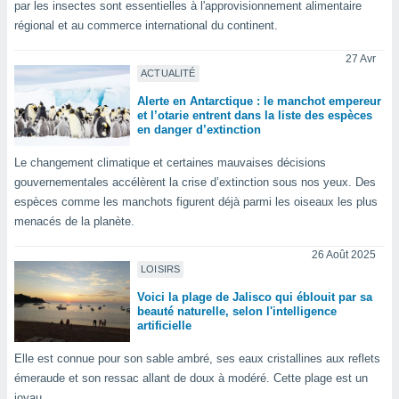
par les insectes sont essentielles à l'approvisionnement alimentaire
lisé en
régional et au commerce international du continent.
 de
. Vous
27 Avr
rouver
ACTUALITÉ
ations
Alerte en Antarctique : le manchot empereur
re
et l’otarie entrent dans la liste des espèces
en danger d’extinction
que de
kies
Le changement climatique et certaines mauvaises décisions
r votre
ement à
gouvernementales accélèrent la crise d’extinction sous nos yeux. Des
ment en
espèces comme les manchots figurent déjà parmi les oiseaux les plus
sur le
menacés de la planète.
res des
26 Août 2025
kies
LOISIRS
le au
Voici la plage de Jalisco qui éblouit par sa
page de
beauté naturelle, selon l'intelligence
te web.
artificielle
MENT,
Elle est connue pour son sable ambré, ses eaux cristallines aux reflets
émeraude et son ressac allant de doux à modéré. Cette plage est un
 les
joyau.