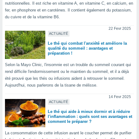
ires
nutritionnelles. Il est riche en vitamine A, en vitamine C, en calcium, en
ons le
fer, en phosphore et en carotènes. Il contient également du potassium,
ent des
du cuivre et de la vitamine B6.
es
 :
22 Fevr 2025
et/ou
ACTUALITÉ
 à des
Le thé qui combat l'anxiété et améliore la
ions sur
qualité du sommeil : avantages et
eil,
préparation !
des
limitées
Selon la Mayo Clinic, l'insomnie est un trouble du sommeil courant qui
rend difficile l'endormissement ou le maintien du sommeil, et il a déjà
nner la
été prouvé que les thés ou infusions aident à retrouver le sommeil.
, créer
Aujourd'hui, nous parlerons de la tisane de mélisse.
ils pour
ité
14 Fevr 2025
lisée,
ACTUALITÉ
des
our
Le thé qui aide à mieux dormir et à réduire
nner des
l'inflammation : quels sont ses avantages et
és
comment le préparer ?
lisées,
s profils
La consommation de cette infusion avant le coucher permet de purifier
enus