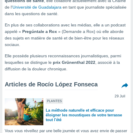
questions de santé
, elle collabore actuellement avec la Chaîne
s et
de l'
Université de Guadalajara
en tant que journaliste spécialisée
r
dans les questions de santé.
tement
cité
En plus de ses collaborations avec les médias, elle a un podcast
ue
appelé «
Pregúntale a Rox
» (Demande a Rox) où elle aborde
lisée,
ACCEPTER
des sujets en matière de santé et de bien-être pour les réseaux
ur des
ET
sociaux.
ions
CONTINUER
es par le
Elle possède plusieurs reconnaissances journalistiques, parmi
 cookies
lesquelles se distingue le
prix Grünenthal 2022
, associé à la
PARAMÈTRES
diffusion de la douleur chronique.
gies
es, nous
de
Articles de Rocío López Fonseca
 notre
afin de
29 Juil
r à vous
PLANTES
r
ment des
La méthode naturelle et efficace pour
 de très
éloigner les moustiques de votre terrasse
tout l'été
alité.
ant sur
Vous vous réveillez par une belle journée et vous avez envie de passer