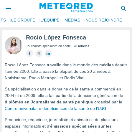
ITS
LE GROUPE
L’ÉQUIPE
MÉDIAS
NOUS REJOINDRE
e
ntialité
Rocío López Fonseca
enu de
Journaliste spécialiste en santé -
28 articles
o.com
o.com) a
aré par
Rocío López Fonseca travaille dans le monde des
médias
depuis
onnels
l'année 2000. Elle a passé la plupart de ces 20 années à
arantir
Notisistema, Radio Metrópoli et Radio Vital.
té des
ions
Sa spécialisation dans le domaine de la santé a commencé en
. Vous
2004 et en 2009, elle a fait partie de la deuxième génération de
accéder
diplômés en Journalisme de santé publique
organisé par le
e en
Centre universitaire des Sciences de la santé de l'UdG
.
 les
Productrice, rédactrice, journaliste et animatrice de plusieurs
s :
espaces informatifs et d'
émissions spécialisées sur les
r les