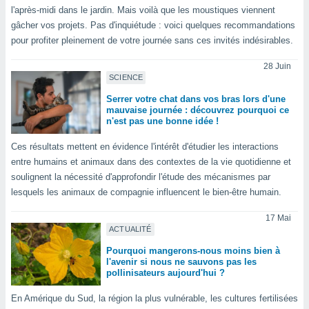
n «
l'après-midi dans le jardin. Mais voilà que les moustiques viennent
 et
gâcher vos projets. Pas d'inquiétude : voici quelques recommandations
r »,
pour profiter pleinement de votre journée sans ces invités indésirables.
cédez au
 et vous
28 Juin
z
SCIENCE
ation de
Serrer votre chat dans vos bras lors d'une
qu'ils
mauvaise journée : découvrez pourquoi ce
n'est pas une bonne idée !
 nous ou
aires,
Ces résultats mettent en évidence l'intérêt d'étudier les interactions
nt de
entre humains et animaux dans des contextes de la vie quotidienne et
t
soulignent la nécessité d'approfondir l'étude des mécanismes par
er le
lesquels les animaux de compagnie influencent le bien-être humain.
ement
te, ainsi
17 Mai
ACTUALITÉ
per un
Pourquoi mangerons-nous moins bien à
écifique
l'avenir si nous ne sauvons pas les
us
pollinisateurs aujourd'hui ?
de la
 et du
En Amérique du Sud, la région la plus vulnérable, les cultures fertilisées