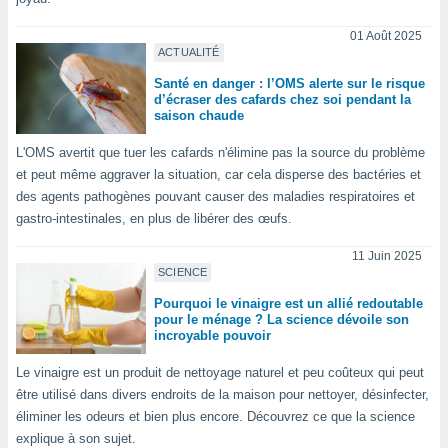
logies
e
01 Août 2025
s
ACTUALITÉ
Santé en danger : l’OMS alerte sur le risque
tez pas
d’écraser des cafards chez soi pendant la
ation de
saison chaude
, vous
z à
L'OMS avertit que tuer les cafards n'élimine pas la source du problème
à notre
et peut même aggraver la situation, car cela disperse des bactéries et
des agents pathogènes pouvant causer des maladies respiratoires et
.com.
gastro-intestinales, en plus de libérer des œufs.
 cas,
us
11 Juin 2025
ns que
SCIENCE
s
Pourquoi le vinaigre est un allié redoutable
ires
pour le ménage ? La science dévoile son
incroyable pouvoir
urer la
on sur le
Le vinaigre est un produit de nettoyage naturel et peu coûteux qui peut
 seront
, et que
être utilisé dans divers endroits de la maison pour nettoyer, désinfecter,
ies ne
éliminer les odeurs et bien plus encore. Découvrez ce que la science
as
explique à son sujet.