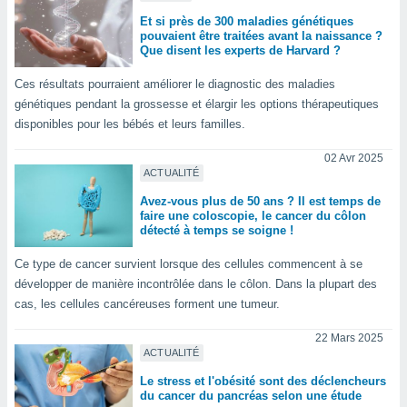
tre
Et si près de 300 maladies génétiques
pouvaient être traitées avant la naissance ?
ement,
Que disent les experts de Harvard ?
enaires
Ces résultats pourraient améliorer le diagnostic des maladies
s des
génétiques pendant la grossesse et élargir les options thérapeutiques
 des
nts
disponibles pour les bébés et leurs familles.
 ou des
gies
02 Avr 2025
ACTUALITÉ
es pour
 accéder
Avez-vous plus de 50 ans ? Il est temps de
r des
faire une coloscopie, le cancer du côlon
détecté à temps se soigne !
lles
ue votre
Ce type de cancer survient lorsque des cellules commencent à se
r ce site
développer de manière incontrôlée dans le côlon. Dans la plupart des
cas, les cellules cancéreuses forment une tumeur.
 IP et
ifiants
22 Mars 2025
es.
ACTUALITÉ
Le stress et l'obésité sont des déclencheurs
eurs
du cancer du pancréas selon une étude
traiter