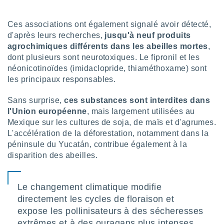
lisé en
 de
Ces associations ont également signalé avoir détecté,
. Vous
d'après leurs recherches,
jusqu'à neuf produits
rouver
agrochimiques différents dans les abeilles mortes
,
ations
dont plusieurs sont neurotoxiques. Le fipronil et les
re
néonicotinoïdes (imidaclopride, thiaméthoxame) sont
que de
les principaux responsables.
kies
r votre
Sans surprise,
ces substances sont interdites dans
ement à
l'Union européenne
, mais largement utilisées au
ment en
sur le
Mexique sur les cultures de soja, de maïs et d'agrumes.
L'accélération de la déforestation, notamment dans la
res des
péninsule du Yucatán, contribue également à la
kies
disparition des abeilles.
le au
page de
te web.
Le changement climatique modifie
MENT,
directement les cycles de floraison et
expose les pollinisateurs à des sécheresses
 les
extrêmes et à des ouragans plus intenses.