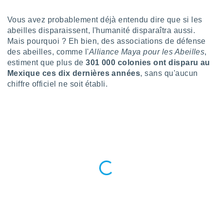
n «
 et
Vous avez probablement déjà entendu dire que si les
r »,
abeilles disparaissent, l'humanité disparaîtra aussi.
cédez au
 et vous
Mais pourquoi ? Eh bien, des associations de défense
z
des abeilles, comme l'
Alliance Maya pour les Abeilles
,
ation de
estiment que plus de
301 000 colonies ont disparu au
Mexique ces dix dernières années
, sans qu'aucun
qu'ils
chiffre officiel ne soit établi.
 nous ou
aires,
nt de
t
er le
ement
te, ainsi
per un
écifique
us
de la
 et du