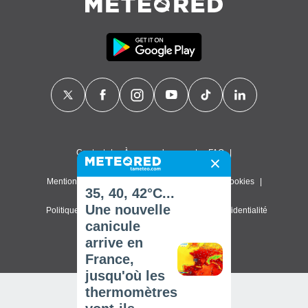
Contact
À propos de nous
FAQ
Mentions légales & Conditions d'utilisation
Cookies
35, 40, 42°C...
Une nouvelle
Politique de confidentialité
Paramètres de confidentialité
canicule
© 2026 Meteored. Tous droits réservés
arrive en
France,
jusqu'où les
thermomètres