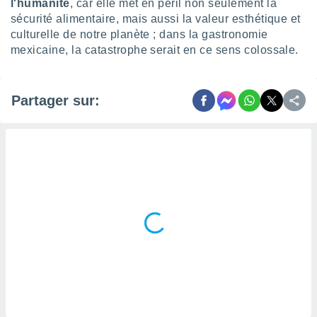
naires
l'humanité
, car elle met en péril non seulement la
sécurité alimentaire, mais aussi la valeur esthétique et
culturelle de notre planète ; dans la gastronomie
mexicaine, la catastrophe serait en ce sens colossale.
Partager sur: