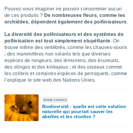
ires
ons le
Pouvez-vous imaginer ne pouvoir consommer aucun
ent des
de ces produits ?
De nombreuses fleurs, comme les
es
orchidées, dépendent également des pollinisateurs
.
 :
et/ou
La diversité des pollinisateurs et des systèmes de
 à des
pollinisation est tout simplement stupéfiante
. On
ions sur
trouve même des vertébrés, comme les chauves-souris
eil,
des
; des mammifères non volants tels que diverses
limitées
espèces de rongeurs, des lémuriens, des écureuils,
des olingos et des kinkajous ; et des oiseaux comme
nner la
les colibris et certaines espèces de perroquets, comme
, créer
l’explique le site web des Nations Unies.
ils pour
ité
lisée,
des
Article connexe
our
Biodiversité : quelle est cette solution
nner des
naturelle qui pourrait sauver les
és
abeilles et les récoltes ?
lisées,
s profils
enus