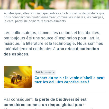
 utiliser
nées
 pour
Au Mexique, elles sont indispensables à la fabrication de produits que
nner le
nous consommons quotidiennement, comme les tomates, les courges,
.
le café, parmi de nombreux autres aliments.
 de
isation
Les pollinisateurs, comme les colibris et les abeilles,
 et
ont toujours été une source d'inspiration pour l'art, la
ation par
musique, la littérature et la technologie. Nous sommes
 de
indéniablement confrontés à
une crise d'extinction
l,
des espèces
.
s et
lisés,
de
Article connexe
ance des
Cancer du sein : le venin d'abeille peut
és et du
tuer les cellules cancéreuses !
, études
ce et
pement
ces.
Par conséquent,
la perte de biodiversité est
considérée comme un risque global pour
os 1199