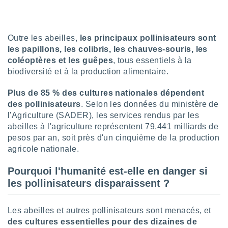
pour
 le
ement
afficher
Outre les abeilles,
les principaux pollinisateurs sont
licité ou
les papillons, les colibris, les chauves-souris, les
enu
lisé,
coléoptères et les guêpes
, tous essentiels à la
e vous
biodiversité et à la production alimentaire.
r de la
Plus de 85 % des cultures nationales dépendent
des pollinisateurs
. Selon les données du ministère de
 non
l'Agriculture (SADER), les services rendus par les
lisée.
abeilles à l'agriculture représentent 79,441 milliards de
uvez
pesos par an, soit près d'un cinquième de la production
ation des
agricole nationale.
et
à notre
Pourquoi l'humanité est-elle en danger si
 par le
les pollinisateurs disparaissent ?
 cette
ion en
sur le
Les abeilles et autres pollinisateurs sont menacés, et
«
des cultures essentielles pour des dizaines de
».