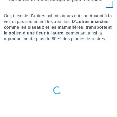
logies
e
s
Oui, il existe d'autres pollinisateurs qui contribuent à la
vie, et pas seulement les abeilles.
D'autres insectes,
tez pas
comme les oiseaux et les mammifères, transportent
ation de
le pollen d'une fleur à l'autre
, permettant ainsi la
, vous
z à
reproduction de plus de 80 % des plantes terrestres.
à notre
.com.
 cas,
us
ns que
s
ires
urer la
on sur le
 seront
, et que
ies ne
as