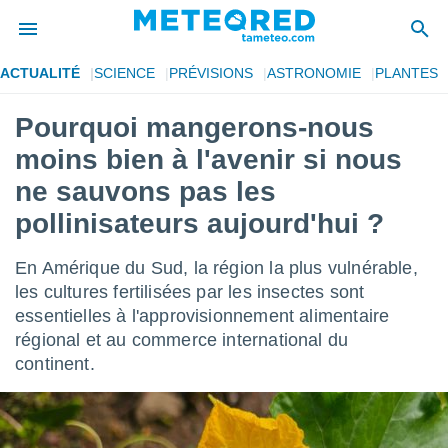
ACTUALITÉ
SCIENCE
PRÉVISIONS
ASTRONOMIE
PLANTES
e
ntialité
Pourquoi mangerons-nous
enu de
moins bien à l'avenir si nous
o.com
o.com) a
ne sauvons pas les
aré par
pollinisateurs aujourd'hui ?
onnels
arantir
En Amérique du Sud, la région la plus vulnérable,
té des
les cultures fertilisées par les insectes sont
ions
. Vous
essentielles à l'approvisionnement alimentaire
accéder
régional et au commerce international du
e en
continent.
 les
s :
r les