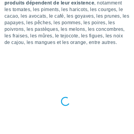
produits dépendent de leur existence
, notamment
tre
les tomates, les piments, les haricots, les courges, le
ement,
cacao, les avocats, le café, les goyaves, les prunes, les
papayes, les pêches, les pommes, les poires, les
enaires
poivrons, les pastèques, les melons, les concombres,
s des
 des
les fraises, les mûres, le tejocote, les figues, les noix
nts
de cajou, les mangues et les orange, entre autres.
 ou des
gies
es pour
 accéder
r des
lles
ue votre
r ce site
 IP et
ifiants
es.
eurs
traiter