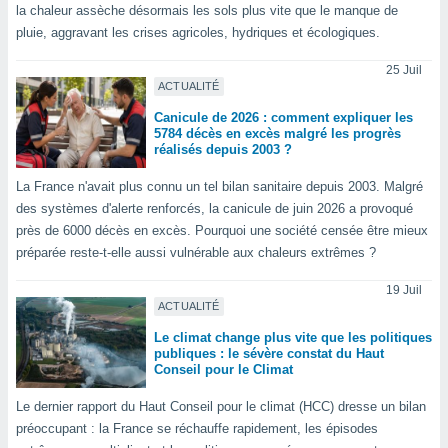
logies
la chaleur assèche désormais les sols plus vite que le manque de
e
pluie, aggravant les crises agricoles, hydriques et écologiques.
s
25 Juil
ACTUALITÉ
tez pas
ation de
Canicule de 2026 : comment expliquer les
, vous
5784 décès en excès malgré les progrès
z à
réalisés depuis 2003 ?
à notre
La France n'avait plus connu un tel bilan sanitaire depuis 2003. Malgré
.com.
des systèmes d'alerte renforcés, la canicule de juin 2026 a provoqué
 cas,
près de 6000 décès en excès. Pourquoi une société censée être mieux
us
préparée reste-t-elle aussi vulnérable aux chaleurs extrêmes ?
ns que
s
19 Juil
ACTUALITÉ
ires
urer la
Le climat change plus vite que les politiques
publiques : le sévère constat du Haut
on sur le
Conseil pour le Climat
 seront
, et que
Le dernier rapport du Haut Conseil pour le climat (HCC) dresse un bilan
ies ne
préoccupant : la France se réchauffe rapidement, les épisodes
as