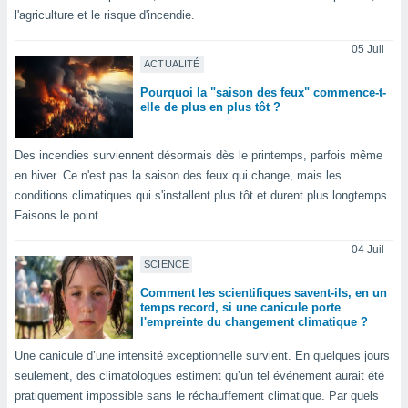
l'agriculture et le risque d'incendie.
tre
ement,
05 Juil
ACTUALITÉ
enaires
s des
Pourquoi la "saison des feux" commence-t-
 des
elle de plus en plus tôt ?
nts
 ou des
Des incendies surviennent désormais dès le printemps, parfois même
gies
en hiver. Ce n'est pas la saison des feux qui change, mais les
es pour
 accéder
conditions climatiques qui s'installent plus tôt et durent plus longtemps.
r des
Faisons le point.
lles
04 Juil
ue votre
SCIENCE
r ce site
Comment les scientifiques savent-ils, en un
temps record, si une canicule porte
 IP et
l'empreinte du changement climatique ?
ifiants
es.
Une canicule d’une intensité exceptionnelle survient. En quelques jours
seulement, des climatologues estiment qu’un tel événement aurait été
eurs
pratiquement impossible sans le réchauffement climatique. Par quels
traiter