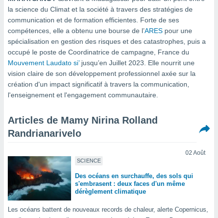
s et
la science du Climat et la société à travers des stratégies de
r
communication et de formation efficientes. Forte de ses
tement
compétences, elle a obtenu une bourse de l’
ARES
pour une
cité
spécialisation en gestion des risques et des catastrophes, puis a
ue
occupé le poste de Coordinatrice de campagne, France du
lisée,
ACCEPTER
Mouvement Laudato si’
jusqu’en Juillet 2023. Elle nourrit une
ur des
ET
vision claire de son développement professionnel axée sur la
ions
CONTINUER
création d'un impact significatif à travers la communication,
es par le
l'enseignement et l'engagement communautaire.
 cookies
PARAMÈTRES
gies
Articles de Mamy Nirina Rolland
es, nous
Randrianarivelo
de
 notre
afin de
02 Août
r à vous
SCIENCE
r
Des océans en surchauffe, des sols qui
ment des
s'embrasent : deux faces d'un même
 de très
dérèglement climatique
alité.
Les océans battent de nouveaux records de chaleur, alerte Copernicus,
ant sur