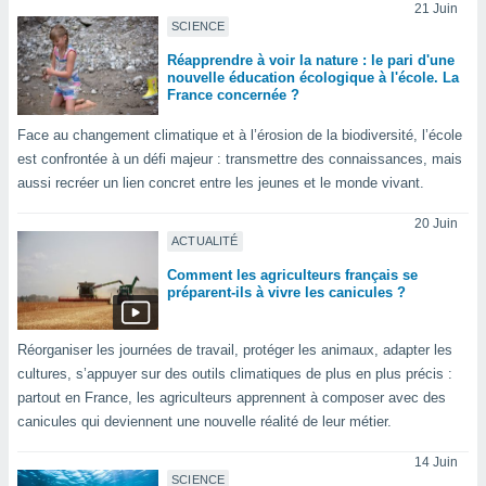
21 Juin
lisés,
SCIENCE
des
our
Réapprendre à voir la nature : le pari d'une
nouvelle éducation écologique à l'école. La
nner des
France concernée ?
s
lisés,
Face au changement climatique et à l’érosion de la biodiversité, l’école
la
est confrontée à un défi majeur : transmettre des connaissances, mais
ance des
aussi recréer un lien concret entre les jeunes et le monde vivant.
s,
la
20 Juin
ance des
ACTUALITÉ
s,
dre les
Comment les agriculteurs français se
par le
préparent-ils à vivre les canicules ?
ques ou
inaisons
Réorganiser les journées de travail, protéger les animaux, adapter les
ées
cultures, s’appuyer sur des outils climatiques de plus en plus précis :
nt de
partout en France, les agriculteurs apprennent à composer avec des
tes
canicules qui deviennent une nouvelle réalité de leur métier.
,
er et
14 Juin
r les
SCIENCE