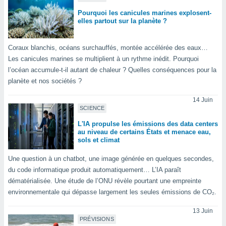
 utiliser
nées
Pourquoi les canicules marines explosent-
elles partout sur la planète ?
 pour
nner le
.
Coraux blanchis, océans surchauffés, montée accélérée des eaux…
 de
Les canicules marines se multiplient à un rythme inédit. Pourquoi
isation
l’océan accumule-t-il autant de chaleur ? Quelles conséquences pour la
 et
planète et nos sociétés ?
ation par
 de
14 Juin
l,
SCIENCE
s et
L'IA propulse les émissions des data centers
au niveau de certains États et menace eau,
lisés,
sols et climat
de
ance des
Une question à un chatbot, une image générée en quelques secondes,
és et du
du code informatique produit automatiquement… L’IA paraît
, études
dématérialisée. Une étude de l’ONU révèle pourtant une empreinte
ce et
pement
environnementale qui dépasse largement les seules émissions de CO₂.
ces.
13 Juin
os 1199
PRÉVISIONS