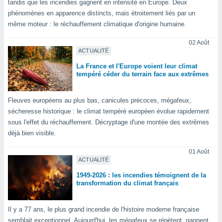
tandis que les incendies gagnent en intensité en Europe. Deux
n «
 et
phénomènes en apparence distincts, mais étroitement liés par un
r »,
même moteur : le réchauffement climatique d'origine humaine.
cédez au
 et vous
02 Août
z
ACTUALITÉ
ation de
La France et l'Europe voient leur climat
tempéré céder du terrain face aux extrêmes
qu'ils
 nous ou
aires,
Fleuves européens au plus bas, canicules précoces, mégafeux,
sécheresse historique : le climat tempéré européen évolue rapidement
nt de
sous l'effet du réchauffement. Décryptage d'une montée des extrêmes
t
déjà bien visible.
er le
ement
01 Août
te, ainsi
ACTUALITÉ
per un
1949-2026 : les incendies témoignent de la
écifique
transformation du climat français
us
de la
Il y a 77 ans, le plus grand incendie de l'histoire moderne française
 et du
semblait exceptionnel. Aujourd'hui, les mégafeux se répètent, gagnent