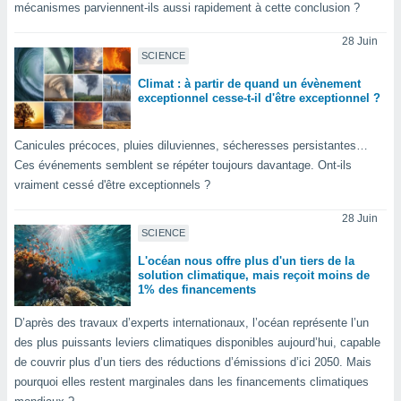
mécanismes parviennent-ils aussi rapidement à cette conclusion ?
nées
lles sur
28 Juin
d'un
SCIENCE
égitime,
vous
Climat : à partir de quand un évènement
vous
exceptionnel cesse-t-il d'être exceptionnel ?
 Pour ce
ous
Canicules précoces, pluies diluviennes, sécheresses persistantes…
etirer
Ces événements semblent se répéter toujours davantage. Ont-ils
ement
vraiment cessé d'être exceptionnels ?
 opposer
ement
28 Juin
nées à
SCIENCE
ment en
L'océan nous offre plus d'un tiers de la
 sur «
solution climatique, mais reçoit moins de
res
» ou
1% des financements
e
que de
D’après des travaux d’experts internationaux, l’océan représente l’un
kies
des plus puissants leviers climatiques disponibles aujourd’hui, capable
ite web.
de couvrir plus d’un tiers des réductions d’émissions d’ici 2050. Mais
pourquoi elles restent marginales dans les financements climatiques
t nos