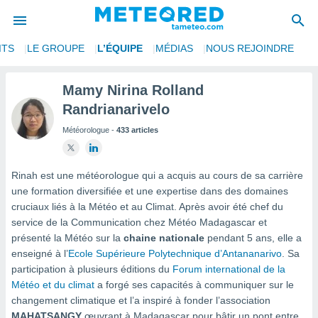
ITS
LE GROUPE
L’ÉQUIPE
MÉDIAS
NOUS REJOINDRE
e
ntialité
Mamy Nirina Rolland
enu de
Randrianarivelo
o.com
o.com) a
Météorologue -
433 articles
aré par
onnels
Rinah est une météorologue qui a acquis au cours de sa carrière
arantir
une formation diversifiée et une expertise dans des domaines
té des
cruciaux liés à la Météo et au Climat. Après avoir été chef du
ions
. Vous
service de la Communication chez Météo Madagascar et
accéder
présenté la Météo sur la
chaine nationale
pendant 5 ans, elle a
e en
enseigné à l’
Ecole Supérieure Polytechnique d’Antananarivo
. Sa
 les
participation à plusieurs éditions du
Forum international de la
Météo et du climat
a forgé ses capacités à communiquer sur le
s :
changement climatique et l’a inspiré à fonder l’association
MAHATSANGY
œuvrant à Madagascar pour bâtir un pont entre
r les