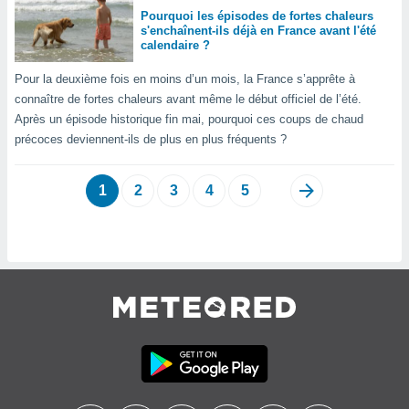
naires
Pourquoi les épisodes de fortes chaleurs
s'enchaînent-ils déjà en France avant l'été
calendaire ?
Pour la deuxième fois en moins d’un mois, la France s’apprête à
connaître de fortes chaleurs avant même le début officiel de l’été.
Après un épisode historique fin mai, pourquoi ces coups de chaud
précoces deviennent-ils de plus en plus fréquents ?
1
2
3
4
5