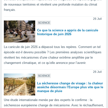
lisé en
de nouveaux territoires et révèlent une profonde mutation du climat
 de
français.
. Vous
rouver
26 Juil
SCIENCE
ations
Ce que la science a appris de la canicule
re
historique de juin 2026
que de
kies
r votre
La canicule de juin 2026 a dépassé tous les repères. Comment un tel
ement à
épisode est-il devenu possible ? Les premières analyses scientifiques
ment en
révèlent les mécanismes d’une chaleur extrême amplifiée par le
sur le
changement climatique, et ce qu’elle annonce pour l’avenir.
res des
26 Juil
kies
SCIENCE
le au
page de
La sécheresse change de visage : la chaleur
te web.
assèche désormais l'Europe plus vite que le
manque de pluie
MENT,
Une étude internationale menée par des experts le confirme : la
 les
sécheresse européenne change de mécanisme. Avec le réchauffement,