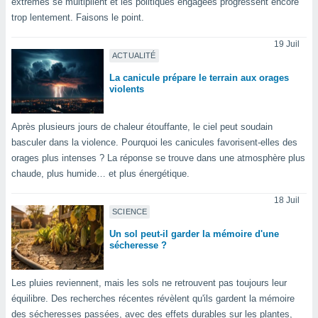
pour
extrêmes se multiplient et les politiques engagées progressent encore
 le
trop lentement. Faisons le point.
ement
afficher
19 Juil
licité ou
ACTUALITÉ
enu
La canicule prépare le terrain aux orages
lisé,
violents
e vous
r de la
Après plusieurs jours de chaleur étouffante, le ciel peut soudain
basculer dans la violence. Pourquoi les canicules favorisent-elles des
 non
orages plus intenses ? La réponse se trouve dans une atmosphère plus
lisée.
chaude, plus humide… et plus énergétique.
uvez
18 Juil
ation des
SCIENCE
et
à notre
Un sol peut-il garder la mémoire d'une
 par le
sécheresse ?
 cette
ion en
Les pluies reviennent, mais les sols ne retrouvent pas toujours leur
sur le
«
équilibre. Des recherches récentes révèlent qu'ils gardent la mémoire
».
des sécheresses passées, avec des effets durables sur les plantes,