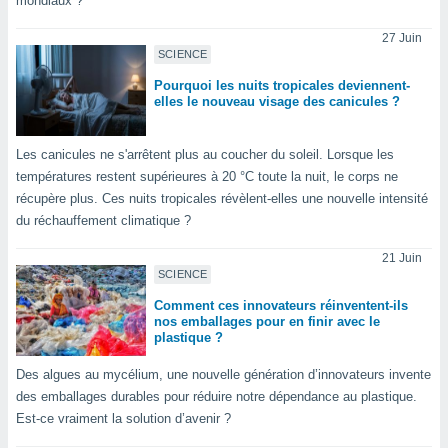
mondiaux ?
ires
ons le
27 Juin
ent des
SCIENCE
es
 :
Pourquoi les nuits tropicales deviennent-
elles le nouveau visage des canicules ?
et/ou
 à des
ions sur
Les canicules ne s'arrêtent plus au coucher du soleil. Lorsque les
eil,
températures restent supérieures à 20 °C toute la nuit, le corps ne
des
récupère plus. Ces nuits tropicales révèlent-elles une nouvelle intensité
limitées
du réchauffement climatique ?
nner la
, créer
21 Juin
ils pour
SCIENCE
ité
Comment ces innovateurs réinventent-ils
lisée,
nos emballages pour en finir avec le
des
plastique ?
our
nner des
Des algues au mycélium, une nouvelle génération d’innovateurs invente
és
des emballages durables pour réduire notre dépendance au plastique.
lisées,
Est-ce vraiment la solution d’avenir ?
s profils
enus