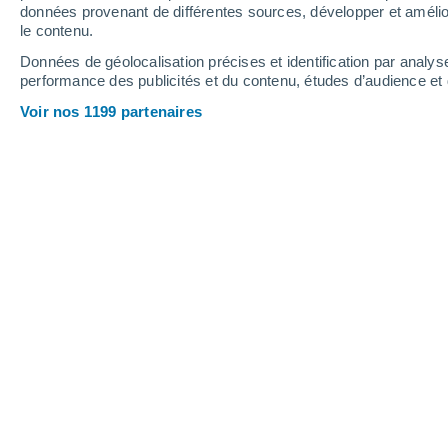
données provenant de différentes sources, développer et amélior
le contenu.
Données de géolocalisation précises et identification par analys
performance des publicités et du contenu, études d’audience e
Voir nos 1199 partenaires
Ce début d'été 2025 commence encore plus fort que deux 
entre juin et début juillet.
Anthony Kaczmarek
L'
été météorologique 2025
en France 
vague de chaleur
enregistrée à l'éch
considérablement contribué à faire de
exceptionnellement chaude, jamais