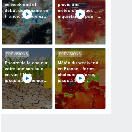
ce week-end et
prévisions
début de semaine en
météorologiques
France. Découvrez
inquiétantes pour la
les prévisions météo
semaine prochaine
à jour
en France avec plus
de 40 degrés
PRÉVISIONS
PRÉVISIONS
Encore de la chaleur
Météo du week-end
voire une canicule
en France : fortes
en vue ! Mais
chaleurs en force,
jusqu'où le mercure
jusqu'à 38°C
va-t-il grimper ? Voici
attendus
nos infos