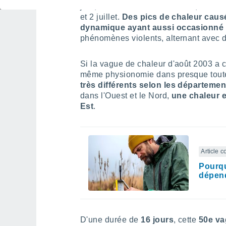
juin, le deuxième autour du 26, et le de
et 2 juillet.
Des pics de chaleur causé
dynamique ayant aussi occasionné
phénomènes violents, alternant avec 
Si la vague de chaleur d'août 2003 a 
même physionomie dans presque toutes
très différents selon les départemen
dans l'Ouest et le Nord,
une chaleur e
Est
.
Article 
Pourqu
dépend
D'une durée de
16 jours
, cette
50e va