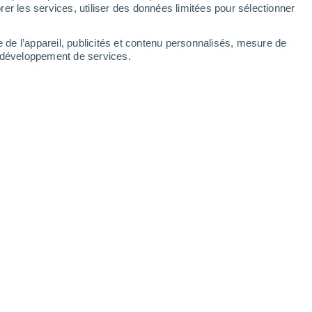
er les services, utiliser des données limitées pour sélectionner
e de l’appareil, publicités et contenu personnalisés, mesure de
t développement de services.
autres étés, 2003 et 2005, marqués aussi par de fortes chaleurs
06/07/2025 18:33
7 min
(juin-juillet-août) a débuté par la
50e
elle nationale. Une vague qui a
 ce
premiers tiers de l'été
une
période
 observée auparavant
. Quels chiffres