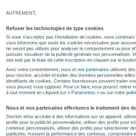
exceptionnelle ?
AUTREMENT,
Cet été météorologique 2025 démarre 
Refuser les technologies de type cookies
notamment pour les températures : que
Si vous n'acceptez pas l'installation de cookies, vous continu
permettent de dire qu'il débute de ma
vous informons que seuls les cookies nécessaires pour assurer la
ne seront pas utilisés pour analyser le comportement ou pour af
puissiez visualiser de la publicité générale non personnalisée. V
site web par le biais de cette inscription en cliquant sur le bouto
Avec votre consentement, nous et
nos partenaires
utilisons des
pour stocker, accéder et traiter des données personnelles telles 
identifiants de cookies. Certains fournisseurs peuvent traiter vo
vous pouvez vous opposer. Pour ce faire, vous pouvez retirer
à tout moment en cliquant sur «
Paramètres
» ou sur notre
poli
Nous et nos partenaires effectuons le traitement des d
Stocker et/ou accéder à des informations sur un appareil, utilise
profils pour la publicité personnalisée, utiliser des profils pour 
contenus personnalisés, utiliser des profils pour sélectionner
publicités, mesurer la performance des contenus, comprendre le