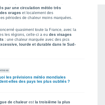
rnier, le plus intense et caniculaire, les 1er
s par une circulation météo très
 des orages
et localement des
des périodes de chaleur moins marquées.
concerné quasiment toute la France, avec la
 les régions, celle-ci a eu
des visages
ts
: une chaleur marquée avec des pics
xcessive, lourde et durable dans le Sud-
connexe
oi les prévisions météo mondiales
ent-elles des pays les plus oubliés ?
gue de chaleur
est
la troisième la plus