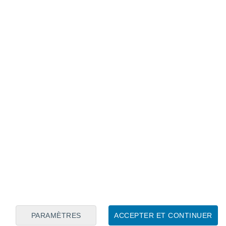
amais nous ne l'avions connu auparavant.
longue et intense
gue de chaleur
débute en France vendredi
u 19 juin au 4 juillet, la même durée
ul point commun
. En août 2003, pendant la
r était très statique, sous un blocage
 et durable.
ique, c'est juste l'été."
e depuis 1947 :
ia)
June 29, 2025
PARAMÈTRES
ACCEPTER ET CONTINUER
 pics de chaleur
: le premier autour du 21