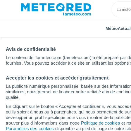
Météo
Actual
TOUTES
ACTUALITÉ
SCIENCE
PRÉVISIONS
ASTR
Avis de confidentialité
Le contenu de Tameteo.com (tameteo.com) a été préparé par des 
fournies. Vous pouvez accéder à ce site en utilisant les options 
Accepter les cookies et accéder gratuitement
La publicité numérique personnalisée, basée sur des information
similaires, nous permet de financer notre activité afin de conti
qualité.
Accueil
Actualités
Actualité
Fortes chaleurs en 
En cliquant sur le bouton « Accepter et continuer », vous accéde
qu'ils soient à nous ou à partenaires, qui nous permettent de sui
Fortes chaleurs en Fr
développer un profil spécifique pour vous montrer de la publicit
trouver plus d'informations dans notre
Politique de cookies
et re
dire que l'été 2025 c
Paramètres des cookies
disponible au pied de page de notre si