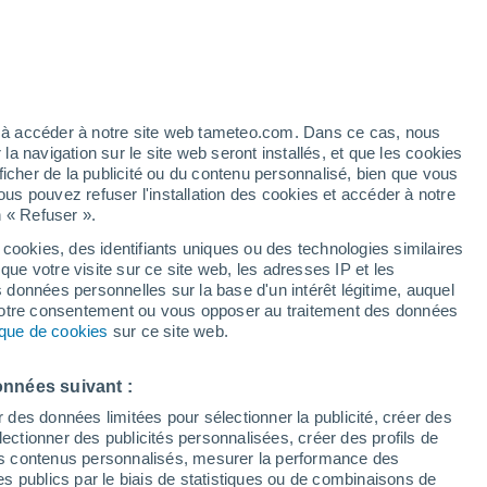
en France sur les chapeaux de roue,
ls chiffres et quels records nous
ez à accéder à notre site web tameteo.com. Dans ce cas, nous
nière exceptionnellement chaude ?
 navigation sur le site web seront installés, et que les cookies
ficher de la publicité ou du contenu personnalisé, bien que vous
ous pouvez refuser l'installation des cookies et accéder à notre
n « Refuser ».
 cookies, des identifiants uniques ou des technologies similaires
que votre visite sur ce site web, les adresses IP et les
s données personnelles sur la base d'un intérêt légitime, auquel
 votre consentement ou vous opposer au traitement des données
tique de cookies
sur ce site web.
onnées suivant :
r des données limitées pour sélectionner la publicité, créer des
sélectionner des publicités personnalisées, créer des profils de
 des contenus personnalisés, mesurer la performance des
s publics par le biais de statistiques ou de combinaisons de