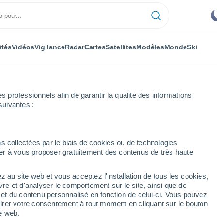
ités
Vidéos
Vigilance
Radar
Cartes
Satellites
Modèles
Monde
Ski
ONOMIE
PLANTES
LOISIRS
professionnels afin de garantir la qualité des informations
suivantes :
s collectées par le biais de cookies ou de technologies
nuer à vous proposer gratuitement des contenus de très haute
France : pourquoi peut-on dire que l'été 2025 commence de manière ex
z au site web et vous acceptez l'installation de tous les cookies,
vre et d'analyser le comportement sur le site, ainsi que de
ance : pourquoi peut-on
é et du contenu personnalisé en fonction de celui-ci. Vous pouvez
tirer votre consentement à tout moment en cliquant sur le bouton
ommence de manière
te web.