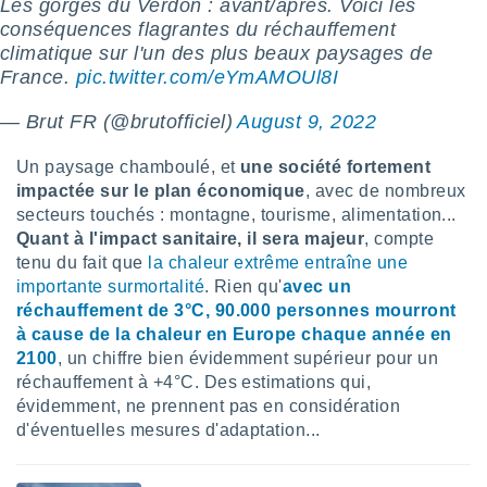
ires
Les gorges du Verdon : avant/après. Voici les
ons le
conséquences flagrantes du réchauffement
ent des
climatique sur l'un des plus beaux paysages de
es
France.
pic.twitter.com/eYmAMOUl8I
 :
et/ou
— Brut FR (@brutofficiel)
August 9, 2022
 à des
ions sur
Un paysage chamboulé, et
une société fortement
eil,
impactée sur le plan économique
, avec de nombreux
des
secteurs touchés : montagne, tourisme, alimentation...
limitées
Quant à l'impact sanitaire, il sera majeur
, compte
nner la
tenu du fait que
la chaleur extrême entraîne une
, créer
importante surmortalité
. Rien qu'
avec un
ils pour
réchauffement de 3°C, 90.000 personnes mourront
ité
à cause de la chaleur en Europe chaque année en
lisée,
2100
, un chiffre bien évidemment supérieur pour un
des
réchauffement à +4°C. Des estimations qui,
our
nner des
évidemment, ne prennent pas en considération
és
d'éventuelles mesures d'adaptation...
lisées,
s profils
enus