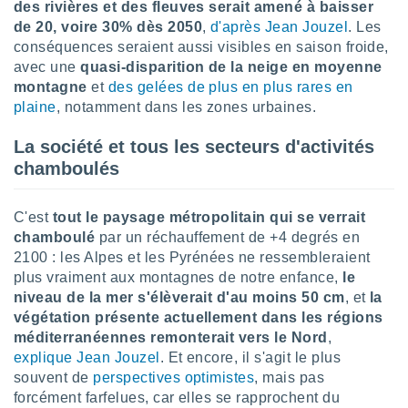
des rivières et des fleuves serait amené à baisser
tre
de 20, voire 30% dès 2050
,
d'après Jean Jouzel
. Les
ement,
conséquences seraient aussi visibles en saison froide,
avec une
quasi-disparition de la neige en moyenne
enaires
montagne
et
des gelées de plus en plus rares en
s des
plaine
, notamment dans les zones urbaines.
 des
nts
 ou des
La société et tous les secteurs d'activités
gies
chamboulés
es pour
 accéder
r des
C'est
tout le paysage métropolitain qui se verrait
chamboulé
par un réchauffement de +4 degrés en
lles
2100 : les Alpes et les Pyrénées ne ressembleraient
ue votre
plus vraiment aux montagnes de notre enfance,
le
r ce site
niveau de la mer s'élèverait d'au moins 50 cm
, et
la
 IP et
végétation présente actuellement dans les régions
ifiants
méditerranéennes remonterait vers le Nord
,
es.
explique Jean Jouzel
. Et encore, il s'agit le plus
souvent de
perspectives optimistes
, mais pas
eurs
forcément farfelues, car elles se rapprochent du
traiter