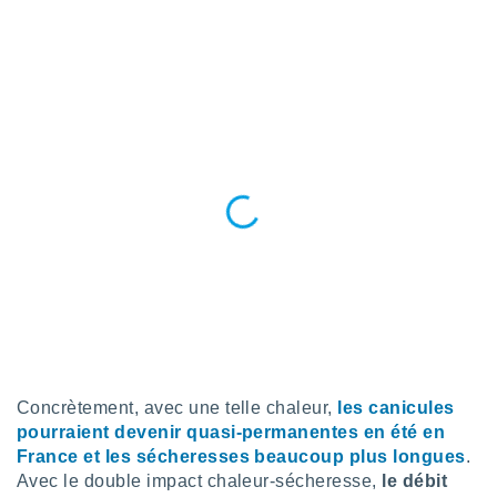
pour
 le
ement
afficher
licité ou
enu
lisé,
e vous
r de la
 non
lisée.
uvez
ation des
et
à notre
 par le
 cette
Concrètement, avec une telle chaleur,
les canicules
ion en
pourraient devenir quasi-permanentes en été en
sur le
France et les sécheresses beaucoup plus longues
.
«
Avec le double impact chaleur-sécheresse,
le débit
».