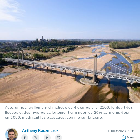
s et
r
tement
cité
ue
lisée,
ACCEPTER
ur des
ET
ions
CONTINUER
es par le
 cookies
PARAMÈTRES
gies
es, nous
de
 notre
afin de
r à vous
Avec un réchauffement climatique de 4 degrés d'ici 2100, le débit des
r
fleuves et des rivières va fortement diminuer, de 20% au moins déjà
ment des
en 2050, modifiant les paysages, comme sur la Loire.
 de très
alité.
Anthony Kaczmarek
01/03/2023 05:15
ant sur
5 min