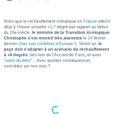
n «
 et
r »,
cédez au
 et vous
Alors que le réchauffement climatique en
France
atteint
z
déjà à l'heure actuelle +1,7 degré par rapport au début
ation de
du 20e siècle,
le ministre de la Transition écologique
Christophe s'est montré très alarmiste
le 24 février
qu'ils
dernier
chez nos confrères d'Europe 1
. Selon lui,
le
 nous ou
pays doit s'adapter à un scénario de réchauffement
aires,
à +4 degrés
, très loin de l'Accord de
Paris
, et ainsi
nt de
"sortir du déni"
... Avec quelles conséquences
t
concrètes sur nos vies ?
er le
ement
te, ainsi
per un
écifique
us
de la
 et du