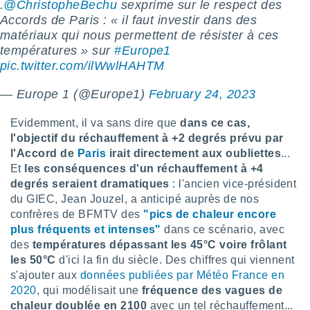
.
@ChristopheBechu
sexprime sur le respect des
logies
e
Accords de Paris : « il faut investir dans des
s
matériaux qui nous permettent de résister à ces
températures » sur
#Europe1
tez pas
pic.twitter.com/ilWwlHAHTM
ation de
, vous
— Europe 1 (@Europe1)
February 24, 2023
z à
à notre
Evidemment, il va sans dire que
dans ce cas,
l'objectif du réchauffement à +2 degrés prévu par
.com.
l'Accord de
Paris
irait directement aux oubliettes
...
 cas,
us
Et
les conséquences d'un réchauffement à +4
ns que
degrés seraient dramatiques
: l'ancien vice-président
s
du GIEC, Jean Jouzel, a anticipé auprès de nos
confrères de BFMTV des
"pics de chaleur encore
ires
plus fréquents et intenses"
dans ce scénario, avec
urer la
des
températures dépassant les 45°C voire frôlant
on sur le
 seront
les 50°C
d'ici la fin du siècle. Des chiffres qui viennent
, et que
s'ajouter aux
données publiées par Météo France en
ies ne
2020
, qui modélisait une
fréquence des vagues de
as
chaleur doublée en 2100
avec un tel réchauffement...