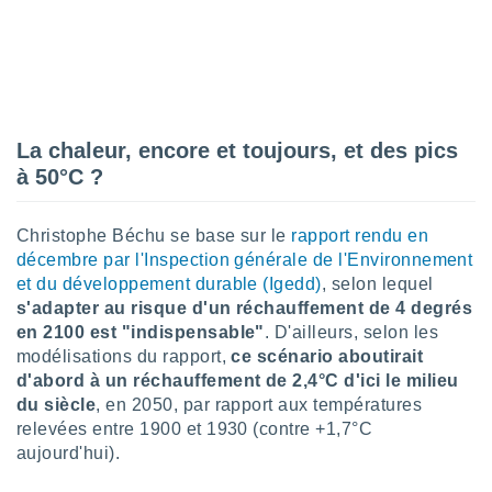
lisé en
 de
. Vous
rouver
ations
re
La chaleur, encore et toujours, et des pics
que de
à 50°C ?
kies
r votre
ement à
Christophe Béchu se base sur le
rapport rendu en
ment en
décembre par l'Inspection générale de l'Environnement
sur le
et du développement durable (Igedd)
, selon lequel
s'adapter au risque d'un réchauffement de 4 degrés
res des
kies
en 2100 est "indispensable"
. D'ailleurs, selon les
le au
modélisations du rapport,
ce scénario aboutirait
page de
d'abord à un réchauffement de 2,4°C d'ici le milieu
te web.
du siècle
, en 2050, par rapport aux températures
relevées entre 1900 et 1930 (contre +1,7°C
MENT,
aujourd'hui).
 les