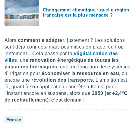
lisés,
Changement climatique : quelle région
des
française est la plus menacée ?
our
nner des
s
lisés,
la
Alors
comment s'adapter
, justement ? Les solutions
ance des
sont déjà connues, mais peu mises en place, ou trop
s,
lentement... Cela passe par la
végétalisation des
la
villes
, une
rénovation énergétique de toutes les
ance des
passoires thermiques
, une amélioration des systèmes
s,
d'irrigation pour
économiser la ressource en eau
, ou
dre les
par le
encore une
révolution des transports
. L'ambition est
là, quant à son application concrète, elle est pour
ques ou
l'instant encore en suspens, alors que
2050 (et +2,4°C
inaisons
de réchauffement), c'est demain !
ées
nt de
tes
France
,
er et
r les