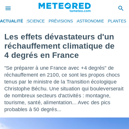
ACTUALITÉ
SCIENCE
PRÉVISIONS
ASTRONOMIE
PLANTES
e
ntialité
Les effets dévastateurs d'un
enu de
réchauffement climatique de
o.com
o.com) a
4 degrés en France
aré par
"Se préparer à une France avec +4 degrés" de
onnels
arantir
réchauffement en 2100, ce sont les propos chocs
té des
tenus par le ministre de la Transition écologique
ions
Christophe Béchu. Une situation qui bouleverserait
. Vous
de nombreux secteurs d'activités : montagne,
accéder
e en
tourisme, santé, alimentation... Avec des pics
 les
probables à 50 degrés...
s :
r les