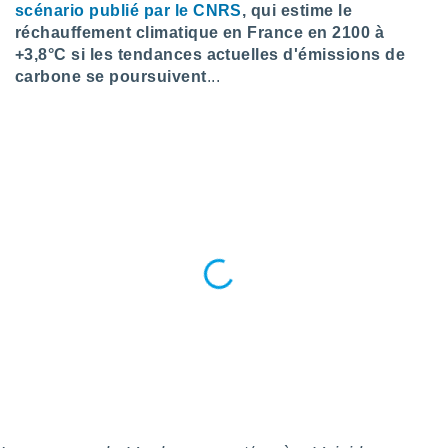
scénario publié par le CNRS
, qui estime le
nées
lles sur
réchauffement climatique en France en 2100 à
d'un
+3,8°C si les tendances actuelles d'émissions de
égitime,
carbone se poursuivent
...
vous
vous
 Pour ce
ous
etirer
ement
 opposer
ement
nées à
ment en
 sur «
res
» ou
e
que de
kies
ite web.
t nos