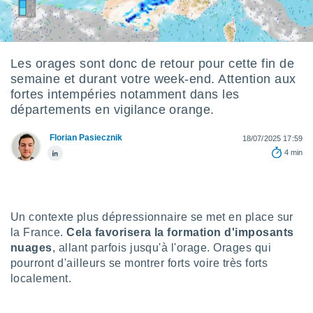
s et
r
tement
cité
Les orages sont donc de retour pour cette fin de
ue
semaine et durant votre week-end. Attention aux
lisée,
ACCEPTER
fortes intempéries notamment dans les
ur des
ET
départements en vigilance orange.
ions
CONTINUER
es par le
 cookies
Florian Pasiecznik
18/07/2025 17:59
PARAMÈTRES
4 min
gies
es, nous
de
 notre
afin de
Un contexte plus dépressionnaire se met en place sur
r à vous
la France.
Cela favorisera la formation d'imposants
r
nuages
, allant parfois jusqu'à l'orage. Orages qui
ment des
pourront d'ailleurs se montrer forts voire très forts
 de très
localement.
alité.
ant sur