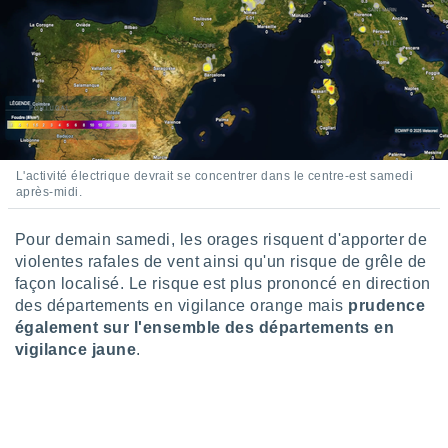
tre
ement,
enaires
s des
 des
nts
 ou des
gies
L'activité électrique devrait se concentrer dans le centre-est samedi
après-midi.
es pour
 accéder
r des
Pour demain samedi, les orages risquent d'apporter de
violentes rafales de vent ainsi qu'un risque de grêle de
lles
façon localisé. Le risque est plus prononcé en direction
ue votre
des départements en vigilance orange mais
prudence
r ce site
également sur l'ensemble des départements en
 IP et
vigilance jaune
.
ifiants
es.
eurs
traiter