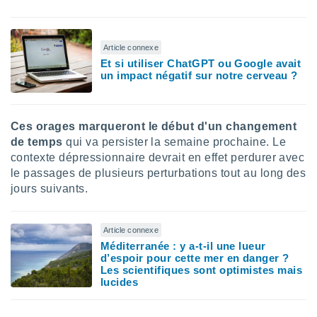
ires
ons le
ent des
es
Article connexe
 :
Et si utiliser ChatGPT ou Google avait
et/ou
un impact négatif sur notre cerveau ?
 à des
ions sur
eil,
Ces orages marqueront le début d'un changement
des
limitées
de temps
qui va persister la semaine prochaine. Le
contexte dépressionnaire devrait en effet perdurer avec
nner la
le passages de plusieurs perturbations tout au long des
, créer
jours suivants.
ils pour
ité
lisée,
Article connexe
des
Méditerranée : y a-t-il une lueur
our
d’espoir pour cette mer en danger ?
nner des
Les scientifiques sont optimistes mais
és
lucides
lisées,
s profils
enus