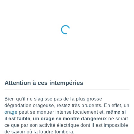
nées
lles sur
d'un
égitime,
vous
vous
 Pour ce
ous
etirer
ement
 opposer
ement
nées à
Attention à ces intempéries
ment en
 sur «
res
» ou
Bien qu'il ne s'agisse pas de la plus grosse
e
dégradation orageuse, restez très prudents. En effet, un
que de
kies
orage
peut se montrer intense localement et,
même si
ite web.
il est faible, un orage se montre dangereux
ne serait-
ce que par son activité électrique dont il est impossible
t nos
de savoir où la foudre tombera.