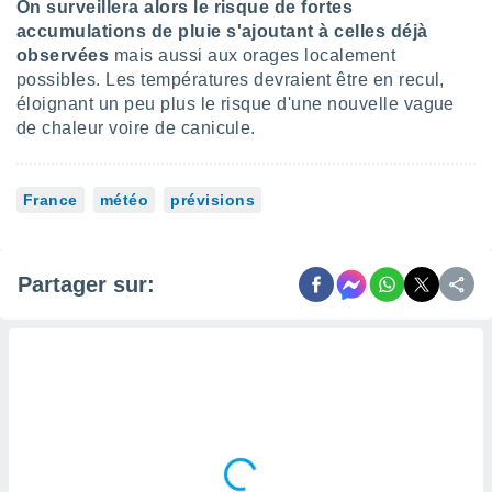
On surveillera alors le risque de fortes
lisés,
accumulations de pluie s'ajoutant à celles déjà
des
observées
mais aussi aux orages localement
our
possibles. Les températures devraient être en recul,
nner des
s
éloignant un peu plus le risque d'une nouvelle vague
lisés,
de chaleur voire de canicule.
la
ance des
s,
France
météo
prévisions
la
ance des
s,
dre les
Partager sur:
par le
ques ou
inaisons
ées
nt de
tes
,
er et
r les