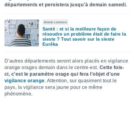
lisé en
départements et persistera jusqu'à demain samedi.
 de
. Vous
rouver
Article connexe
Santé : et si la meilleure façon de
ations
résoudre un problème était de faire la
re
sieste ? Tout savoir sur la sieste
Eurêka
que de
kies
r votre
D'autres départements seront alors placés en vigilance
ement à
ment en
orange orages demain dans le centre-est.
Cette fois-
sur le
ci, c'est le paramètre orage qui fera l'objet d'une
vigilance orange
. Attention, sur quasiment tout le
res des
pays, la vigilance sera jaune pour ce même
kies
phénomène.
le au
page de
te web.
MENT,
 les