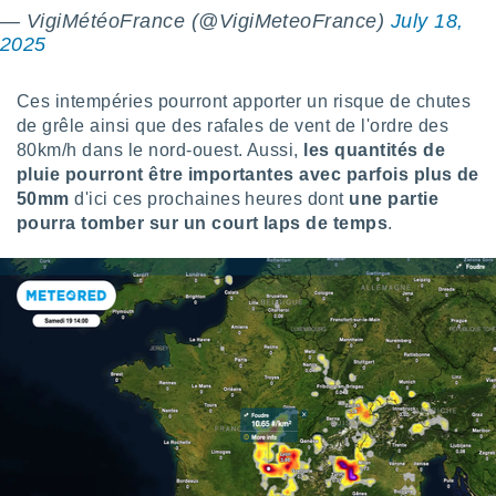
pour
— VigiMétéoFrance (@VigiMeteoFrance)
July 18,
 le
2025
ement
afficher
licité ou
Ces intempéries pourront apporter un risque de chutes
enu
de grêle ainsi que des rafales de vent de l'ordre des
lisé,
80km/h dans le nord-ouest. Aussi,
les quantités de
e vous
pluie pourront être importantes avec parfois plus de
r de la
50mm
d'ici ces prochaines heures dont
une partie
pourra tomber sur un court laps de temps
.
 non
lisée.
uvez
ation des
et
à notre
 par le
 cette
ion en
sur le
«
».