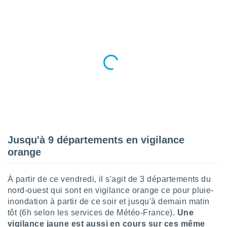
n «
 et
r »,
cédez au
 et vous
z
ation de
qu'ils
 nous ou
aires,
nt de
t
er le
Jusqu'à 9 départements en vigilance
ement
orange
te, ainsi
per un
À partir de ce vendredi, il s'agit de 3 départements du
écifique
nord-ouest qui sont en vigilance orange ce pour pluie-
us
inondation à partir de ce soir et jusqu'à demain matin
de la
tôt (6h selon les services de Météo-France).
Une
 et du
vigilance jaune est aussi en cours sur ces même