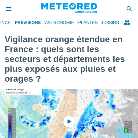
ENCE
PRÉVISIONS
ASTRONOMIE
PLANTES
LOISIRS
e
ntialité
Vigilance orange étendue en
enu de
France : quels sont les
o.com
o.com) a
secteurs et départements les
aré par
plus exposés aux pluies et
onnels
orages ?
arantir
té des
ions
. Vous
accéder
e en
 les
s :
r les