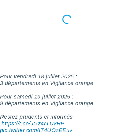
logies
e
s
tez pas
ation de
, vous
z à
à notre
.com.
 cas,
us
Pour vendredi 18 juillet 2025 :
ns que
3 départements en Vigilance orange
s
Pour samedi 19 juillet 2025 :
ires
9 départements en Vigilance orange
urer la
on sur le
 seront
Restez prudents et informés
, et que
:
https://t.co/JGz4rTUvHP
ies ne
pic.twitter.com/IT4UOzEEuv
as