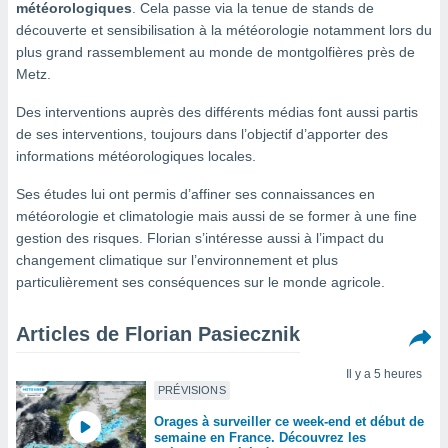
météorologiques
. Cela passe via la tenue de stands de
s et
découverte et sensibilisation à la météorologie notamment lors du
r
plus grand rassemblement au monde de montgolfières près de
tement
Metz.
cité
ue
Des interventions auprès des différents médias font aussi partis
lisée,
ACCEPTER
de ses interventions, toujours dans l’objectif d’apporter des
ur des
ET
informations météorologiques locales.
ions
CONTINUER
es par le
Ses études lui ont permis d’affiner ses connaissances en
 cookies
PARAMÈTRES
météorologie et climatologie mais aussi de se former à une fine
gies
gestion des risques. Florian s’intéresse aussi à l’impact du
es, nous
changement climatique sur l’environnement et plus
de
particulièrement ses conséquences sur le monde agricole.
 notre
afin de
r à vous
Articles de Florian Pasiecznik
r
ment des
Il y a 5 heures
 de très
PRÉVISIONS
alité.
Orages à surveiller ce week-end et début de
ant sur
semaine en France. Découvrez les