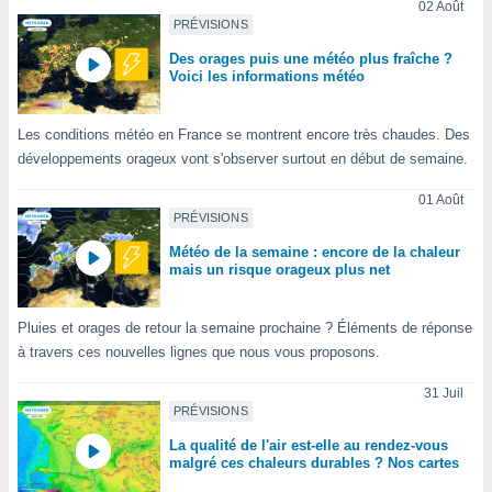
02 Août
lisé en
PRÉVISIONS
 de
. Vous
Des orages puis une météo plus fraîche ?
Voici les informations météo
rouver
ations
Les conditions météo en France se montrent encore très chaudes. Des
re
développements orageux vont s'observer surtout en début de semaine.
que de
kies
01 Août
r votre
PRÉVISIONS
ement à
ment en
Météo de la semaine : encore de la chaleur
sur le
mais un risque orageux plus net
res des
Pluies et orages de retour la semaine prochaine ? Éléments de réponse
kies
le au
à travers ces nouvelles lignes que nous vous proposons.
page de
te web.
31 Juil
PRÉVISIONS
MENT,
La qualité de l'air est-elle au rendez-vous
malgré ces chaleurs durables ? Nos cartes
 les