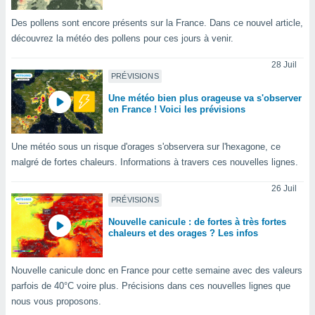
tre
Des pollens sont encore présents sur la France. Dans ce nouvel article,
ement,
découvrez la météo des pollens pour ces jours à venir.
enaires
28 Juil
s des
PRÉVISIONS
 des
nts
Une météo bien plus orageuse va s'observer
 ou des
en France ! Voici les prévisions
gies
es pour
Une météo sous un risque d'orages s'observera sur l'hexagone, ce
 accéder
malgré de fortes chaleurs. Informations à travers ces nouvelles lignes.
r des
26 Juil
lles
PRÉVISIONS
ue votre
r ce site
Nouvelle canicule : de fortes à très fortes
chaleurs et des orages ? Les infos
 IP et
ifiants
es.
Nouvelle canicule donc en France pour cette semaine avec des valeurs
parfois de 40°C voire plus. Précisions dans ces nouvelles lignes que
eurs
nous vous proposons.
traiter