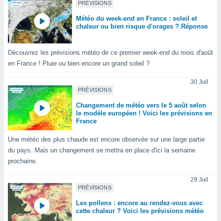
pour
PRÉVISIONS
 le
Météo du week-end en France : soleil et
ement
chaleur ou bien risque d'orages ? Réponse
afficher
licité ou
enu
Découvrez les prévisions météo de ce premier week-end du mois d'août
lisé,
en France ! Pluie ou bien encore un grand soleil ?
e vous
30 Juil
r de la
PRÉVISIONS
 non
Changement de météo vers le 5 août selon
le modèle européen ! Voici les prévisions en
lisée.
France
uvez
Une météo des plus chaude est encore observée sur une large partie
ation des
du pays. Mais un changement se mettra en place d'ici la semaine
et
à notre
prochaine.
 par le
 cette
29 Juil
PRÉVISIONS
ion en
sur le
Les pollens : encore au rendez-vous avec
«
cette chaleur ? Voici les prévisions météo
».