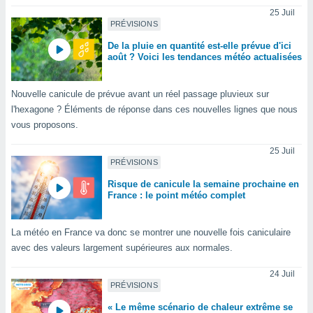
nées
25 Juil
lles sur
PRÉVISIONS
d'un
De la pluie en quantité est-elle prévue d'ici
égitime,
août ? Voici les tendances météo actualisées
vous
vous
 Pour ce
Nouvelle canicule de prévue avant un réel passage pluvieux sur
ous
l'hexagone ? Éléments de réponse dans ces nouvelles lignes que nous
etirer
vous proposons.
ement
25 Juil
 opposer
PRÉVISIONS
ement
nées à
Risque de canicule la semaine prochaine en
ment en
France : le point météo complet
 sur «
res
» ou
La météo en France va donc se montrer une nouvelle fois caniculaire
e
que de
avec des valeurs largement supérieures aux normales.
kies
ite web.
24 Juil
PRÉVISIONS
t nos
« Le même scénario de chaleur extrême se