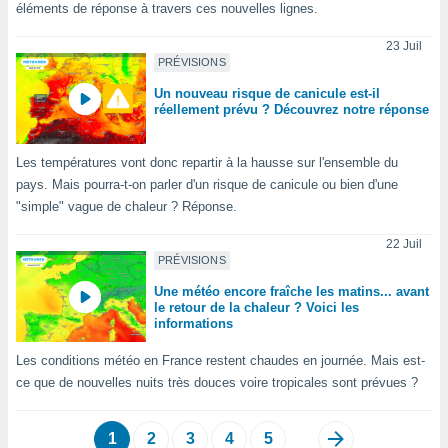
éléments de réponse à travers ces nouvelles lignes.
lisés,
des
23 Juil
our
PRÉVISIONS
nner des
s
Un nouveau risque de canicule est-il
réellement prévu ? Découvrez notre réponse
lisés,
la
ance des
Les températures vont donc repartir à la hausse sur l'ensemble du
s,
pays. Mais pourra-t-on parler d'un risque de canicule ou bien d'une
la
"simple" vague de chaleur ? Réponse.
ance des
s,
22 Juil
dre les
PRÉVISIONS
par le
Une météo encore fraîche les matins... avant
ques ou
le retour de la chaleur ? Voici les
inaisons
informations
ées
nt de
Les conditions météo en France restent chaudes en journée. Mais est-
tes
ce que de nouvelles nuits très douces voire tropicales sont prévues ?
,
er et
r les
1
2
3
4
5