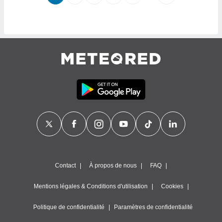
 utiliser
nées
 pour
nner le
.
 de
isation
 et
ation par
 de
l,
s et
lisés,
de
ance des
és et du
Contact
À propos de nous
FAQ
, études
ce et
Mentions légales & Conditions d'utilisation
Cookies
pement
ces.
Politique de confidentialité
Paramètres de confidentialité
os 1199