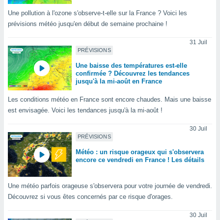
logies
e
Une pollution à l'ozone s'observe-t-elle sur la France ? Voici les
s
prévisions météo jusqu'en début de semaine prochaine !
31 Juil
tez pas
PRÉVISIONS
ation de
, vous
Une baisse des températures est-elle
z à
confirmée ? Découvrez les tendances
à notre
jusqu'à la mi-août en France
Les conditions météo en France sont encore chaudes. Mais une baisse
.com.
 cas,
est envisagée. Voici les tendances jusqu'à la mi-août !
us
ns que
30 Juil
s
PRÉVISIONS
Météo : un risque orageux qui s'observera
ires
encore ce vendredi en France ! Les détails
urer la
on sur le
 seront
Une météo parfois orageuse s'observera pour votre journée de vendredi.
, et que
Découvrez si vous êtes concernés par ce risque d'orages.
ies ne
as
30 Juil