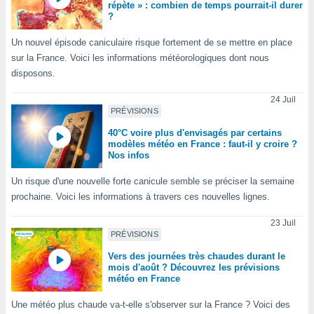
ires
répète » : combien de temps pourrait-il durer
ons le
?
ent des
es
Un nouvel épisode caniculaire risque fortement de se mettre en place
 :
sur la France. Voici les informations météorologiques dont nous
et/ou
disposons.
 à des
ions sur
24 Juil
PRÉVISIONS
eil,
des
40°C voire plus d'envisagés par certains
limitées
modèles météo en France : faut-il y croire ?
Nos infos
nner la
, créer
Un risque d'une nouvelle forte canicule semble se préciser la semaine
ils pour
prochaine. Voici les informations à travers ces nouvelles lignes.
ité
lisée,
23 Juil
des
PRÉVISIONS
our
Vers des journées très chaudes durant le
nner des
mois d'août ? Découvrez les prévisions
és
météo en France
lisées,
s profils
Une météo plus chaude va-t-elle s'observer sur la France ? Voici des
enus