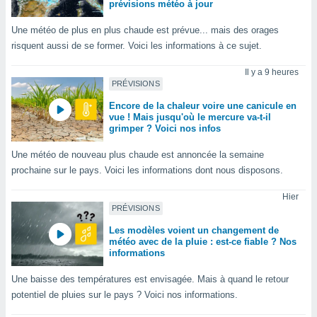
prévisions météo à jour
n «
 et
Une météo de plus en plus chaude est prévue... mais des orages
r »,
cédez au
risquent aussi de se former. Voici les informations à ce sujet.
 et vous
z
Il y a 9 heures
PRÉVISIONS
ation de
Encore de la chaleur voire une canicule en
qu'ils
vue ! Mais jusqu'où le mercure va-t-il
 nous ou
grimper ? Voici nos infos
aires,
Une météo de nouveau plus chaude est annoncée la semaine
nt de
prochaine sur le pays. Voici les informations dont nous disposons.
t
er le
Hier
ement
PRÉVISIONS
te, ainsi
Les modèles voient un changement de
météo avec de la pluie : est-ce fiable ? Nos
per un
informations
écifique
us
Une baisse des températures est envisagée. Mais à quand le retour
de la
potentiel de pluies sur le pays ? Voici nos informations.
 et du