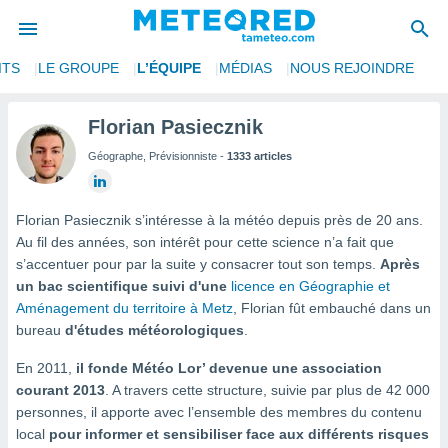
ITS
LE GROUPE
L’ÉQUIPE
MÉDIAS
NOUS REJOINDRE
e
ntialité
Florian Pasiecznik
enu de
Géographe, Prévisionniste -
1333 articles
o.com
o.com) a
aré par
Florian Pasiecznik s’intéresse à la météo depuis près de 20 ans.
onnels
Au fil des années, son intérêt pour cette science n’a fait que
arantir
s’accentuer pour par la suite y consacrer tout son temps.
Après
té des
un bac scientifique suivi d'une
licence en Géographie et
ions
Aménagement du territoire à Metz
, Florian fût embauché dans un
. Vous
bureau
d'études météorologiques
.
accéder
e en
En 2011,
il fonde Météo Lor’ devenue une association
 les
courant 2013
. A travers cette structure, suivie par plus de 42 000
s :
personnes, il apporte avec l’ensemble des membres du contenu
local
pour informer et sensibiliser face aux différents risques
r les