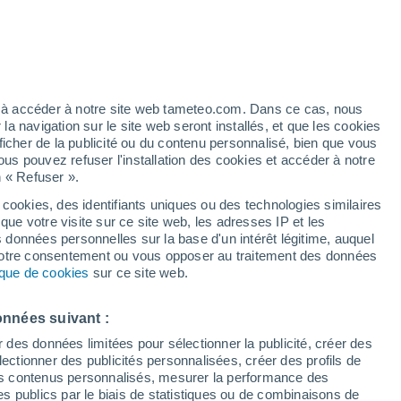
empérature mondiale pour le mois de
enregistrées. D'autres infos importantes
 de glace en Antarctique et dans l'Arctique,
ns.
ez à accéder à notre site web tameteo.com. Dans ce cas, nous
 navigation sur le site web seront installés, et que les cookies
ficher de la publicité ou du contenu personnalisé, bien que vous
ous pouvez refuser l'installation des cookies et accéder à notre
n « Refuser ».
 cookies, des identifiants uniques ou des technologies similaires
que votre visite sur ce site web, les adresses IP et les
s données personnelles sur la base d'un intérêt légitime, auquel
 votre consentement ou vous opposer au traitement des données
tique de cookies
sur ce site web.
onnées suivant :
r des données limitées pour sélectionner la publicité, créer des
sélectionner des publicités personnalisées, créer des profils de
 des contenus personnalisés, mesurer la performance des
s publics par le biais de statistiques ou de combinaisons de