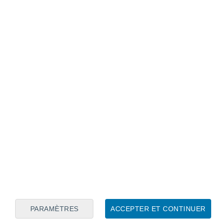
ien au-dessus de la moyenne dans toute
e
, l'Atlantique, l'est de l'
Inde
, le nord et
rtaines parties de l'Amérique centrale et du
aleurs maximales pour février, ont été
du sud-est de l'océan Atlantique, du sud-
une petite zone du sud de l'océan Indien
.
ienne et l'océan Arctique central, a
 entre 1°C et 8°C au-dessus de la
PARAMÈTRES
ACCEPTER ET CONTINUER