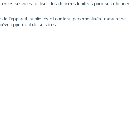
er les services, utiliser des données limitées pour sélectionner
e de l’appareil, publicités et contenu personnalisés, mesure de
t développement de services.
 planète était la septième plus élevée du mois de février.
:00
5 min
du 1er décembre au 28 février,
a été le
 nord
tandis que sur la même période,
ème été météorologique le plus chaud
.
n février