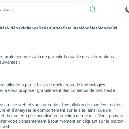
ités
Vidéos
Vigilance
Radar
Cartes
Satellites
Modèles
Monde
Ski
ONOMIE
PLANTES
LOISIRS
professionnels afin de garantir la qualité des informations
suivantes :
s collectées par le biais de cookies ou de technologies
nuer à vous proposer gratuitement des contenus de très haute
ce de l'Antarctique atteint un niveau record
z au site web et vous acceptez l'installation de tous les cookies,
vre et d'analyser le comportement sur le site, ainsi que de
 de l'Antarctique atteint
é et du contenu personnalisé en fonction de celui-ci. Vous pouvez
tirer votre consentement à tout moment en cliquant sur le bouton
te web.