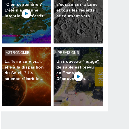
°C en septembre ? «
s’écrase sur la Lune
L’été n’a aucune
et tous les regards
intention de s’arrêter
se tournent vers
» – mais le Rhin en
notre satellite à la
paie le prix
recherche du cratère
ASTRONOMIE
PRÉVISIONS
La Terre survivra-t-
Un nouveau "nuage"
elle à la disparition
de sable est prévu
du Soleil ? La
en France !
science réécrit le
Découvrez les
dernier jour de notre
prévisions météo
planète