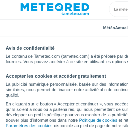
Météo
Actual
TOUTES
ACTUALITÉ
SCIENCE
PRÉVISIONS
ASTR
Avis de confidentialité
Le contenu de Tameteo.com (tameteo.com) a été préparé par des 
fournies. Vous pouvez accéder à ce site en utilisant les options 
Accepter les cookies et accéder gratuitement
La publicité numérique personnalisée, basée sur des information
similaires, nous permet de financer notre activité afin de conti
qualité.
Accueil
Actualités
Actualité
La couverture de gla
En cliquant sur le bouton « Accepter et continuer », vous accéde
qu'ils soient à nous ou à partenaires, qui nous permettent de sui
La couverture de glace
développer un profil spécifique pour vous montrer de la publicit
trouver plus d'informations dans notre
Politique de cookies
et re
un niveau record
Paramètres des cookies
disponible au pied de page de notre si