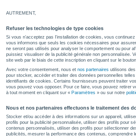
La NOAA a publié son analyse de la t
AUTREMENT,
février, l'une des plus élevées jamais 
sont à retenir telles que la couverture
Refuser les technologies de type cookies
les cyclones tropicaux et les inondatio
Si vous n'acceptez pas l'installation de cookies, vous continu
vous informons que seuls les cookies nécessaires pour assurer la
ne seront pas utilisés pour analyser le comportement ou pour af
puissiez visualiser de la publicité générale non personnalisée. V
site web par le biais de cette inscription en cliquant sur le bouto
Avec votre consentement, nous et
nos partenaires
utilisons des
pour stocker, accéder et traiter des données personnelles telles 
identifiants de cookies. Certains fournisseurs peuvent traiter vo
vous pouvez vous opposer. Pour ce faire, vous pouvez retirer
à tout moment en cliquant sur «
Paramètres
» ou sur notre
poli
Nous et nos partenaires effectuons le traitement des d
Stocker et/ou accéder à des informations sur un appareil, utilise
profils pour la publicité personnalisée, utiliser des profils pour 
contenus personnalisés, utiliser des profils pour sélectionner
publicités, mesurer la performance des contenus, comprendre le