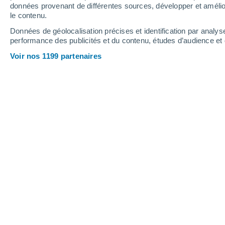
données provenant de différentes sources, développer et amélior
le contenu.
Données de géolocalisation précises et identification par analys
performance des publicités et du contenu, études d’audience e
Voir nos 1199 partenaires
En février 2022, la température moyenne à la surface de la
Teresa Abrantes
27/03/2022 16
Meteored Portugal
L'hiver météorologique
, s'étendant 
sixième plus chaud de l'hémisphère
l'hémisphère sud a connu son septi
Température sur le globe e