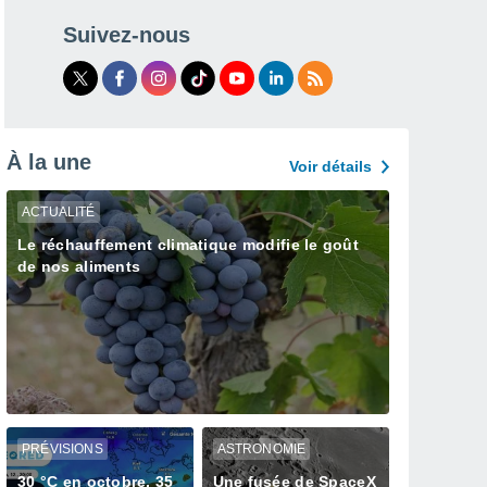
Suivez-nous
À la une
Voir détails
ACTUALITÉ
Le réchauffement climatique modifie le goût
de nos aliments
PRÉVISIONS
ASTRONOMIE
30 °C en octobre, 35
Une fusée de SpaceX