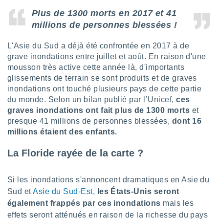
logies
e
Plus de 1300 morts en 2017 et 41
s
millions de personnes blessées !
tez pas
L'Asie du Sud a déjà été confrontée en 2017 à de
ation de
grave inondations entre juillet et août. En raison d'une
, vous
mousson très active cette année là, d'importants
z à
glissements de terrain se sont produits et de graves
à notre
inondations ont touché plusieurs pays de cette partie
du monde. Selon un bilan publié par l’Unicef,
ces
.com.
 cas,
graves inondations ont fait plus de 1300 morts
et
us
presque 41 millions de personnes blessées,
dont 16
ns que
millions étaient des enfants.
s
La Floride rayée de la carte ?
ires
urer la
on sur le
Si les inondations s'annoncent dramatiques en Asie du
 seront
Sud et
Asie du Sud-Est
,
les États-Unis seront
, et que
ies ne
également frappés par ces inondations
mais les
as
effets seront atténués en raison de la richesse du pays