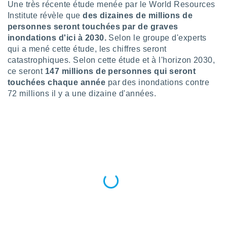
n «
Une très récente étude menée par le World Resources
 et
Institute révèle que
des dizaines de millions de
r »,
personnes seront touchées par de graves
cédez au
inondations d'ici à 2030.
Selon le groupe d'experts
 et vous
qui a mené cette étude, les chiffres seront
z
catastrophiques. Selon cette étude et à l'horizon 2030,
ation de
ce seront
147 millions de personnes qui seront
qu'ils
touchées chaque année
par des inondations contre
 nous ou
72 millions il y a une dizaine d'années.
aires,
nt de
t
er le
ement
te, ainsi
per un
écifique
us
de la
 et du