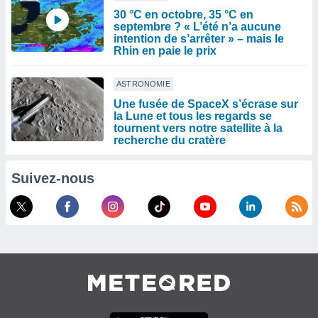
30 °C en octobre, 35 °C en
septembre ? « L’été n’a aucune
intention de s’arrêter » – mais le
Rhin en paie le prix
ASTRONOMIE
Une fusée de SpaceX s’écrase sur
la Lune et tous les regards se
tournent vers notre satellite à la
recherche du cratère
Suivez-nous