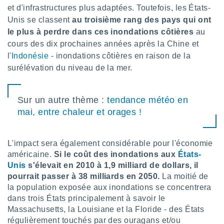
pour
et d'infrastructures plus adaptées. Toutefois, les États-
 le
Unis se classent
au troisième rang des pays qui ont
ement
afficher
le plus à perdre dans ces inondations côtières
au
licité ou
cours des dix prochaines années après la Chine et
enu
l'
Indonésie
- inondations côtières en raison de la
lisé,
surélévation du niveau de la mer.
e vous
r de la
Sur un autre thème :
tendance météo en
 non
mai, entre chaleur et orages !
lisée.
uvez
L'impact sera également considérable pour l'économie
ation des
et
américaine.
Si le coût des inondations aux
États-
à notre
Unis
s'élevait en 2010 à 1,9 milliard de dollars, il
 par le
pourrait passer à 38 milliards en 2050.
La moitié de
 cette
la population exposée aux inondations se concentrera
ion en
dans trois États principalement à savoir le
sur le
Massachusetts, la Louisiane et la Floride - des États
«
».
régulièrement touchés par des ouragans et/ou