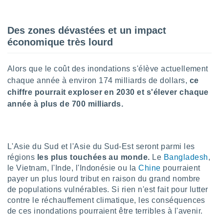
lisé en
 de
. Vous
Des zones dévastées et un impact
rouver
économique très lourd
ations
re
Alors que le coût des inondations s'élève actuellement
que de
chaque année à environ 174 milliards de dollars,
ce
kies
r votre
chiffre pourrait exploser en 2030 et s'élever chaque
ement à
année à plus de 700 milliards.
ment en
sur le
res des
L'Asie du Sud et l'Asie du Sud-Est seront parmi les
kies
le au
régions
les plus touchées au monde.
Le
Bangladesh
,
page de
le Vietnam, l'Inde, l'Indonésie ou la
Chine
pourraient
te web.
payer un plus lourd tribut en raison du grand nombre
de populations vulnérables. Si rien n'est fait pour lutter
MENT,
contre le réchauffement climatique, les conséquences
de ces inondations pourraient être terribles à l'avenir.
 les