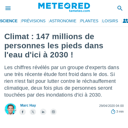
SCIENCE
PRÉVISIONS
ASTRONOMIE
PLANTES
LOISIRS
e
ntialité
Climat : 147 millions de
enu de
personnes les pieds dans
o.com
o.com) a
l'eau d'ici à 2030 !
aré par
Les chiffres révélés par un groupe d'experts dans
onnels
arantir
une très récente étude font froid dans le dos. Si
té des
rien n'est fait pour lutter contre le réchauffement
ions
climatique, deux fois plus de personnes seront
. Vous
touchées par des inondations d'ici à 2030.
accéder
e en
 les
Marc Hay
29/04/2020 04:00
3 min
s :
r les