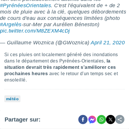
#PyrénéesOrientales
. C'est l'équivalent de + de 2
tre
mois de pluie avec à la clé, quelques débordements
ement,
de cours d'eau aux conséquences limitées (photo
enaires
#Argelès
-sur-Mer par Aurélien Béneston)
s des
pic.twitter.com/M8ZEXM4cDj
 des
nts
— Guillaume Woznica (@GWoznica)
April 21, 2020
 ou des
gies
Si ces pluies ont localement généré des inondations
es pour
dans le département des Pyrénées-Orientales,
la
 accéder
r des
situation devrait très rapidement s'améliorer ces
prochaines heures
avec le retour d'un temps sec et
lles
ensoleillé.
ue votre
r ce site
météo
 IP et
ifiants
es.
Partager sur:
eurs
traiter