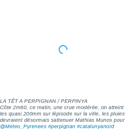
logies
e
s
tez pas
ation de
, vous
z à
à notre
.com.
 cas,
us
ns que
s
ires
urer la
LA TÊT A PERPIGNAN / PERPINYA
on sur le
Côte 2m60, ce matin, une crue modérée, on atteint
 seront
les quasi 200mm sur lépisode sur la ville, les pluies
, et que
ies ne
devraient désormais sattenuer Mathias Munos pour
as
@Meteo_Pyrenees
#perpignan
#catalunyanord