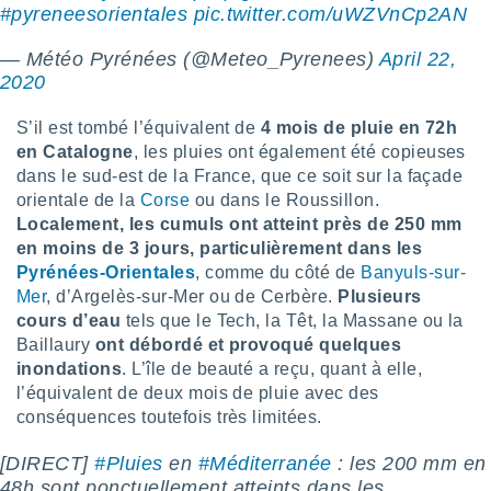
pour
#pyreneesorientales
pic.twitter.com/uWZVnCp2AN
 le
ement
— Météo Pyrénées (@Meteo_Pyrenees)
April 22,
afficher
2020
licité ou
enu
S’il est tombé l’équivalent de
4 mois de pluie en 72h
lisé,
e vous
en Catalogne
, les pluies ont également été copieuses
dans le sud-est de la France, que ce soit sur la façade
r de la
orientale de la
Corse
ou dans le Roussillon.
Localement, les cumuls ont atteint près de 250 mm
 non
en moins de 3 jours, particulièrement dans les
lisée.
Pyrénées-Orientales
, comme du côté de
Banyuls-sur-
uvez
Mer
, d’Argelès-sur-Mer ou de Cerbère.
Plusieurs
ation des
cours d’eau
tels que le Tech, la Têt, la Massane ou la
et
Baillaury
ont débordé et provoqué quelques
à notre
inondations
. L’île de beauté a reçu, quant à elle,
 par le
l’équivalent de deux mois de pluie avec des
 cette
conséquences toutefois très limitées.
ion en
sur le
«
[DIRECT]
#Pluies
en
#Méditerranée
: les 200 mm en
».
48h sont ponctuellement atteints dans les