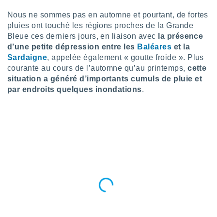
s et
Nous ne sommes pas en automne et pourtant, de fortes
r
pluies ont touché les régions proches de la Grande
tement
Bleue ces derniers jours, en liaison avec
la présence
cité
d’une petite dépression entre les
Baléares
et la
ue
Sardaigne
, appelée également « goutte froide ». Plus
lisée,
ACCEPTER
ur des
courante au cours de l’automne qu’au printemps,
cette
ET
ions
situation a généré d’importants cumuls de pluie et
CONTINUER
es par le
par endroits quelques inondations
.
 cookies
PARAMÈTRES
gies
es, nous
de
 notre
afin de
r à vous
r
ment des
 de très
alité.
ant sur