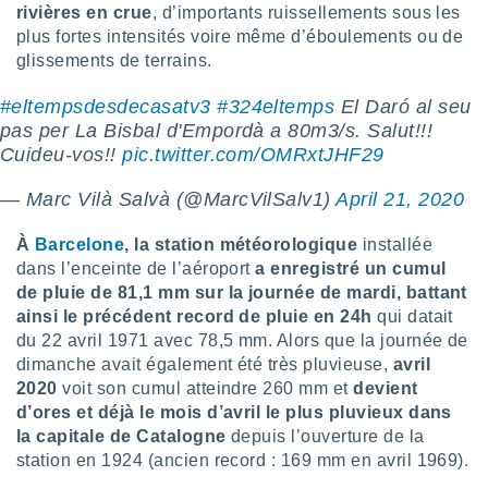
rivières en crue
, d’importants ruissellements sous les
lisé en
plus fortes intensités voire même d’éboulements ou de
 de
. Vous
glissements de terrains.
rouver
#eltempsdesdecasatv3
#324eltemps
El Daró al seu
ations
pas per La Bisbal d'Empordà a 80m3/s. Salut!!!
re
Cuideu-vos!!
pic.twitter.com/OMRxtJHF29
que de
kies
— Marc Vilà Salvà (@MarcVilSalv1)
April 21, 2020
r votre
ement à
ment en
À
Barcelone
, la station météorologique
installée
sur le
dans l’enceinte de l’aéroport
a enregistré un cumul
de pluie de 81,1 mm sur la journée de mardi, battant
res des
ainsi le précédent record de pluie en 24h
qui datait
kies
du 22 avril 1971 avec 78,5 mm. Alors que la journée de
le au
dimanche avait également été très pluvieuse,
avril
page de
2020
voit son cumul atteindre 260 mm et
devient
te web.
d’ores et déjà le mois d’avril le plus pluvieux dans
MENT,
la capitale de Catalogne
depuis l’ouverture de la
station en 1924 (ancien record : 169 mm en avril 1969).
 les