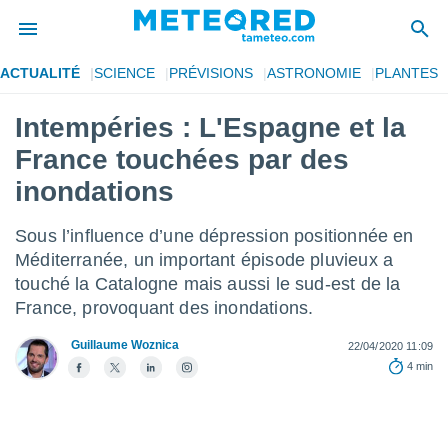
ACTUALITÉ
SCIENCE
PRÉVISIONS
ASTRONOMIE
PLANTES
e
ntialité
Intempéries : L'Espagne et la
enu de
France touchées par des
o.com
o.com) a
inondations
aré par
Sous l’influence d’une dépression positionnée en
onnels
arantir
Méditerranée, un important épisode pluvieux a
té des
touché la Catalogne mais aussi le sud-est de la
ions
France, provoquant des inondations.
. Vous
accéder
Guillaume Woznica
22/04/2020 11:09
e en
4 min
 les
s :
r les