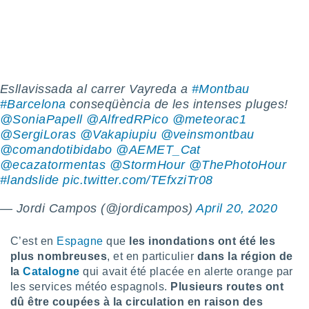
n «
 et
r »,
cédez au
 et vous
z
ation de
Esllavissada al carrer Vayreda a
#Montbau
#Barcelona
conseqüència de les intenses pluges!
qu'ils
@SoniaPapell
@AlfredRPico
@meteorac1
 nous ou
@SergiLoras
@Vakapiupiu
@veinsmontbau
aires,
@comandotibidabo
@AEMET_Cat
nt de
@ecazatormentas
@StormHour
@ThePhotoHour
t
#landslide
pic.twitter.com/TEfxziTr08
er le
ement
— Jordi Campos (@jordicampos)
April 20, 2020
te, ainsi
per un
C’est en
Espagne
que
les inondations ont été les
écifique
plus nombreuses
, et en particulier
dans la région de
us
la
Catalogne
qui avait été placée en alerte orange par
de la
les services météo espagnols.
Plusieurs routes ont
 et du
dû être coupées à la circulation en raison des