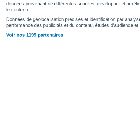
données provenant de différentes sources, développer et amélior
le contenu.
Données de géolocalisation précises et identification par analys
performance des publicités et du contenu, études d’audience e
Voir nos 1199 partenaires
8 planètes tournent en orbite autour de notre Soleil don
comment ceux-ci ont été choisis ?
Tristan Bergen
04/07
Que ce soit en utilisant des moyens 
générale, nous connaissons tous ou q
notre système solaire. Mais comment c
D'où viennent leurs appell