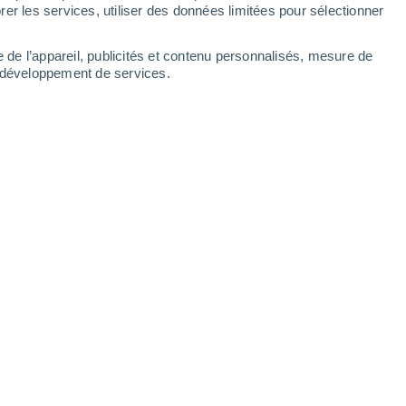
er les services, utiliser des données limitées pour sélectionner
e de l’appareil, publicités et contenu personnalisés, mesure de
t développement de services.
t 7 possédant des noms de divinités grecques ou romaines. Mais
/2025 10:00
6 min
mnémotechniques ou par simple culture
uasiment tous les noms des planètes de
es noms ont-ils été attribués ?
ations ?