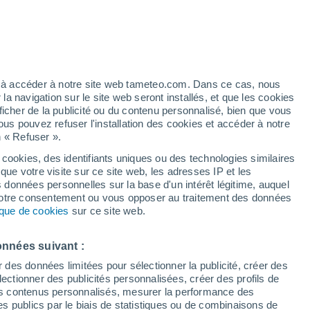
notre système solaire ont été nommées de
outes des noms issus de la mythologie
ez à accéder à notre site web tameteo.com. Dans ce cas, nous
 navigation sur le site web seront installés, et que les cookies
ficher de la publicité ou du contenu personnalisé, bien que vous
ous pouvez refuser l'installation des cookies et accéder à notre
n « Refuser ».
 cookies, des identifiants uniques ou des technologies similaires
que votre visite sur ce site web, les adresses IP et les
s données personnelles sur la base d'un intérêt légitime, auquel
 votre consentement ou vous opposer au traitement des données
tique de cookies
sur ce site web.
onnées suivant :
r des données limitées pour sélectionner la publicité, créer des
sélectionner des publicités personnalisées, créer des profils de
 des contenus personnalisés, mesurer la performance des
s publics par le biais de statistiques ou de combinaisons de