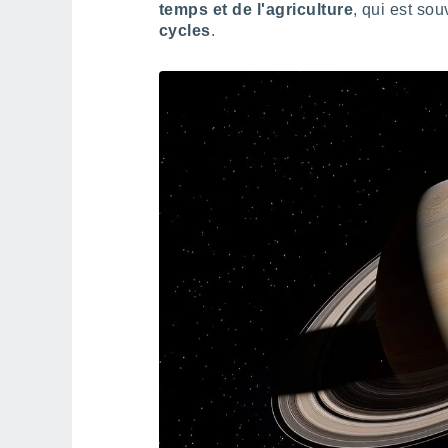
temps et de l'agriculture
, qui est so
cycles
.