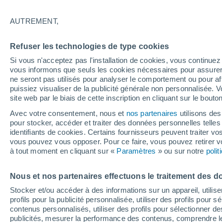
Pourquoi et comment les planètes de 
AUTREMENT,
la sorte ? Pourquoi possèdent-elles t
grecque ou romaine ?
Refuser les technologies de type cookies
Si vous n'acceptez pas l'installation de cookies, vous continu
vous informons que seuls les cookies nécessaires pour assurer la
ne seront pas utilisés pour analyser le comportement ou pour af
puissiez visualiser de la publicité générale non personnalisée. V
site web par le biais de cette inscription en cliquant sur le bouto
Avec votre consentement, nous et
nos partenaires
utilisons des
pour stocker, accéder et traiter des données personnelles telles 
identifiants de cookies. Certains fournisseurs peuvent traiter vo
vous pouvez vous opposer. Pour ce faire, vous pouvez retirer
à tout moment en cliquant sur «
Paramètres
» ou sur notre
poli
Nous et nos partenaires effectuons le traitement des d
Stocker et/ou accéder à des informations sur un appareil, utilise
profils pour la publicité personnalisée, utiliser des profils pour 
contenus personnalisés, utiliser des profils pour sélectionner
publicités, mesurer la performance des contenus, comprendre le