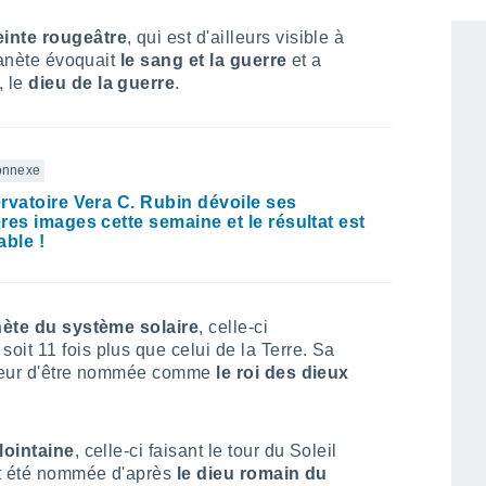
einte rougeâtre
, qui est d'ailleurs visible à
lanète évoquait
le sang et la guerre
et a
, le
dieu de la guerre
.
connexe
rvatoire Vera C. Rubin dévoile ses
res images cette semaine et le résultat est
able !
nète du système solaire
, celle-ci
it 11 fois plus que celui de la Terre. Sa
nneur d'être nommée comme
le roi des dieux
lointaine
, celle-ci faisant le tour du Soleil
ait été nommée d'après
le dieu romain du