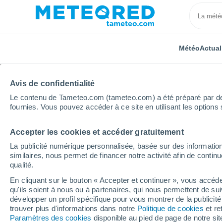
Météo
Actual
TOUTES
ACTUALITÉ
SCIENCE
PRÉVISIONS
ASTR
Avis de confidentialité
Le contenu de Tameteo.com (tameteo.com) a été préparé par des 
fournies. Vous pouvez accéder à ce site en utilisant les options 
Accepter les cookies et accéder gratuitement
La publicité numérique personnalisée, basée sur des information
similaires, nous permet de financer notre activité afin de conti
qualité.
Accueil
Actualités
Astronomie
Comment ont été 
En cliquant sur le bouton « Accepter et continuer », vous accéde
qu'ils soient à nous ou à partenaires, qui nous permettent de sui
Comment ont été nomm
développer un profil spécifique pour vous montrer de la publicit
trouver plus d'informations dans notre
Politique de cookies
et re
notre système solaire 
Paramètres des cookies
disponible au pied de page de notre si