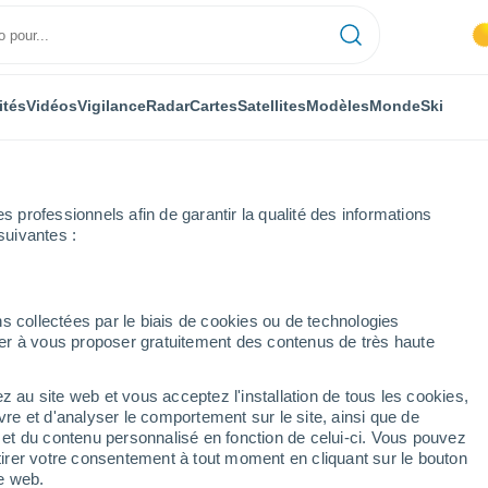
ités
Vidéos
Vigilance
Radar
Cartes
Satellites
Modèles
Monde
Ski
ONOMIE
PLANTES
LOISIRS
professionnels afin de garantir la qualité des informations
suivantes :
s collectées par le biais de cookies ou de technologies
nuer à vous proposer gratuitement des contenus de très haute
nommées les planètes de notre système solaire ?
z au site web et vous acceptez l'installation de tous les cookies,
vre et d'analyser le comportement sur le site, ainsi que de
ées les planètes de
é et du contenu personnalisé en fonction de celui-ci. Vous pouvez
tirer votre consentement à tout moment en cliquant sur le bouton
?
te web.