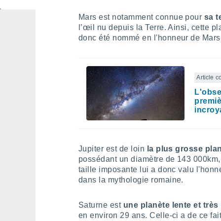
Mars est notamment connue pour
sa t
l’œil nu depuis la Terre. Ainsi, cette p
donc été nommé en l'honneur de Mars
Article 
L'obse
premiè
incroy
Jupiter est de loin
la plus grosse pla
possédant un diamètre de 143 000km, so
taille imposante lui a donc valu l'ho
dans la mythologie romaine.
Saturne est
une planète lente et très 
en environ 29 ans. Celle-ci a de ce f