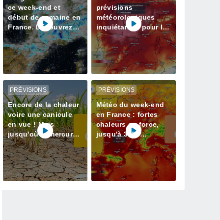
ce week-end et
prévisions
début de semaine en
météorologiques
France. Découvrez
inquiétantes pour la
les prévisions météo
semaine prochaine
à jour
en France avec plus
de 40 degrés
PRÉVISIONS
PRÉVISIONS
Encore de la chaleur
Météo du week-end
voire une canicule
en France : fortes
en vue ! Mais
chaleurs en force,
jusqu'où le mercure
jusqu'à 38°C
va-t-il grimper ? Voici
attendus
nos infos