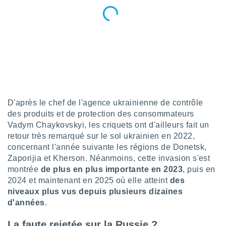
pour
 le
ement
afficher
licité ou
enu
lisé,
e vous
r de la
D'après le chef de l'agence ukrainienne de contrôle
 non
des produits et de protection des consommateurs
lisée.
Vadym Chaykovskyi, les criquets ont d'ailleurs fait un
uvez
retour très remarqué sur le sol ukrainien en 2022,
ation des
concernant l'année suivante les régions de Donetsk,
et
Zaporijia et Kherson. Néanmoins, cette invasion s'est
à notre
montrée
de plus en plus importante en 2023
, puis en
 par le
2024 et maintenant en 2025 où elle atteint
des
 cette
niveaux plus vus depuis plusieurs dizaines
ion en
d'années
.
sur le
«
».
La faute rejetée sur la Russie ?