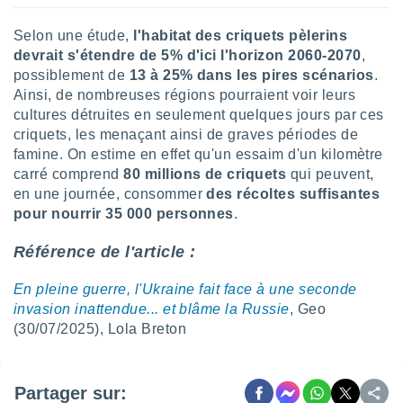
 utiliser
nées
Selon une étude,
l'habitat des criquets pèlerins
 pour
devrait s'étendre de 5% d'ici l'horizon 2060-2070
,
nner le
.
possiblement de
13 à 25% dans les pires scénarios
.
Ainsi, de nombreuses régions pourraient voir leurs
 de
cultures détruites en seulement quelques jours par ces
isation
criquets, les menaçant ainsi de graves périodes de
 et
ation par
famine. On estime en effet qu'un essaim d'un kilomètre
 de
carré comprend
80 millions de criquets
qui peuvent,
l,
en une journée, consommer
des récoltes suffisantes
s et
pour nourrir 35 000 personnes
.
lisés,
Référence de l'article :
de
ance des
En pleine guerre, l'Ukraine fait face à une seconde
és et du
, études
invasion inattendue... et blâme la Russie
, Geo
ce et
(30/07/2025), Lola Breton
pement
ces.
os 1199
Partager sur: