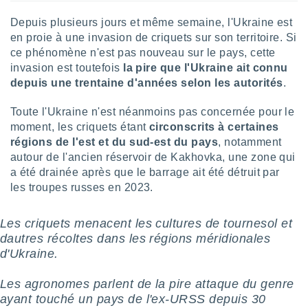
lisé en
Depuis plusieurs jours et même semaine, l'Ukraine est
 de
. Vous
en proie à une invasion de criquets sur son territoire. Si
rouver
ce phénomène n'est pas nouveau sur le pays, cette
invasion est toutefois
la pire que l'Ukraine ait connu
ations
depuis une trentaine d'années selon les autorités
.
re
que de
Toute l'Ukraine n'est néanmoins pas concernée pour le
kies
moment, les criquets étant
circonscrits à certaines
r votre
ement à
régions de l'est et du sud-est du pays
, notamment
ment en
autour de l'ancien réservoir de Kakhovka, une zone qui
sur le
a été drainée après que le barrage ait été détruit par
les troupes russes en 2023.
res des
kies
le au
Les criquets menacent les cultures de tournesol et
page de
dautres récoltes dans les régions méridionales
te web.
d'Ukraine.
MENT,
Les agronomes parlent de la pire attaque du genre
ayant touché un pays de l'ex-URSS depuis 30
 les