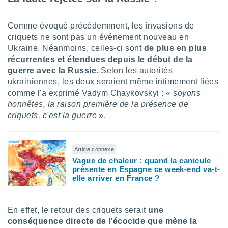
tre
ement,
Comme évoqué précédemment, les invasions de
criquets ne sont pas un événement nouveau en
enaires
Ukraine. Néanmoins, celles-ci sont
de plus en plus
s des
récurrentes et étendues depuis le début de la
 des
nts
guerre avec la Russie
. Selon les autorités
 ou des
ukrainiennes, les deux seraient même intimement liées
gies
comme l'a exprimé Vadym Chaykovskyi : «
soyons
es pour
honnêtes, la raison première de la présence de
 accéder
criquets, c'est la guerre
».
r des
lles
ue votre
Article connexe
r ce site
Vague de chaleur : quand la canicule
présente en Espagne ce week-end va-t-
 IP et
elle arriver en France ?
ifiants
es.
En effet, le retour des criquets serait
une
eurs
conséquence directe de l'écocide que mène la
traiter