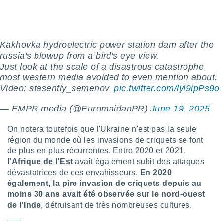
ires
ons le
ent des
es
 :
Kakhovka hydroelectric power station dam after the
et/ou
russia's blowup from a bird's eye view.
 à des
Just look at the scale of a disastrous catastrophe
ions sur
most western media avoided to even mention about.
eil,
Video: stasentiy_semenov.
pic.twitter.com/lyl9ipPs9o
des
limitées
— EMPR.media (@EuromaidanPR)
June 19, 2025
nner la
, créer
On notera toutefois que l'Ukraine n'est pas la seule
ils pour
région du monde où les invasions de criquets se font
ité
de plus en plus récurrentes. Entre 2020 et 2021,
lisée,
l'Afrique de l'Est
avait également subit des attaques
des
dévastatrices de ces envahisseurs.
En 2020
our
nner des
également, la pire invasion de criquets depuis au
és
moins 30 ans avait été observée sur le nord-ouest
lisées,
de l'Inde
, détruisant de très nombreuses cultures.
s profils
enus