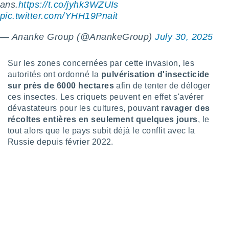
logies
ans.
https://t.co/jyhk3WZUIs
e
pic.twitter.com/YHH19Pnait
s
— Ananke Group (@AnankeGroup)
July 30, 2025
tez pas
ation de
Sur les zones concernées par cette invasion, les
, vous
autorités ont ordonné la
pulvérisation d'insecticide
z à
à notre
sur près de 6000 hectares
afin de tenter de déloger
ces insectes. Les criquets peuvent en effet s'avérer
.com.
dévastateurs pour les cultures, pouvant
ravager des
 cas,
récoltes entières en seulement quelques jours
, le
us
tout alors que le pays subit déjà le conflit avec la
ns que
Russie depuis février 2022.
s
ires
urer la
on sur le
 seront
, et que
ies ne
as