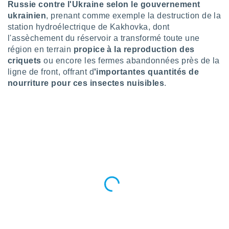
Russie contre l'Ukraine selon le gouvernement
nées
ukrainien
, prenant comme exemple la destruction de la
lles sur
d'un
station hydroélectrique de Kakhovka, dont
égitime,
l'assèchement du réservoir a transformé toute une
vous
région en terrain
propice à la reproduction des
vous
criquets
ou encore les fermes abandonnées près de la
 Pour ce
ligne de front, offrant d
'importantes quantités de
ous
nourriture pour ces insectes nuisibles
.
etirer
ement
 opposer
ement
nées à
ment en
 sur «
res
» ou
e
que de
kies
ite web.
t nos