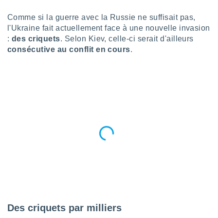
n «
 et
Comme si la guerre avec la Russie ne suffisait pas,
r »,
l'Ukraine fait actuellement face à une nouvelle invasion
cédez au
:
des criquets
. Selon Kiev, celle-ci serait d'ailleurs
 et vous
consécutive au conflit en cours
.
z
ation de
qu'ils
 nous ou
aires,
nt de
t
er le
ement
te, ainsi
per un
écifique
us
de la
Des criquets par milliers
 et du