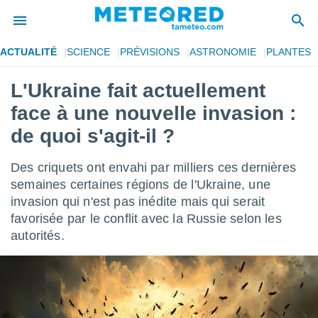
ACTUALITÉ
SCIENCE
PRÉVISIONS
ASTRONOMIE
PLANTES
e
ntialité
L'Ukraine fait actuellement
enu de
face à une nouvelle invasion :
o.com
o.com) a
de quoi s'agit-il ?
aré par
Des criquets ont envahi par milliers ces dernières
onnels
arantir
semaines certaines régions de l'Ukraine, une
té des
invasion qui n'est pas inédite mais qui serait
ions
favorisée par le conflit avec la Russie selon les
. Vous
autorités.
accéder
e en
 les
s :
r les