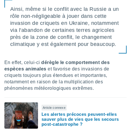
lisés,
Ainsi, même si le conflit avec la Russie a un
des
rôle non-négligeable à jouer dans cette
our
nner des
invasion de criquets en Ukraine, notamment
s
via l'abandon de certaines terres agricoles
lisés,
près de la zone de conflit, le changement
la
climatique y est également pour beaucoup.
ance des
s,
la
ance des
En effet, celui-ci
dérègle le comportement des
s,
espèces animales
et favorise des invasions de
dre les
criquets toujours plus étendues et importantes,
par le
notamment en raison de la multiplication des
phénomènes météorologiques extrêmes.
ques ou
inaisons
ées
nt de
Article connexe
tes
Les alertes précoces peuvent-elles
,
sauver plus de vies que les secours
er et
post-catastrophe ?
r les