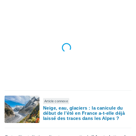
n «
 et
r »,
cédez au
 et vous
z
ation de
qu'ils
 nous ou
aires,
nt de
t
er le
ement
te, ainsi
Article connexe
per un
Neige, eau, glaciers : la canicule du
écifique
début de l'été en France a-t-elle déjà
us
laissé des traces dans les Alpes ?
de la
 et du