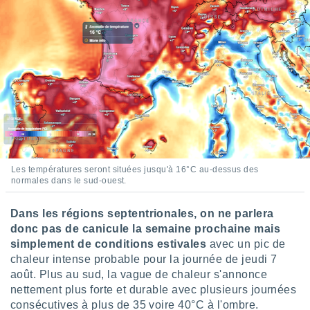
lisés,
des
our
nner des
s
lisés,
la
ance des
s,
la
ance des
s,
dre les
Les températures seront situées jusqu'à 16°C au-dessus des
normales dans le sud-ouest.
par le
ques ou
Dans les régions septentrionales, on ne parlera
inaisons
donc pas de canicule la semaine prochaine mais
ées
simplement de conditions estivales
avec un pic de
nt de
chaleur intense probable pour la journée de jeudi 7
tes
août. Plus au sud, la vague de chaleur s'annonce
,
er et
nettement plus forte et durable avec plusieurs journées
r les
consécutives à plus de 35 voire 40°C à l'ombre.