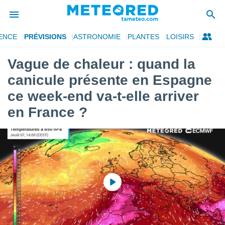
ENCE
PRÉVISIONS
ASTRONOMIE
PLANTES
LOISIRS
e
ntialité
Vague de chaleur : quand la
enu de
canicule présente en Espagne
o.com
o.com) a
ce week-end va-t-elle arriver
aré par
en France ?
onnels
arantir
té des
ions
. Vous
accéder
e en
 les
s :
r les