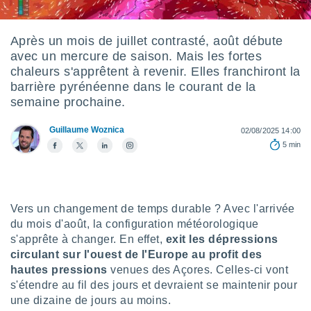
s et
r
tement
Après un mois de juillet contrasté, août débute
avec un mercure de saison. Mais les fortes
cité
ue
chaleurs s'apprêtent à revenir. Elles franchiront la
lisée,
barrière pyrénéenne dans le courant de la
ACCEPTER
ur des
semaine prochaine.
ET
ions
CONTINUER
es par le
Guillaume Woznica
02/08/2025 14:00
 cookies
5 min
PARAMÈTRES
gies
es, nous
de
 notre
Vers un changement de temps durable ? Avec l'arrivée
afin de
du mois d'août, la configuration météorologique
r à vous
s'apprête à changer. En effet,
exit les dépressions
r
circulant sur l'ouest de l'Europe au profit des
ment des
 de très
hautes pressions
venues des Açores. Celles-ci vont
alité.
s'étendre au fil des jours et devraient se maintenir pour
une dizaine de jours au moins.
ant sur