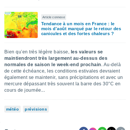
 utiliser
nées
 pour
Article connexe
nner le
Tendance à un mois en France : le
.
mois d'août marqué par le retour des
 de
canicules et des fortes chaleurs ?
isation
 et
ation par
Bien qu'en très légère baisse,
les valeurs se
 de
maintiendront très largement au-dessus des
l,
normales de saison le week-end prochain
. Au-delà
s et
de cette échéance, les conditions estivales devraient
lisés,
également se maintenir, sans précipitations et avec un
de
mercure dépassant très souvent la barre des 30°C en
ance des
cours de journée...
és et du
, études
ce et
météo
prévisions
pement
ces.
os 1199