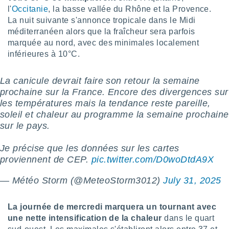
l'
Occitanie
, la basse vallée du Rhône et la Provence.
tre
La nuit suivante s'annonce tropicale dans le Midi
ement,
méditerranéen alors que la fraîcheur sera parfois
enaires
marquée au nord, avec des minimales localement
s des
inférieures à 10°C.
 des
nts
 ou des
La canicule devrait faire son retour la semaine
gies
prochaine sur la France. Encore des divergences sur
es pour
les températures mais la tendance reste pareille,
 accéder
soleil et chaleur au programme la semaine prochaine
r des
sur le pays.
lles
Je précise que les données sur les cartes
ue votre
r ce site
proviennent de CEP.
pic.twitter.com/D0woDtdA9X
 IP et
— Météo Storm (@MeteoStorm3012)
July 31, 2025
ifiants
es.
La journée de mercredi marquera un tournant avec
eurs
une nette intensification de la chaleur
dans le quart
traiter