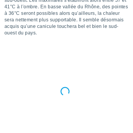
sud-ouest. Les maximales s'établiront alors entre 37 et
nées
41°C à l'ombre. En basse vallée du Rhône, des pointes
lles sur
à 36°C seront possibles alors qu'ailleurs, la chaleur
d'un
sera nettement plus supportable. Il semble désormais
égitime,
vous
acquis qu'une canicule touchera bel et bien le sud-
vous
ouest du pays.
 Pour ce
ous
etirer
ement
 opposer
ement
nées à
ment en
 sur «
res
» ou
e
que de
kies
ite web.
t nos