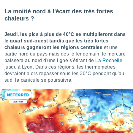
ires
ons le
La moitié nord à l'écart des très fortes
ent des
es
chaleurs ?
 :
et/ou
Jeudi, les pics à plus de 40°C se multiplieront dans
 à des
le quart sud-ouest tandis que les très fortes
ions sur
chaleurs gagneront les régions centrales
et une
eil,
des
partie nord du pays mais dès le lendemain, le mercure
limitées
baissera au nord d'une ligne s'étirant de
La Rochelle
jusqu'à Lyon. Dans ces régions, les thermomètres
nner la
devraient alors repasser sous les 30°C pendant qu'au
, créer
sud, la canicule se poursuivra.
ils pour
ité
lisée,
des
our
nner des
és
lisées,
s profils
enus