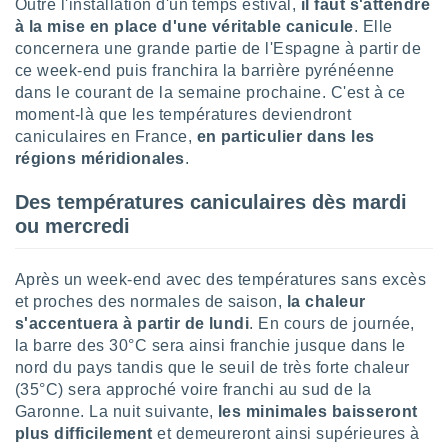
Outre l'installation d'un temps estival,
il faut s'attendre
lisé en
à la mise en place d'une véritable canicule
. Elle
 de
concernera une grande partie de l'Espagne à partir de
. Vous
ce week-end puis franchira la barrière pyrénéenne
rouver
dans le courant de la semaine prochaine. C'est à ce
ations
moment-là que les températures deviendront
re
caniculaires en France,
en particulier dans les
que de
régions méridionales
.
kies
r votre
Des températures caniculaires dès mardi
ement à
ou mercredi
ment en
sur le
Après un week-end avec des températures sans excès
res des
kies
et proches des normales de saison,
la chaleur
le au
s'accentuera à partir de lundi
. En cours de journée,
page de
la barre des 30°C sera ainsi franchie jusque dans le
te web.
nord du pays tandis que le seuil de très forte chaleur
(35°C) sera approché voire franchi au sud de la
MENT,
Garonne. La nuit suivante,
les minimales baisseront
plus difficilement
et demeureront ainsi supérieures à
 les