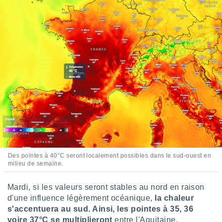
pour
 le
ement
afficher
licité ou
enu
lisé,
e vous
r de la
 non
lisée.
uvez
ation des
et
Des pointes à 40°C seront localement possibles dans le sud-ouest en
à notre
milieu de semaine.
 par le
 cette
Mardi, si les valeurs seront stables au nord en raison
ion en
d'une influence légèrement océanique,
la chaleur
sur le
«
s'accentuera au sud. Ainsi, les pointes à 35, 36
».
voire 37°C se multiplieront
entre l'Aquitaine,