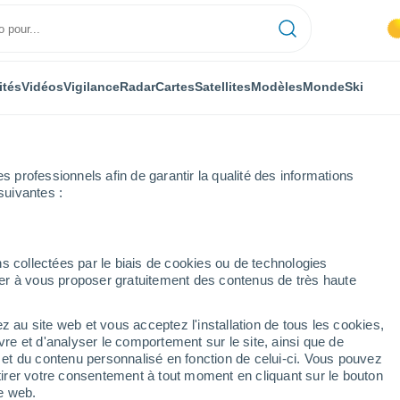
ités
Vidéos
Vigilance
Radar
Cartes
Satellites
Modèles
Monde
Ski
ONOMIE
PLANTES
LOISIRS
professionnels afin de garantir la qualité des informations
suivantes :
s collectées par le biais de cookies ou de technologies
nuer à vous proposer gratuitement des contenus de très haute
ervent des espèces rares après qu'un iceberg se soit détaché glacier, de 
z au site web et vous acceptez l'installation de tous les cookies,
vre et d'analyser le comportement sur le site, ainsi que de
rvent des espèces rares
é et du contenu personnalisé en fonction de celui-ci. Vous pouvez
tirer votre consentement à tout moment en cliquant sur le bouton
 soit détaché glacier, de
te web.