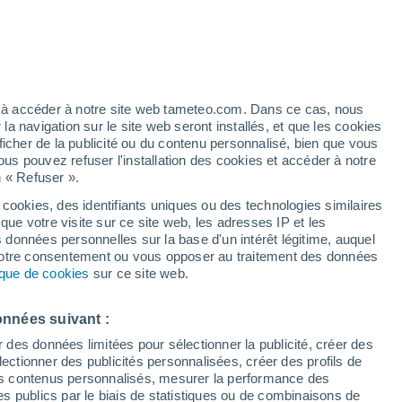
elles sont ces espèces rarissimes observées
te après le détachement d'un iceberg
ez à accéder à notre site web tameteo.com. Dans ce cas, nous
?
 navigation sur le site web seront installés, et que les cookies
ficher de la publicité ou du contenu personnalisé, bien que vous
ous pouvez refuser l'installation des cookies et accéder à notre
n « Refuser ».
 cookies, des identifiants uniques ou des technologies similaires
que votre visite sur ce site web, les adresses IP et les
s données personnelles sur la base d'un intérêt légitime, auquel
 votre consentement ou vous opposer au traitement des données
tique de cookies
sur ce site web.
onnées suivant :
r des données limitées pour sélectionner la publicité, créer des
sélectionner des publicités personnalisées, créer des profils de
 des contenus personnalisés, mesurer la performance des
s publics par le biais de statistiques ou de combinaisons de