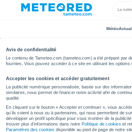
Météo
Actual
TOUTES
ACTUALITÉ
SCIENCE
PRÉVISIONS
ASTR
Avis de confidentialité
Le contenu de Tameteo.com (tameteo.com) a été préparé par des 
fournies. Vous pouvez accéder à ce site en utilisant les options 
Accepter les cookies et accéder gratuitement
La publicité numérique personnalisée, basée sur des information
similaires, nous permet de financer notre activité afin de conti
qualité.
Accueil
Actualités
Actualité
Antarctique : ils obs
En cliquant sur le bouton « Accepter et continuer », vous accéde
qu'ils soient à nous ou à partenaires, qui nous permettent de sui
Antarctique : ils obse
développer un profil spécifique pour vous montrer de la publicit
trouver plus d'informations dans notre
Politique de cookies
et re
après qu'un iceberg se
Paramètres des cookies
disponible au pied de page de notre si