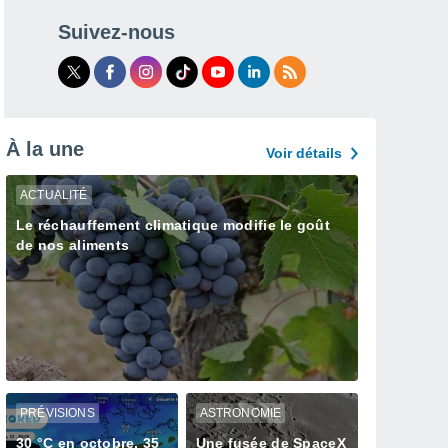
Suivez-nous
À la une
Voir détails
ACTUALITÉ
Le réchauffement climatique modifie le goût
de nos aliments
PRÉVISIONS
ASTRONOMIE
30 °C en octobre, 35
Une fusée de SpaceX