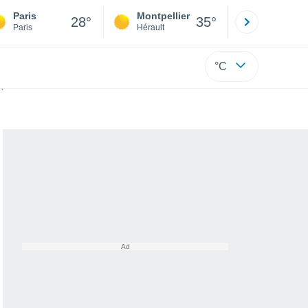
Paris
Montpellier
Besançon
28°
35°
Paris
Hérault
Doubs
°C
quoi s'agit-il ?