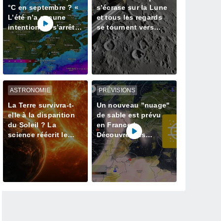
°C en septembre ? «
s’écrase sur la Lune
L’été n’a aucune
et tous les regards
intention de s’arrêter
se tournent vers
» – mais le Rhin en
notre satellite à la
paie le prix
recherche du cratère
ASTRONOMIE
PRÉVISIONS
La Terre survivra-t-
Un nouveau "nuage"
elle à la disparition
de sable est prévu
du Soleil ? La
en France !
science réécrit le
Découvrez les
dernier jour de notre
prévisions météo
planète