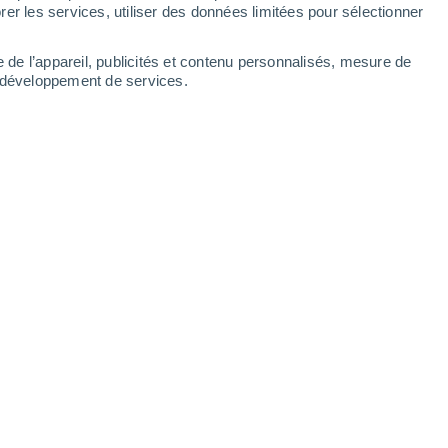
er les services, utiliser des données limitées pour sélectionner
e de l’appareil, publicités et contenu personnalisés, mesure de
t développement de services.
 lion.
 11:30
6 min
ulièrement
riche en découverte pour
t Ocean Institute.
La chance était de leur
ssister à un merveilleux spectacle.
e
un
iceberg de 510 km2
(soit la taille de la
lacier flottant collé à la calotte