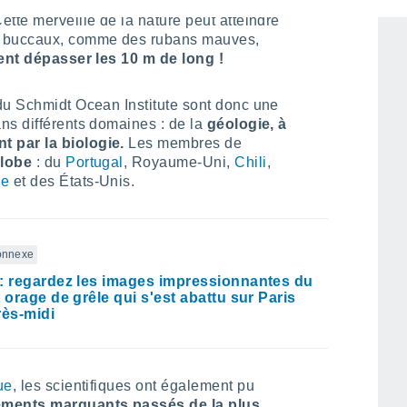
en 1899.
Mais depuis, cette espèce très rare
ette merveille de la nature peut atteindre
s buccaux, comme des rubans mauves,
nt dépasser les 10 m de long !
du Schmidt Ocean Institute sont donc une
ans différents domaines : de la
géologie, à
 par la biologie.
Les membres de
globe
: du
Portugal
, Royaume-Uni,
Chili
,
de
et des États-Unis.
connexe
: regardez les images impressionnantes du
t orage de grêle qui s'est abattu sur Paris
rès-midi
ue
, les scientifiques ont également pu
nements marquants passés de la plus