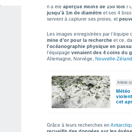
officiellement
pour la première fois 
n'a été
aperçue moins de 150 fois !
C
jusqu’à 1m de diamètre
et ses 4 bra
servent à capturer ses proies, et
peuve
Les images enregistrées par l'équipe 
mine d'or pour la recherche
et ce, d
l'océanographie physique en passant
l'équipage
venaient des 4 coins du 
Allemagne, Norvège,
Nouvelle-Zélan
Article 
Météo 
violen
cet ap
Grâce à leurs recherches en
Antarctiq
recueillir des données sur les évé