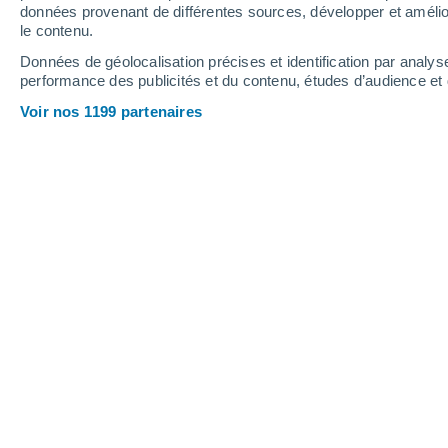
données provenant de différentes sources, développer et amélior
le contenu.
Données de géolocalisation précises et identification par analys
performance des publicités et du contenu, études d’audience e
Voir nos 1199 partenaires
Image d'illustration. Il s'agit ici d'une méduse à crinière de
Hinatea Chatal
05/05/2025
Le début de l'année 2025 a été partic
l'équipe de scientifiques du Schmid
côté en janvier dernier, car ils ont pu
a
Pendant leur expédition en
Antarctiqu
ville de
Chicago
!)
s'est détaché d'un g