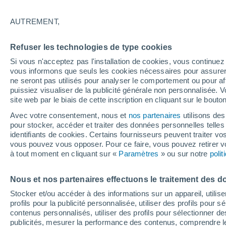
quoi s'agit-il ?
AUTREMENT,
Il y a de la vie dans les glaciers. Qu
Refuser les technologies de type cookies
par l'équipe du Schmidt Ocean Institu
Si vous n'acceptez pas l'installation de cookies, vous continu
durant leur expédition en Antarctique 
vous informons que seuls les cookies nécessaires pour assurer la
ne seront pas utilisés pour analyser le comportement ou pour af
puissiez visualiser de la publicité générale non personnalisée. V
site web par le biais de cette inscription en cliquant sur le bouto
Avec votre consentement, nous et
nos partenaires
utilisons des
pour stocker, accéder et traiter des données personnelles telles 
identifiants de cookies. Certains fournisseurs peuvent traiter vo
vous pouvez vous opposer. Pour ce faire, vous pouvez retirer
à tout moment en cliquant sur «
Paramètres
» ou sur notre
poli
Nous et nos partenaires effectuons le traitement des d
Stocker et/ou accéder à des informations sur un appareil, utilise
profils pour la publicité personnalisée, utiliser des profils pour 
contenus personnalisés, utiliser des profils pour sélectionner
publicités, mesurer la performance des contenus, comprendre le