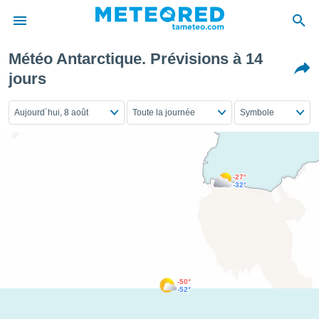
Météo Antarctique. Prévisions à 14
e
jours
ntialité
enu de
Aujourd´hui, 8 août
Toute la journée
Symbole
o.com
o.com) a
aré par
onnels
-27°
arantir
-32°
té des
ions
. Vous
accéder
e en
 les
-50°
s :
-52°
r les