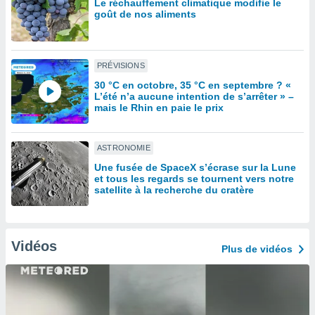
Le réchauffement climatique modifie le
lisé en
goût de nos aliments
 de
. Vous
rouver
PRÉVISIONS
ations
30 °C en octobre, 35 °C en septembre ? «
re
L’été n’a aucune intention de s’arrêter » –
que de
mais le Rhin en paie le prix
kies
r votre
ement à
ASTRONOMIE
ment en
Une fusée de SpaceX s’écrase sur la Lune
sur le
et tous les regards se tournent vers notre
satellite à la recherche du cratère
res des
kies
le au
page de
Vidéos
Plus de vidéos
te web.
MENT,
 les