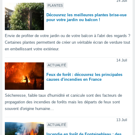
14 Juil
nées
PLANTES
lles sur
d'un
Découvrez les meilleures plantes brise-vue
pour votre jardin ou balcon !
égitime,
vous
vous
Envie de profiter de votre jardin ou de votre balcon à l'abri des regards ?
 Pour ce
Certaines plantes permettent de créer un véritable écran de verdure tout
ous
en embellissant votre extérieur.
etirer
14 Juil
ement
ACTUALITÉ
 opposer
ement
Feux de forêt : découvrez les principales
nées à
causes d'incendies en France
ment en
 sur «
res
» ou
Sécheresse, faible taux d'humidité et canicule sont des facteurs de
e
propagation des incendies de forêts mais les départs de feux sont
que de
souvent d'origine humaine…
kies
ite web.
13 Juil
ACTUALITÉ
t nos
Incendie en forêt de Fontainebleau : des