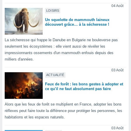
n «
04 Août
 et
LOISIRS
r »,
cédez au
Un squelette de mammouth laineux
 et vous
découvert grâce… à la sécheresse !
z
ation de
La sécheresse qui frappe le Danube en Bulgarie ne bouleverse pas
qu'ils
seulement les écosystèmes : elle vient aussi de révéler les
 nous ou
impressionnants ossements d'un mammouth enfouis depuis des
aires,
milliers d'années.
nt de
03 Août
t
ACTUALITÉ
er le
Feux de forêt : les bons gestes à adopter et
ement
ce qu'il ne faut absolument pas faire
te, ainsi
per un
Alors que les feux de forêt se multiplient en France, adopter les bons
écifique
réflexes peut faire toute la différence pour protéger les personnes, les
us
habitations et les espaces naturels.
de la
 et du
03 Août