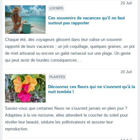
20 Juil
tre
LOISIRS
ement,
Ces souvenirs de vacances qu'il ne faut
surtout pas rapporter
enaires
s des
 des
Chaque été, des voyageurs glissent dans leur valise un souvenir
nts
rapporté de leurs vacances : un joli coquillage, quelques graines, un pot
 ou des
de miel artisanal ou encore un galet ramassé sur une plage. Un geste
gies
qui peut avoir de lourdes conséquences…
es pour
 accéder
20 Juil
r des
PLANTES
lles
Découvrez ces fleurs qui ne s'ouvrent qu'à la
ue votre
nuit tombée !
r ce site
 IP et
Saviez-vous que certaines fleurs ne s'ouvrent jamais en plein jour ?
ifiants
Adaptées à la vie nocturne, elles attendent le coucher du soleil pour
es.
révéler leur beauté, séduire les pollinisateurs et assurer leur
reproduction.
eurs
traiter