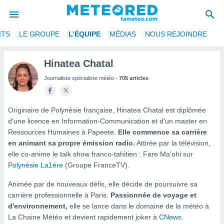
ITS
LE GROUPE
L’ÉQUIPE
MÉDIAS
NOUS REJOINDRE
e
ntialité
Hinatea Chatal
enu de
Journaliste spécialiste météo -
705 articles
o.com
o.com) a
aré par
Originaire de Polynésie française, Hinatea Chatal est diplômée
onnels
d'une licence en Information-Communication et d'un master en
arantir
Ressources Humaines à Papeete.
Elle commence sa carrière
té des
en animant sa propre émission radio.
Attirée par la télévision,
ions
elle co-anime le talk show franco-tahitien : Fare Ma'ohi sur
. Vous
Polynésie La1ère
(Groupe FranceTV).
accéder
e en
Animée par de nouveaux défis, elle décide de poursuivre sa
 les
carrière professionnelle à Paris.
Passionnée de voyage et
s :
d'environnement,
elle se lance dans le domaine de la météo à
La Chaine Météo et devient rapidement joker à
CNews
.
r les