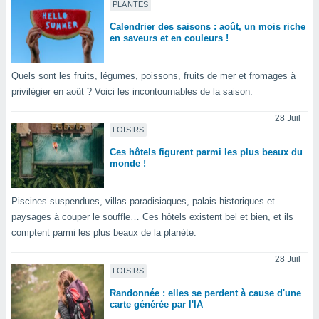
PLANTES
lisé en
 de
Calendrier des saisons : août, un mois riche
. Vous
en saveurs et en couleurs !
rouver
Quels sont les fruits, légumes, poissons, fruits de mer et fromages à
ations
re
privilégier en août ? Voici les incontournables de la saison.
que de
kies
28 Juil
LOISIRS
r votre
ement à
Ces hôtels figurent parmi les plus beaux du
ment en
monde !
sur le
res des
Piscines suspendues, villas paradisiaques, palais historiques et
kies
paysages à couper le souffle… Ces hôtels existent bel et bien, et ils
le au
comptent parmi les plus beaux de la planète.
page de
te web.
28 Juil
LOISIRS
MENT,
Randonnée : elles se perdent à cause d'une
carte générée par l'IA
 les