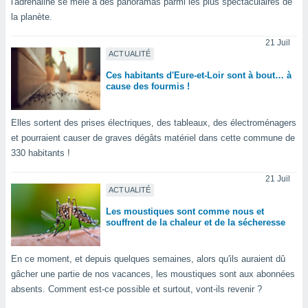
pour
l'adrénaline se mêle à des panoramas parmi les plus spectaculaires de
 le
la planète.
ement
afficher
21 Juil
licité ou
ACTUALITÉ
enu
Ces habitants d'Eure-et-Loir sont à bout… à
lisé,
cause des fourmis !
e vous
r de la
Elles sortent des prises électriques, des tableaux, des électroménagers
et pourraient causer de graves dégâts matériel dans cette commune de
 non
330 habitants !
lisée.
uvez
21 Juil
ACTUALITÉ
ation des
et
Les moustiques sont comme nous et
souffrent de la chaleur et de la sécheresse
à notre
 par le
 cette
En ce moment, et depuis quelques semaines, alors qu'ils auraient dû
ion en
gâcher une partie de nos vacances, les moustiques sont aux abonnées
sur le
«
absents. Comment est-ce possible et surtout, vont-ils revenir ?
».