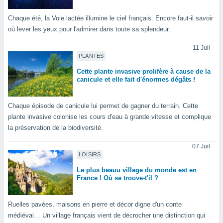
lisés,
des
Chaque été, la Voie lactée illumine le ciel français. Encore faut-il savoir
our
où lever les yeux pour l'admirer dans toute sa splendeur.
nner des
s
11 Juil
lisés,
PLANTES
la
Cette plante invasive prolifère à cause de la
ance des
canicule et elle fait d'énormes dégâts !
s,
la
ance des
Chaque épisode de canicule lui permet de gagner du terrain. Cette
s,
plante invasive colonise les cours d'eau à grande vitesse et complique
dre les
la préservation de la biodiversité.
par le
07 Juil
ques ou
LOISIRS
inaisons
ées
Le plus beauu village du monde est en
France ! Où se trouve-t'il ?
nt de
tes
,
Ruelles pavées, maisons en pierre et décor digne d'un conte
er et
médiéval… Un village français vient de décrocher une distinction qui
r les