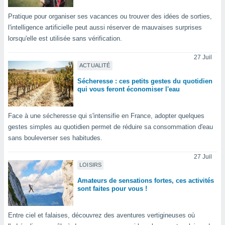
logies
e
Pratique pour organiser ses vacances ou trouver des idées de sorties,
s
l'intelligence artificielle peut aussi réserver de mauvaises surprises
lorsqu'elle est utilisée sans vérification.
tez pas
ation de
27 Juil
, vous
ACTUALITÉ
z à
Sécheresse : ces petits gestes du quotidien
à notre
qui vous feront économiser l'eau
.com.
 cas,
Face à une sécheresse qui s'intensifie en France, adopter quelques
us
gestes simples au quotidien permet de réduire sa consommation d'eau
ns que
sans bouleverser ses habitudes.
s
27 Juil
ires
LOISIRS
urer la
on sur le
Amateurs de sensations fortes, ces activités
 seront
sont faites pour vous !
, et que
ies ne
Entre ciel et falaises, découvrez des aventures vertigineuses où
as