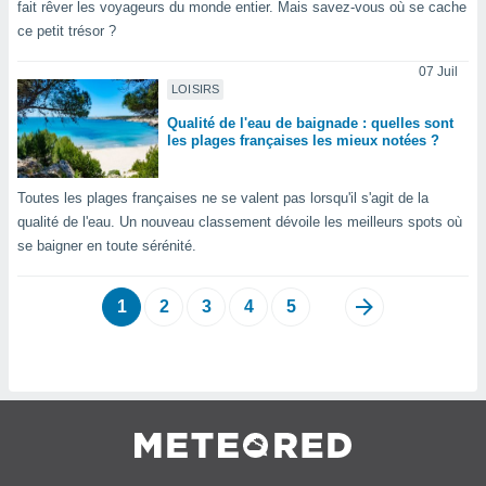
 utiliser
fait rêver les voyageurs du monde entier. Mais savez-vous où se cache
nées
ce petit trésor ?
 pour
nner le
07 Juil
.
LOISIRS
 de
Qualité de l'eau de baignade : quelles sont
les plages françaises les mieux notées ?
isation
 et
ation par
Toutes les plages françaises ne se valent pas lorsqu'il s'agit de la
 de
qualité de l'eau. Un nouveau classement dévoile les meilleurs spots où
l,
se baigner en toute sérénité.
s et
lisés,
1
2
3
4
5
de
ance des
és et du
, études
ce et
pement
ces.
os 1199