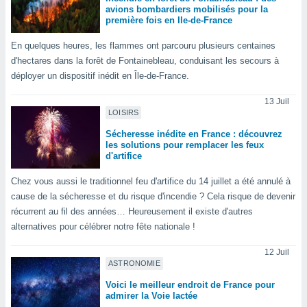
ires
avions bombardiers mobilisés pour la
ons le
première fois en Ile-de-France
ent des
es
En quelques heures, les flammes ont parcouru plusieurs centaines
 :
d'hectares dans la forêt de Fontainebleau, conduisant les secours à
et/ou
déployer un dispositif inédit en Île-de-France.
 à des
ions sur
13 Juil
eil,
LOISIRS
des
Sécheresse inédite en France : découvrez
limitées
les solutions pour remplacer les feux
d'artifice
nner la
, créer
Chez vous aussi le traditionnel feu d'artifice du 14 juillet a été annulé à
ils pour
cause de la sécheresse et du risque d'incendie ? Cela risque de devenir
ité
récurrent au fil des années… Heureusement il existe d'autres
lisée,
alternatives pour célébrer notre fête nationale !
des
our
12 Juil
nner des
ASTRONOMIE
és
lisées,
Voici le meilleur endroit de France pour
s profils
admirer la Voie lactée
enus