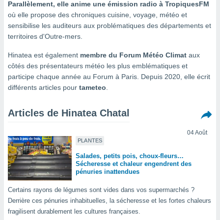
Parallèlement, elle anime une émission radio à TropiquesFM
s et
où elle propose des chroniques cuisine, voyage, météo et
r
sensibilise les auditeurs aux problématiques des départements et
tement
territoires d'Outre-mers.
cité
ue
Hinatea est également
membre du Forum Météo Climat
aux
lisée,
ACCEPTER
côtés des présentateurs météo les plus emblématiques et
ur des
ET
participe chaque année au Forum à Paris. Depuis 2020, elle écrit
ions
CONTINUER
es par le
différents articles pour
tameteo
.
 cookies
PARAMÈTRES
Articles de Hinatea Chatal
gies
es, nous
04 Août
de
PLANTES
 notre
afin de
Salades, petits pois, choux-fleurs…
r à vous
Sécheresse et chaleur engendrent des
r
pénuries inattendues
ment des
 de très
Certains rayons de légumes sont vides dans vos supermarchés ?
alité.
Derrière ces pénuries inhabituelles, la sécheresse et les fortes chaleurs
fragilisent durablement les cultures françaises.
ant sur