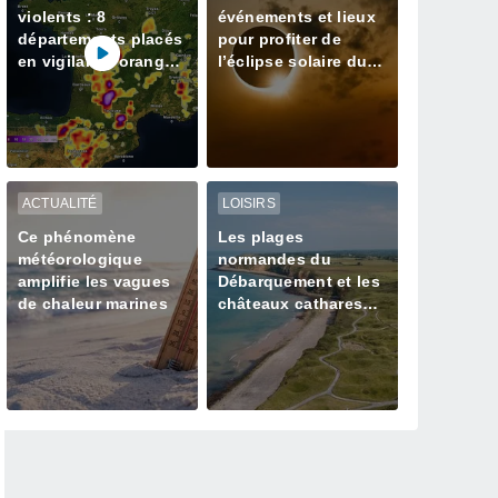
violents : 8
événements et lieux
départements placés
pour profiter de
en vigilance orange
l’éclipse solaire du
pour des orages
12 août
violents à partir de
17 heures
ACTUALITÉ
LOISIRS
Ce phénomène
Les plages
météorologique
normandes du
amplifie les vagues
Débarquement et les
de chaleur marines
châteaux cathares
rejoignent le
patrimoine mondial
de l'Unesco