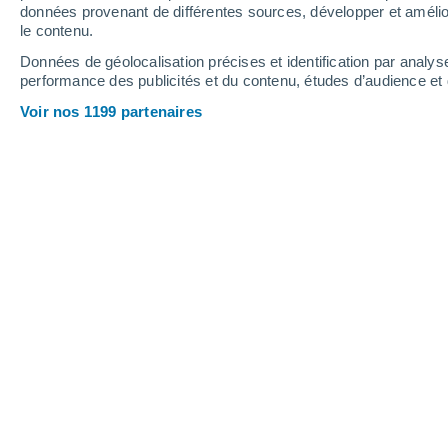
données provenant de différentes sources, développer et amélior
le contenu.
Données de géolocalisation précises et identification par analys
performance des publicités et du contenu, études d’audience e
Voir nos 1199 partenaires
Les roches broyées peuvent capter du CO2 dans les sols 
Mamy Nirina Rolland
Randrianarivelo
En 2024, le compteur mondial du dio
milliards de tonnes par an.
Toutes les
(GES) de l’atmosphère méritent d’être
presque élémentaire :
épandre des ro
agricoles
.