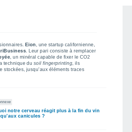
nuire à la production agricole, bien au
isionnaires.
Eion
, une startup californienne,
riBusiness
. Leur pari consiste à remplacer
royée
, un minéral capable de fixer le CO2
la technique du
soil fingerprinting
, ils
ne stockées, jusqu’aux éléments traces
connexe
oi notre cerveau réagit plus à la fin du vin
qu'aux canicules ?