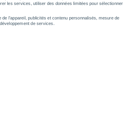
er les services, utiliser des données limitées pour sélectionner
e de l’appareil, publicités et contenu personnalisés, mesure de
t développement de services.
agricoles.
04/05/2025 14:40
6 min
xyde de carbone (CO2) grimpe à
37,4
 pistes pour retirer ce gaz à effet de serre
 examinées. Parmi elles, une idée simple,
ches finement broyées sur les terres