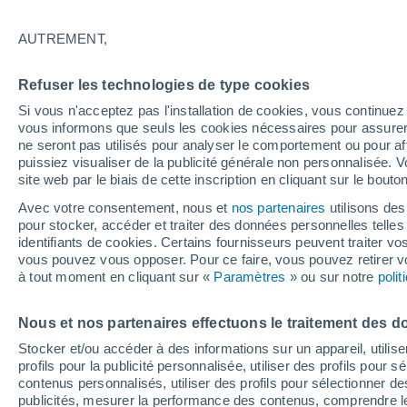
En pleine crise climatique, une techniq
AUTREMENT,
de la scène. Simple, efficace… et pro
transformer l’agriculture et lutter cont
Refuser les technologies de type cookies
Si vous n'acceptez pas l'installation de cookies, vous continu
vous informons que seuls les cookies nécessaires pour assurer la
ne seront pas utilisés pour analyser le comportement ou pour af
puissiez visualiser de la publicité générale non personnalisée. V
site web par le biais de cette inscription en cliquant sur le bouto
Avec votre consentement, nous et
nos partenaires
utilisons des
pour stocker, accéder et traiter des données personnelles telles 
identifiants de cookies. Certains fournisseurs peuvent traiter vo
vous pouvez vous opposer. Pour ce faire, vous pouvez retirer
à tout moment en cliquant sur «
Paramètres
» ou sur notre
poli
Nous et nos partenaires effectuons le traitement des d
Stocker et/ou accéder à des informations sur un appareil, utilise
profils pour la publicité personnalisée, utiliser des profils pour 
contenus personnalisés, utiliser des profils pour sélectionner
publicités, mesurer la performance des contenus, comprendre le