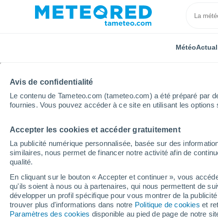
Météo
Actual
TOUTES
ACTUALITÉ
SCIENCE
PRÉVISIONS
ASTR
Avis de confidentialité
Le contenu de Tameteo.com (tameteo.com) a été préparé par des 
fournies. Vous pouvez accéder à ce site en utilisant les options 
Accepter les cookies et accéder gratuitement
La publicité numérique personnalisée, basée sur des information
similaires, nous permet de financer notre activité afin de conti
qualité.
Accueil
Actualités
Science
Comment des roches b
En cliquant sur le bouton « Accepter et continuer », vous accéde
qu'ils soient à nous ou à partenaires, qui nous permettent de sui
Comment des roches b
développer un profil spécifique pour vous montrer de la publicit
trouver plus d'informations dans notre
Politique de cookies
et re
transformer l'agricultur
Paramètres des cookies
disponible au pied de page de notre si