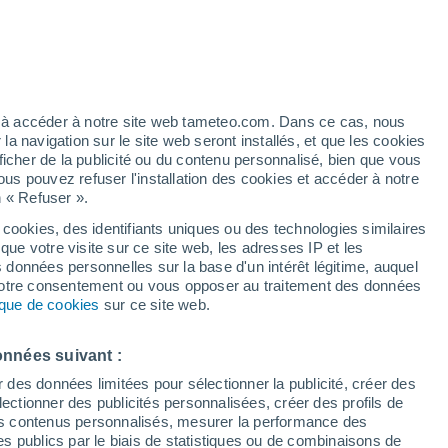
ue naturelle oubliée revient sur le devant
metteuse. Voici comment elle pourrait
re le CO2.
ez à accéder à notre site web tameteo.com. Dans ce cas, nous
 navigation sur le site web seront installés, et que les cookies
ficher de la publicité ou du contenu personnalisé, bien que vous
ous pouvez refuser l'installation des cookies et accéder à notre
n « Refuser ».
 cookies, des identifiants uniques ou des technologies similaires
que votre visite sur ce site web, les adresses IP et les
s données personnelles sur la base d'un intérêt légitime, auquel
 votre consentement ou vous opposer au traitement des données
tique de cookies
sur ce site web.
onnées suivant :
r des données limitées pour sélectionner la publicité, créer des
sélectionner des publicités personnalisées, créer des profils de
 des contenus personnalisés, mesurer la performance des
s publics par le biais de statistiques ou de combinaisons de