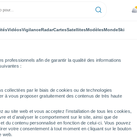
ités
Vidéos
Vigilance
Radar
Cartes
Satellites
Modèles
Monde
Ski
ONOMIE
PLANTES
LOISIRS
professionnels afin de garantir la qualité des informations
suivantes :
s collectées par le biais de cookies ou de technologies
nuer à vous proposer gratuitement des contenus de très haute
royées pourraient transformer l'agriculture et le climat ?
z au site web et vous acceptez l'installation de tous les cookies,
vre et d'analyser le comportement sur le site, ainsi que de
royées pourraient
é et du contenu personnalisé en fonction de celui-ci. Vous pouvez
tirer votre consentement à tout moment en cliquant sur le bouton
e et le climat ?
te web.