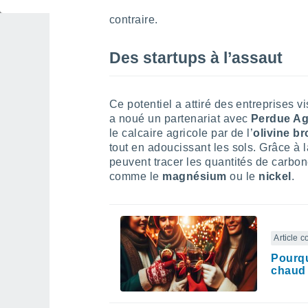
équivalent par an
. Et tout cela sans 
contraire.
Des startups à l’assaut
Ce potentiel a attiré des entreprises v
a noué un partenariat avec
Perdue Ag
le calcaire agricole par de l’
olivine b
tout en adoucissant les sols. Grâce à 
peuvent tracer les quantités de carbo
comme le
magnésium
ou le
nickel
.
Article 
Pourqu
chaud 