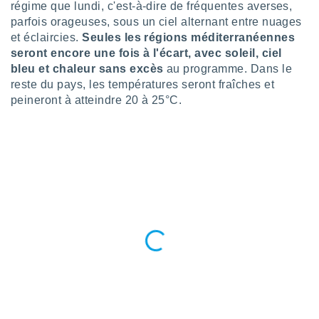
régime que lundi, c'est-à-dire de fréquentes averses,
nées
parfois orageuses, sous un ciel alternant entre nuages
lles sur
d'un
et éclaircies.
Seules les régions méditerranéennes
égitime,
seront encore une fois à l'écart, avec soleil, ciel
vous
bleu et chaleur sans excès
au programme. Dans le
vous
reste du pays, les températures seront fraîches et
 Pour ce
peineront à atteindre 20 à 25°C.
ous
etirer
ement
 opposer
ement
nées à
ment en
 sur «
res
» ou
e
que de
kies
ite web.
t nos