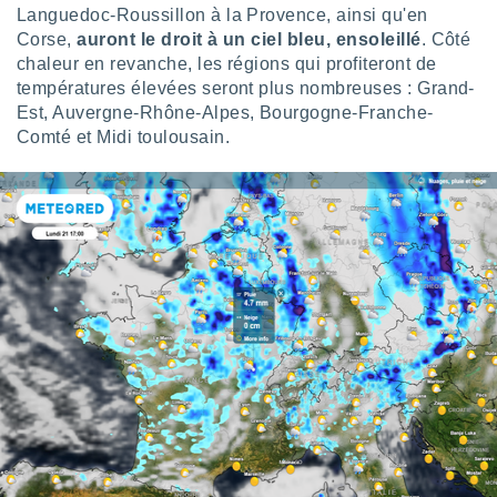
Languedoc-Roussillon à la Provence, ainsi qu'en
lisé en
 de
Corse,
auront le droit à un ciel bleu, ensoleillé
. Côté
. Vous
chaleur en revanche, les régions qui profiteront de
rouver
températures élevées seront plus nombreuses : Grand-
Est, Auvergne-Rhône-Alpes, Bourgogne-Franche-
ations
Comté et Midi toulousain.
re
que de
kies
r votre
ement à
ment en
sur le
res des
kies
le au
page de
te web.
MENT,
 les