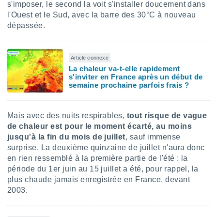
 utiliser
s'imposer, le second la voit s'installer doucement dans
nées
l'Ouest et le Sud, avec la barre des 30°C à nouveau
 pour
dépassée.
nner le
.
 de
Article connexe
isation
La chaleur va-t-elle rapidement
 et
s'inviter en France après un début de
ation par
semaine prochaine parfois frais ?
 de
l,
s et
Mais avec des nuits respirables,
tout risque de vague
de chaleur est pour le moment écarté, au moins
lisés,
jusqu'à la fin du mois de juillet
, sauf immense
de
ance des
surprise. La deuxième quinzaine de juillet n'aura donc
és et du
en rien ressemblé à la première partie de l'été : la
, études
période du 1er juin au 15 juillet a été, pour rappel, la
ce et
plus chaude jamais enregistrée en France, devant
pement
2003.
ces.
os 1199