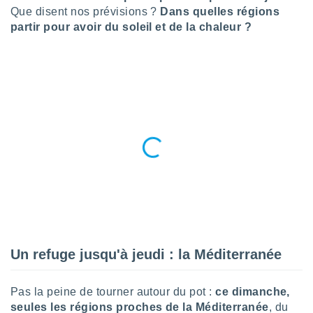
n «
Que disent nos prévisions ?
Dans quelles régions
 et
partir pour avoir du soleil et de la chaleur ?
r »,
cédez au
 et vous
z
ation de
qu'ils
 nous ou
aires,
nt de
t
er le
ement
te, ainsi
per un
Un refuge jusqu'à jeudi : la Méditerranée
écifique
us
de la
Pas la peine de tourner autour du pot :
ce dimanche,
 et du
seules les régions proches de la Méditerranée
, du