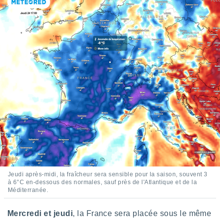
tre
ement,
enaires
s des
 des
nts
 ou des
gies
es pour
 accéder
r des
lles
ue votre
r ce site
 IP et
Jeudi après-midi, la fraîcheur sera sensible pour la saison, souvent 3
ifiants
à 6°C en-dessous des normales, sauf près de l'Atlantique et de la
es.
Méditerranée.
eurs
Mercredi et jeudi
, la France sera placée sous le même
traiter