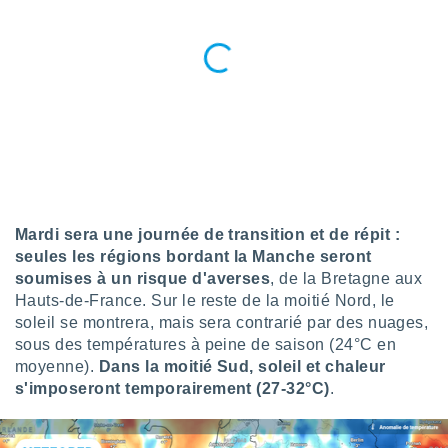
pour
 le
ement
afficher
licité ou
enu
lisé,
e vous
r de la
 non
lisée.
Mardi sera une journée de transition et de répit :
uvez
seules les régions bordant la Manche seront
soumises à un risque d'averses
, de la Bretagne aux
ation des
Hauts-de-France. Sur le reste de la moitié Nord, le
et
soleil se montrera, mais sera contrarié par des nuages,
à notre
sous des températures à peine de saison (24°C en
 par le
 cette
moyenne).
Dans la moitié Sud, soleil et chaleur
ion en
s'imposeront temporairement (27-32°C)
.
sur le
«
».