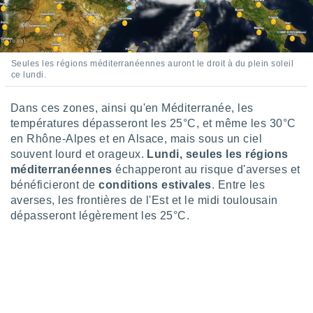
logies
e
s
tez pas
Seules les régions méditerranéennes auront le droit à du plein soleil
ce lundi.
ation de
, vous
z à
Dans ces zones, ainsi qu'en Méditerranée, les
à notre
températures dépasseront les 25°C, et même les 30°C
en Rhône-Alpes et en Alsace, mais sous un ciel
.com.
souvent lourd et orageux.
Lundi, seules les régions
 cas,
us
méditerranéennes
échapperont au risque d'averses et
ns que
bénéficieront de
conditions estivales
. Entre les
s
averses, les frontières de l'Est et le midi toulousain
dépasseront légèrement les 25°C.
ires
urer la
on sur le
 seront
, et que
ies ne
as