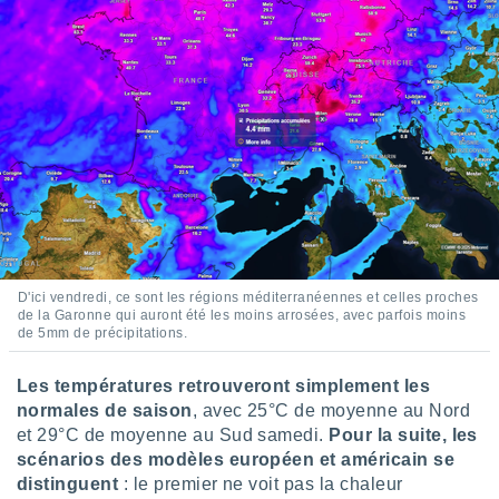
lisés,
des
our
nner des
s
lisés,
la
ance des
s,
la
ance des
s,
dre les
par le
D'ici vendredi, ce sont les régions méditerranéennes et celles proches
de la Garonne qui auront été les moins arrosées, avec parfois moins
de 5mm de précipitations.
ques ou
inaisons
ées
Les températures retrouveront simplement les
nt de
normales de saison
, avec 25°C de moyenne au Nord
tes
et 29°C de moyenne au Sud samedi.
Pour la suite, les
,
scénarios des modèles européen et américain se
er et
distinguent
: le premier ne voit pas la chaleur
r les