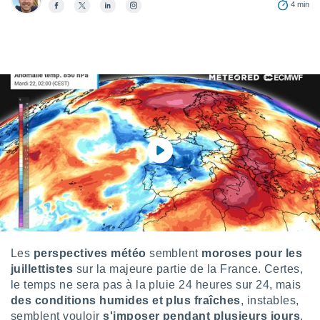
4 min
s et
r
tement
cité
ue
lisée,
ACCEPTER
ur des
ET
ions
CONTINUER
es par le
 cookies
PARAMÈTRES
gies
es, nous
de
 notre
afin de
r à vous
r
Les
perspectives météo
semblent
moroses pour les
ment des
juillettistes
sur la majeure partie de la France. Certes,
 de très
le temps ne sera pas à la pluie 24 heures sur 24, mais
alité.
des conditions humides et plus fraîches
, instables,
ant sur
semblent vouloir
s'imposer pendant plusieurs jours
.