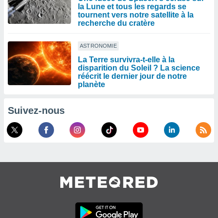
la Lune et tous les regards se
tournent vers notre satellite à la
recherche du cratère
ASTRONOMIE
La Terre survivra-t-elle à la
disparition du Soleil ? La science
réécrit le dernier jour de notre
planète
Suivez-nous