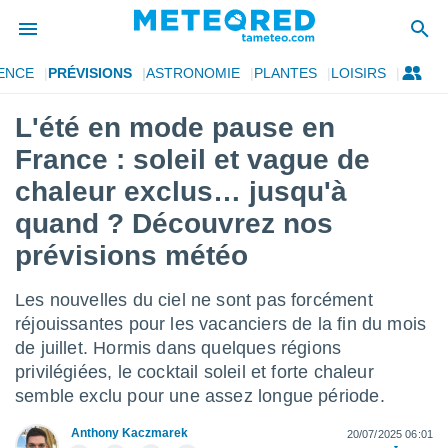
ENCE
PRÉVISIONS
ASTRONOMIE
PLANTES
LOISIRS
e
ntialité
L'été en mode pause en
enu de
France : soleil et vague de
o.com
o.com) a
chaleur exclus… jusqu'à
aré par
quand ? Découvrez nos
onnels
prévisions météo
arantir
té des
ions
Les nouvelles du ciel ne sont pas forcément
. Vous
réjouissantes pour les vacanciers de la fin du mois
accéder
de juillet. Hormis dans quelques régions
e en
 les
privilégiées, le cocktail soleil et forte chaleur
semble exclu pour une assez longue période.
s :
Anthony Kaczmarek
20/07/2025 06:01
r les