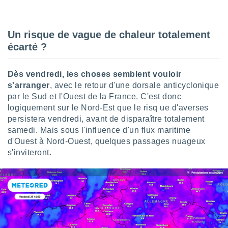
ires
ons le
ent des
es
Un risque de vague de chaleur totalement
 :
écarté ?
et/ou
 à des
ions sur
Dès vendredi, les choses semblent vouloir
eil,
s'arranger
, avec le retour d'une dorsale anticyclonique
des
par le Sud et l'Ouest de la France. C'est donc
limitées
logiquement sur le Nord-Est que le risq ue d'averses
persistera vendredi, avant de disparaître totalement
nner la
samedi. Mais sous l'influence d'un flux maritime
, créer
ils pour
d'Ouest à Nord-Ouest, quelques passages nuageux
ité
s'inviteront.
lisée,
des
our
nner des
és
lisées,
s profils
enus