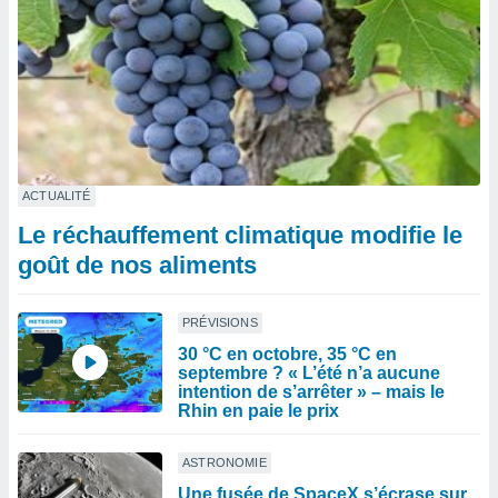
ACTUALITÉ
Le réchauffement climatique modifie le
goût de nos aliments
PRÉVISIONS
30 °C en octobre, 35 °C en
septembre ? « L’été n’a aucune
intention de s’arrêter » – mais le
Rhin en paie le prix
ASTRONOMIE
Une fusée de SpaceX s’écrase sur