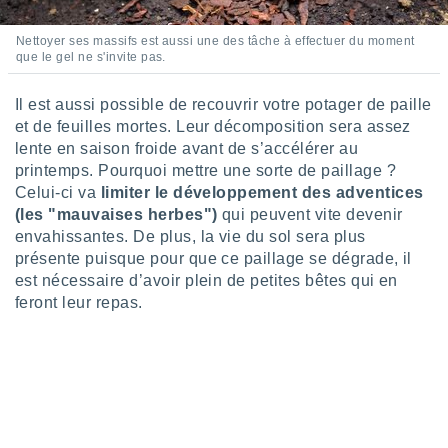
tre
ement,
Nettoyer ses massifs est aussi une des tâche à effectuer du moment
que le gel ne s'invite pas.
enaires
s des
Il est aussi possible de recouvrir votre potager de paille
 des
et de feuilles mortes. Leur décomposition sera assez
nts
lente en saison froide avant de s’accélérer au
 ou des
printemps. Pourquoi mettre une sorte de paillage ?
gies
Celui-ci va
limiter le développement des adventices
es pour
 accéder
(les "mauvaises herbes")
qui peuvent vite devenir
r des
envahissantes. De plus, la vie du sol sera plus
présente puisque pour que ce paillage se dégrade, il
lles
est nécessaire d’avoir plein de petites bêtes qui en
ue votre
feront leur repas.
r ce site
 IP et
ifiants
es.
eurs
traiter