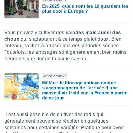
ires
En 2025, quels sont les 10 quartiers les
ons le
plus cool d'Europe ?
ent des
es
 :
et/ou
Vous pouvez y cultiver des
salades mais aussi des
 à des
choux
qui s’adapteront à ce temps plutôt doux. Bien
ions sur
entendu, veillez à arroser lors des périodes sèches.
eil,
Toutefois, les arrosages sont généralement bien moins
des
fréquents que durant la haute saison.
limitées
nner la
, créer
Article connexe
ils pour
Météo : le blocage anticyclonique
ité
s’accompagnera de l’arrivée d’une
masse d’air froid sur la France à partir
lisée,
de ce jour
des
our
nner des
Il est aussi possible de cultiver des radis qui
és
généralement peuvent se récolter en quelques
lisées,
s profils
semaines pour certaines variétés. Pratique pour avoir
enus