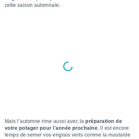
logies
cette saison automnale.
e
s
tez pas
ation de
, vous
z à
à notre
.com.
 cas,
us
ns que
s
ires
urer la
on sur le
 seront
Mais l’automne rime aussi avec la
préparation de
, et que
votre potager pour l’année prochaine
. Il est encore
ies ne
as
temps de semer vos engrais verts comme la moutarde