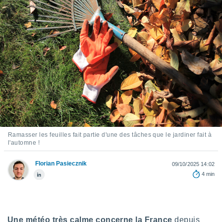
s et
r
tement
cité
ue
lisée,
ACCEPTER
ur des
ET
ions
CONTINUER
es par le
 cookies
PARAMÈTRES
gies
es, nous
de
Ramasser les feuilles fait partie d'une des tâches que le jardiner fait à
l'automne !
 notre
afin de
r à vous
Florian Pasiecznik
09/10/2025 14:02
r
4 min
ment des
 de très
alité.
ant sur
Une météo très calme concerne la France
depuis