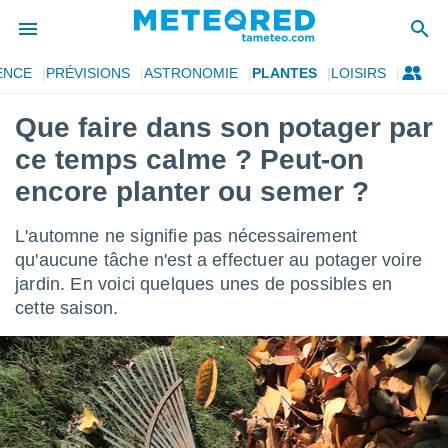
ENCE
PRÉVISIONS
ASTRONOMIE
PLANTES
LOISIRS
e
ntialité
Que faire dans son potager par
enu de
ce temps calme ? Peut-on
o.com
o.com) a
encore planter ou semer ?
aré par
L'automne ne signifie pas nécessairement
onnels
arantir
qu'aucune tâche n'est a effectuer au potager voire
té des
jardin. En voici quelques unes de possibles en
ions
cette saison.
. Vous
accéder
e en
 les
s :
r les