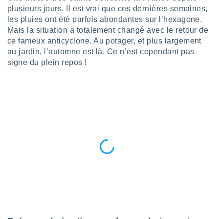
n «
plusieurs jours. Il est vrai que ces dernières semaines,
 et
les pluies ont été parfois abondantes sur l’hexagone.
r »,
Mais la situation a totalement changé avec le retour de
cédez au
 et vous
ce fameux anticyclone. Au potager, et plus largement
z
au jardin, l’automne est là. Ce n’est cependant pas
ation de
signe du plein repos !
qu'ils
 nous ou
aires,
nt de
t
er le
ement
te, ainsi
per un
écifique
us
de la
 et du