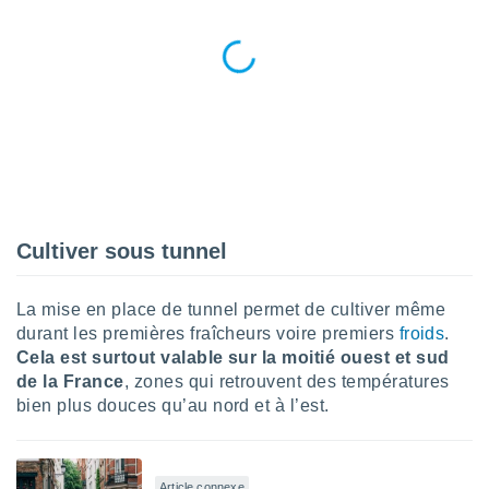
nées
lles sur
d'un
égitime,
vous
vous
 Pour ce
ous
etirer
ement
 opposer
Cultiver sous tunnel
ement
nées à
ment en
La mise en place de tunnel permet de cultiver même
 sur «
durant les premières fraîcheurs voire premiers
froids
.
res
» ou
Cela est surtout valable sur la moitié ouest et sud
e
de la France
, zones qui retrouvent des températures
que de
bien plus douces qu’au nord et à l’est.
kies
ite web.
t nos
Article connexe