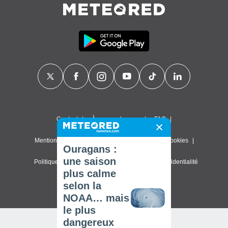
Contact
À propos de nous
FAQ
Mentions légales & Conditions d'utilisation
Cookies
Ouragans :
une saison
Politique de confidentialité
Paramètres de confidentialité
plus calme
© 2026 Meteored. Tous droits réservés
selon la
NOAA… mais
le plus
dangereux