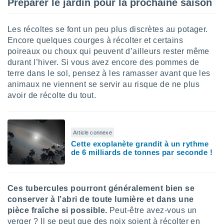
Préparer le jardin pour la prochaine saison
lisé en
 de
. Vous
Les récoltes se font un peu plus discrètes au potager.
rouver
Encore quelques courges à récolter et certains
poireaux ou choux qui peuvent d’ailleurs rester même
ations
durant l’hiver. Si vous avez encore des pommes de
re
terre dans le sol, pensez à les ramasser avant que les
que de
kies
animaux ne viennent se servir au risque de ne plus
r votre
avoir de récolte du tout.
ement à
ment en
sur le
Article connexe
res des
Cette exoplanète grandit à un rythme
kies
de 6 milliards de tonnes par seconde !
le au
page de
te web.
Ces tubercules pourront généralement bien se
MENT,
conserver à l’abri de toute lumière et dans une
pièce fraîche si possible.
Peut-être avez-vous un
 les
verger ? Il se peut que des noix soient à récolter en