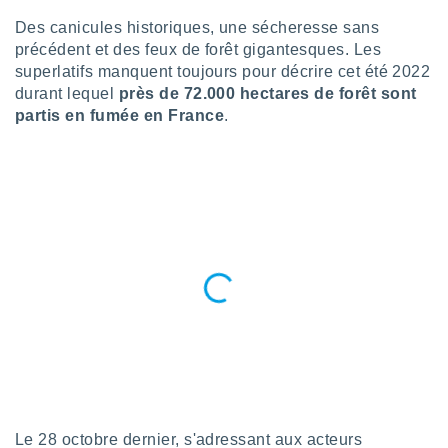
n «
 et
Des canicules historiques, une sécheresse sans
r »,
précédent et des feux de forêt gigantesques. Les
cédez au
superlatifs manquent toujours pour décrire cet été 2022
 et vous
durant lequel
près de 72.000 hectares de forêt sont
z
partis en fumée en France
.
ation de
qu'ils
 nous ou
aires,
nt de
t
er le
ement
te, ainsi
per un
écifique
us
de la
 et du
Le 28 octobre dernier, s'adressant aux acteurs