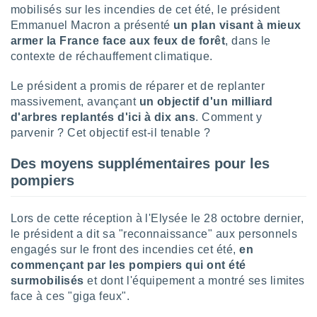
mobilisés sur les incendies de cet été, le président
lisé en
 de
Emmanuel Macron a présenté
un plan visant à mieux
. Vous
armer la France face aux feux de forêt
, dans le
rouver
contexte de réchauffement climatique.
ations
Le président a promis de réparer et de replanter
re
massivement, avançant
un objectif d'un milliard
que de
d'arbres replantés d'ici à dix ans
. Comment y
kies
r votre
parvenir ? Cet objectif est-il tenable ?
ement à
ment en
Des moyens supplémentaires pour les
sur le
pompiers
res des
kies
Lors de cette réception à l'Elysée le 28 octobre dernier,
le au
le président a dit sa "reconnaissance" aux personnels
page de
engagés sur le front des incendies cet été,
en
te web.
commençant par les pompiers qui ont été
MENT,
surmobilisés
et dont l'équipement a montré ses limites
face à ces "giga feux".
 les