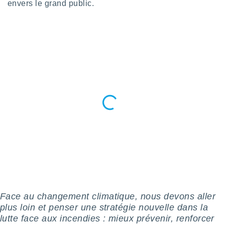
envers le grand public.
tre
ement,
enaires
s des
 des
nts
 ou des
gies
es pour
 accéder
r des
lles
ue votre
r ce site
 IP et
ifiants
es.
Face au changement climatique, nous devons aller
plus loin et penser une stratégie nouvelle dans la
eurs
lutte face aux incendies : mieux prévenir, renforcer
traiter