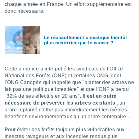
ires
chaque année en France. Un effort supplémentaire est
ons le
donc nécessaire.
ent des
es
 :
et/ou
Le réchauffement climatique bientôt
 à des
plus meurtrier que le cancer ?
ions sur
eil,
des
limitées
Cette annonce a interpellé les syndicats de l'Office
nner la
National des Forêts (ONF) et certaines ONG, dont
, créer
l'ONG Canopée qui rappelle que "planter des arbres ne
ils pour
fait pas une politique forestière" et que l'ONF a perdu
ité
"32% de ses effectifs en 20 ans".
Il est en outre
lisée,
nécessaire de préserver les arbres existants
: un
des
our
arbre replanté n'offre pas immédiatement les mêmes
nner des
bénéfices environnementaux qu'un arbre centenaire...
és
lisées,
Pour éviter des forêts toujours plus vulnérables aux
s profils
insectes ravageurs et aux incendies rendus plus
enus