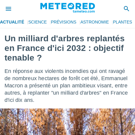
ACTUALITÉ
SCIENCE
PRÉVISIONS
ASTRONOMIE
PLANTES
e
ntialité
Un milliard d'arbres replantés
enu de
en France d'ici 2032 : objectif
o.com
o.com) a
tenable ?
aré par
En réponse aux violents incendies qui ont ravagé
onnels
arantir
de nombreux hectares de forêt cet été, Emmanuel
té des
Macron a présenté un plan ambitieux visant, entre
ions
autres, à replanter "un milliard d'arbres" en France
. Vous
d'ici dix ans.
accéder
e en
 les
s :
r les