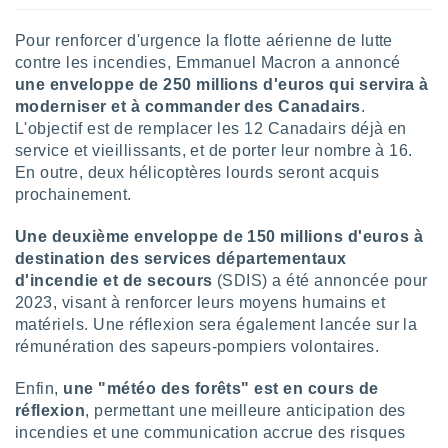
pour
 le
Pour renforcer d'urgence la flotte aérienne de lutte
ement
afficher
contre les incendies, Emmanuel Macron a annoncé
licité ou
une enveloppe de 250 millions d'euros qui servira à
enu
moderniser et à commander des Canadairs
.
lisé,
L'objectif est de remplacer les 12 Canadairs déjà en
e vous
service et vieillissants, et de porter leur nombre à 16.
En outre, deux hélicoptères lourds seront acquis
r de la
prochainement.
 non
lisée.
Une deuxième enveloppe de 150 millions d'euros à
uvez
destination des services départementaux
d'incendie et de secours
(SDIS) a été annoncée pour
ation des
2023, visant à renforcer leurs moyens humains et
et
matériels. Une réflexion sera également lancée sur la
à notre
 par le
rémunération des sapeurs-pompiers volontaires.
 cette
ion en
Enfin,
une "météo des forêts" est en cours de
sur le
réflexion
, permettant une meilleure anticipation des
«
incendies et une communication accrue des risques
».