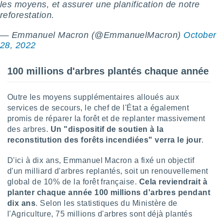
les moyens, et assurer une planification de notre
nées
reforestation.
lles sur
d'un
égitime,
— Emmanuel Macron (@EmmanuelMacron)
October
vous
28, 2022
vous
 Pour ce
100 millions d'arbres plantés chaque année
ous
etirer
Outre les moyens supplémentaires alloués aux
ement
 opposer
services de secours, le chef de l'État a également
ement
promis de réparer la forêt et de replanter massivement
nées à
des arbres.
Un "dispositif de soutien à la
ment en
reconstitution des forêts incendiées" verra le jour
.
 sur «
res
» ou
D'ici à dix ans, Emmanuel Macron a fixé un objectif
e
d'un milliard d'arbres replantés, soit un renouvellement
que de
kies
global de 10% de la forêt française.
Cela reviendrait à
ite web.
planter chaque année 100 millions d'arbres pendant
dix ans
. Selon les statistiques du Ministère de
t nos
l'Agriculture, 75 millions d'arbres sont déjà plantés