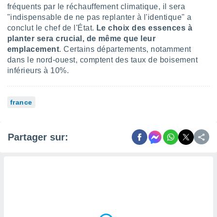
fréquents par le réchauffement climatique, il sera
lisés,
"indispensable de ne pas replanter à l'identique" a
des
our
conclut le chef de l'État.
Le choix des essences à
nner des
planter sera crucial, de même que leur
s
emplacement
. Certains départements, notamment
lisés,
dans le nord-ouest, comptent des taux de boisement
la
inférieurs à 10%.
ance des
s,
la
ance des
france
s,
dre les
par le
Partager sur:
ques ou
inaisons
ées
nt de
tes
,
er et
r les