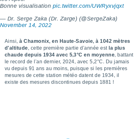
logies
Bonne visualisation
pic.twitter.com/UWRyxvjqxt
e
s
— Dr. Serge Zaka (Dr. Zarge) (@SergeZaka)
November 14, 2022
tez pas
ation de
, vous
Ainsi,
à Chamonix, en Haute-Savoie, à 1042 mètres
z à
d'altitude
, cette première partie d'année est
la plus
à notre
chaude depuis 1934 avec 5,3°C en moyenne
, battant
le record de l'an dernier, 2024, avec 5,2°C. Du jamais
.com.
vu depuis 91 ans au moins, puisque si les premières
 cas,
us
mesures de cette station météo datent de 1934, il
ns que
existe des mesures discontinues depuis 1881 !
s
ires
urer la
on sur le
 seront
, et que
ies ne
as