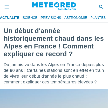
ACTUALITÉ
SCIENCE
PRÉVISIONS
ASTRONOMIE
PLANTES
e
ntialité
Un début d'année
enu de
historiquement chaud dans les
o.com
o.com) a
Alpes en France ! Comment
aré par
expliquer ce record ?
onnels
arantir
Du jamais vu dans les Alpes en France depuis plus
té des
de 90 ans ! Certaines stations sont en effet en train
ions
. Vous
de vivre leur début d'année le plus chaud :
accéder
comment expliquer ces températures élevées ?
e en
 les
s :
r les