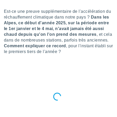
n «
 et
Est-ce une preuve supplémentaire de l'accélération du
r »,
cédez au
réchauffement climatique dans notre pays ?
Dans les
 et vous
Alpes, ce début d'année 2025, sur la période entre
z
le 1er janvier et le 4 mai, n'avait jamais été aussi
ation de
chaud depuis qu'on l'on prend des mesures
, et cela
dans de nombreuses stations, parfois très anciennes.
qu'ils
Comment expliquer ce record
, pour l'instant établi sur
 nous ou
aires,
le premiers tiers de l'année ?
nt de
t
er le
ement
te, ainsi
per un
écifique
us
de la
 et du