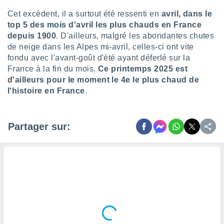
lisés,
Cet excédent, il a surtout été ressenti en
avril, dans le
des
top 5 des mois d'avril les plus chauds en France
our
depuis 1900
. D'ailleurs, malgré les abondantes chutes
nner des
de neige dans les Alpes mi-avril, celles-ci ont vite
s
lisés,
fondu avec l'avant-goût d'été ayant déferlé sur la
la
France à la fin du mois.
Ce printemps 2025 est
ance des
d'ailleurs pour le moment le 4e le plus chaud de
s,
l'histoire en France
.
la
ance des
s,
dre les
Partager sur:
par le
ques ou
inaisons
ées
nt de
tes
,
er et
r les