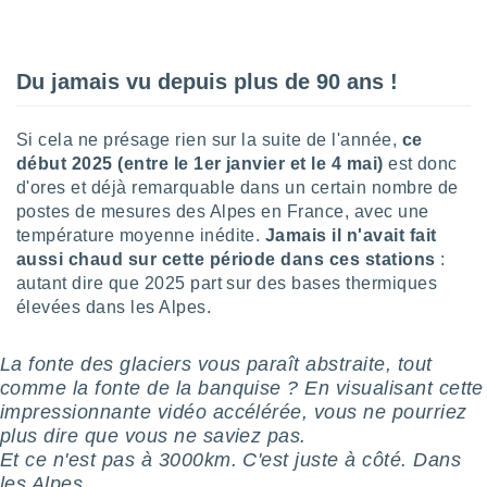
lisé en
 de
. Vous
rouver
Du jamais vu depuis plus de 90 ans !
ations
Si cela ne présage rien sur la suite de l'année,
ce
re
que de
début 2025 (entre le 1er janvier et le 4 mai)
est donc
kies
d'ores et déjà remarquable dans un certain nombre de
r votre
postes de mesures des Alpes en France, avec une
ement à
température moyenne inédite.
Jamais il n'avait fait
ment en
aussi chaud sur cette période dans ces stations
:
sur le
autant dire que 2025 part sur des bases thermiques
res des
élevées dans les Alpes.
kies
le au
La fonte des glaciers vous paraît abstraite, tout
page de
comme la fonte de la banquise ? En visualisant cette
te web.
impressionnante vidéo accélérée, vous ne pourriez
MENT,
plus dire que vous ne saviez pas.
Et ce n'est pas à 3000km. C'est juste à côté. Dans
 les
les Alpes.