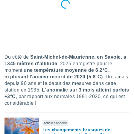
pour
 le
ement
afficher
licité ou
enu
lisé,
e vous
r de la
Du côté de
Saint-Michel-de-Maurienne, en Savoie, à
 non
1345 mètres d'altitude
, 2025 enregistre pour le
lisée.
moment
une température moyenne de 6,2°C,
uvez
explosant l'ancien record de 2020 (5,8°C)
. Du jamais
depuis 90 ans et le début des mesures dans cette
ation des
station en 1935.
L'anomalie sur 3 mois atteint parfois
et
+3°C
, par rapport aux normales 1991-2020, ce qui est
à notre
considérable !
 par le
 cette
ion en
sur le
Article connexe
«
Les changements brusques de
».