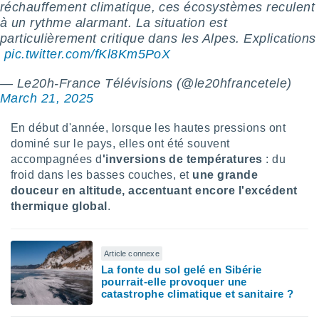
ires
réchauffement climatique, ces écosystèmes reculent
ons le
à un rythme alarmant. La situation est
ent des
particulièrement critique dans les Alpes. Explications
es
️
pic.twitter.com/fKl8Km5PoX
 :
et/ou
— Le20h-France Télévisions (@le20hfrancetele)
 à des
March 21, 2025
ions sur
eil,
En début d'année, lorsque les hautes pressions ont
des
limitées
dominé sur le pays, elles ont été souvent
accompagnées d
'inversions de températures
: du
nner la
froid dans les basses couches, et
une grande
, créer
douceur en altitude, accentuant encore l'excédent
ils pour
thermique global
.
ité
lisée,
des
our
Article connexe
nner des
La fonte du sol gelé en Sibérie
és
pourrait-elle provoquer une
lisées,
catastrophe climatique et sanitaire ?
s profils
enus