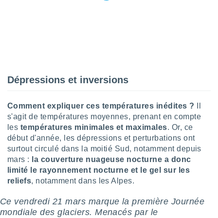
nées
lles sur
d'un
égitime,
vous
vous
 Pour ce
ous
Dépressions et inversions
etirer
ement
Comment expliquer ces températures inédites ?
Il
 opposer
s'agit de températures moyennes, prenant en compte
ement
nées à
les
températures minimales et maximales
. Or, ce
ment en
début d'année, les dépressions et perturbations ont
 sur «
surtout circulé dans la moitié Sud, notamment depuis
res
» ou
mars :
la couverture nuageuse nocturne a donc
e
limité le rayonnement nocturne et le gel sur les
que de
reliefs
, notamment dans les Alpes.
kies
ite web.
Ce vendredi 21 mars marque la première Journée
t nos
mondiale des glaciers. Menacés par le