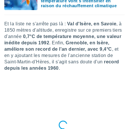
température vont s’intensifier en
raison du réchauffement climatique
tre
ement,
enaires
Et la liste ne s'arrête pas là :
Val d'Isère, en Savoie
, à
s des
1850 mètres d'altitude, enregistre sur ce premiers tiers
 des
d'année
0,7°C de température moyenne, une valeur
nts
inédite depuis 1992
. Enfin,
Grenoble, en Isère,
 ou des
améliore son record de l'an dernier, avec 9,4°C
, et
gies
en y ajoutant les mesures de l'ancienne station de
es pour
 accéder
Saint-Martin-d'Hères, il s'agit sans doute d'un
record
r des
depuis les années 1960
.
lles
ue votre
r ce site
 IP et
ifiants
es.
eurs
traiter