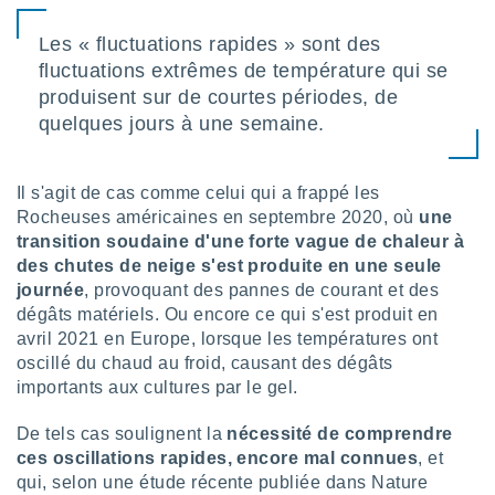
lisé en
 de
Les « fluctuations rapides » sont des
. Vous
fluctuations extrêmes de température qui se
rouver
produisent sur de courtes périodes, de
ations
quelques jours à une semaine.
re
que de
kies
Il s'agit de cas comme celui qui a frappé les
r votre
Rocheuses américaines en septembre 2020, où
une
ement à
transition soudaine d'une forte vague de chaleur à
ment en
des chutes de neige s'est produite en une seule
sur le
journée
, provoquant des pannes de courant et des
res des
dégâts matériels. Ou encore ce qui s'est produit en
kies
avril 2021 en Europe, lorsque les températures ont
le au
oscillé du chaud au froid, causant des dégâts
page de
importants aux cultures par le gel.
te web.
De tels cas soulignent la
nécessité de comprendre
MENT,
ces oscillations rapides, encore mal connues
, et
 les
qui, selon une étude récente publiée dans Nature