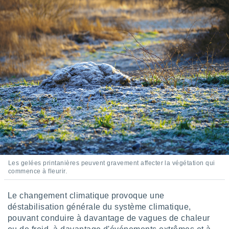
lisés,
des
our
nner des
s
lisés,
la
ance des
s,
la
ance des
s,
dre les
par le
ques ou
Les gelées printanières peuvent gravement affecter la végétation qui
inaisons
commence à fleurir.
ées
nt de
tes
Le changement climatique provoque une
,
déstabilisation générale du système climatique,
er et
pouvant conduire à davantage de vagues de chaleur
r les