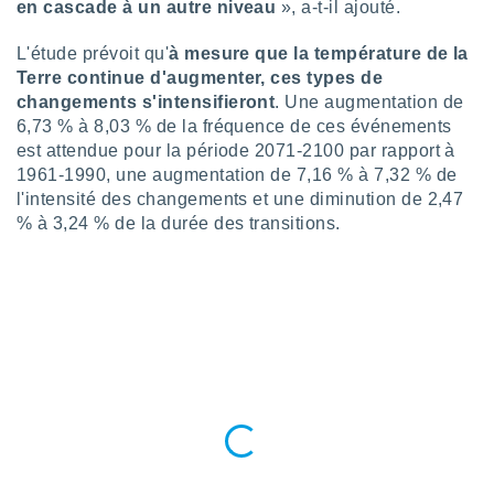
en cascade à un autre niveau
», a-t-il ajouté.
nées
lles sur
L'étude prévoit qu'
à mesure que la température de la
d'un
égitime,
Terre continue d'augmenter, ces types de
vous
changements s'intensifieront
. Une augmentation de
vous
6,73 % à 8,03 % de la fréquence de ces événements
 Pour ce
est attendue pour la période 2071-2100 par rapport à
ous
1961-1990, une augmentation de 7,16 % à 7,32 % de
etirer
l'intensité des changements et une diminution de 2,47
ement
% à 3,24 % de la durée des transitions.
 opposer
ement
nées à
ment en
 sur «
res
» ou
e
que de
kies
ite web.
t nos