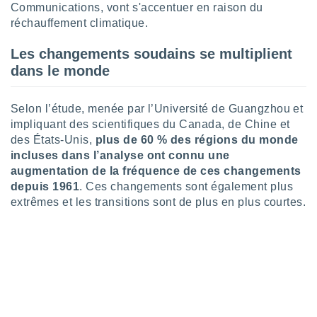
logies
Communications, vont s'accentuer en raison du
e
réchauffement climatique.
s
Les changements soudains se multiplient
tez pas
dans le monde
ation de
, vous
z à
Selon l’étude, menée par l’Université de Guangzhou et
à notre
impliquant des scientifiques du Canada, de Chine et
des États-Unis,
plus de 60 % des régions du monde
.com.
incluses dans l’analyse ont connu une
 cas,
augmentation de la fréquence de ces changements
us
ns que
depuis 1961
. Ces changements sont également plus
s
extrêmes et les transitions sont de plus en plus courtes.
ires
urer la
on sur le
 seront
, et que
ies ne
as