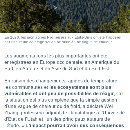
tre
ement,
enaires
s des
 des
En 2020, les montagnes Rocheuses aux États-Unis ont été frappées
nts
par une chute de neige soudaine suite à une vague de chaleur.
 ou des
gies
Les augmentations les plus importantes ont été
es pour
 accéder
enregistrées en Europe occidentale, en Amérique du
r des
Sud, en Afrique et en Asie du Sud et du Sud-Est.
lles
En raison des changements rapides de température,
ue votre
les communautés et
les écosystèmes sont plus
r ce site
vulnérables et ont peu de possibilités de réagir
, car
la situation est plus complexe que la simple gestion
 IP et
ifiants
d'une vague de chaleur ou de froid, a déclaré Wei
es.
Zhang, professeur adjoint de climatologie à l'Université
d'État de l'Utah et l'un des principaux auteurs de
eurs
l'étude. «
L'impact pourrait avoir des conséquences
traiter