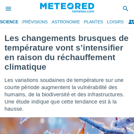
SCIENCE
PRÉVISIONS
ASTRONOMIE
PLANTES
LOISIRS
e
ntialité
Les changements brusques de
enu de
température vont s’intensifier
o.com
o.com) a
en raison du réchauffement
aré par
climatique
onnels
arantir
Les variations soudaines de température sur une
té des
courte période augmentent la vulnérabilité des
ions
. Vous
humains, de la biodiversité et des infrastructures.
accéder
Une étude indique que cette tendance est à la
e en
hausse.
 les
s :
r les