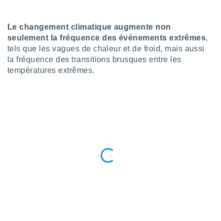
n «
 et
r »,
Le changement climatique augmente non
cédez au
seulement la fréquence des événements extrêmes
,
 et vous
tels que les vagues de chaleur et de froid, mais aussi
z
la fréquence des transitions brusques entre les
ation de
températures extrêmes.
qu'ils
 nous ou
aires,
nt de
t
er le
ement
te, ainsi
per un
écifique
us
de la
 et du