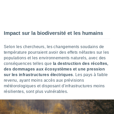
ires
ons le
ent des
es
 :
et/ou
 à des
Impact sur la biodiversité et les humains
ions sur
eil,
des
Selon les chercheurs, les changements soudains de
limitées
température pourraient avoir des effets néfastes sur les
populations et les environnements naturels, avec des
nner la
conséquences telles que
la destruction des récoltes,
, créer
des dommages aux écosystèmes et une pression
ils pour
sur les infrastructures électriques
. Les pays à faible
ité
lisée,
revenu, ayant moins accès aux prévisions
des
météorologiques et disposant d'infrastructures moins
our
résilientes, sont plus vulnérables.
nner des
és
lisées,
s profils
enus