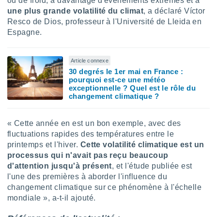
ou de froid, à davantage d'événements extrêmes et à
 utiliser
une plus grande volatilité du climat
, a déclaré Víctor
nées
Resco de Dios, professeur à l'Université de Lleida en
 pour
nner le
Espagne.
.
 de
Article connexe
isation
30 degrés le 1er mai en France :
 et
pourquoi est-ce une météo
ation par
exceptionnelle ? Quel est le rôle du
 de
changement climatique ?
l,
s et
« Cette année en est un bon exemple, avec des
lisés,
fluctuations rapides des températures entre le
de
printemps et l'hiver.
Cette volatilité climatique est un
ance des
processus qui n'avait pas reçu beaucoup
és et du
, études
d'attention jusqu'à présent
, et l'étude publiée est
ce et
l'une des premières à aborder l'influence du
pement
changement climatique sur ce phénomène à l'échelle
ces.
mondiale », a-t-il ajouté.
os 1199