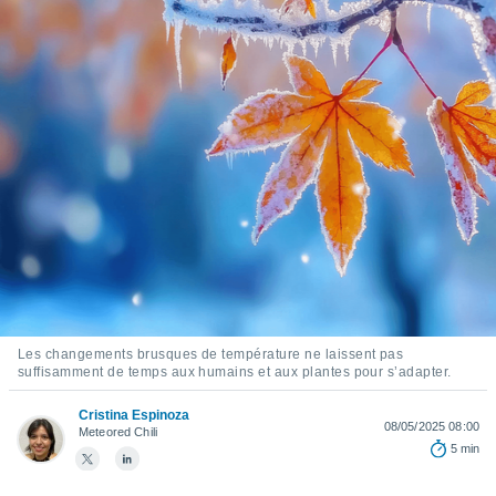
s et
r
tement
cité
ue
lisée,
ACCEPTER
ur des
ET
ions
CONTINUER
es par le
 cookies
PARAMÈTRES
gies
es, nous
de
 notre
afin de
Les changements brusques de température ne laissent pas
r à vous
suffisamment de temps aux humains et aux plantes pour s’adapter.
r
ment des
Cristina Espinoza
 de très
08/05/2025 08:00
Meteored Chili
alité.
5 min
ant sur