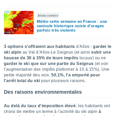
lisé en
 de
. Vous
Article connexe
rouver
Météo cette semaine en France : une
canicule historique suivie d’orages
ations
parfois très violents
re
que de
kies
3 options s'offraient aux habitants
d'Allos :
garder le
r votre
ski alpin
au Val d’Allos-Le Seignus (et ainsi
subir une
ement à
hausse de 30 à 35% de leurs impôts
locaux) ou ne
ment en
sur le
garder le ski que sur une partie du Seignus
(et voir
l'augmentation des impôts plafonner à 10 à 15%). Une
res des
petite majorité des voix,
50,1%, l'a emporté pour
kies
l'arrêt total du ski
pour plusieurs raisons.
le au
page de
Des raisons environnementales
te web.
MENT,
Au delà du taux d'imposition élevé
, les habitants ont
choisi de mettre un terme à l'activité du ski alpin
à
 les