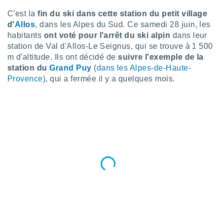
n «
 et
C'est la
fin du ski dans cette station du petit village
r »,
d'
Allos
, dans les Alpes du Sud. Ce samedi 28 juin, les
cédez au
habitants
ont voté pour l'arrêt du ski alpin
dans leur
 et vous
station de Val d'Allos-Le Seignus, qui se trouve à 1 500
z
m d'altitude. Ils ont décidé de
suivre l'exemple de la
ation de
station du
Grand Puy
(
dans les Alpes-de-Haute-
qu'ils
Provence
), qui a fermée il y a quelques mois.
 nous ou
aires,
nt de
t
er le
ement
te, ainsi
per un
écifique
us
de la
 et du