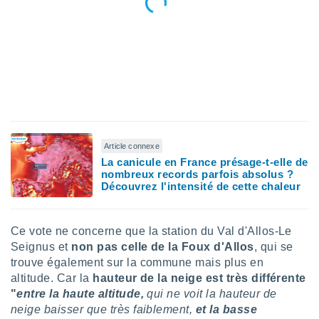
nées
lles sur
d'un
égitime,
vous
vous
 Pour ce
ous
etirer
ement
Article connexe
 opposer
La canicule en France présage-t-elle de
ement
nombreux records parfois absolus ?
nées à
Découvrez l'intensité de cette chaleur
ment en
 sur «
res
» ou
Ce vote ne concerne que la station du Val d'Allos-Le
e
Seignus et
non pas celle de la Foux d'Allos
, qui se
que de
trouve également sur la commune mais plus en
kies
altitude. Car la
hauteur de la neige est très différente
ite web.
"
entre la haute altitude,
qui ne voit la hauteur de
t nos
neige baisser que très faiblement,
et la basse