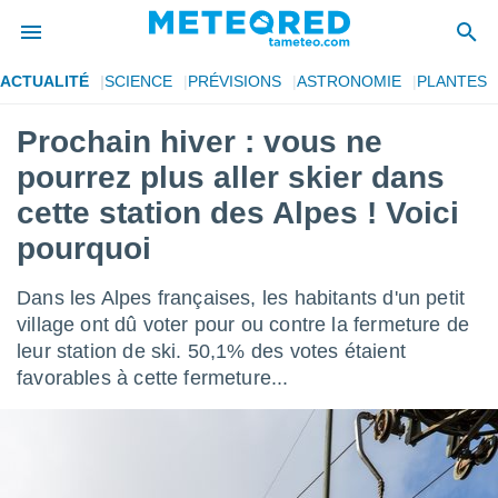
ACTUALITÉ
SCIENCE
PRÉVISIONS
ASTRONOMIE
PLANTES
e
ntialité
Prochain hiver : vous ne
enu de
pourrez plus aller skier dans
o.com
o.com) a
cette station des Alpes ! Voici
aré par
pourquoi
onnels
arantir
Dans les Alpes françaises, les habitants d'un petit
té des
village ont dû voter pour ou contre la fermeture de
ions
. Vous
leur station de ski. 50,1% des votes étaient
accéder
favorables à cette fermeture...
e en
 les
s :
r les