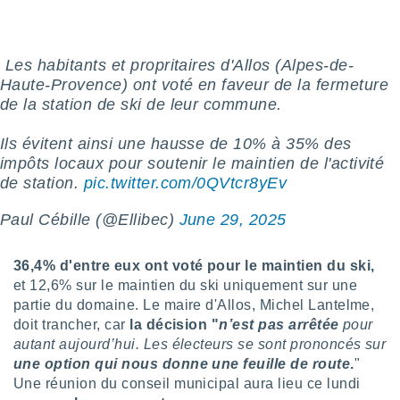
pour
 le
ement
afficher
️ Les habitants et propritaires d'Allos (Alpes-de-
licité ou
Haute-Provence) ont voté en faveur de la fermeture
enu
de la station de ski de leur commune.
lisé,
e vous
Ils évitent ainsi une hausse de 10% à 35% des
r de la
impôts locaux pour soutenir le maintien de l'activité
de station.
pic.twitter.com/0QVtcr8yEv
 non
lisée.
Paul Cébille (@Ellibec)
June 29, 2025
uvez
ation des
36,4% d'entre eux ont voté pour le maintien du ski,
et
et 12,6% sur le maintien du ski uniquement sur une
à notre
partie du domaine. Le maire d'Allos, Michel Lantelme,
 par le
doit trancher, car
la décision "
n’est pas arrêtée
pour
 cette
ion en
autant aujourd’hui. Les électeurs se sont prononcés sur
sur le
une option qui nous donne une feuille de route
.
"
«
Une réunion du conseil municipal aura lieu ce lundi
».