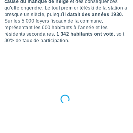
cause du manque de neige
et des conséquences
logies
e
qu'elle engendre. Le tout premier téléski de la station a
s
presque un siècle, puisqu'
il datait des années 1930.
Sur les 5 000 foyers fiscaux de la commune,
tez pas
représentant les 600 habitants à l'année et les
ation de
résidents secondaires,
1 342 habitants ont voté,
soit
, vous
30% de taux de participation.
z à
à notre
.com.
 cas,
us
ns que
s
ires
urer la
on sur le
 seront
, et que
ies ne
as