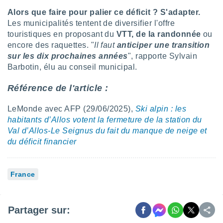
lisés,
Alors que faire pour palier ce déficit ? S'adapter.
des
Les municipalités tentent de diversifier l'offre
our
touristiques en proposant du
VTT, de la randonnée
ou
nner des
encore des raquettes. "
Il faut
anticiper une transition
s
sur les dix prochaines années
", rapporte Sylvain
lisés,
la
Barbotin, élu au conseil municipal.
ance des
s,
Référence de l'article :
la
ance des
LeMonde avec AFP (29/06/2025),
Ski alpin : les
s,
habitants d’Allos votent la fermeture de la station du
dre les
Val d’Allos-Le Seignus du fait du manque de neige et
par le
du déficit financier
ques ou
inaisons
ées
France
nt de
tes
,
er et
Partager sur:
r les