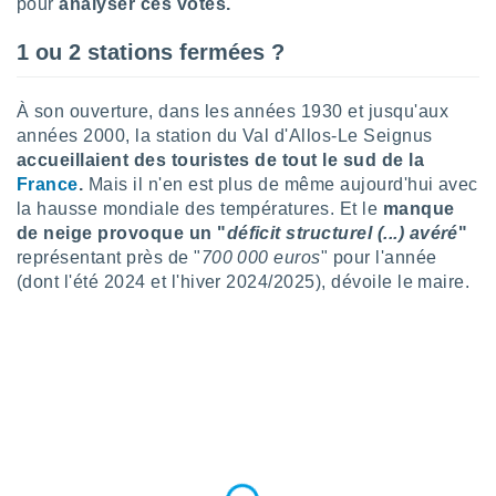
pour
analyser ces votes.
tre
ement,
1 ou 2 stations fermées ?
enaires
s des
À son ouverture, dans les années 1930 et jusqu'aux
 des
années 2000, la station du Val d'Allos-Le Seignus
nts
accueillaient des touristes de tout le sud de la
 ou des
France
.
Mais il n'en est plus de même aujourd'hui avec
gies
la hausse mondiale des températures. Et le
manque
es pour
de neige provoque un "
déficit structurel (...) avéré
"
 accéder
r des
représentant près de "
700 000 euros
" pour l'année
(dont l'été 2024 et l'hiver 2024/2025), dévoile le maire.
lles
ue votre
r ce site
 IP et
ifiants
es.
eurs
traiter