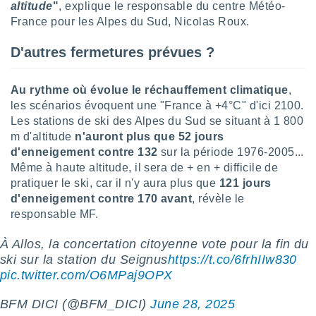
ires
altitude
"
, explique le responsable du centre Météo-
ons le
France pour les Alpes du Sud, Nicolas Roux.
ent des
es
D'autres fermetures prévues ?
 :
et/ou
 à des
Au rythme où évolue le réchauffement climatique
,
ions sur
les scénarios évoquent une "France à +4°C" d'ici 2100.
eil,
Les stations de ski des Alpes du Sud se situant à 1 800
des
m d'altitude
n'auront plus que 52 jours
limitées
d'enneigement contre 132
sur la période 1976-2005...
Même à haute altitude, il sera de + en + difficile de
nner la
, créer
pratiquer le ski, car il n'y aura plus que
121 jours
ils pour
d'enneigement contre 170 avant
, révèle le
ité
responsable MF.
lisée,
des
À Allos, la concertation citoyenne vote pour la fin du
our
ski sur la station du Seignus
https://t.co/6frhIIw830
nner des
pic.twitter.com/O6MPaj9OPX
és
lisées,
s profils
BFM DICI (@BFM_DICI)
June 28, 2025
enus