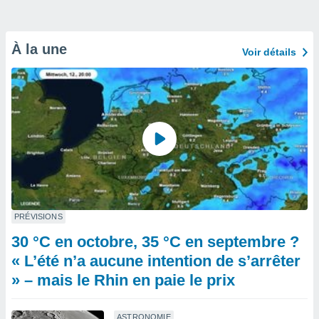
À la une
Voir détails
PRÉVISIONS
30 °C en octobre, 35 °C en septembre ?
« L’été n’a aucune intention de s’arrêter
» – mais le Rhin en paie le prix
ASTRONOMIE