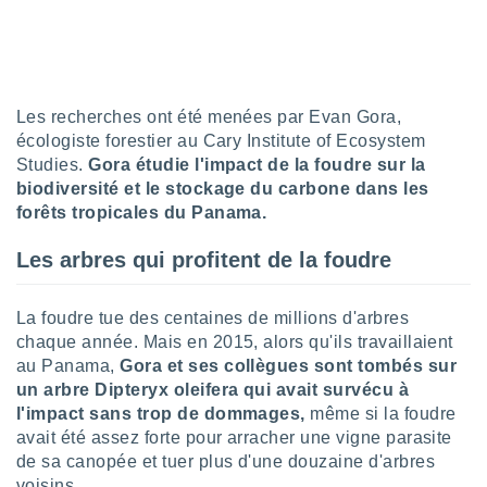
lisé en
 de
. Vous
rouver
Les recherches ont été menées par Evan Gora,
ations
re
écologiste forestier au Cary Institute of Ecosystem
que de
Studies.
Gora étudie l'impact de la foudre sur la
kies
biodiversité et le stockage du carbone dans les
r votre
forêts tropicales du Panama.
ement à
ment en
Les arbres qui profitent de la foudre
sur le
res des
La foudre tue des centaines de millions d'arbres
kies
chaque année. Mais en 2015, alors qu'ils travaillaient
le au
au Panama,
Gora et ses collègues sont tombés sur
page de
te web.
un arbre Dipteryx oleifera qui avait survécu à
l'impact sans trop de dommages,
même si la foudre
MENT,
avait été assez forte pour arracher une vigne parasite
de sa canopée et tuer plus d'une douzaine d'arbres
 les
voisins.