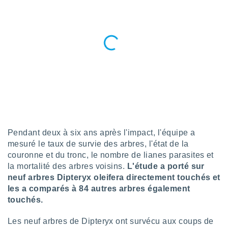
tre
ement,
enaires
s des
 des
nts
 ou des
gies
es pour
 accéder
r des
Pendant deux à six ans après l'impact, l'équipe a
lles
mesuré le taux de survie des arbres, l'état de la
ue votre
couronne et du tronc, le nombre de lianes parasites et
r ce site
la mortalité des arbres voisins.
L'étude a porté sur
 IP et
neuf arbres Dipteryx oleifera directement touchés et
ifiants
les a comparés à 84 autres arbres également
es.
touchés.
eurs
Les neuf arbres de Dipteryx ont survécu aux coups de
traiter