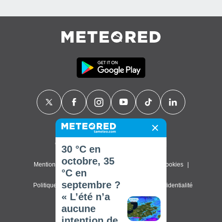
Contact
À propos de nous
FAQ
30 °C en
octobre, 35
Mentions légales & Conditions d'utilisation
Cookies
°C en
septembre ?
Politique de confidentialité
Paramètres de confidentialité
« L’été n’a
© 2026 Meteored. Tous droits réservés
aucune
intention de