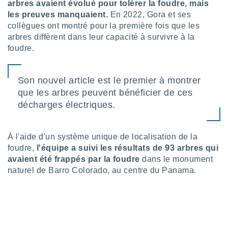
pour
arbres avaient évolué pour tolérer la foudre, mais
 le
les preuves manquaient.
En 2022, Gora et ses
ement
collègues ont montré pour la première fois que les
afficher
arbres diffèrent dans leur capacité à survivre à la
licité ou
foudre.
enu
lisé,
e vous
Son nouvel article est le premier à montrer
r de la
que les arbres peuvent bénéficier de ces
décharges électriques.
 non
lisée.
uvez
À l'aide d'un système unique de localisation de la
ation des
foudre,
l'équipe a suivi les résultats de 93 arbres qui
et
avaient été frappés par la foudre
dans le monument
à notre
naturel de Barro Colorado, au centre du Panama.
 par le
 cette
ion en
sur le
«
».