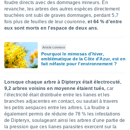
foudre directs avec des dommages mineurs. En
nées
revanche, les arbres des autres espèces directement
lles sur
d'un
touchées ont subi de graves dommages, perdant 5,7
égitime,
fois plus de feuilles de leur couronne,
et 64 % d'entre
vous
eux sont morts en l'espace de deux ans.
vous
 Pour ce
ous
etirer
Article connexe
Pourquoi le mimosas d'hiver,
emblématique de la Côte d'Azur, est en
ement
fait néfaste pour l'environnement ?
 opposer
ement
nées à
ment en
Lorsque chaque arbre à Dipteryx était électrocuté,
 sur «
9,2 arbres voisins en moyenne étaient tués,
car
res
» ou
l'électricité était distribuée entre les lianes et les
e
branches adjacentes en contact, ou sautait à travers
que de
les petits aespaces entre les arbres. La foudre a
kies
ite web.
également permis de réduire de 78 % les infestations
de Dipteryx, soulageant ainsi les arbres d'une partie de
t nos
la pression que ces lianes parasites exercent sur la