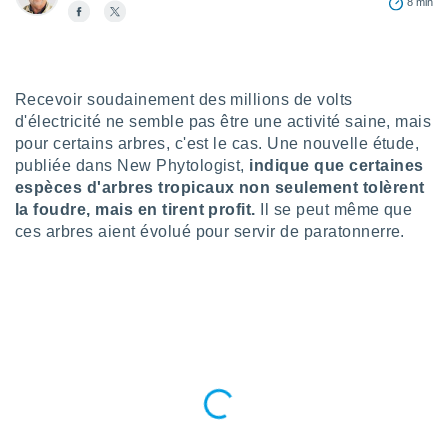
8 min
n «
 et
r »,
cédez au
 et vous
Recevoir soudainement des millions de volts
z
ation de
d'électricité ne semble pas être une activité saine, mais
pour certains arbres, c'est le cas. Une nouvelle étude,
qu'ils
publiée dans New Phytologist,
indique que certaines
 nous ou
espèces d'arbres tropicaux non seulement tolèrent
aires,
la foudre, mais en tirent profit.
Il se peut même que
ces arbres aient évolué pour servir de paratonnerre.
nt de
t
er le
ement
te, ainsi
per un
écifique
us
de la
 et du