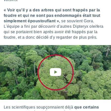
logies
e
« Voir qu'il y a des arbres qui sont frappés par la
s
foudre et qui ne sont pas endommagés était tout
simplement époustouflant »,
se souvient Gora.
tez pas
L'équipe a fini par découvrir d'autres Dipteryx oleifera
ation de
, vous
qui se portaient bien après avoir été frappés par la
z à
foudre, et a donc décidé d'y regarder de plus près.
à notre
.com.
 cas,
us
ns que
s
ires
urer la
on sur le
 seront
, et que
ies ne
as
Les scientifiques soupçonnaient déjà
que certains