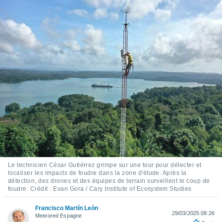
s et
r
tement
cité
ue
lisée,
ACCEPTER
ur des
ET
ions
CONTINUER
es par le
 cookies
PARAMÈTRES
gies
es, nous
de
 notre
afin de
r à vous
Le technicien César Gutiérrez grimpe sur une tour pour détecter et
r
localiser les impacts de foudre dans la zone d'étude. Après la
détection, des drones et des équipes de terrain surveillent le coup de
ment des
foudre. Crédit : Evan Gora / Cary Institute of Ecosystem Studies
 de très
alité.
Francisco Martín León
29/03/2025 08:26
ant sur
Meteored Espagne