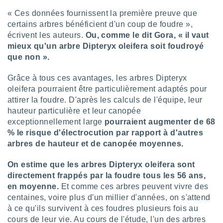
 utiliser
nées
« Ces données fournissent la première preuve que
 pour
certains arbres bénéficient d'un coup de foudre »,
nner le
écrivent les auteurs.
Ou, comme le dit Gora, « il vaut
.
mieux qu'un arbre Dipteryx oleifera soit foudroyé
 de
que non ».
isation
 et
Grâce à tous ces avantages, les arbres Dipteryx
ation par
oleifera pourraient être particulièrement adaptés pour
 de
attirer la foudre. D'après les calculs de l'équipe, leur
l,
hauteur particulière et leur canopée
s et
exceptionnellement large
pourraient augmenter de 68
lisés,
% le risque d'électrocution par rapport à d'autres
de
arbres de hauteur et de canopée moyennes.
ance des
és et du
On estime que les arbres Dipteryx oleifera sont
, études
directement frappés par la foudre tous les 56 ans,
ce et
en moyenne.
Et comme ces arbres peuvent vivre des
pement
centaines, voire plus d'un millier d'années, on s'attend
ces.
à ce qu'ils survivent à ces foudres plusieurs fois au
os 1199
cours de leur vie. Au cours de l'étude, l'un des arbres