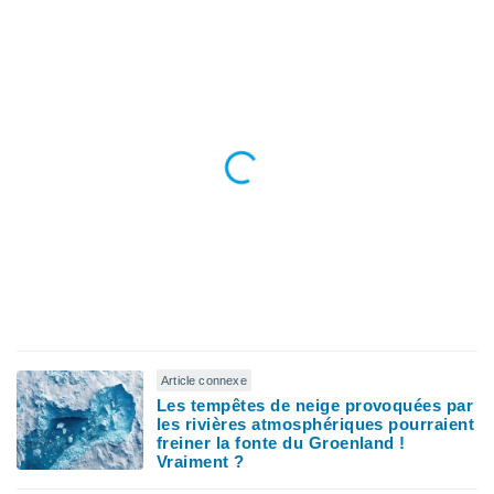
lisés,
des
our
nner des
s
lisés,
la
ance des
s,
la
ance des
s,
dre les
par le
ques ou
inaisons
ées
Article connexe
nt de
Les tempêtes de neige provoquées par
tes
les rivières atmosphériques pourraient
,
freiner la fonte du Groenland !
er et
Vraiment ?
r les