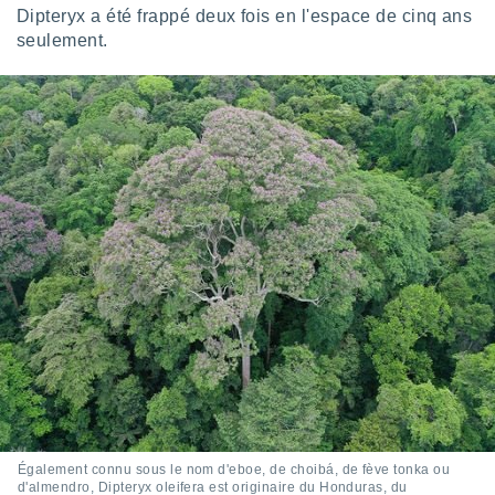
naires
Dipteryx a été frappé deux fois en l'espace de cinq ans
seulement.
Également connu sous le nom d'eboe, de choibá, de fève tonka ou
d'almendro, Dipteryx oleifera est originaire du Honduras, du