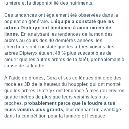
ires
lumière et la disponibilité des nutriments.
ons le
ent des
Ces tendances ont également été observées dans la
es
population générale.
L'équipe a constaté que les
 :
arbres Dipteryx ont tendance à avoir moins de
et/ou
lianes.
En analysant les tendances de la mort des
 à des
arbres au cours des 40 dernières années, les
ions sur
eil,
chercheurs ont constaté que les arbres voisins des
des
arbres Dipteryx étaient 48 % plus susceptibles de
limitées
mourir que les autres arbres de la forêt, probablement à
cause de la foudre.
nner la
, créer
À l'aide de drones, Gora et ses collègues ont créé des
ils pour
modèles 3D de la hauteur du houppier, qui ont montré
ité
lisée,
que les arbres Dipteryx ont tendance à mesurer environ
des
quatre mètres de plus que leurs voisins les plus
our
proches,
probablement parce que la foudre a tué
nner des
leurs voisins plus grands,
leur donnant un avantage
és
dans la compétition pour la lumière et l'espace.
lisées,
s profils
enus