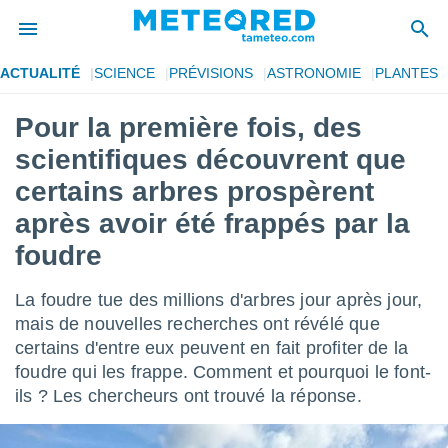
ACTUALITÉ
SCIENCE
PRÉVISIONS
ASTRONOMIE
PLANTES
e
ntialité
Pour la première fois, des
enu de
scientifiques découvrent que
o.com
o.com) a
certains arbres prospèrent
aré par
après avoir été frappés par la
onnels
foudre
arantir
té des
ions
La foudre tue des millions d'arbres jour après jour,
. Vous
mais de nouvelles recherches ont révélé que
accéder
certains d'entre eux peuvent en fait profiter de la
e en
 les
foudre qui les frappe. Comment et pourquoi le font-
ils ? Les chercheurs ont trouvé la réponse.
s :
r les