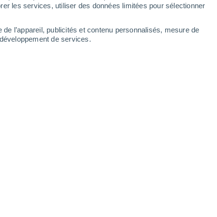
er les services, utiliser des données limitées pour sélectionner
e de l’appareil, publicités et contenu personnalisés, mesure de
t développement de services.
ticulièrement les scientifiques !
 14:00
5 min
e Tatakoto en Polynésie française
, ce n'est
qui résiste mais
un corail thermorésistant
urtant dans cet
atoll situé à plus de 1 000
itions sont totalement
défavorables à la