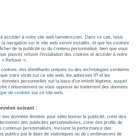
ont en danger et menacés d'extinction à
arine. Mais une petite parcelle de corail
ez à accéder à notre site web tameteo.com. Dans ce cas, nous
 navigation sur le site web seront installés, et que les cookies
ficher de la publicité ou du contenu personnalisé, bien que vous
ous pouvez refuser l'installation des cookies et accéder à notre
n « Refuser ».
 cookies, des identifiants uniques ou des technologies similaires
que votre visite sur ce site web, les adresses IP et les
s données personnelles sur la base d'un intérêt légitime, auquel
 votre consentement ou vous opposer au traitement des données
tique de cookies
sur ce site web.
onnées suivant :
r des données limitées pour sélectionner la publicité, créer des
sélectionner des publicités personnalisées, créer des profils de
 des contenus personnalisés, mesurer la performance des
s publics par le biais de statistiques ou de combinaisons de