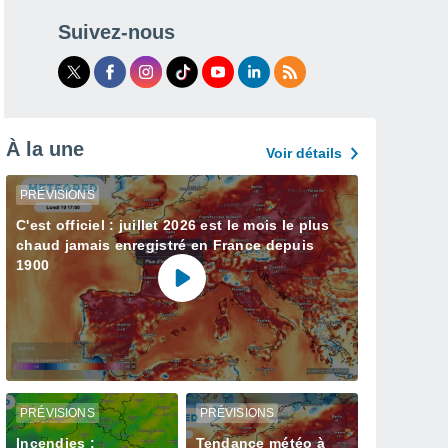
Suivez-nous
À la une
Voir détails
PRÉVISIONS
C'est officiel : juillet 2026 est le mois le plus
chaud jamais enregistré en France depuis
1900
PRÉVISIONS
PRÉVISIONS
Incendies :
Tendance météo à