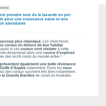
connexe
t prendre soin de la lavande en pot :
ls pour une croissance saine et une
son abondante
aucoup plus classique.
Les chercheurs
s coraux en dehors de leur habitat
savoir si ces
coraux vont résister
à cette
koto deviendrait alors une s
ource d'espèces
rer des récifs morts du monde entier !
présentent également une belle résistance
 Golfe d'Aqaba
notamment. Dans les
eaux
ssi des coraux survivent très bien notamment
 la Grande Barrière
de corail en Australie.