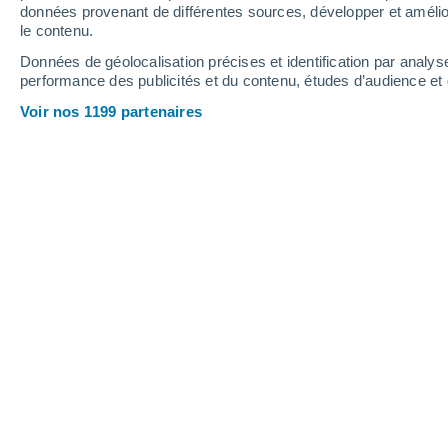
données provenant de différentes sources, développer et amélior
le contenu.
Données de géolocalisation précises et identification par analys
performance des publicités et du contenu, études d’audience e
Voir nos 1199 partenaires
Ces "supercoraux" sont thermorésistants et intéressent par
Hinatea Chatal
10/06/2025
Dans le
Pacifique sud, sur l'atoll d
pas un village d'irréductibles gaulois 
qui fascine
tous les scientifiques ! Po
km de l'île principale
Tahiti, les cond
survie des coraux.