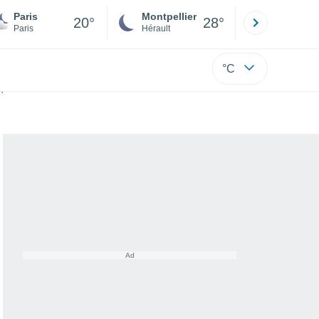
Paris
Montpellier
Besançon
20°
28°
Paris
Hérault
Doubs
°C
s ?