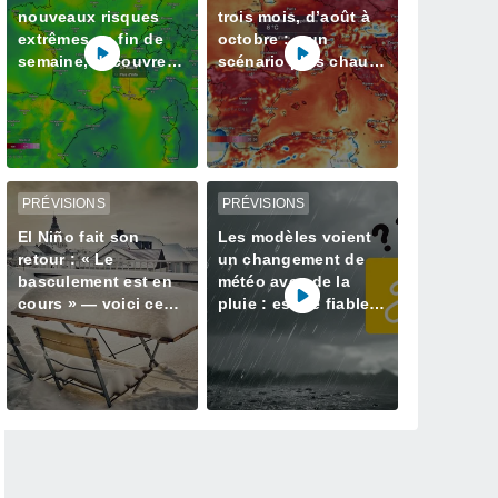
nouveaux risques
trois mois, d’août à
extrêmes en fin de
octobre : « un
semaine, découvrez
scénario plus chaud
les régions touchées
que la normale »
privilégié par Météo-
France
PRÉVISIONS
PRÉVISIONS
El Niño fait son
Les modèles voient
retour : « Le
un changement de
basculement est en
météo avec de la
cours » — voici ce
pluie : est-ce fiable ?
qui nous attend cet
Nos informations
hiver