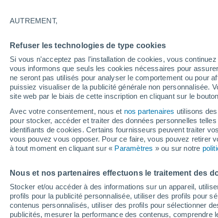
Tous les récifs coralliens du monde s
AUTREMENT,
cause de la hausse de la température m
résiste dans l'océan Pacifique !
Refuser les technologies de type cookies
Si vous n'acceptez pas l'installation de cookies, vous continu
vous informons que seuls les cookies nécessaires pour assurer la
ne seront pas utilisés pour analyser le comportement ou pour af
puissiez visualiser de la publicité générale non personnalisée. V
site web par le biais de cette inscription en cliquant sur le bouto
Avec votre consentement, nous et
nos partenaires
utilisons des
pour stocker, accéder et traiter des données personnelles telles 
identifiants de cookies. Certains fournisseurs peuvent traiter vo
vous pouvez vous opposer. Pour ce faire, vous pouvez retirer
à tout moment en cliquant sur «
Paramètres
» ou sur notre
poli
Nous et nos partenaires effectuons le traitement des d
Stocker et/ou accéder à des informations sur un appareil, utilise
profils pour la publicité personnalisée, utiliser des profils pour 
contenus personnalisés, utiliser des profils pour sélectionner
publicités, mesurer la performance des contenus, comprendre le