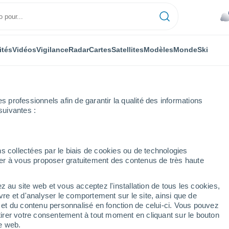
ités
Vidéos
Vigilance
Radar
Cartes
Satellites
Modèles
Monde
Ski
ONOMIE
PLANTES
LOISIRS
professionnels afin de garantir la qualité des informations
suivantes :
s collectées par le biais de cookies ou de technologies
nuer à vous proposer gratuitement des contenus de très haute
vrent des "supercoraux" : de quoi s'agit-il et comment fonctionnent-il
z au site web et vous acceptez l'installation de tous les cookies,
vre et d'analyser le comportement sur le site, ainsi que de
vrent des "supercoraux"
é et du contenu personnalisé en fonction de celui-ci. Vous pouvez
tirer votre consentement à tout moment en cliquant sur le bouton
comment fonctionnent-ils ?
te web.