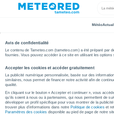
Météo
Actual
TOUTES
ACTUALITÉ
SCIENCE
PRÉVISIONS
ASTR
Avis de confidentialité
Le contenu de Tameteo.com (tameteo.com) a été préparé par des 
fournies. Vous pouvez accéder à ce site en utilisant les options 
Accepter les cookies et accéder gratuitement
La publicité numérique personnalisée, basée sur des information
similaires, nous permet de financer notre activité afin de conti
qualité.
Accueil
Actualités
Actualité
Les chercheurs décou
En cliquant sur le bouton « Accepter et continuer », vous accéde
qu'ils soient à nous ou à partenaires, qui nous permettent de sui
Les chercheurs décou
développer un profil spécifique pour vous montrer de la publicit
trouver plus d'informations dans notre
Politique de cookies
et re
: de quoi s'agit-il et 
Paramètres des cookies
disponible au pied de page de notre si