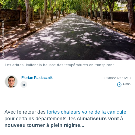
s et
r
tement
cité
ue
lisée,
ACCEPTER
ur des
ET
ions
CONTINUER
es par le
 cookies
PARAMÈTRES
Les arbres limitent la hausse des températures en transpirant .
gies
es, nous
Florian Pasiecznik
02/08/2022 16:10
de
4 min
 notre
afin de
r à vous
r
ment des
Avec le retour des
fortes chaleurs voire de la canicule
 de très
pour certains départements, les
climatiseurs vont à
alité.
nouveau tourner à plein régime
...
ant sur