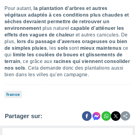
ires
ons le
Pour autant,
la plantation d’arbres et autres
ent des
végétaux adaptés à ces conditions plus chaudes et
es
sèches devraient permettre de retrouver un
 :
environnement
plus naturel
capable d’atténuer les
et/ou
effets des vagues de chaleur
et autres canicules. De
 à des
plus,
lors du passage d’averses orageuses ou bien
ions sur
de simples pluies
, les
sols
sont
mieux maintenus
ce
eil,
des
qui
limite les coulées de boues et glissements de
limitées
terrain
, ce grâce aux
racines qui viennent consolider
nos sols
. Cela demande donc des plantations aussi
nner la
bien dans les villes qu’en campagne.
, créer
ils pour
ité
france
lisée,
des
our
nner des
Partager sur:
és
lisées,
s profils
enus