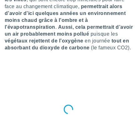
face au changement climatique,
permettrait alors
tre
ement,
d’avoir d’ici quelques années un environnement
moins chaud grâce à l’ombre et à
enaires
l’évapotranspiration
.
Aussi, cela permettrait d’avoir
s des
un air probablement moins pollué
puisque les
 des
végétaux rejettent de l’oxygène
en journée
tout en
nts
absorbant du dioxyde de carbone
(le fameux CO2).
 ou des
gies
es pour
 accéder
r des
lles
ue votre
r ce site
 IP et
ifiants
es.
eurs
traiter