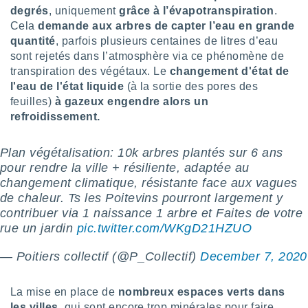
pour
degrés
, uniquement
grâce à l’évapotranspiration
.
 le
Cela
demande aux arbres de capter l’eau en grande
ement
quantité
, parfois plusieurs centaines de litres d’eau
afficher
licité ou
sont rejetés dans l’atmosphère via ce phénomène de
enu
transpiration des végétaux. Le
changement d'état de
lisé,
l'eau de l'état liquide
(à la sortie des pores des
e vous
feuilles)
à gazeux engendre alors un
refroidissement.
r de la
 non
Plan végétalisation: 10k arbres plantés sur 6 ans
lisée.
pour rendre la ville + résiliente, adaptée au
uvez
changement climatique, résistante face aux vagues
de chaleur. Ts les Poitevins pourront largement y
ation des
et
contribuer via 1 naissance 1 arbre et Faites de votre
à notre
rue un jardin
pic.twitter.com/WKgD21HZUO
 par le
 cette
— Poitiers collectif (@P_Collectif)
December 7, 2020
ion en
sur le
«
La mise en place de
nombreux espaces verts dans
».
les villes
, qui sont encore trop minérales pour faire