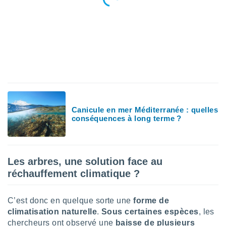
logies
e
s
tez pas
ation de
, vous
z à
à notre
.com.
Canicule en mer Méditerranée : quelles
 cas,
conséquences à long terme ?
us
ns que
s
Les arbres, une solution face au
ires
urer la
réchauffement climatique ?
on sur le
 seront
, et que
C’est donc en quelque sorte une
forme de
ies ne
climatisation naturelle
.
Sous certaines espèces
, les
as
chercheurs ont observé une
baisse de plusieurs