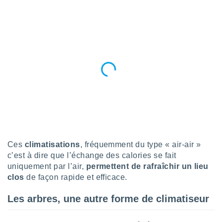
n «
 et
r »,
cédez au
 et vous
z
ation de
qu'ils
 nous ou
aires,
nt de
t
er le
Ces
climatisations
, fréquemment du type « air-air »
ement
te, ainsi
c’est à dire que l’échange des calories se fait
uniquement par l’air,
permettent de rafraîchir un lieu
per un
clos
de façon rapide et efficace.
écifique
us
Les arbres, une autre forme de climatiseur
de la
 et du