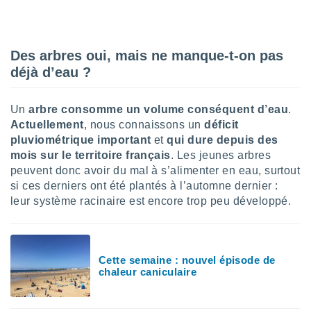
nées
lles sur
d'un
égitime,
Des arbres oui, mais ne manque-t-on pas
vous
déjà d’eau ?
vous
 Pour ce
ous
Un
arbre consomme un volume conséquent d’eau
.
etirer
Actuellement
, nous connaissons un
déficit
pluviométrique important
et
qui dure depuis des
ement
 opposer
mois sur le territoire français
. Les jeunes arbres
ement
peuvent donc avoir du mal à s’alimenter en eau, surtout
nées à
si ces derniers ont été plantés à l’automne dernier :
ment en
leur système racinaire est encore trop peu développé.
 sur «
res
» ou
e
que de
kies
Cette semaine : nouvel épisode de
chaleur caniculaire
ite web.
t nos