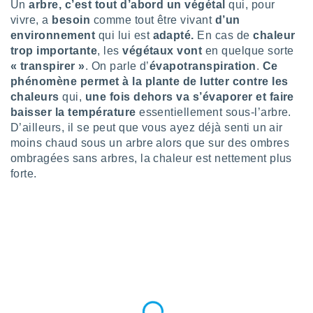
Un
arbre, c’est tout d’abord un végétal
qui, pour
lisé en
vivre, a
besoin
comme tout être vivant
d’un
 de
environnement
qui lui est
adapté.
En cas de
chaleur
. Vous
rouver
trop importante
, les
végétaux vont
en quelque sorte
« transpirer »
. On parle d’
évapotranspiration
.
Ce
ations
phénomène permet à la plante de lutter contre les
re
chaleurs
qui,
une fois dehors va s’évaporer et faire
que de
baisser la température
essentiellement sous-l’arbre.
kies
D’ailleurs, il se peut que vous ayez déjà senti un air
r votre
moins chaud sous un arbre alors que sur des ombres
ement à
ment en
ombragées sans arbres, la chaleur est nettement plus
sur le
forte.
res des
kies
le au
page de
te web.
MENT,
 les