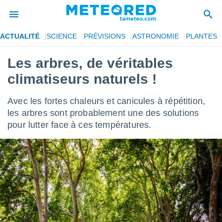
ACTUALITÉ
SCIENCE
PRÉVISIONS
ASTRONOMIE
PLANTES
e
ntialité
Les arbres, de véritables
enu de
climatiseurs naturels !
o.com
o.com) a
aré par
Avec les fortes chaleurs et canicules à répétition,
les arbres sont probablement une des solutions
onnels
pour lutter face à ces températures.
arantir
té des
ions
. Vous
accéder
e en
 les
s :
r les