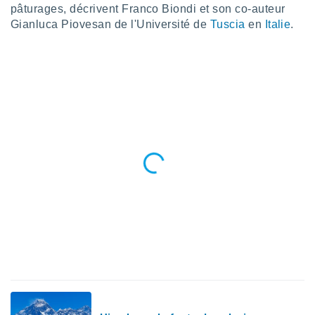
pour
pâturages, décrivent Franco Biondi et son co-auteur
 le
Gianluca Piovesan de l'Université de
Tuscia
en
Italie
.
ement
afficher
licité ou
enu
lisé,
e vous
r de la
 non
lisée.
uvez
ation des
et
à notre
 par le
 cette
ion en
sur le
«
».