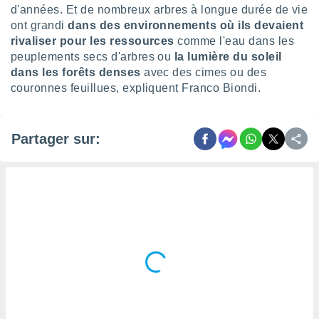
ires
d'années. Et de nombreux arbres à longue durée de vie
ons le
ont grandi
dans des environnements où ils devaient
ent des
rivaliser pour les ressources
comme l'eau dans les
es
 :
peuplements secs d'arbres ou
la lumière du soleil
dans les forêts denses
avec des cimes ou des
et/ou
couronnes feuillues, expliquent Franco Biondi.
 à des
ions sur
eil,
des
Partager sur:
limitées
nner la
, créer
ils pour
ité
lisée,
des
our
nner des
és
lisées,
s profils
enus