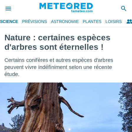
SCIENCE
PRÉVISIONS
ASTRONOMIE
PLANTES
LOISIRS
e
ntialité
Nature : certaines espèces
enu de
d'arbres sont éternelles !
o.com
o.com) a
aré par
Certains conifères et autres espèces d'arbres
peuvent vivre indéfiniment selon une récente
onnels
étude.
arantir
té des
ions
. Vous
accéder
e en
 les
s :
r les