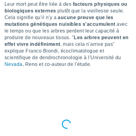
Leur mort peut être liée à des
facteurs physiques ou
lisé en
 de
biologiques externes
plutôt que la vieillesse seule.
. Vous
Cela signifie qu'il n'y a
aucune preuve que les
rouver
mutations génétiques nuisibles s'accumulent
avec
le temps ou que les arbres perdent leur capacité à
ations
produire de nouveaux tissus. "
Les arbres peuvent en
re
effet vivre indéfiniment
, mais cela n'arrive pas"
que de
kies
explique Franco Biondi, écoclimatologue et
r votre
scientifique de dendrochronologie à l'Université du
ement à
Nevada
, Reno et co-auteur de l'étude.
ment en
sur le
res des
kies
le au
page de
te web.
MENT,
 les