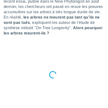
récent essai, publié dans le New Phytologist en août
n «
 et
dernier, les chercheurs ont passé en revue les preuves
r »,
accumulées sur les arbres à très longue durée de vie.
cédez au
En réalité,
les arbres ne meurent pas tant qu'ils ne
 et vous
sont pas tués
, expliquent les auteur de l'étude de
z
synthèse intitulé "On Tree Longevity".
Alors pourquoi
ation de
les arbres meurent-ils ?
qu'ils
 nous ou
aires,
nt de
t
er le
ement
te, ainsi
per un
écifique
us
de la
 et du