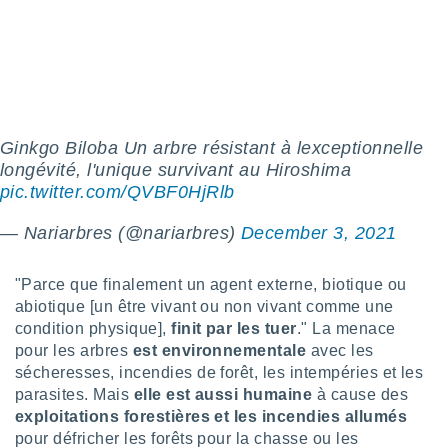
logies
e
s
tez pas
ation de
, vous
Ginkgo Biloba Un arbre résistant à lexceptionnelle
z à
à notre
longévité, l'unique survivant au Hiroshima
pic.twitter.com/QVBF0HjRlb
.com.
 cas,
— Nariarbres (@nariarbres)
December 3, 2021
us
ns que
s
"Parce que finalement un agent externe, biotique ou
abiotique [un être vivant ou non vivant comme une
ires
condition physique],
finit par les tuer
." La menace
urer la
pour les arbres
est environnementale
avec les
on sur le
sécheresses, incendies de forêt, les intempéries et les
 seront
, et que
parasites. Mais
elle est aussi humaine
à cause des
ies ne
exploitations forestières et les incendies allumés
as
pour défricher les forêts pour la chasse ou les