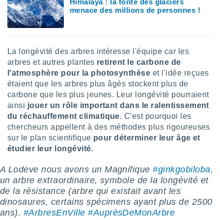
Himalaya : la fonte des glaciers
menace des millions de personnes !
tre
ement,
enaires
s des
La longévité des arbres intéresse l'équipe car les
 des
arbres et autres plantes
retirent le carbone de
nts
l'atmosphère pour la photosynthèse
et l'idée reçues
 ou des
étaient que les arbres plus âgés stockent plus de
gies
carbone que les plus jeunes. Leur longévité pourraient
es pour
 accéder
ainsi
jouer un rôle important dans le ralentissement
r des
du réchauffement climatique
. C'est pourquoi les
chercheurs appellent à des méthodes plus rigoureuses
lles
sur le plan scientifique
pour déterminer leur âge et
ue votre
étudier leur longévité.
r ce site
A Lodeve nous avons un Magnifique
#ginkgobiloba
,
 IP et
ifiants
un arbre extraordinaire, symbole de la longévité et
es.
de la résistance (arbre qui existait avant les
dinosaures, certains spécimens ayant plus de 2500
eurs
ans).
#ArbresEnVille
#AuprèsDeMonArbre
traiter