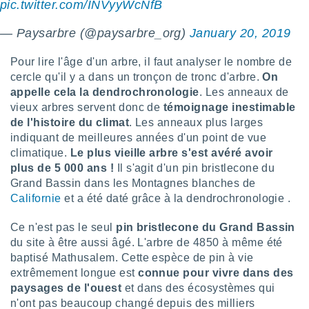
pic.twitter.com/INVyyWcNfB
nées
lles sur
— Paysarbre (@paysarbre_org)
January 20, 2019
d'un
égitime,
vous
Pour lire l'âge d'un arbre, il faut analyser le nombre de
vous
cercle qu'il y a dans un tronçon de tronc d'arbre.
On
 Pour ce
appelle cela la dendrochronologie
. Les anneaux de
ous
vieux arbres servent donc de
témoignage inestimable
etirer
de l'histoire du climat
. Les anneaux plus larges
indiquant de meilleures années d'un point de vue
ement
 opposer
climatique.
Le plus vieille arbre s'est avéré avoir
ement
plus de 5 000 ans !
Il s'agit d'un pin bristlecone du
nées à
Grand Bassin dans les Montagnes blanches de
ment en
Californie
et a été daté grâce à la dendrochronologie .
 sur «
res
» ou
Ce n'est pas le seul
pin bristlecone du Grand Bassin
e
du site à être aussi âgé. L'arbre de 4850 à même été
que de
kies
baptisé Mathusalem. Cette espèce de pin à vie
ite web.
extrêmement longue est
connue pour vivre dans des
paysages de l'ouest
et dans des écosystèmes qui
t nos
n'ont pas beaucoup changé depuis des milliers