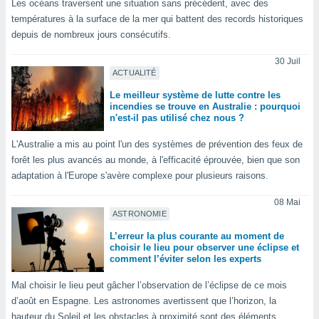
Les océans traversent une situation sans précédent, avec des
n «
 et
températures à la surface de la mer qui battent des records historiques
r »,
depuis de nombreux jours consécutifs.
cédez au
 et vous
30 Juil
z
ACTUALITÉ
ation de
Le meilleur système de lutte contre les
incendies se trouve en Australie : pourquoi
qu'ils
n'est-il pas utilisé chez nous ?
 nous ou
aires,
L'Australie a mis au point l'un des systèmes de prévention des feux de
forêt les plus avancés au monde, à l'efficacité éprouvée, bien que son
nt de
adaptation à l'Europe s'avère complexe pour plusieurs raisons.
t
er le
08 Mai
ement
ASTRONOMIE
te, ainsi
L’erreur la plus courante au moment de
choisir le lieu pour observer une éclipse et
per un
comment l’éviter selon les experts
écifique
us
Mal choisir le lieu peut gâcher l’observation de l’éclipse de ce mois
de la
d’août en Espagne. Les astronomes avertissent que l’horizon, la
 et du
hauteur du Soleil et les obstacles à proximité sont des éléments