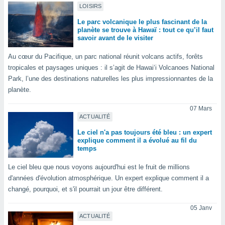
pour
LOISIRS
 le
ement
Le parc volcanique le plus fascinant de la
afficher
planète se trouve à Hawaï : tout ce qu’il faut
savoir avant de le visiter
licité ou
enu
Au cœur du Pacifique, un parc national réunit volcans actifs, forêts
lisé,
tropicales et paysages uniques : il s’agit de Hawaiʻi Volcanoes National
e vous
Park, l’une des destinations naturelles les plus impressionnantes de la
r de la
planète.
 non
07 Mars
lisée.
ACTUALITÉ
uvez
Le ciel n'a pas toujours été bleu : un expert
explique comment il a évolué au fil du
ation des
temps
et
à notre
Le ciel bleu que nous voyons aujourd'hui est le fruit de millions
 par le
d'années d'évolution atmosphérique. Un expert explique comment il a
 cette
changé, pourquoi, et s'il pourrait un jour être différent.
ion en
sur le
05 Janv
«
ACTUALITÉ
».