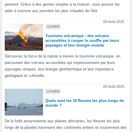
pensent. Grâce à des gestes simples à la maison, vous pouvez les
lisés,
des
aider à survivre aux journées les plus chaudes de l'été.
our
nner des
05 Août 2025
LOISIRS
s
lisés,
Tourisme volcanique : des volcans
la
accessibles à couper le souffle par leurs
ance des
paysages et leur énergie vivante
s,
la
Découvrez la force de la nature à travers le tourisme volcanique, en
ance des
parcourant des volcans accessibles qui impressionnent par leurs
s,
paysages uniques, leur énergie géothermique et leur importance
dre les
géologique et culturelle.
par le
05 Août 2025
ques ou
LOISIRS
inaisons
ées
Quels sont les 10 fleuves les plus longs du
monde ?
nt de
tes
,
De la forêt amazonienne aux plaines africaines, les fleuves les plus
er et
longs de la planète traversent des continents entiers et soutiennent des
r les