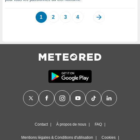
naires
1
2
3
4
Contact
À propos de nous
FAQ
Mentions légales & Conditions d'utilisation
Cookies