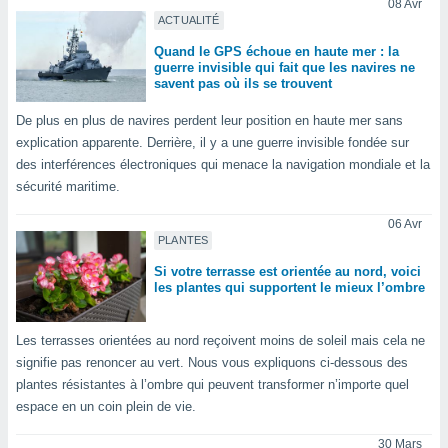
08 Avr
logies
ACTUALITÉ
e
s
Quand le GPS échoue en haute mer : la
guerre invisible qui fait que les navires ne
savent pas où ils se trouvent
tez pas
ation de
De plus en plus de navires perdent leur position en haute mer sans
, vous
explication apparente. Derrière, il y a une guerre invisible fondée sur
z à
des interférences électroniques qui menace la navigation mondiale et la
à notre
sécurité maritime.
.com.
 cas,
06 Avr
us
PLANTES
ns que
Si votre terrasse est orientée au nord, voici
s
les plantes qui supportent le mieux l’ombre
ires
urer la
Les terrasses orientées au nord reçoivent moins de soleil mais cela ne
on sur le
signifie pas renoncer au vert. Nous vous expliquons ci-dessous des
 seront
plantes résistantes à l’ombre qui peuvent transformer n’importe quel
, et que
espace en un coin plein de vie.
ies ne
as
30 Mars