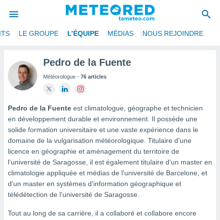
ITS
LE GROUPE
L’ÉQUIPE
MÉDIAS
NOUS REJOINDRE
e
ntialité
Pedro de la Fuente
enu de
Météorologue -
76 articles
o.com
o.com) a
aré par
Pedro de la Fuente
est climatologue, géographe et technicien
onnels
en développement durable et environnement. Il possède une
arantir
solide formation universitaire et une vaste expérience dans le
té des
domaine de la vulgarisation météorologique. Titulaire d'une
ions
licence en géographie et aménagement du territoire de
. Vous
l'université de Saragosse, il est également titulaire d'un master en
accéder
e en
climatologie appliquée et médias de l'université de Barcelone, et
 les
d'un master en systèmes d'information géographique et
télédétection de l'université de Saragosse.
s :
Tout au long de sa carrière, il a collaboré et collabore encore
r les