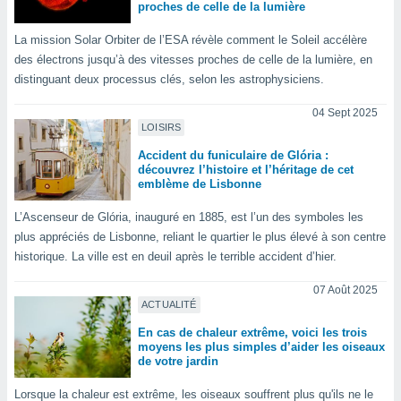
ires
proches de celle de la lumière
ons le
ent des
La mission Solar Orbiter de l’ESA révèle comment le Soleil accélère
es
des électrons jusqu’à des vitesses proches de celle de la lumière, en
 :
distinguant deux processus clés, selon les astrophysiciens.
et/ou
 à des
04 Sept 2025
ions sur
LOISIRS
eil,
Accident du funiculaire de Glória :
des
découvrez l’histoire et l’héritage de cet
limitées
emblème de Lisbonne
nner la
L’Ascenseur de Glória, inauguré en 1885, est l’un des symboles les
, créer
plus appréciés de Lisbonne, reliant le quartier le plus élevé à son centre
ils pour
historique. La ville est en deuil après le terrible accident d’hier.
ité
lisée,
07 Août 2025
des
ACTUALITÉ
our
nner des
En cas de chaleur extrême, voici les trois
moyens les plus simples d’aider les oiseaux
és
de votre jardin
lisées,
s profils
Lorsque la chaleur est extrême, les oiseaux souffrent plus qu'ils ne le
enus