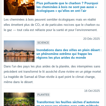
Plus polluante que le charbon ? Pourquoi
tre
les cheminées à bois ne sont pas aussi «
ement,
écologiques » qu’elles en ont l’air
enaires
Les cheminées à bois peuvent sembler écologiques mais en réalité
s des
elles émettent plus de CO₂ et de particules nocives que le charbon ou
 des
le gaz — tout cela est néfaste pour la santé et pour l’environnement.
nts
 ou des
20 Déc 2025
gies
SCIENCE
es pour
Inondations dans des villes en plein désert :
 accéder
un phénomène extrême qui frappe les
r des
régions les plus arides du monde
lles
Dans l'un des pays les plus arides de la planète, des intempéries sans
ue votre
précédent ont transformé le lit asséché d'une rivière en un piège mortel.
r ce site
La tragédie de Samad al-Shan révèle à quel point le climat change,
 IP et
même dans le désert.
ifiants
es.
16 Oct 2025
PLANTES
eurs
Transformez les feuilles sèches d’automne
traiter
en or pour vos plantes avec cette méthode