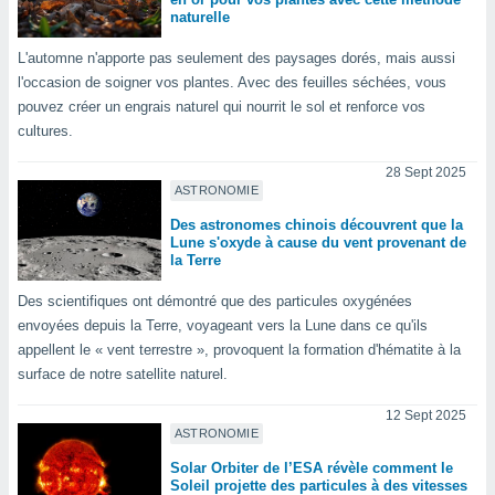
nées
naturelle
lles sur
d'un
L'automne n'apporte pas seulement des paysages dorés, mais aussi
égitime,
l'occasion de soigner vos plantes. Avec des feuilles séchées, vous
vous
pouvez créer un engrais naturel qui nourrit le sol et renforce vos
vous
cultures.
 Pour ce
ous
28 Sept 2025
etirer
ASTRONOMIE
ement
Des astronomes chinois découvrent que la
Lune s'oxyde à cause du vent provenant de
 opposer
la Terre
ement
nées à
Des scientifiques ont démontré que des particules oxygénées
ment en
envoyées depuis la Terre, voyageant vers la Lune dans ce qu'ils
 sur «
res
» ou
appellent le « vent terrestre », provoquent la formation d'hématite à la
e
surface de notre satellite naturel.
que de
kies
12 Sept 2025
ite web.
ASTRONOMIE
Solar Orbiter de l’ESA révèle comment le
t nos
Soleil projette des particules à des vitesses