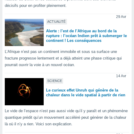
lisé en
décisifs pour en profiter pleinement.
 de
. Vous
29 Avr
rouver
ACTUALITÉ
Alerte : l’est de l’Afrique au bord de la
ations
rupture : l’océan Indien prêt à submerger le
re
continent ! Les conséquences
que de
kies
L’Afrique n’est pas un continent immobile et sous sa surface une
r votre
fracture progresse lentement et a déjà atteint une phase critique qui
ement à
pourrait ouvrir la voie à un nouvel océan.
ment en
sur le
14 Avr
SCIENCE
res des
kies
Le curieux effet Unruh qui génère de la
chaleur dans le vide spatial à partir de rien
le au
page de
te web.
Le vide de l’espace n’est pas aussi vide qu’il y paraît et un phénomène
quantique prédit qu’un mouvement accéléré peut générer de la chaleur
MENT,
là où il n’y a rien. Voici son explication.
 les