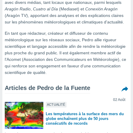
avec divers médias, tant locaux que nationaux, parmi lesquels
s et
Aragón Radio
,
Cuatro al Día
(Mediaset) et
Conexión Aragón
r
(Aragón TV), apportant des analyses et des explications claires
tement
sur les phénomènes météorologiques et climatiques d'actualité.
cité
ue
En tant que rédacteur, créateur et diffuseur de contenu
lisée,
ACCEPTER
météorologique sur les réseaux sociaux, Pedro allie rigueur
ur des
ET
scientifique et langage accessible afin de rendre la météorologie
ions
CONTINUER
es par le
plus proche du grand public. Il est également membre actif de
 cookies
l'Acomet (Association des Communicateurs en Météorologie), ce
PARAMÈTRES
qui renforce son engagement en faveur d'une communication
gies
scientifique de qualité.
es, nous
de
 notre
Articles de Pedro de la Fuente
afin de
r à vous
02 Août
r
ACTUALITÉ
ment des
Les températures à la surface des mers du
 de très
globe enchaînent plus de 50 jours
alité.
consécutifs de records
ant sur