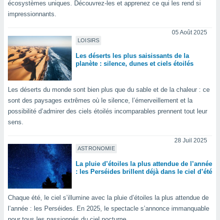
 utiliser
écosystèmes uniques. Découvrez-les et apprenez ce qui les rend si
nées
impressionnants.
 pour
nner le
05 Août 2025
.
LOISIRS
 de
Les déserts les plus saisissants de la
planète : silence, dunes et ciels étoilés
isation
 et
ation par
Les déserts du monde sont bien plus que du sable et de la chaleur : ce
 de
sont des paysages extrêmes où le silence, l’émerveillement et la
l,
possibilité d’admirer des ciels étoilés incomparables prennent tout leur
s et
sens.
lisés,
de
28 Juil 2025
ance des
ASTRONOMIE
és et du
La pluie d’étoiles la plus attendue de l’année
, études
: les Perséides brillent déjà dans le ciel d’été
ce et
pement
ces.
Chaque été, le ciel s’illumine avec la pluie d’étoiles la plus attendue de
l’année : les Perséides. En 2025, le spectacle s’annonce immanquable
os 1199
pour tous les passionnés du ciel nocturne.