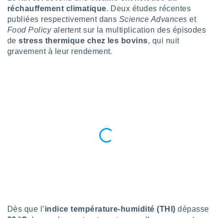
n «
réchauffement climatique
. Deux études récentes
 et
publiées respectivement dans
Science Advances
et
r »,
Food Policy
alertent sur la multiplication des épisodes
cédez au
 et vous
de
stress thermique chez les bovins
, qui nuit
z
gravement à leur rendement.
ation de
qu'ils
 nous ou
aires,
nt de
t
er le
ement
te, ainsi
per un
écifique
us
de la
 et du
Dès que l’
indice température-humidité (THI)
dépasse