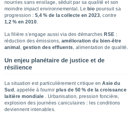
ires
nourries sans ensilage, séduit par sa qualité et son
ons le
moindre impact environnemental. Le
bio
poursuit sa
ent des
progression :
5,4 % de la collecte en 2023
, contre
es
1,2 % en 2010
.
 :
et/ou
La filière s'engage aussi via des démarches
RSE
:
 à des
réduction des émissions,
amélioration du bien-être
ions sur
animal
,
gestion des effluents
, alimentation de qualité.
eil,
des
limitées
Un enjeu planétaire de justice et de
résilience
nner la
, créer
ils pour
La situation est particulièrement critique en
Asie du
ité
Sud
, appelée à fournir
plus de 50 % de la croissance
lisée,
laitière mondiale
. Urbanisation, pression foncière,
des
explosion des journées caniculaires : les conditions
our
deviennent intenables.
nner des
és
lisées,
s profils
enus