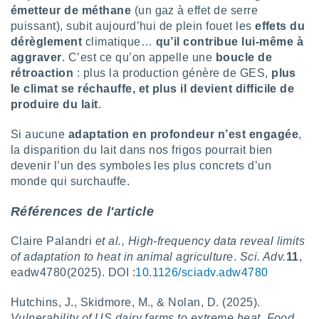
 utiliser
émetteur de méthane
(un gaz à effet de serre
nées
puissant), subit aujourd’hui de plein fouet les
effets du
 pour
dérèglement
climatique…
qu’il contribue lui-même à
nner le
aggraver
. C’est ce qu’on appelle une
boucle de
.
rétroaction
: plus la production génère de GES,
plus
 de
le climat se réchauffe, et plus il devient difficile de
isation
produire du lait
.
 et
ation par
Si aucune
adaptation en profondeur n’est engagée
,
 de
l,
la disparition du lait dans nos frigos pourrait bien
s et
devenir l’un des symboles les plus concrets d’un
monde qui surchauffe.
lisés,
de
Références de l'article
ance des
és et du
Claire Palandri
et al.,
High-frequency data reveal limits
, études
of adaptation to heat in animal agriculture
.
Sci. Adv.
11
,
ce et
pement
eadw4780(2025). DOI :
10.1126/sciadv.adw4780
ces.
Hutchins, J., Skidmore, M., & Nolan, D. (2025).
os 1199
Vulnerability of US dairy farms to extreme heat.
Food