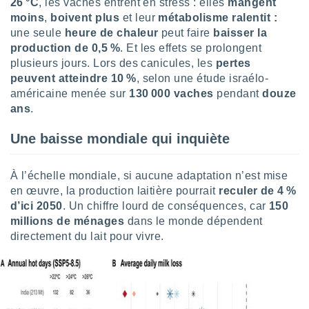
26 °C
, les vaches entrent en stress : elles
mangent
lisé en
moins
,
boivent plus
et leur
métabolisme ralentit :
 de
une seule
heure de chaleur
peut faire
baisser la
. Vous
production de 0,5 %
. Et les effets se prolongent
rouver
plusieurs jours. Lors des canicules, les
pertes
ations
peuvent atteindre 10 %
, selon une étude israélo-
re
américaine menée sur
130 000 vaches
pendant
douze
que de
ans
.
kies
r votre
Une baisse mondiale qui inquiète
ement à
ment en
sur le
À l’échelle mondiale, si aucune adaptation n’est mise
en œuvre, la production laitière pourrait
reculer de 4 %
res des
d’ici 2050
. Un chiffre lourd de conséquences, car
150
kies
le au
millions de ménages
dans le monde dépendent
page de
directement du lait pour vivre.
te web.
MENT,
 les