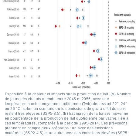
logies
e
s
tez pas
ation de
, vous
z à
à notre
.com.
 cas,
us
ns que
s
Exposition à la chaleur et impacts sur la production de lait. (A) Nombre
ires
de jours très chauds attendu entre 2045 et 2055, avec une
urer la
température humide moyenne quotidienne (Twb) dépassant 22°, 24°
on sur le
ou 26 °C, selon un scénario où les émissions de gaz à effet de serre
 seront
restent très élevées (SSP5-8.5). (B) Estimation de la baisse moyenne
en pourcentage de la production de lait quotidienne par vache, liée à
, et que
ces températures, comparée à la période 1995-2014. Ces prévisions
ies ne
prennent en compte deux scénarios : un avec des émissions
as
modérées (SSP2-4.5) et un autre avec des émissions élevées (SSP5-