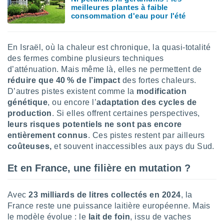
nées
meilleures plantes à faible
consommation d'eau pour l'été
lles sur
d'un
égitime,
vous
En Israël, où la chaleur est chronique, la quasi-totalité
vous
des fermes combine plusieurs techniques
 Pour ce
d’atténuation. Mais même là, elles ne permettent de
ous
réduire que 40 % de l’impact
des fortes chaleurs.
etirer
D’autres pistes existent comme la
modification
ement
génétique
, ou encore l’
adaptation des cycles de
 opposer
production
. Si elles offrent certaines perspectives,
ement
leurs risques potentiels ne sont pas encore
nées à
entièrement connus
. Ces pistes restent par ailleurs
ment en
coûteuses,
et souvent inaccessibles aux pays du Sud.
 sur «
res
» ou
Et en France, une filière en mutation ?
e
que de
kies
Avec
23 milliards de litres collectés en 2024
, la
ite web.
France reste une puissance laitière européenne. Mais
t nos
le modèle évolue : le
lait de foin
, issu de vaches