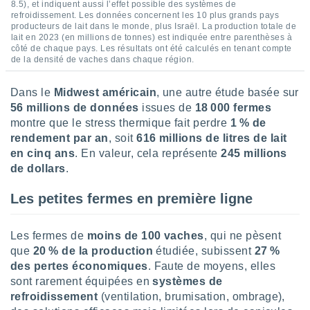
pour
8.5), et indiquent aussi l’effet possible des systèmes de
 le
refroidissement. Les données concernent les 10 plus grands pays
producteurs de lait dans le monde, plus Israël. La production totale de
ement
lait en 2023 (en millions de tonnes) est indiquée entre parenthèses à
afficher
côté de chaque pays. Les résultats ont été calculés en tenant compte
licité ou
de la densité de vaches dans chaque région.
enu
lisé,
Dans le
Midwest américain
, une autre étude basée sur
e vous
56 millions de données
issues de
18 000 fermes
r de la
montre que le stress thermique fait perdre
1 % de
rendement par an
, soit
616 millions de litres de lait
 non
en cinq ans
. En valeur, cela représente
245 millions
lisée.
de dollars
.
uvez
Les petites fermes en première ligne
ation des
et
à notre
Les fermes de
moins de 100 vaches
, qui ne pèsent
 par le
que
20 % de la production
étudiée, subissent
27 %
 cette
ion en
des pertes économiques
. Faute de moyens, elles
sur le
sont rarement équipées en
systèmes de
«
refroidissement
(ventilation, brumisation, ombrage),
».