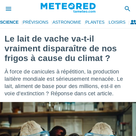
SCIENCE
PRÉVISIONS
ASTRONOMIE
PLANTES
LOISIRS
e
ntialité
Le lait de vache va-t-il
enu de
vraiment disparaître de nos
o.com
o.com) a
frigos à cause du climat ?
aré par
À force de canicules à répétition, la production
onnels
arantir
laitière mondiale est sérieusement menacée. Le
té des
lait, aliment de base pour des millions, est-il en
ions
voie d’extinction ? Réponse dans cet article.
. Vous
accéder
e en
 les
s :
r les