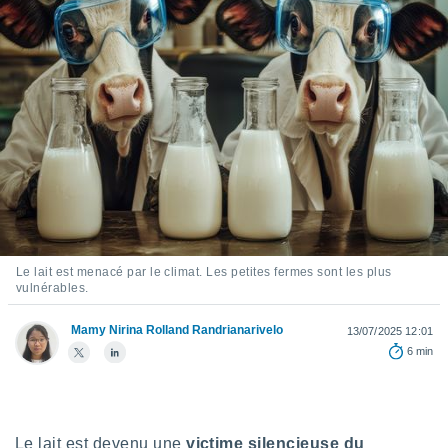
s et
r
tement
cité
ue
lisée,
ACCEPTER
ur des
ET
ions
CONTINUER
es par le
 cookies
PARAMÈTRES
gies
es, nous
de
Le lait est menacé par le climat. Les petites fermes sont les plus
vulnérables.
 notre
afin de
r à vous
Mamy Nirina Rolland Randrianarivelo
13/07/2025 12:01
r
6 min
ment des
 de très
alité.
ant sur
Le lait est devenu une
victime silencieuse du