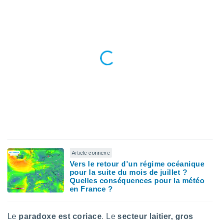
lisés,
des
our
nner des
s
lisés,
la
ance des
s,
la
ance des
s,
dre les
par le
ques ou
Article connexe
inaisons
Vers le retour d'un régime océanique
ées
pour la suite du mois de juillet ?
nt de
Quelles conséquences pour la météo
tes
en France ?
,
er et
r les
Le
paradoxe est coriace
. Le
secteur laitier, gros