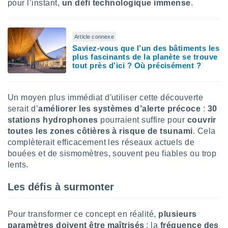
pour l’instant,
un défi technologique immense
.
lisés,
des
our
Article connexe
nner des
Saviez-vous que l’un des bâtiments les
s
plus fascinants de la planète se trouve
lisés,
tout près d’ici ? Où précisément ?
la
ance des
s,
la
Un moyen plus immédiat d'utiliser cette découverte
ance des
serait d’
améliorer les systèmes d’alerte précoce
:
30
s,
stations hydrophones
pourraient suffire pour
couvrir
dre les
toutes les zones côtières à risque de tsunami
. Cela
par le
complèterait efficacement les réseaux actuels de
bouées et de sismomètres, souvent peu fiables ou trop
ques ou
inaisons
lents.
ées
nt de
Les défis à surmonter
tes
,
er et
Pour transformer ce concept en réalité,
plusieurs
r les
paramètres doivent être maîtrisés
: la
fréquence des