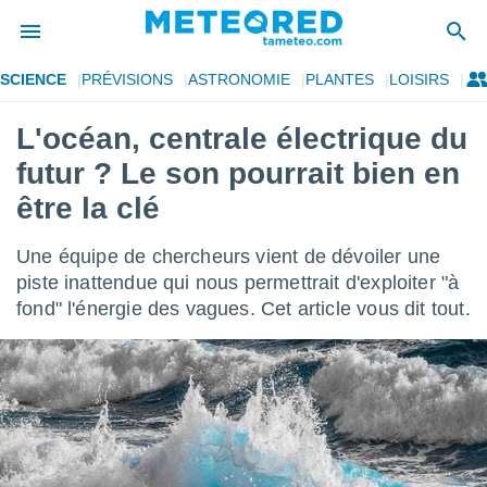
SCIENCE
PRÉVISIONS
ASTRONOMIE
PLANTES
LOISIRS
e
ntialité
L'océan, centrale électrique du
enu de
futur ? Le son pourrait bien en
o.com
o.com) a
être la clé
aré par
Une équipe de chercheurs vient de dévoiler une
onnels
arantir
piste inattendue qui nous permettrait d'exploiter "à
té des
fond" l'énergie des vagues. Cet article vous dit tout.
ions
. Vous
accéder
e en
 les
s :
r les