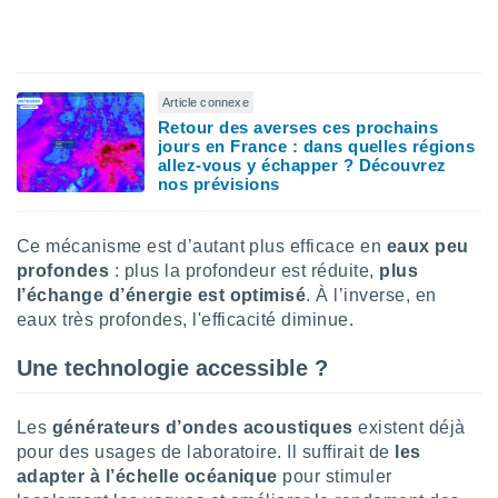
tre
ement,
enaires
Article connexe
s des
Retour des averses ces prochains
 des
jours en France : dans quelles régions
nts
allez-vous y échapper ? Découvrez
 ou des
nos prévisions
gies
es pour
 accéder
Ce mécanisme est d’autant plus efficace en
eaux peu
r des
profondes
: plus la profondeur est réduite,
plus
l’échange d’énergie est optimisé
. À l’inverse, en
lles
eaux très profondes, l'efficacité diminue.
ue votre
r ce site
Une technologie accessible ?
 IP et
ifiants
es.
Les
générateurs d’ondes acoustiques
existent déjà
pour des usages de laboratoire. Il suffirait de
les
eurs
adapter à l’échelle océanique
pour stimuler
traiter