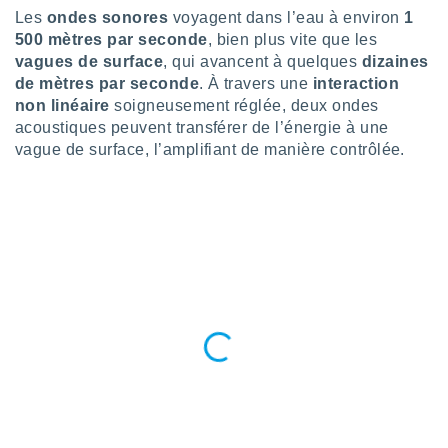
pour
Les
ondes sonores
voyagent dans l’eau à environ
1
 le
500 mètres par seconde
, bien plus vite que les
ement
afficher
vagues de surface
, qui avancent à quelques
dizaines
licité ou
de mètres par seconde
. À travers une
interaction
enu
non linéaire
soigneusement réglée, deux ondes
lisé,
acoustiques peuvent transférer de l’énergie à une
e vous
vague de surface, l’amplifiant de manière contrôlée.
r de la
 non
lisée.
uvez
ation des
et
à notre
 par le
 cette
ion en
sur le
«
».