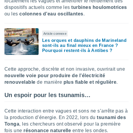
localement les vagues et améliorer le rendement des
nées
dispositifs actuels comme les
turbines houlomotrices
lles sur
ou les
colonnes d’eau oscillantes
.
d'un
égitime,
vous
vous
Article connexe
 Pour ce
Les orques et dauphins de Marineland
ous
sont-ils au final mieux en France ?
etirer
Pourquoi restent-ils à Antibes ?
ement
 opposer
Cette approche, discrète et non invasive, ouvrirait une
ement
nouvelle voie pour produire de l’électricité
nées à
renouvelable
de manière
plus fiable et régulière
.
ment en
 sur «
res
» ou
Un espoir pour les tsunamis…
e
que de
kies
Cette interaction entre vagues et sons ne s’arrête pas à
ite web.
la production d’énergie. En 2022, lors du
tsunami des
Tonga
, les chercheurs ont observé pour la première
t nos
fois une
résonance naturelle
entre les ondes.