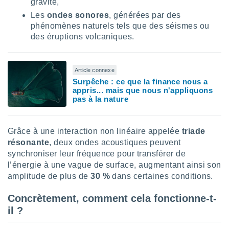
gravité,
logies
e
Les
ondes sonores
, générées par des
s
phénomènes naturels tels que des séismes ou
des éruptions volcaniques.
tez pas
ation de
, vous
Article connexe
z à
Surpêche : ce que la finance nous a
à notre
appris... mais que nous n'appliquons
pas à la nature
.com.
 cas,
us
Grâce à une interaction non linéaire appelée
triade
ns que
résonante
, deux ondes acoustiques peuvent
s
synchroniser leur fréquence pour transférer de
ires
l’énergie à une vague de surface, augmentant ainsi son
urer la
amplitude de plus de
30 %
dans certaines conditions.
on sur le
 seront
Concrètement, comment cela fonctionne-t-
, et que
il ?
ies ne
as