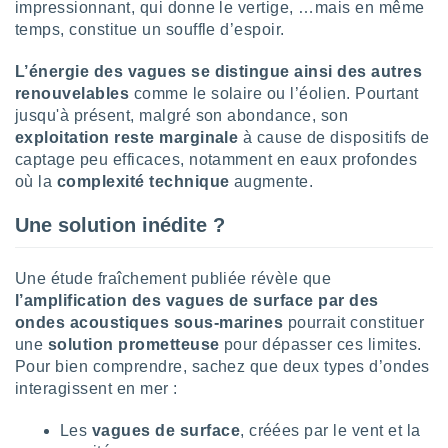
impressionnant, qui donne le vertige, …mais en même
lisé en
temps, constitue un souffle d’espoir.
 de
. Vous
L’énergie des vagues se distingue ainsi des autres
rouver
renouvelables
comme le solaire ou l’éolien. Pourtant
ations
jusqu'à présent, malgré son abondance, son
re
exploitation reste marginale
à cause de dispositifs de
que de
captage peu efficaces, notamment en eaux profondes
kies
où la
complexité technique
augmente.
r votre
ement à
Une solution inédite ?
ment en
sur le
Une étude fraîchement publiée révèle que
res des
kies
l’amplification des vagues de surface par des
le au
ondes acoustiques sous-marines
pourrait constituer
page de
une
solution prometteuse
pour dépasser ces limites.
te web.
Pour bien comprendre, sachez que deux types d’ondes
interagissent en mer :
MENT,
Les
vagues de surface
, créées par le vent et la
 les