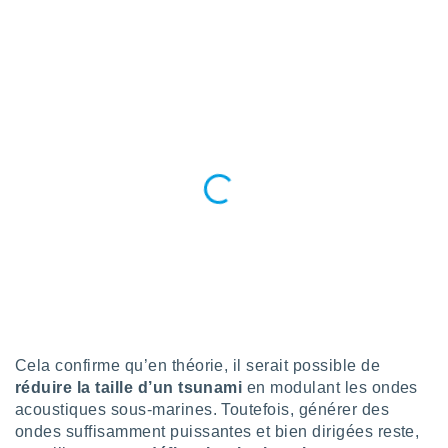
ires
ons le
ent des
es
 :
et/ou
 à des
ions sur
eil,
des
limitées
nner la
, créer
ils pour
ité
lisée,
des
our
Cela confirme qu’en théorie, il serait possible de
nner des
réduire la taille d’un tsunami
en modulant les ondes
és
lisées,
acoustiques sous-marines. Toutefois, générer des
s profils
ondes suffisamment puissantes et bien dirigées reste,
enus