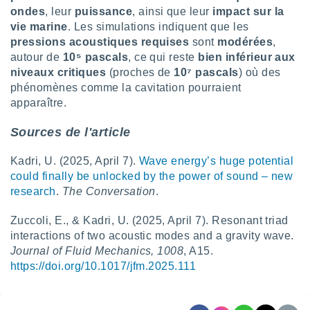
 utiliser
ondes
, leur
puissance
, ainsi que leur
impact sur la
nées
vie marine
. Les simulations indiquent que les
 pour
pressions acoustiques requises
sont
modérées
,
nner le
autour de
10⁵ pascals
, ce qui reste
bien inférieur aux
.
niveaux critiques
(proches de
10⁷ pascals
) où des
 de
phénomènes comme la cavitation pourraient
isation
apparaître.
 et
ation par
Sources de l'article
 de
l,
s et
Kadri, U. (2025, April 7).
Wave energy’s huge potential
could finally be unlocked by the power of sound – new
lisés,
research
.
The Conversation
.
de
ance des
Zuccoli, E., & Kadri, U. (2025, April 7). Resonant triad
és et du
interactions of two acoustic modes and a gravity wave.
, études
ce et
Journal of Fluid Mechanics, 1008
, A15.
pement
https://doi.org/10.1017/jfm.2025.111
ces.
os 1199