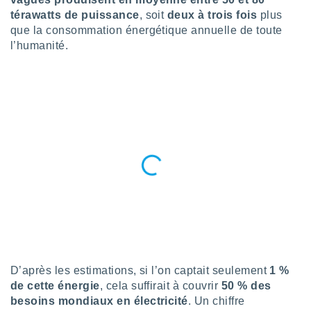
n «
térawatts de puissance
, soit
deux à trois fois
plus
 et
que la consommation énergétique annuelle de toute
r »,
cédez au
l’humanité.
 et vous
z
ation de
qu'ils
 nous ou
aires,
nt de
t
er le
ement
te, ainsi
per un
écifique
us
D’après les estimations, si l’on captait seulement
1 %
de la
de cette énergie
, cela suffirait à couvrir
50 % des
 et du
besoins mondiaux en électricité
. Un chiffre