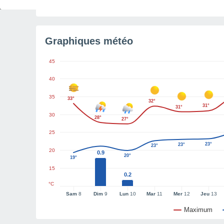
Lumière du jour restante
4 h 27 min
Graphiques météo
45
40
35
33°
32°
31°
31°
30
28°
27°
25
23°
23°
23°
20
0.9
20°
19°
15
0.2
°C
Sam
8
Dim
9
Lun
10
Mar
11
Mer
12
Jeu
13
Maximum