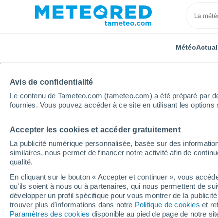
Météo
Actual
Avis de confidentialité
Le contenu de Tameteo.com (tameteo.com) a été préparé par des 
fournies. Vous pouvez accéder à ce site en utilisant les options 
Accepter les cookies et accéder gratuitement
Accueil
Nouvelle-Aquitaine
Charente-Maritime
La publicité numérique personnalisée, basée sur des information
similaires, nous permet de financer notre activité afin de conti
Météo La Rochelle
qualité.
En cliquant sur le bouton « Accepter et continuer », vous accéde
17:31
Samedi
qu'ils soient à nous ou à partenaires, qui nous permettent de sui
développer un profil spécifique pour vous montrer de la publicit
trouver plus d'informations dans notre
Politique de cookies
et re
Brume de poussière
Paramètres des cookies
disponible au pied de page de notre si