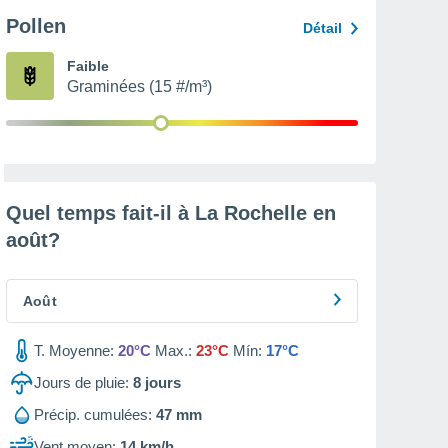
Pollen
Détail
Faible
Graminées (15 #/m³)
Quel temps fait-il à La Rochelle en
août
?
Août
T. Moyenne:
20°C
Max.:
23°C
Mín:
17°C
Jours de pluie:
8
jours
Précip. cumulées:
47 mm
Vent moyen:
14 km/h