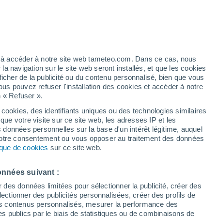
Vigilance jaune
Alerte orages de niveau modéré à
La Rochelle aujourd’hui
/h
Les températures baissent
ez à accéder à notre site web tameteo.com. Dans ce cas, nous
Durant la journée de demain
 navigation sur le site web seront installés, et que les cookies
ficher de la publicité ou du contenu personnalisé, bien que vous
ous pouvez refuser l'installation des cookies et accéder à notre
n « Refuser ».
 cookies, des identifiants uniques ou des technologies similaires
que votre visite sur ce site web, les adresses IP et les
in
Actualité
Carte de pluie
Aujourd´hui
Radar de pluie
Satelli
s données personnelles sur la base d'un intérêt légitime, auquel
 votre consentement ou vous opposer au traitement des données
tique de cookies
sur ce site web.
Mardi
Mercredi
Jeudi
Vendredi
onnées suivant :
11 Août
12 Août
13 Août
14 Août
r des données limitées pour sélectionner la publicité, créer des
sélectionner des publicités personnalisées, créer des profils de
 des contenus personnalisés, mesurer la performance des
s publics par le biais de statistiques ou de combinaisons de