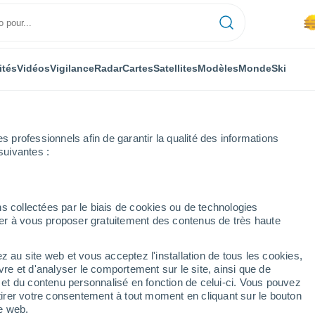
ités
Vidéos
Vigilance
Radar
Cartes
Satellites
Modèles
Monde
Ski
professionnels afin de garantir la qualité des informations
suivantes :
La Rochelle
s collectées par le biais de cookies ou de technologies
nuer à vous proposer gratuitement des contenus de très haute
z au site web et vous acceptez l'installation de tous les cookies,
...
vre et d'analyser le comportement sur le site, ainsi que de
é et du contenu personnalisé en fonction de celui-ci. Vous pouvez
Heure par heure
tirer votre consentement à tout moment en cliquant sur le bouton
Brume de poussière dans les
te web.
prochaines heures