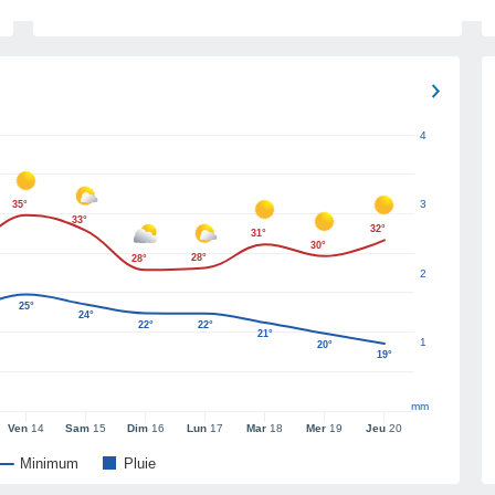
4
3
35°
33°
32°
31°
30°
28°
28°
2
25°
24°
22°
22°
21°
1
20°
19°
mm
Ven
14
Sam
15
Dim
16
Lun
17
Mar
18
Mer
19
Jeu
20
Minimum
Pluie