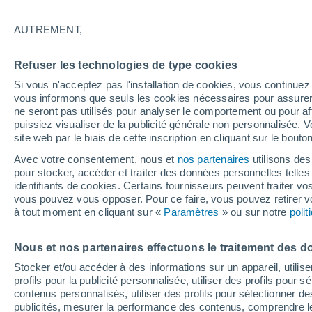
29°
AUTREMENT,
Ouest
Refuser les technologies de type cookies
Sensation de 29°
12
-
22 km
Si vous n'acceptez pas l'installation de cookies, vous continu
vous informons que seuls les cookies nécessaires pour assurer la
ne seront pas utilisés pour analyser le comportement ou pour af
puissiez visualiser de la publicité générale non personnalisée. V
Flash info
site web par le biais de cette inscription en cliquant sur le bouto
Encore de la chaleur !
Avec votre consentement, nous et
nos partenaires
utilisons des
pour stocker, accéder et traiter des données personnelles telles 
Météo 1 - 7 jours
Heure par heure
Week-end
Dema
identifiants de cookies. Certains fournisseurs peuvent traiter vo
vous pouvez vous opposer. Pour ce faire, vous pouvez retirer
à tout moment en cliquant sur «
Paramètres
» ou sur notre
poli
Demain
Lundi
Aujourd´hui
Nous et nos partenaires effectuons le traitement des d
9 Août
10 Août
8 Août
Stocker et/ou accéder à des informations sur un appareil, utilise
profils pour la publicité personnalisée, utiliser des profils pour 
contenus personnalisés, utiliser des profils pour sélectionner
publicités, mesurer la performance des contenus, comprendre le
70%
40%