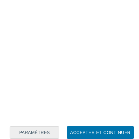
Calendrier lunaire
Lun
Mar
Mer
Jeu
Ven
Sam
Dim
8
9
10
11
12
13
14
15
16
17
18
19
20
21
PARAMÈTRES
ACCEPTER ET CONTINUER