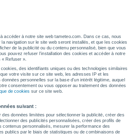
en commence par une alimentation équilibrée
irés de l'ayurveda, la « science de la vie
hi Pandya, praticienne spécialisée en
ge SoSoir.
ez à accéder à notre site web tameteo.com. Dans ce cas, nous
 navigation sur le site web seront installés, et que les cookies
ficher de la publicité ou du contenu personnalisé, bien que vous
ous pouvez refuser l'installation des cookies et accéder à notre
n « Refuser ».
 cookies, des identifiants uniques ou des technologies similaires
que votre visite sur ce site web, les adresses IP et les
s données personnelles sur la base d'un intérêt légitime, auquel
 votre consentement ou vous opposer au traitement des données
tique de cookies
sur ce site web.
onnées suivant :
r des données limitées pour sélectionner la publicité, créer des
sélectionner des publicités personnalisées, créer des profils de
 des contenus personnalisés, mesurer la performance des
s publics par le biais de statistiques ou de combinaisons de