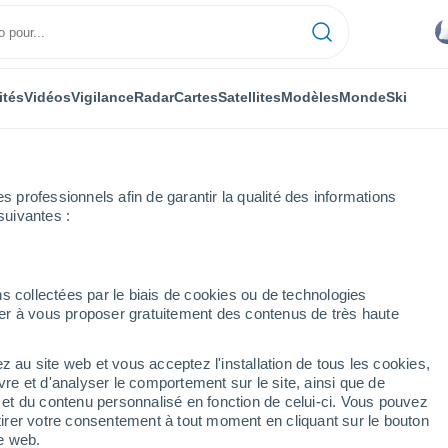
ités
Vidéos
Vigilance
Radar
Cartes
Satellites
Modèles
Monde
Ski
ONOMIE
PLANTES
LOISIRS
professionnels afin de garantir la qualité des informations
suivantes :
s collectées par le biais de cookies ou de technologies
nuer à vous proposer gratuitement des contenus de très haute
ces secrets de l'ayurveda qui changent la vie !
z au site web et vous acceptez l'installation de tous les cookies,
vre et d'analyser le comportement sur le site, ainsi que de
ces secrets de l'ayurveda
é et du contenu personnalisé en fonction de celui-ci. Vous pouvez
tirer votre consentement à tout moment en cliquant sur le bouton
te web.