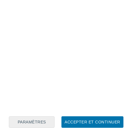
 parler des «
doshas
», qui nous
rois grands profils identifiés par l'ayurveda.
es natures stables, ancrées. Ils parlent plus
t, sont plus doux. Puis, les Pitta, des
 esprit affûté, ils peuvent aussi avoir la
ensité peut devenir une vraie force
 a les Vata, en mouvement permanent.
 l’anxiété
».
PARAMÈTRES
ACCEPTER ET CONTINUER