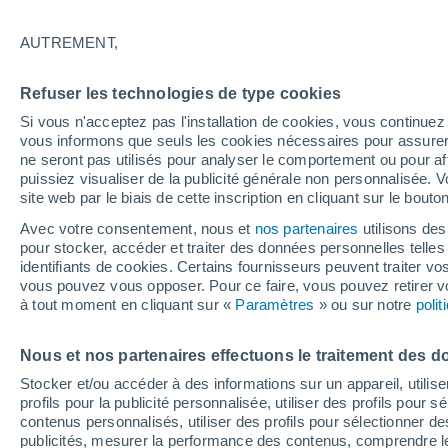
Prendre soin de soi et se faire du bi
AUTREMENT,
et des soins naturels, comme ceux insp
» indienne. Suivez les conseils de Nid
Refuser les technologies de type cookies
ayurveda, interrogée par le media bel
Si vous n'acceptez pas l'installation de cookies, vous continu
vous informons que seuls les cookies nécessaires pour assurer la
ne seront pas utilisés pour analyser le comportement ou pour af
puissiez visualiser de la publicité générale non personnalisée. V
site web par le biais de cette inscription en cliquant sur le bouto
Avec votre consentement, nous et
nos partenaires
utilisons des
pour stocker, accéder et traiter des données personnelles telles 
identifiants de cookies. Certains fournisseurs peuvent traiter vo
vous pouvez vous opposer. Pour ce faire, vous pouvez retirer
à tout moment en cliquant sur «
Paramètres
» ou sur notre
poli
Nous et nos partenaires effectuons le traitement des d
Stocker et/ou accéder à des informations sur un appareil, utilise
profils pour la publicité personnalisée, utiliser des profils pour 
contenus personnalisés, utiliser des profils pour sélectionner
publicités, mesurer la performance des contenus, comprendre le