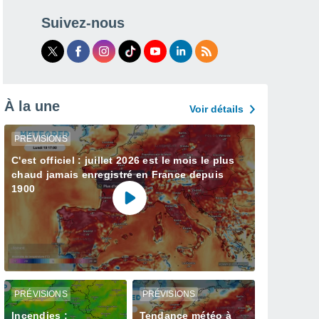
Suivez-nous
À la une
Voir détails
PRÉVISIONS
C'est officiel : juillet 2026 est le mois le plus
chaud jamais enregistré en France depuis
1900
PRÉVISIONS
PRÉVISIONS
Incendies :
Tendance météo à