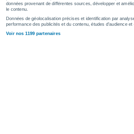
données provenant de différentes sources, développer et amélior
le contenu.
Données de géolocalisation précises et identification par analys
performance des publicités et du contenu, études d’audience e
Voir nos 1199 partenaires
Les massages à l'huile font partie des préceptes fondame
Aurélie Thépaut
16/05/2026 16:
Faites-vous du
yoga
? Intégrez vous 
possible ? Vous grattez vous la langu
et vos cheveux d’huile ? Si oui, vous 
Toutes ces pratiques viennent de la m
Pandya.
Ayu signifie « vie » et Veda s
depuis 5 000 ans et s’appuie sur la s