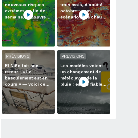
nouveaux risques
trois mois, d’août à
extrêmes en fin de
octobre : « un
semaine, découvrez
scénario plus chaud
les régions touchées
que la normale »
privilégié par Météo-
France
PRÉVISIONS
PRÉVISIONS
El Niño fait son
Les modèles voient
retour : « Le
un changement de
basculement est en
météo avec de la
cours » — voici ce
pluie : est-ce fiable ?
qui nous attend cet
Nos informations
hiver