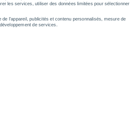
er les services, utiliser des données limitées pour sélectionner
e de l’appareil, publicités et contenu personnalisés, mesure de
t développement de services.
ntaux de l'ayurveda
00
7 min
du
curcuma
dans vos plats dès que
e chaque matin ? Enduisez vous votre corps
êtes déjà un peu adepte de l’ayurveda. «
ême science, celle de la vie
, souligne Nidhi
ignifie « science ». L’ayurveda existe
agesse naturelle, que les animaux