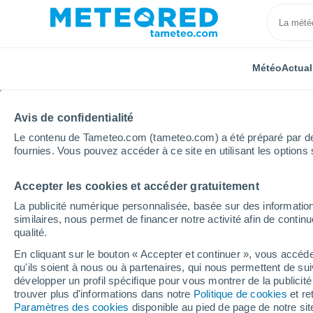
Météo
Actual
TOUTES
ACTUALITÉ
SCIENCE
PRÉVISIONS
ASTR
Avis de confidentialité
Le contenu de Tameteo.com (tameteo.com) a été préparé par des 
fournies. Vous pouvez accéder à ce site en utilisant les options 
Accepter les cookies et accéder gratuitement
La publicité numérique personnalisée, basée sur des information
similaires, nous permet de financer notre activité afin de conti
qualité.
Accueil
Actualités
Loisirs
Bien-être : découvrez 
En cliquant sur le bouton « Accepter et continuer », vous accéde
qu'ils soient à nous ou à partenaires, qui nous permettent de sui
Bien-être : découvrez 
développer un profil spécifique pour vous montrer de la publicit
trouver plus d'informations dans notre
Politique de cookies
et re
qui changent la vie !
Paramètres des cookies
disponible au pied de page de notre si