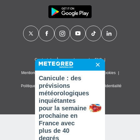
Contact
À propos de nous
FAQ
Mentions légales & Conditions d'utilisation
Cookies
Canicule : des
prévisions
Politique de confidentialité
Paramètres de confidentialité
météorologiques
© 2026 Meteored. Tous droits réservés
inquiétantes
pour la semaine
prochaine en
France avec
plus de 40
degrés