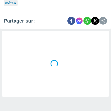
naires
météo
Partager sur: