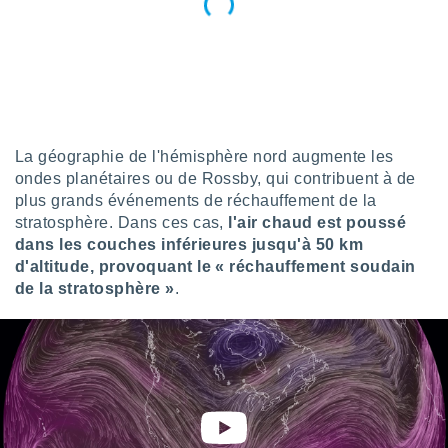
lisé en
 de
. Vous
rouver
ations
re
que de
La géographie de l'hémisphère nord augmente les
kies
ondes planétaires ou de Rossby, qui contribuent à de
r votre
plus grands événements de réchauffement de la
ement à
stratosphère. Dans ces cas,
l'air chaud est poussé
ment en
sur le
dans les couches inférieures jusqu'à 50 km
d'altitude, provoquant le « réchauffement soudain
res des
de la stratosphère »
.
kies
le au
page de
te web.
MENT,
 les