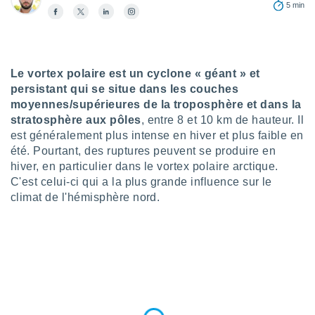
n «
5 min
 et
r »,
cédez au
 et vous
z
Le vortex polaire est un cyclone « géant » et
ation de
persistant qui se situe dans les couches
moyennes/supérieures de la troposphère et dans la
qu'ils
stratosphère aux pôles
, entre 8 et 10 km de hauteur. Il
 nous ou
est généralement plus intense en hiver et plus faible en
aires,
été. Pourtant, des ruptures peuvent se produire en
nt de
hiver, en particulier dans le vortex polaire arctique.
t
C'est celui-ci qui a la plus grande influence sur le
er le
climat de l'hémisphère nord.
ement
te, ainsi
per un
écifique
us
de la
 et du