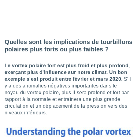
pour
 le
ement
afficher
licité ou
enu
lisé,
Quelles sont les implications de tourbillons
e vous
polaires plus forts ou plus faibles ?
r de la
 non
Le vortex polaire fort est plus froid et plus profond,
lisée.
exerçant plus d'influence sur notre climat. Un bon
uvez
exemple s'est produit entre février et mars 2020
. S'il
y a des anomalies négatives importantes dans le
ation des
noyau du vortex polaire, plus il sera profond et fort par
et
rapport à la normale et entraînera une plus grande
à notre
 par le
circulation et un déplacement de la pression vers des
 cette
niveaux inférieurs.
ion en
sur le
«
».