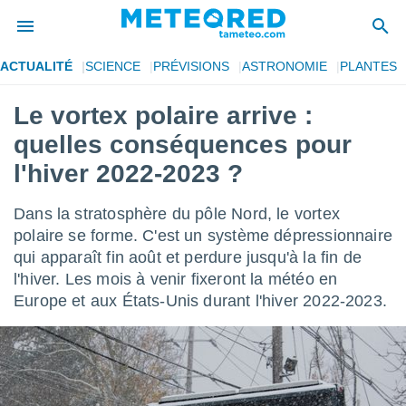
ACTUALITÉ
SCIENCE
PRÉVISIONS
ASTRONOMIE
PLANTES
e
ntialité
Le vortex polaire arrive :
enu de
quelles conséquences pour
o.com
o.com) a
l'hiver 2022-2023 ?
aré par
Dans la stratosphère du pôle Nord, le vortex
onnels
arantir
polaire se forme. C'est un système dépressionnaire
té des
qui apparaît fin août et perdure jusqu'à la fin de
ions
l'hiver. Les mois à venir fixeront la météo en
. Vous
Europe et aux États-Unis durant l'hiver 2022-2023.
accéder
e en
 les
s :
r les