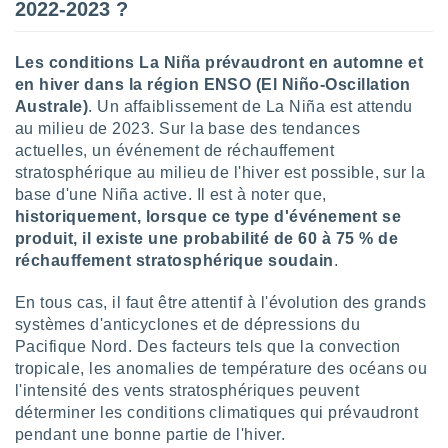
2022-2023 ?
lisés,
des
our
Les conditions La Niña prévaudront en automne et
nner des
en hiver dans la région ENSO (El Niño-Oscillation
s
Australe)
. Un affaiblissement de La Niña est attendu
lisés,
au milieu de 2023. Sur la base des tendances
la
actuelles, un événement de réchauffement
ance des
s,
stratosphérique au milieu de l'hiver est possible, sur la
la
base d'une Niña active. Il est à noter que,
ance des
historiquement, lorsque ce type d'événement se
s,
produit, il existe une probabilité de 60 à 75 % de
dre les
réchauffement stratosphérique soudain
.
par le
En tous cas, il faut être attentif à l'évolution des grands
ques ou
inaisons
systèmes d'anticyclones et de dépressions du
ées
Pacifique Nord. Des facteurs tels que la convection
nt de
tropicale, les anomalies de température des océans ou
tes
l'intensité des vents stratosphériques peuvent
,
déterminer les conditions climatiques qui prévaudront
er et
pendant une bonne partie de l'hiver.
r les