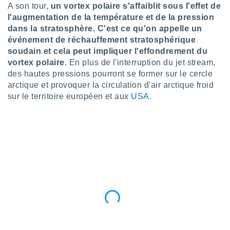
A son tour,
un vortex polaire s'affaiblit sous l'effet de
nées
lles sur
l'augmentation de la température et de la pression
d'un
dans la stratosphère
. C'est ce qu'on appelle un
égitime,
événement de réchauffement stratosphérique
vous
soudain et cela peut impliquer l'effondrement du
vous
vortex polaire
. En plus de l'interruption du jet stream,
 Pour ce
des hautes pressions pourront se former sur le cercle
ous
etirer
arctique et provoquer la circulation d'air arctique froid
sur le territoire européen et aux
USA
.
ement
 opposer
ement
nées à
ment en
 sur «
res
» ou
e
que de
kies
ite web.
t nos