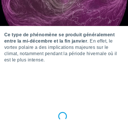
logies
e
s
tez pas
ation de
Ce type de phénomène se produit généralement
, vous
entre la mi-décembre et la fin janvier
. En effet, le
z à
vortex polaire a des implications majeures sur le
à notre
climat, notamment pendant la période hivernale où il
.com.
est le plus intense.
 cas,
us
ns que
s
ires
urer la
on sur le
 seront
, et que
ies ne
as