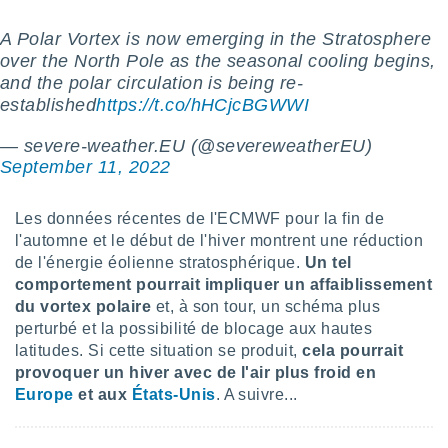
 utiliser
nées
A Polar Vortex is now emerging in the Stratosphere
 pour
over the North Pole as the seasonal cooling begins,
nner le
and the polar circulation is being re-
.
established
https://t.co/hHCjcBGWWI
 de
isation
— severe-weather.EU (@severeweatherEU)
 et
September 11, 2022
ation par
 de
l,
Les données récentes de l'ECMWF pour la fin de
s et
l'automne et le début de l'hiver montrent une réduction
de l'énergie éolienne stratosphérique.
Un tel
lisés,
comportement pourrait impliquer un affaiblissement
de
ance des
du vortex polaire
et, à son tour, un schéma plus
és et du
perturbé et la possibilité de blocage aux hautes
, études
latitudes. Si cette situation se produit,
cela pourrait
ce et
provoquer un hiver avec de l'air plus froid en
pement
Europe
et aux
États-Unis
. A suivre...
ces.
os 1199