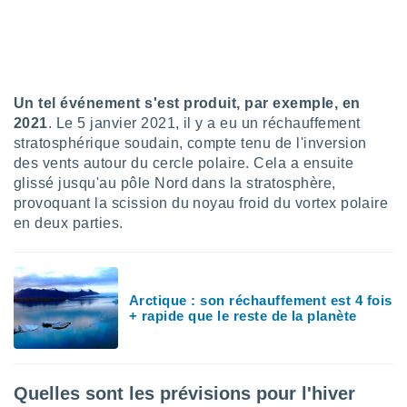
ires
ons le
ent des
es
 :
et/ou
Un tel événement s'est produit, par exemple, en
 à des
2021
. Le 5 janvier 2021, il y a eu un réchauffement
ions sur
stratosphérique soudain, compte tenu de l'inversion
eil,
des vents autour du cercle polaire. Cela a ensuite
des
limitées
glissé jusqu'au pôle Nord dans la stratosphère,
provoquant la scission du noyau froid du vortex polaire
nner la
en deux parties.
, créer
ils pour
ité
lisée,
Arctique : son réchauffement est 4 fois
des
+ rapide que le reste de la planète
our
nner des
és
lisées,
s profils
Quelles sont les prévisions pour l'hiver
enus