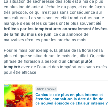
La situation de sécheresse des sols est ainsi de plus
tre
en plus inquiétante à l'échelle du pays, et ce de façon
ement,
très précoce, ce qui n'est pas sans conséquence sur
nos cultures. Les sols sont en effet rendus durs par le
enaires
manque d'eau et les cultures ont le plus souvent été
s des
brûlées par les températures anormalement élevées
 des
nts
de la fin du mois de juin
, ce qui annonce de
 ou des
mauvaises récoltes pour les prochains mois.
gies
es pour
Pour le maïs par exemple, la phase de la floraison la
 accéder
plus critique se situe durant le mois de juillet. Or, cette
r des
phrase de floraison a besoin d'un
climat plutôt
tempéré
avec de l'eau et des températures sans excès
lles
ue votre
pour être efficace.
r ce site
 IP et
Article connexe
ifiants
Canicule : de plus en plus intense et
es.
étendue, connait-on la date de fin de
ce nouvel épisode de chaleur intense ?
eurs
traiter