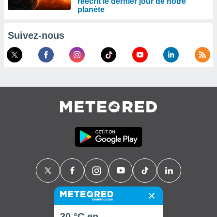
réécrit le dernier jour de notre
planète
Suivez-nous
Contact
À propos de nous
FAQ
30 °C en