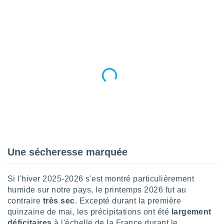
n «
 et
r »,
cédez au
 et vous
z
ation de
qu'ils
 nous ou
aires,
nt de
t
er le
ement
Une sécheresse marquée
te, ainsi
per un
Si l'hiver 2025-2026 s'est montré particulièrement
écifique
humide sur notre pays, le printemps 2026 fut au
us
contraire
très sec
. Excepté durant la première
de la
quinzaine de mai, les précipitations ont été
largement
 et du
déficitaires
à l'échelle de la France durant le