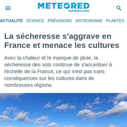
ACTUALITÉ
SCIENCE
PRÉVISIONS
ASTRONOMIE
PLANTES
e
ntialité
La sécheresse s'aggrave en
enu de
France et menace les cultures
o.com
o.com) a
aré par
Avec la chaleur et le manque de pluie, la
sécheresse des sols continue de s'accentuer à
onnels
l'échelle de la France, ce qui n'est pas sans
arantir
té des
conséquences sur les cultures dans de
ions
nombreuses régions.
. Vous
accéder
e en
 les
s :
r les