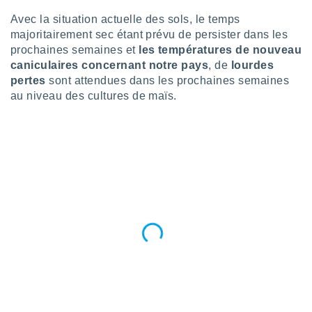
nées
Avec la situation actuelle des sols, le temps
lles sur
majoritairement sec étant prévu de persister dans les
d'un
égitime,
prochaines semaines et
les températures de nouveau
vous
caniculaires concernant notre pays
, de
lourdes
vous
pertes
sont attendues dans les prochaines semaines
 Pour ce
au niveau des cultures de maïs.
ous
etirer
ement
 opposer
ement
nées à
ment en
 sur «
res
» ou
e
que de
kies
ite web.
t nos