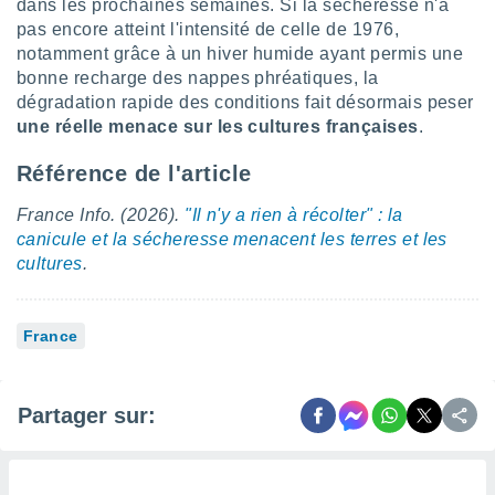
dans les prochaines semaines. Si la sécheresse n'a
 utiliser
nées
pas encore atteint l'intensité de celle de 1976,
 pour
notamment grâce à un hiver humide ayant permis une
nner le
bonne recharge des nappes phréatiques, la
.
dégradation rapide des conditions fait désormais peser
 de
une réelle menace sur les cultures françaises
.
isation
 et
Référence de l'article
ation par
 de
France Info. (2026).
"Il n'y a rien à récolter" : la
l,
canicule et la sécheresse menacent les terres et les
s et
cultures
.
lisés,
de
ance des
France
és et du
, études
ce et
Partager sur:
pement
ces.
os 1199