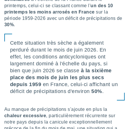
lisé en
printemps, celui-ci se classant comme l'
un des 10
 de
printemps les moins arrosés en France
sur la
. Vous
période 1959-2026 avec un déficit de précipitations de
rouver
30%
.
ations
re
Cette situation très sèche a également
que de
kies
perduré durant le mois de juin 2026. En
r votre
effet, les conditions anticycloniques ont
ement à
largement dominé à l'échelle du pays, si
ment en
sur le
bien que juin 2026 se classe
à la sixième
place des mois de juin les plus secs
res des
depuis 1959
en France, celui-ci affichant un
kies
déficit de précipitations d'environ
50%
.
le au
page de
te web.
Au manque de précipitations s'ajoute en plus la
MENT,
chaleur excessive
, particulièrement récurrente sur
notre pays depuis la canicule exceptionnellement
 les
précoce de la fin du mois de mai, une situation qui a