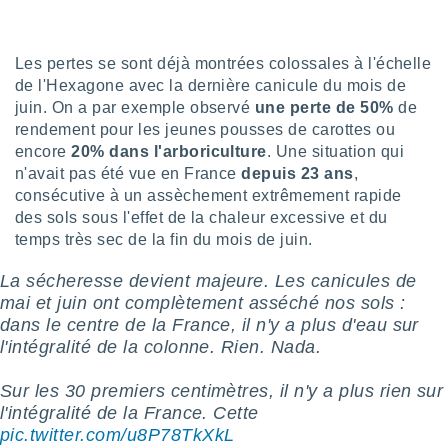
ires
ons le
ent des
es
Les pertes se sont déjà montrées colossales à l'échelle
 :
de l'Hexagone avec la dernière canicule du mois de
et/ou
juin. On a par exemple observé
une perte de 50%
de
 à des
rendement pour les jeunes pousses de carottes ou
ions sur
encore
20% dans l'arboriculture
. Une situation qui
eil,
n'avait pas été vue en France
depuis 23 ans
,
des
consécutive à un assèchement extrêmement rapide
limitées
des sols sous l'effet de la chaleur excessive et du
nner la
temps très sec de la fin du mois de juin.
, créer
ils pour
La sécheresse devient majeure. Les canicules de
ité
mai et juin ont complètement asséché nos sols :
lisée,
dans le centre de la France, il n'y a plus d'eau sur
des
l'intégralité de la colonne. Rien. Nada.
our
nner des
Sur les 30 premiers centimètres, il n'y a plus rien sur
és
lisées,
l'intégralité de la France. Cette
s profils
pic.twitter.com/u8P78TkXkL
enus