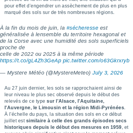
logies
pour effet d'engendrer un assèchement de plus en plus
e
marqué des sols sur de très nombreuses régions.
s
tez pas
À la fin du mois de juin, la
#sécheresse
est
ation de
généralisée à lensemble du territoire hexagonal et
, vous
de la Corse avec une humidité des sols superficiels
z à
proche de
à notre
celle de 2022 ou 2025 à la même période
https://t.co/gL4Zh3GeAp
pic.twitter.com/o63Gkrxryb
.com.
 cas,
us
— Mystere Météo (@MystereMeteo)
July 3, 2026
ns que
s
Au 27 juin dernier, les sols se rapprochaient ainsi de
ires
leur niveau le plus sec observé depuis le début des
urer la
relevés de ce type
sur l'Alsace, l'Aquitaine,
on sur le
l'Auvergne, le Limousin et la région Midi-Pyrénées
.
 seront
À l'échelle du pays, la situation des sols en ce début
, et que
juillet est
similaire à celle des grands épisodes secs
ies ne
historiques depuis le début des mesures en 1959
, et
as