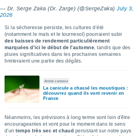
lisés,
— Dr. Serge Zaka (Dr. Zarge) (@SergeZaka)
July 3,
des
2026
our
nner des
Si la sécheresse persiste, les cultures d'été
s
(notamment le maïs et le tournesol) pourraient subir
lisés,
la
des baisses de rendement particulièrement
ance des
marquées d'ici le début de l'automne
, tandis que des
s,
pluies significatives dans les prochaines semaines
la
limiteraient une partie des dégâts.
ance des
s,
dre les
par le
Article connexe
La canicule a chassé les moustiques :
ques ou
découvrez quand ils vont revenir en
inaisons
France
ées
nt de
tes
Néanmoins, les prévisions à long terme sont loin d'être
,
encourageantes et vont pour le moment dans le sens
er et
d'un
temps très sec et chaud
persistant sur notre pays
r les