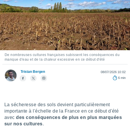
s et
r
tement
cité
ue
lisée,
ACCEPTER
ur des
ET
ions
CONTINUER
es par le
De nombreuses cultures françaises subissent les conséquences du
 cookies
manque d'eau et de la chaleur excessive en ce début d'été
PARAMÈTRES
gies
Tristan Bergen
08/07/2026 10:02
es, nous
6 min
de
 notre
afin de
r à vous
r
La sécheresse des sols devient particulièrement
ment des
importante à l'échelle de la France en ce début d'été
 de très
avec
des conséquences de plus en plus marquées
alité.
sur nos cultures
.
ant sur