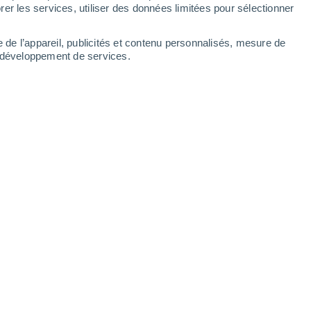
er les services, utiliser des données limitées pour sélectionner
e de l’appareil, publicités et contenu personnalisés, mesure de
t développement de services.
 fin du mois de mai s’abat sur Paris
rs des prochains jours, les
barre des 35 °C. À cette heure, il
ette vague de chaleur prendra fin.
/2026 17:40
4 min
is de mai et de juin,
voilà qu'une
'Île-de-France.
Pour le moment, en termes
celle du mois de juin,
où la barre des 40 °C
nnoncent très élevées au cours des