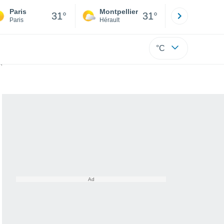
Paris
Montpellier
Besançon
31°
31°
Paris
Hérault
Doubs
°C
isions météo sont inquiétantes