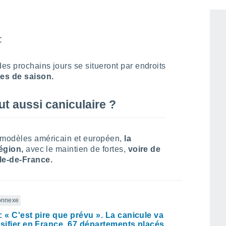
C
es prochains jours se situeront par endroits
es de saison.
t aussi caniculaire ?
s modèles américain et européen,
la
région,
avec le maintien de fortes,
voire de
Île-de-France.
connexe
: « C'est pire que prévu ». La canicule va
nsifier en France, 67 départements placés