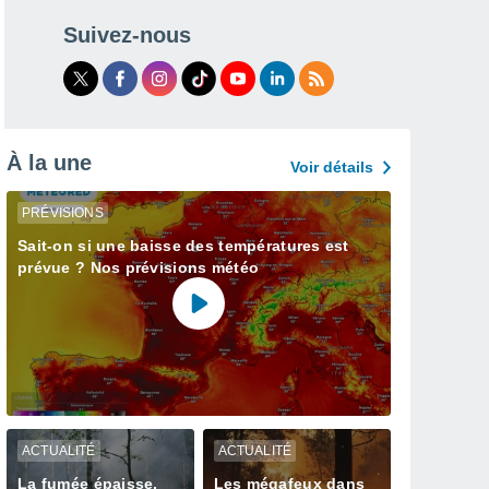
Suivez-nous
À la une
Voir détails
PRÉVISIONS
Sait-on si une baisse des températures est
prévue ? Nos prévisions météo
ACTUALITÉ
ACTUALITÉ
La fumée épaisse,
Les mégafeux dans