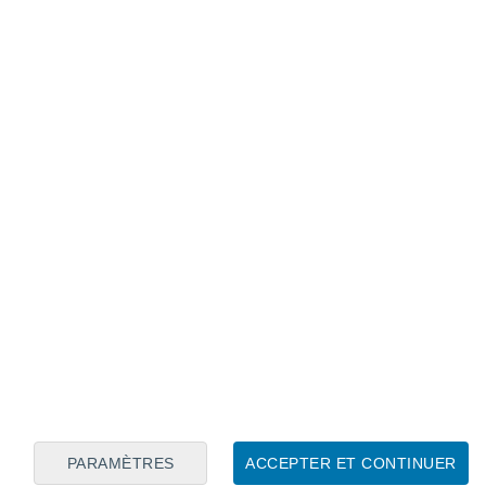
ance selon le modèle GFS.
oncent de plus en plus difficiles,
avec des
redescendre sous les 22 à 25 °C.
urs des prochains jours à Paris :
PARAMÈTRES
ACCEPTER ET CONTINUER