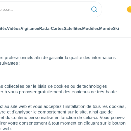
ités
Vidéos
Vigilance
Radar
Cartes
Satellites
Modèles
Monde
Ski
ONOMIE
PLANTES
LOISIRS
professionnels afin de garantir la qualité des informations
suivantes :
s collectées par le biais de cookies ou de technologies
nuer à vous proposer gratuitement des contenus de très haute
e vague de chaleur interminable à Paris et en Île-de-France ! Les prév
z au site web et vous acceptez l'installation de tous les cookies,
vre et d'analyser le comportement sur le site, ainsi que de
gue de chaleur
é et du contenu personnalisé en fonction de celui-ci. Vous pouvez
tirer votre consentement à tout moment en cliquant sur le bouton
 en Île-de-France ! Les
te web.