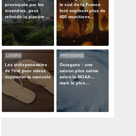
provoquée par les
le sud de la France
incendies, peut
font exploser plus de
refroidir la planète à
400 munitions
court terme
oubliées datant de la
Seconde Guerre
mondiale
LOISIRS
PRÉVISIONS
Les indispensables
Ouragans : une
de l'été pour mieux
saison plus calme
supporter la canicule
selon la NOAA…
mais le plus
dangereux reste-t-il à
venir ?