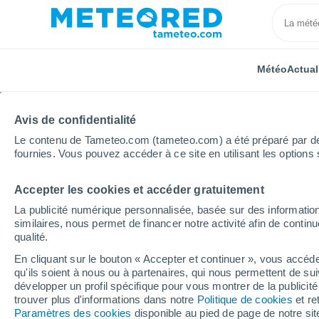
Météo
Actual
TOUTES
ACTUALITÉ
SCIENCE
PRÉVISIONS
ASTR
Avis de confidentialité
Le contenu de Tameteo.com (tameteo.com) a été préparé par des 
fournies. Vous pouvez accéder à ce site en utilisant les options 
Accepter les cookies et accéder gratuitement
La publicité numérique personnalisée, basée sur des information
similaires, nous permet de financer notre activité afin de conti
qualité.
Accueil
Actualités
Prévisions
36, 37 degrés : un
En cliquant sur le bouton « Accepter et continuer », vous accéde
qu'ils soient à nous ou à partenaires, qui nous permettent de sui
36, 37 degrés : une va
développer un profil spécifique pour vous montrer de la publicit
trouver plus d'informations dans notre
Politique de cookies
et re
interminable à Paris et
Paramètres des cookies
disponible au pied de page de notre si