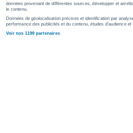
données provenant de différentes sources, développer et amélior
le contenu.
Données de géolocalisation précises et identification par analys
performance des publicités et du contenu, études d’audience e
Voir nos 1199 partenaires
La troisième canicule depuis la
et la région parisienne. Au cou
températures vont dépasser la 
est impossible de dire quand c
Marc Hay
07/07
Après les canicules historiques des mo
troisième canicule touche Paris et l
de sévérité, elle reste en dessous de 
avait été franchie à deux reprises.
Il n'empêche que les températures s'a