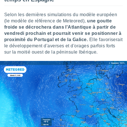
logies
e
s
Selon les dernières simulations du modèle européen
(le modèle de référence de Meteored),
une goutte
tez pas
froide se décrochera dans l'Atlantique à partir de
ation de
vendredi prochain et pourrait venir se positionner à
, vous
proximité du Portugal et de la Galice.
Elle favoriserait
z à
le développement d'averses et d'orages parfois forts
à notre
sur la moitié ouest de la péninsule Ibérique.
.com.
 cas,
us
ns que
s
ires
urer la
on sur le
 seront
, et que
ies ne
as