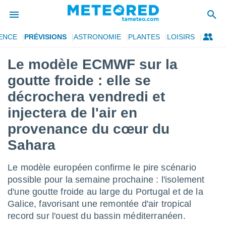
ENCE
PRÉVISIONS
ASTRONOMIE
PLANTES
LOISIRS
e
ntialité
Le modèle ECMWF sur la
enu de
goutte froide : elle se
o.com
o.com) a
décrochera vendredi et
aré par
injectera de l'air en
onnels
provenance du cœur du
arantir
té des
Sahara
ions
. Vous
Le modèle européen confirme le pire scénario
accéder
e en
possible pour la semaine prochaine : l'isolement
 les
d'une goutte froide au large du Portugal et de la
Galice, favorisant une remontée d'air tropical
s :
record sur l'ouest du bassin méditerranéen.
r les