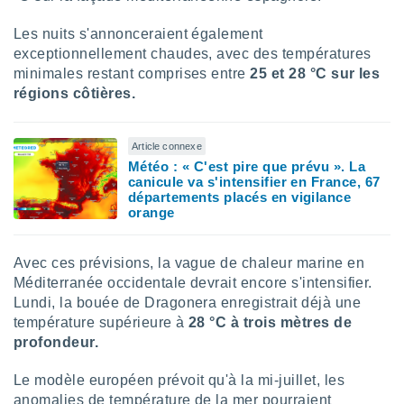
 utiliser
nées
Les nuits s'annonceraient également
 pour
exceptionnellement chaudes, avec des températures
nner le
minimales restant comprises entre
25 et 28 °C
sur les
.
régions côtières.
 de
isation
 et
Article connexe
ation par
Météo : « C'est pire que prévu ». La
 de
canicule va s'intensifier en France, 67
l,
départements placés en vigilance
s et
orange
lisés,
de
Avec ces prévisions, la vague de chaleur marine en
ance des
Méditerranée occidentale devrait encore s'intensifier.
és et du
Lundi, la bouée de Dragonera enregistrait déjà une
, études
température supérieure à
28 °C
à trois mètres de
ce et
profondeur.
pement
ces.
Le modèle européen prévoit qu'à la mi-juillet, les
os 1199
anomalies de température de la mer pourraient