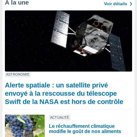
À la une
Voir détails
ASTRONOMIE
Alerte spatiale : un satellite privé
envoyé à la rescousse du télescope
Swift de la NASA est hors de contrôle
ACTUALITÉ
Le réchauffement climatique
modifie le goût de nos aliments