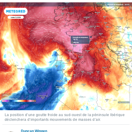
s et
r
tement
cité
ue
lisée,
ACCEPTER
ur des
ET
ions
CONTINUER
es par le
 cookies
PARAMÈTRES
gies
es, nous
de
 notre
afin de
r à vous
r
ment des
 de très
La position d’une goutte froide au sud-ouest de la péninsule Ibérique
alité.
déclenchera d’importants mouvements de masses d’air.
ant sur
Duncan Wingen