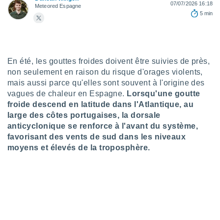
n «
07/07/2026 16:18
Meteored Espagne
 et
5 min
r »,
cédez au
 et vous
z
ation de
En été, les gouttes froides doivent être suivies de près,
non seulement en raison du risque d'orages violents,
qu'ils
mais aussi parce qu'elles sont souvent à l'origine des
 nous ou
vagues de chaleur en Espagne.
Lorsqu'une goutte
aires,
froide descend en latitude dans l'Atlantique, au
large des côtes portugaises, la dorsale
nt de
t
anticyclonique se renforce à l'avant du système,
er le
favorisant des vents de sud dans les niveaux
ement
moyens et élevés de la troposphère.
te, ainsi
per un
écifique
us
de la
 et du