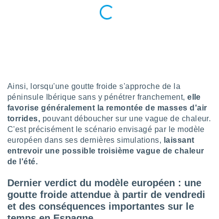
lisé en
 de
. Vous
rouver
ations
re
que de
kies
Ainsi, lorsqu'une goutte froide s'approche de la
r votre
péninsule Ibérique sans y pénétrer franchement,
elle
ement à
favorise généralement la remontée de masses d'air
ment en
torrides,
pouvant déboucher sur une vague de chaleur.
sur le
C'est précisément le scénario envisagé par le modèle
res des
européen dans ses dernières simulations,
laissant
kies
entrevoir une possible troisième vague de chaleur
le au
de l'été.
page de
te web.
Dernier verdict du modèle européen : une
goutte froide attendue à partir de vendredi
MENT,
et des conséquences importantes sur le
 les
temps en Espagne