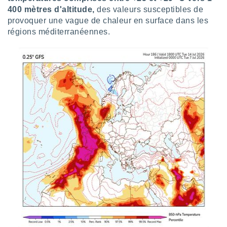
nées
400 mètres d'altitude,
des valeurs susceptibles de
lles sur
provoquer une vague de chaleur en surface dans les
d'un
régions méditerranéennes.
égitime,
vous
vous
 Pour ce
ous
etirer
ement
 opposer
ement
nées à
ment en
 sur «
res
» ou
e
que de
kies
ite web.
t nos