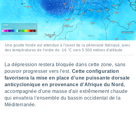
pour
 le
ement
afficher
licité ou
enu
lisé,
e vous
Une goutte froide est attendue à l'ouest de la péninsule Ibérique, avec
des températures de l'ordre de -16 °C vers 5 500 mètres d'altitude.
r de la
 non
La dépression restera bloquée dans cette zone, sans
lisée.
pouvoir progresser vers l'est.
Cette configuration
uvez
favorisera la mise en place d'une puissante dorsale
anticyclonique en provenance d'Afrique du Nord,
ation des
accompagnée d'une masse d'air extrêmement chaude
et
qui envahira l'ensemble du bassin occidental de la
à notre
Méditerranée.
 par le
 cette
ion en
sur le
«
».