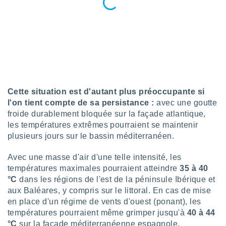
lisés,
des
our
nner des
s
lisés,
la
ance des
s,
Cette situation est d'autant plus préoccupante si
la
l'on tient compte de sa persistance :
avec une goutte
ance des
froide durablement bloquée sur la façade atlantique,
s,
dre les
les températures extrêmes pourraient se maintenir
par le
plusieurs jours sur le bassin méditerranéen.
ques ou
Avec une masse d'air d'une telle intensité, les
inaisons
températures maximales pourraient atteindre
35 à 40
ées
°C
dans les régions de l'est de la péninsule Ibérique et
nt de
aux Baléares, y compris sur le littoral. En cas de mise
tes
,
en place d'un régime de vents d'ouest (ponant), les
er et
températures pourraient même grimper jusqu'à
40 à 44
r les
°C
sur la façade méditerranéenne espagnole.