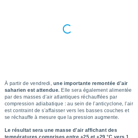
tre
ement,
enaires
s des
 des
nts
 ou des
gies
es pour
 accéder
r des
lles
À partir de vendredi,
une importante remontée d'air
ue votre
saharien est attendue.
Elle sera également alimentée
r ce site
par des masses d'air atlantiques réchauffées par
compression adiabatique : au sein de l'anticyclone, l'air
 IP et
est contraint de s'affaisser vers les basses couches et
ifiants
se réchauffe à mesure que la pression augmente.
es.
eurs
Le résultat sera une masse d'air affichant des
traiter
températures comprises entre +25 et +29 °C vers 1