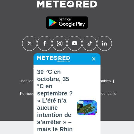
Contact
À propos de nous
FAQ
30 °C en
octobre, 35
Mentions légales & Conditions d'utilisation
Cookies
°C en
septembre ?
Politique de confidentialité
Paramètres de confidentialité
« L’été n’a
© 2026 Meteored. Tous droits réservés
aucune
intention de
s’arrêter » –
mais le Rhin