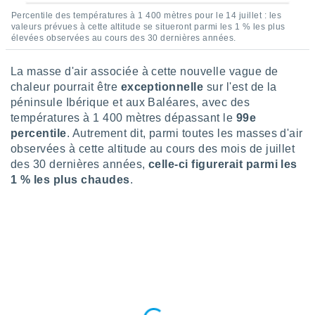
ires
ons le
Percentile des températures à 1 400 mètres pour le 14 juillet : les
valeurs prévues à cette altitude se situeront parmi les 1 % les plus
ent des
élevées observées au cours des 30 dernières années.
es
 :
La masse d'air associée à cette nouvelle vague de
et/ou
chaleur pourrait être
exceptionnelle
sur l'est de la
 à des
ions sur
péninsule Ibérique et aux Baléares, avec des
eil,
températures à 1 400 mètres dépassant le
99e
des
percentile
. Autrement dit, parmi toutes les masses d'air
limitées
observées à cette altitude au cours des mois de juillet
des 30 dernières années,
celle-ci figurerait parmi les
nner la
1 % les plus chaudes
.
, créer
ils pour
ité
lisée,
des
our
nner des
és
lisées,
s profils
enus