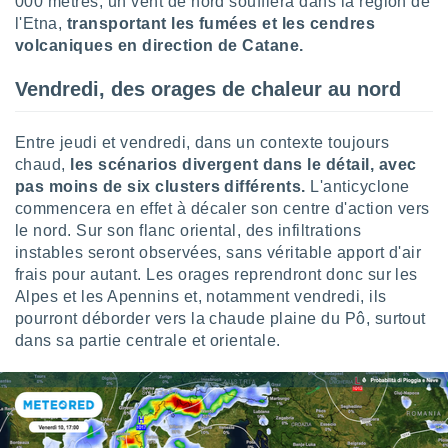
000 mètres, un vent de nord soufflera dans la région de
ires
ons le
l'Etna,
transportant les fumées et les cendres
ent des
volcaniques en direction de Catane.
es
 :
Vendredi, des orages de chaleur au nord
et/ou
 à des
Entre jeudi et vendredi, dans un contexte toujours
ions sur
eil,
chaud,
les scénarios divergent dans le détail, avec
des
pas moins de six clusters différents.
L'anticyclone
limitées
commencera en effet à décaler son centre d'action vers
le nord. Sur son flanc oriental, des infiltrations
nner la
instables seront observées, sans véritable apport d'air
, créer
frais pour autant. Les orages reprendront donc sur les
ils pour
ité
Alpes et les Apennins et, notamment vendredi, ils
lisée,
pourront déborder vers la chaude plaine du Pô, surtout
des
dans sa partie centrale et orientale.
our
nner des
és
lisées,
s profils
enus