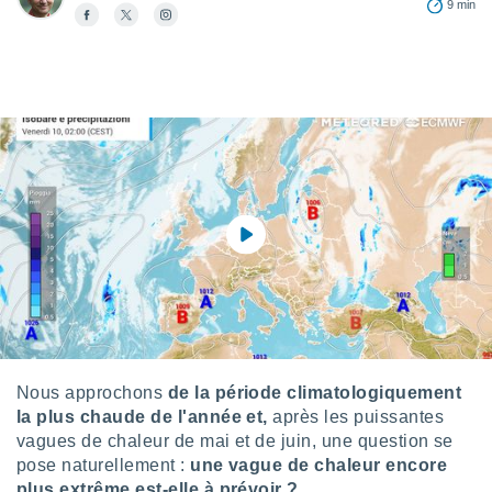
9 min
s et
r
tement
cité
ue
lisée,
ACCEPTER
ur des
ET
ions
CONTINUER
es par le
 cookies
PARAMÈTRES
gies
es, nous
de
 notre
afin de
r à vous
r
Nous approchons
de la période climatologiquement
ment des
la plus chaude de l'année et,
après les puissantes
 de très
vagues de chaleur de mai et de juin, une question se
alité.
pose naturellement :
une vague de chaleur encore
ant sur
plus extrême est-elle à prévoir ?