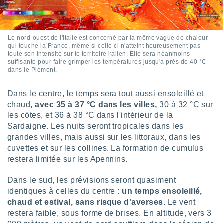
nées
lles sur
d'un
égitime,
Le nord-ouest de l'Italie est concerné par la même vague de chaleur
vous
qui touche la France, même si celle-ci n'atteint heureusement pas
vous
toute son intensité sur le territoire italien. Elle sera néanmoins
suffisante pour faire grimper les températures jusqu'à près de 40 °C
 Pour ce
dans le Piémont.
ous
etirer
Dans le centre, le temps sera tout aussi ensoleillé et
ement
chaud,
avec 35 à 37 °C dans les villes,
30 à 32 °C sur
 opposer
les côtes, et 36 à 38 °C dans l'intérieur de la
ement
Sardaigne. Les nuits seront tropicales dans les
nées à
grandes villes, mais aussi sur les littoraux, dans les
ment en
 sur «
cuvettes et sur les collines. La formation de cumulus
res
» ou
restera limitée sur les Apennins.
e
que de
Dans le sud, les prévisions seront quasiment
kies
identiques à celles du centre :
un temps ensoleillé,
ite web.
chaud et estival, sans risque d'averses.
Le vent
restera faible, sous forme de brises. En altitude, vers 3
t nos