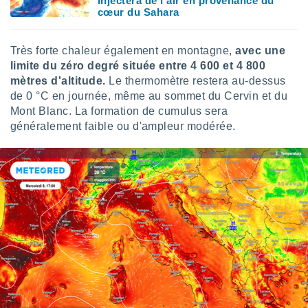
injectera de l'air en provenance du
cœur du Sahara
tre
ement,
Très forte chaleur également en montagne,
avec une
enaires
limite du zéro degré située entre 4 600 et 4 800
s des
mètres d'altitude.
Le thermomètre restera au-dessus
 des
nts
de 0 °C en journée, même au sommet du Cervin et du
 ou des
Mont Blanc. La formation de cumulus sera
gies
généralement faible ou d'ampleur modérée.
es pour
 accéder
r des
lles
ue votre
r ce site
 IP et
ifiants
es.
eurs
traiter