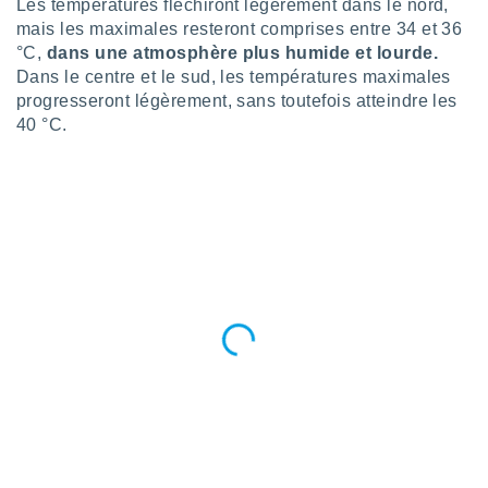
Les températures fléchiront légèrement dans le nord,
 utiliser
nées
mais les maximales resteront comprises entre 34 et 36
 pour
°C,
dans une atmosphère plus humide et lourde.
nner le
Dans le centre et le sud, les températures maximales
.
progresseront légèrement, sans toutefois atteindre les
 de
40 °C.
isation
 et
ation par
 de
l,
s et
lisés,
de
ance des
és et du
, études
ce et
pement
ces.
os 1199