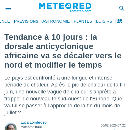
ENCE
PRÉVISIONS
ASTRONOMIE
PLANTES
LOISIRS
e
ntialité
Tendance à 10 jours : la
enu de
dorsale anticyclonique
o.com
o.com) a
africaine va se décaler vers le
aré par
nord et modifier le temps
onnels
arantir
Le pays est confronté à une longue et intense
té des
période de chaleur. Après le pic de chaleur de la fin
ions
. Vous
juin, une nouvelle vague de chaleur s'apprête à
accéder
frapper de nouveau le sud-ouest de l'Europe. Que
e en
va-t-il se passer à l'approche de la fin du mois de
 les
juillet ?
s :
Luca Lombroso
08/07/2026 07:22
Meteored Italie
r les