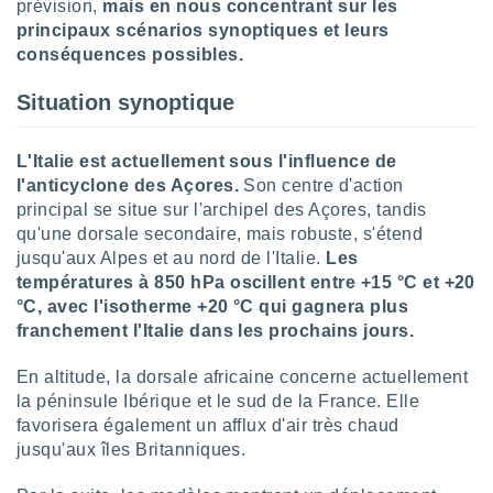
prévision,
mais en nous concentrant sur les
lisé en
principaux scénarios synoptiques et leurs
 de
conséquences possibles.
. Vous
rouver
Situation synoptique
ations
re
L'Italie est actuellement sous l'influence de
que de
kies
l'anticyclone des Açores.
Son centre d'action
r votre
principal se situe sur l'archipel des Açores, tandis
ement à
qu'une dorsale secondaire, mais robuste, s'étend
ment en
jusqu'aux Alpes et au nord de l'Italie.
Les
sur le
températures à 850 hPa oscillent entre +15 °C et +20
°C, avec l'isotherme +20 °C qui gagnera plus
res des
kies
franchement l'Italie dans les prochains jours.
le au
page de
En altitude, la dorsale africaine concerne actuellement
te web.
la péninsule Ibérique et le sud de la France. Elle
favorisera également un afflux d'air très chaud
MENT,
jusqu'aux îles Britanniques.
 les