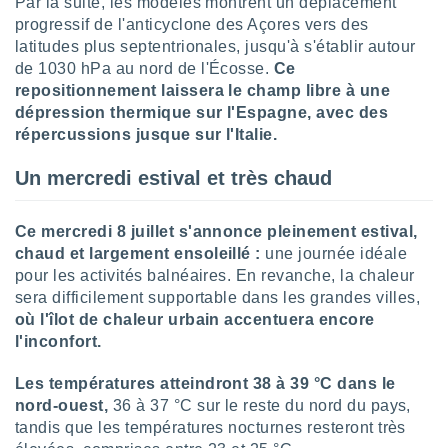
Par la suite, les modèles montrent un déplacement
logies
progressif de l'anticyclone des Açores vers des
e
s
latitudes plus septentrionales, jusqu'à s'établir autour
de 1030 hPa au nord de l'Écosse.
Ce
tez pas
repositionnement laissera le champ libre à une
ation de
dépression thermique sur l'Espagne, avec des
, vous
répercussions jusque sur l'Italie.
z à
à notre
Un mercredi estival et très chaud
.com.
 cas,
Ce mercredi 8 juillet s'annonce pleinement estival,
us
chaud et largement ensoleillé :
une journée idéale
ns que
pour les activités balnéaires. En revanche, la chaleur
s
sera difficilement supportable dans les grandes villes,
ires
où l'îlot de chaleur urbain accentuera encore
urer la
l'inconfort.
on sur le
 seront
Les températures atteindront 38 à 39 °C dans le
, et que
nord-ouest,
36 à 37 °C sur le reste du nord du pays,
ies ne
tandis que les températures nocturnes resteront très
as