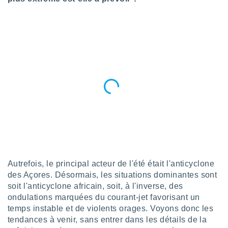
n «
 et
r »,
cédez au
 et vous
z
ation de
qu'ils
 nous ou
aires,
nt de
t
er le
ement
te, ainsi
Autrefois, le principal acteur de l'été était l'anticyclone
des Açores. Désormais, les situations dominantes sont
per un
soit l'anticyclone africain, soit, à l'inverse, des
écifique
us
ondulations marquées du courant-jet favorisant un
de la
temps instable et de violents orages. Voyons donc les
 et du
tendances à venir, sans entrer dans les détails de la