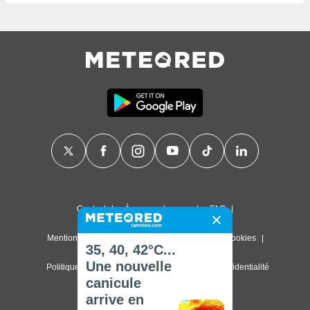
Contact
À propos de nous
FAQ
Mentions légales & Conditions d'utilisation
Cookies
35, 40, 42°C...
Une nouvelle
Politique de confidentialité
Paramètres de confidentialité
canicule
© 2026 Meteored. Tous droits réservés
arrive en