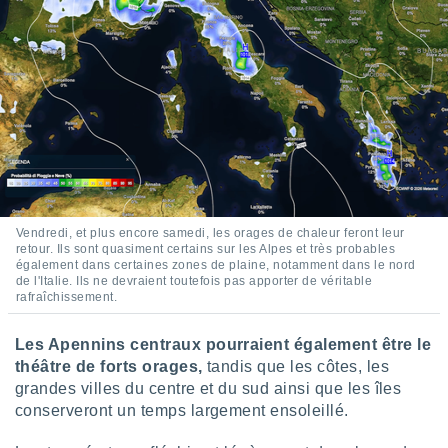
lisés,
des
our
nner des
s
lisés,
la
ance des
s,
la
ance des
s,
Vendredi, et plus encore samedi, les orages de chaleur feront leur
dre les
retour. Ils sont quasiment certains sur les Alpes et très probables
par le
également dans certaines zones de plaine, notamment dans le nord
de l'Italie. Ils ne devraient toutefois pas apporter de véritable
rafraîchissement.
ques ou
inaisons
ées
Les Apennins centraux pourraient également être le
nt de
théâtre de forts orages,
tandis que les côtes, les
tes
grandes villes du centre et du sud ainsi que les îles
,
conserveront un temps largement ensoleillé.
er et
r les