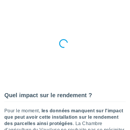
tre
ement,
enaires
s des
 des
nts
 ou des
gies
es pour
 accéder
r des
lles
ue votre
r ce site
Quel impact sur le rendement ?
 IP et
ifiants
Pour le moment,
les données manquent sur l'impact
es.
que peut avoir cette installation sur le rendement
eurs
des parcelles ainsi protégées
. La Chambre
traiter
d'agriculture du Vaucluse ne souhaite pas se précipiter