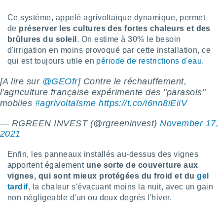
pour
 le
Ce système, appelé agrivoltaïque dynamique, permet
ement
de
préserver les cultures des fortes chaleurs et des
afficher
licité ou
brûlures du soleil
. On estime à 30% le besoin
enu
d'irrigation en moins provoqué par cette installation, ce
lisé,
qui est toujours utile en
période de restrictions d'eau
.
e vous
[A lire sur
@GEOfr
] Contre le réchauffement,
r de la
l'agriculture française expérimente des "parasols"
mobiles
#agrivoltaïsme
https://t.co/i6nn8iEiiV
 non
lisée.
— RGREEN INVEST (@rgreeninvest)
November 17,
uvez
2021
ation des
et
Enfin, les panneaux installés au-dessus des vignes
à notre
apportent également
une sorte de couverture aux
 par le
vignes, qui sont mieux protégées du froid et du
gel
 cette
tardif
, la chaleur s'évacuant moins la nuit, avec un gain
ion en
non négligeable d'un ou deux degrés l'hiver.
sur le
«
».