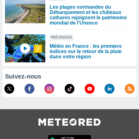
Les plages normandes du
Débarquement et les châteaux
cathares rejoignent le patrimoine
mondial de l'Unesco
PRÉVISIONS
Météo en France : les premiers
indices sur le retour de la pluie
dans votre région
Suivez-nous