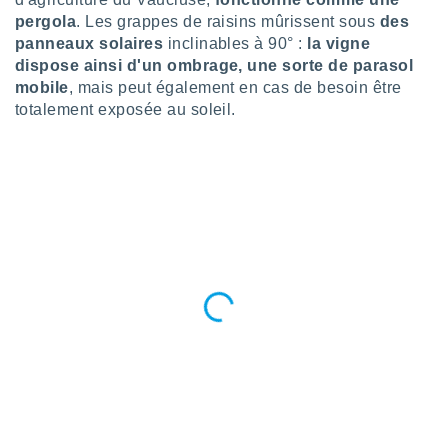
logies
pergola
. Les grappes de raisins mûrissent sous
des
e
panneaux solaires
inclinables à 90° :
la vigne
s
dispose ainsi d'un ombrage, une sorte de parasol
mobile
, mais peut également en cas de besoin être
tez pas
ation de
totalement exposée au soleil.
, vous
z à
à notre
.com.
 cas,
us
ns que
s
ires
urer la
on sur le
 seront
, et que
ies ne
as