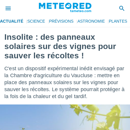
ACTUALITÉ
SCIENCE
PRÉVISIONS
ASTRONOMIE
PLANTES
e
ntialité
Insolite : des panneaux
enu de
solaires sur des vignes pour
o.com
o.com) a
sauver les récoltes !
aré par
C'est un dispositif expérimental inédit envisagé par
onnels
arantir
la Chambre d'agriculture du Vaucluse : mettre en
té des
place des panneaux solaires sur les vignes pour
ions
sauver les récoltes. Le système pourrait protéger à
. Vous
la fois de la chaleur et du gel tardif.
accéder
e en
 les
s :
r les