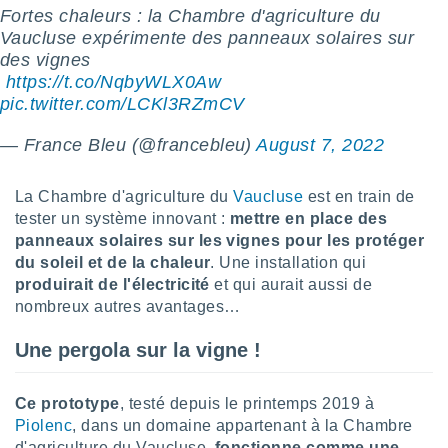
Fortes chaleurs : la Chambre d'agriculture du
lisé en
 de
Vaucluse expérimente des panneaux solaires sur
. Vous
des vignes
rouver
️
https://t.co/NqbyWLX0Aw
pic.twitter.com/LCKl3RZmCV
ations
re
— France Bleu (@francebleu)
August 7, 2022
que de
kies
r votre
La Chambre d'agriculture du
Vaucluse
est en train de
ement à
tester un système innovant :
mettre en place des
ment en
panneaux solaires sur les vignes pour les protéger
sur le
du soleil et de la chaleur
. Une installation qui
res des
produirait de l'électricité
et qui aurait aussi de
kies
nombreux autres avantages…
le au
page de
Une pergola sur la vigne !
te web.
MENT,
Ce prototype
, testé depuis le printemps 2019 à
Piolenc
, dans un domaine appartenant à la Chambre
 les
d'agriculture du Vaucluse,
fonctionne comme une