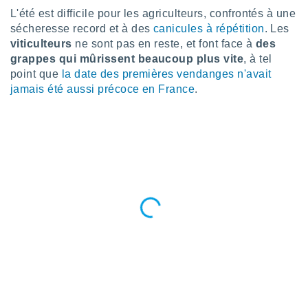
n «
L'été est difficile pour les agriculteurs, confrontés à une
 et
sécheresse record et à des
canicules à répétition
. Les
r »,
viticulteurs
ne sont pas en reste, et font face à
des
cédez au
 et vous
grappes qui mûrissent beaucoup plus vite
, à tel
z
point que
la date des premières vendanges n'avait
ation de
jamais été aussi précoce en France
.
qu'ils
 nous ou
aires,
nt de
t
er le
ement
te, ainsi
per un
écifique
us
de la
 et du