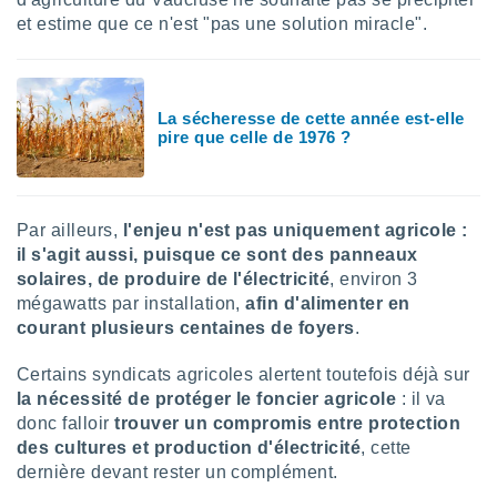
nées
et estime que ce n'est "pas une solution miracle".
lles sur
d'un
égitime,
vous
La sécheresse de cette année est-elle
vous
pire que celle de 1976 ?
 Pour ce
ous
etirer
ement
Par ailleurs,
l'enjeu n'est pas uniquement agricole :
 opposer
il s'agit aussi, puisque ce sont des panneaux
ement
solaires, de produire de l'électricité
, environ 3
nées à
mégawatts par installation,
afin d'alimenter en
ment en
courant plusieurs centaines de foyers
.
 sur «
res
» ou
e
Certains syndicats agricoles alertent toutefois déjà sur
que de
la nécessité de protéger le foncier agricole
: il va
kies
donc falloir
trouver un compromis entre protection
ite web.
des cultures et production d'électricité
, cette
dernière devant rester un complément.
t nos