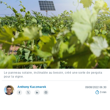
s et
r
tement
cité
ue
lisée,
ACCEPTER
ur des
ET
ions
CONTINUER
es par le
 cookies
PARAMÈTRES
gies
es, nous
de
 notre
Le panneau solaire, inclinable au besoin, créé une sorte de pergola
afin de
pour la vigne.
r à vous
r
Anthony Kaczmarek
09/08/2022 06:30
ment des
3 min
 de très
alité.
ant sur