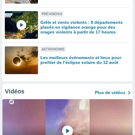
lisé en
 de
PRÉVISIONS
. Vous
rouver
Grêle et vents violents : 8 départements
placés en vigilance orange pour des
orages violents à partir de 17 heures
ations
re
que de
ASTRONOMIE
kies
r votre
Les meilleurs événements et lieux pour
ement à
profiter de l’éclipse solaire du 12 août
ment en
sur le
res des
kies
Vidéos
Plus de vidéos
le au
page de
te web.
MENT,
 les