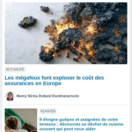
n «
 et
r »,
cédez au
 et vous
z
ation de
qu'ils
 nous ou
aires,
nt de
ACTUALITÉ
t
Les mégafeux font exploser le coût des
er le
assurances en Europe
ement
te, ainsi
Mamy Nirina Rolland Randrianarivelo
per un
écifique
PLANTES
us
Il éloigne guêpes et araignées de votre
de la
terrasse : découvrez ce déchet de cuisine
 et du
courant qui peut vous aider