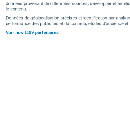
données provenant de différentes sources, développer et amélior
le contenu.
41°
/
24°
39°
/
25°
40°
/
22°
Données de géolocalisation précises et identification par analys
performance des publicités et du contenu, études d’audience e
13
-
37
km/h
18
-
44
km/h
20
13
-
32
km/h
Voir nos 1199 partenaires
Jeudi 13 août
Ciel dégagé
26°
02:00
T. ressentie
26°
Ciel dégagé
23°
05:00
T. ressentie
25°
Ensoleillé
24°
08:00
T. ressentie
26°
Ensoleillé
32°
11:00
T. ressentie
30°