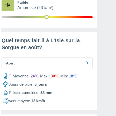
Faible
Ambroisie (23 #/m³)
Quel temps fait-il à L'Isle-sur-la-
Sorgue en
août
?
Août
T. Moyenne:
24°C
Max.:
30°C
Mín:
18°C
Jours de pluie:
5
jours
Précip. cumulées:
38 mm
Vent moyen:
12 km/h