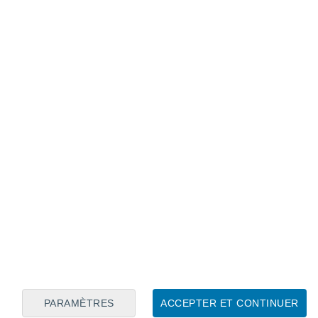
Calendrier lunaire
Lun
Mar
Mer
Jeu
Ven
Sam
Dim
6
7
8
9
10
11
12
13
14
15
16
17
18
19
PARAMÈTRES
ACCEPTER ET CONTINUER