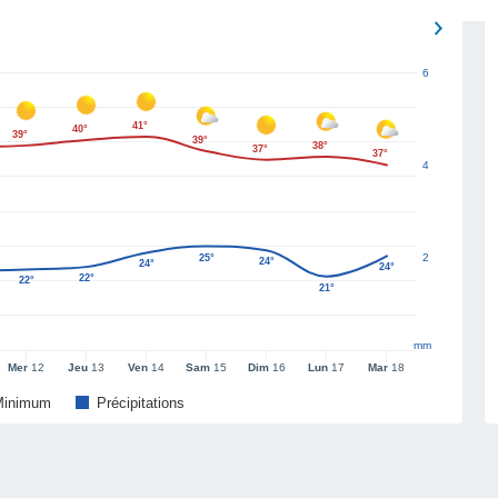
6
41°
40°
39°
39°
38°
37°
37°
4
2
25°
24°
24°
24°
22°
22°
21°
mm
Mer
12
Jeu
13
Ven
14
Sam
15
Dim
16
Lun
17
Mar
18
Minimum
Précipitations