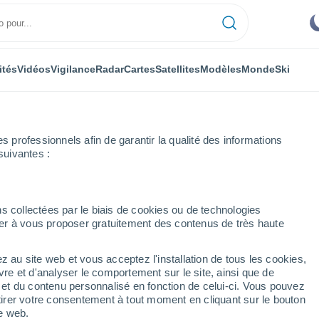
ités
Vidéos
Vigilance
Radar
Cartes
Satellites
Modèles
Monde
Ski
professionnels afin de garantir la qualité des informations
suivantes :
'Isle-sur-la-Sorgue
Semaine prochaine
s collectées par le biais de cookies ou de technologies
nuer à vous proposer gratuitement des contenus de très haute
gue 8 - 14 jours
z au site web et vous acceptez l'installation de tous les cookies,
...
vre et d'analyser le comportement sur le site, ainsi que de
é et du contenu personnalisé en fonction de celui-ci. Vous pouvez
Heure par heure
tirer votre consentement à tout moment en cliquant sur le bouton
Ciel dégagé dans les prochaines
te web.
heures