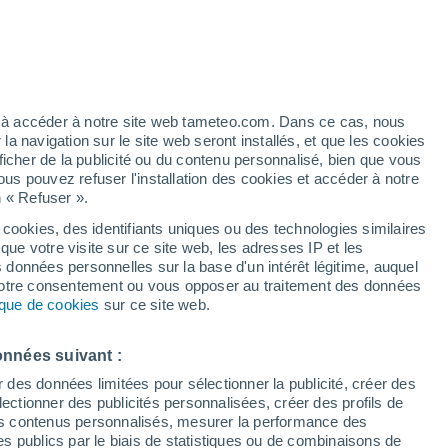
Vigilance orange
Alerte canicule de niveau élevé à
L'Isle-sur-la-Sorgue aujourd’hui
artier
6%
ez à accéder à notre site web tameteo.com. Dans ce cas, nous
 navigation sur le site web seront installés, et que les cookies
ficher de la publicité ou du contenu personnalisé, bien que vous
ous pouvez refuser l'installation des cookies et accéder à notre
n « Refuser ».
tobre
 cookies, des identifiants uniques ou des technologies similaires
que votre visite sur ce site web, les adresses IP et les
des températures
Radar de pluie
Satellites
Modèles
s données personnelles sur la base d'un intérêt légitime, auquel
 votre consentement ou vous opposer au traitement des données
tique de cookies
sur ce site web.
imanche
Lundi
Mardi
Mercredi
onnées suivant :
16 Août
17 Août
18 Août
19 Août
r des données limitées pour sélectionner la publicité, créer des
sélectionner des publicités personnalisées, créer des profils de
 des contenus personnalisés, mesurer la performance des
s publics par le biais de statistiques ou de combinaisons de