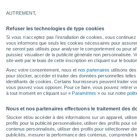
24°
AUTREMENT,
Dernier Qu
Refuser les technologies de type cookies
Éclairée:
4
Sensation de 25°
Si vous n'acceptez pas l'installation de cookies, vous continu
vous informons que seuls les cookies nécessaires pour assurer la
ne seront pas utilisés pour analyser le comportement ou pour af
puissiez visualiser de la publicité générale non personnalisée. V
Flash info
site web par le biais de cette inscription en cliquant sur le bouto
Découvrez la tendance météo entre août et oc
Avec votre consentement, nous et
nos partenaires
utilisons des
pour stocker, accéder et traiter des données personnelles telles 
Météo 1 - 7 jours
Heure par heure
Actualité
Carte 
identifiants de cookies. Certains fournisseurs peuvent traiter vo
vous pouvez vous opposer. Pour ce faire, vous pouvez retirer
à tout moment en cliquant sur «
Paramètres
» ou sur notre
poli
Vendredi
Samedi
D
Jeudi
Nous et nos partenaires effectuons le traitement des d
14 Août
15 Août
13 Août
Stocker et/ou accéder à des informations sur un appareil, utilise
profils pour la publicité personnalisée, utiliser des profils pour 
contenus personnalisés, utiliser des profils pour sélectionner
publicités, mesurer la performance des contenus, comprendre le