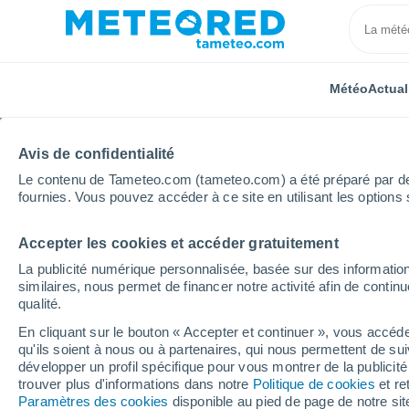
Météo
Actual
Avis de confidentialité
Le contenu de Tameteo.com (tameteo.com) a été préparé par des 
fournies. Vous pouvez accéder à ce site en utilisant les options 
Accepter les cookies et accéder gratuitement
Accueil
Provence-Alpes-Côte d'Azur
Vaucluse
L
La publicité numérique personnalisée, basée sur des information
similaires, nous permet de financer notre activité afin de conti
Météo L'Isle-sur-la-Sor
qualité.
En cliquant sur le bouton « Accepter et continuer », vous accéde
05:36
Jeudi
qu'ils soient à nous ou à partenaires, qui nous permettent de sui
développer un profil spécifique pour vous montrer de la publicit
trouver plus d'informations dans notre
Politique de cookies
et re
Ciel dégagé
Paramètres des cookies
disponible au pied de page de notre si