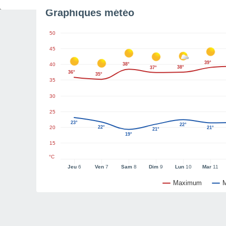
Graphiques météo
50
45
39°
40
38°
38°
37°
36°
35°
35
30
25
23°
22°
20
22°
21°
21°
19°
15
°C
Jeu
6
Ven
7
Sam
8
Dim
9
Lun
10
Mar
11
Maximum