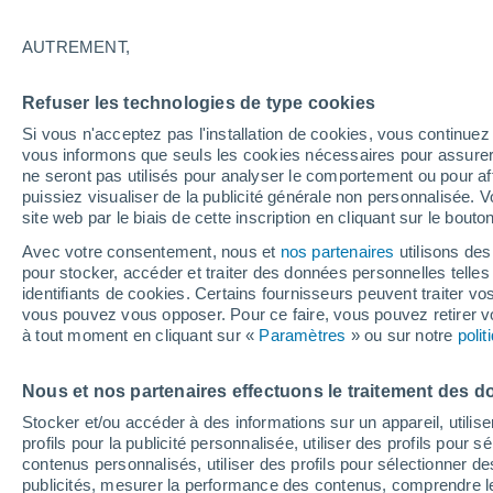
Graphique météo heure par heure 
AUTREMENT,
SYMBOLE
TEMPÉRATURE
Refuser les technologies de type cookies
00
03
06
09
12
15
18
21
00
03
06
09
Si vous n'acceptez pas l'installation de cookies, vous continu
vous informons que seuls les cookies nécessaires pour assurer la
ne seront pas utilisés pour analyser le comportement ou pour af
puissiez visualiser de la publicité générale non personnalisée. V
site web par le biais de cette inscription en cliquant sur le bouto
Avec votre consentement, nous et
nos partenaires
utilisons des
34°
pour stocker, accéder et traiter des données personnelles telles 
33°
identifiants de cookies. Certains fournisseurs peuvent traiter vo
32°
vous pouvez vous opposer. Pour ce faire, vous pouvez retirer
29°
à tout moment en cliquant sur «
Paramètres
» ou sur notre
poli
28°
27°
24°
24°
Nous et nos partenaires effectuons le traitement des d
23°
21°
21°
Stocker et/ou accéder à des informations sur un appareil, utilise
profils pour la publicité personnalisée, utiliser des profils pour 
contenus personnalisés, utiliser des profils pour sélectionner
publicités, mesurer la performance des contenus, comprendre le