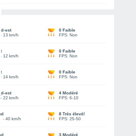
ud-est
0 Faible
-
13 km/h
FPS:
Non
t
0 Faible
-
12 km/h
FPS:
Non
t
0 Faible
-
14 km/h
FPS:
Non
ud-est
4 Modéré
-
22 km/h
FPS:
6-10
ud
8 Très élevé!
8
-
40 km/h
FPS:
25-50
ud
3 Modéré