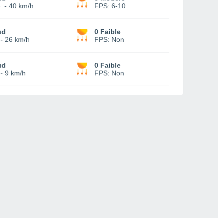
6
-
40 km/h
FPS:
6-10
ud
0 Faible
-
26 km/h
FPS:
Non
ud
0 Faible
-
9 km/h
FPS:
Non