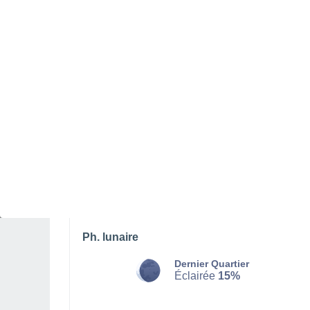
DIMANCHE 09 AOÛT
Toute la journée
Ensoleillé
Lever du soleil à
06h36
Coucher du soleil à
20h52
Première lueur à
06:04
Dernière lueur à
21:24
Ph. lunaire
Dernier Quartier
Éclairée
15%