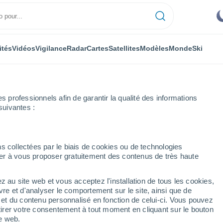
ités
Vidéos
Vigilance
Radar
Cartes
Satellites
Modèles
Monde
Ski
professionnels afin de garantir la qualité des informations
suivantes :
'Isle-sur-la-Sorgue
Heure par heure
s collectées par le biais de cookies ou de technologies
nuer à vous proposer gratuitement des contenus de très haute
rgue heure par heure
z au site web et vous acceptez l'installation de tous les cookies,
vre et d'analyser le comportement sur le site, ainsi que de
é et du contenu personnalisé en fonction de celui-ci. Vous pouvez
tirer votre consentement à tout moment en cliquant sur le bouton
te web.