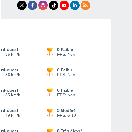
ord-ouest
0 Faible
7
-
35 km/h
FPS:
Non
ord-ouest
0 Faible
7
-
36 km/h
FPS:
Non
ord-ouest
0 Faible
7
-
35 km/h
FPS:
Non
ord-ouest
5 Modéré
3
-
49 km/h
FPS:
6-10
ord-ouest
8 Très élevé!