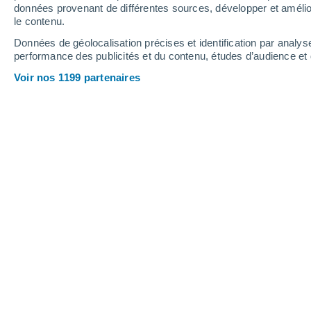
Vendredi
7
Samedi
8
données provenant de différentes sources, développer et amélior
le contenu.
Données de géolocalisation précises et identification par analys
performance des publicités et du contenu, études d’audience e
Prévisions météo L'Isle-sur-la-Sorg
Voir nos 1199 partenaires
VENDREDI 07 AOÛT
1 Alerte maintenant
Vigilance renforcée
Toute la journée
Ensoleillé
Lever du soleil à
06h34
Coucher du soleil à
20h55
Première lueur à
06:02
Dernière lueur à
21:27