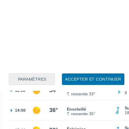
S
24°
Éclaircies
02:00
5
T. ressentie
25°
Es
22°
Ciel dégagé
05:00
5
T. ressentie
22°
Es
24°
Ensoleillé
08:00
6
T. ressentie
25°
PARAMÈTRES
ACCEPTER ET CONTINUER
S
34°
Ensoleillé
11:00
8
T. ressentie
33°
S
36°
Ensoleillé
14:00
1
T. ressentie
35°
S