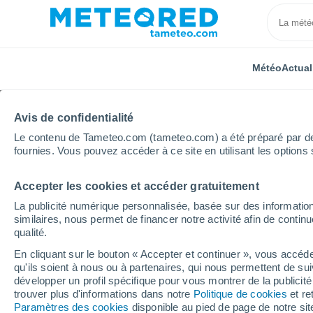
Météo
Actual
Avis de confidentialité
Le contenu de Tameteo.com (tameteo.com) a été préparé par des 
fournies. Vous pouvez accéder à ce site en utilisant les options 
Accepter les cookies et accéder gratuitement
Accueil
Provence-Alpes-Côte d'Azur
Vaucluse
L
La publicité numérique personnalisée, basée sur des information
similaires, nous permet de financer notre activité afin de conti
Météo L'Isle-sur-la-So
qualité.
En cliquant sur le bouton « Accepter et continuer », vous accéde
qu'ils soient à nous ou à partenaires, qui nous permettent de sui
Météo 1 - 7 jours
Heure par heure
développer un profil spécifique pour vous montrer de la publicit
trouver plus d'informations dans notre
Politique de cookies
et re
Paramètres des cookies
disponible au pied de page de notre si