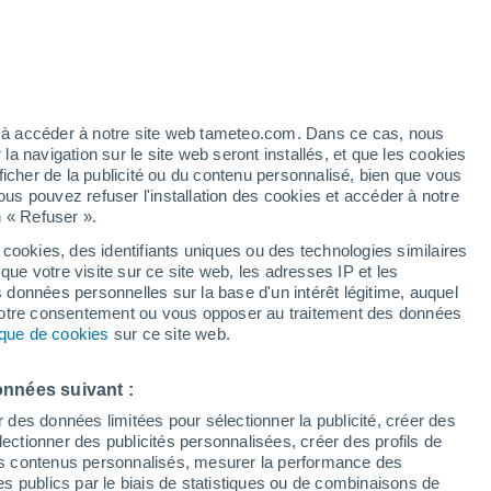
pour L'Isle-sur-la-Sorgue
VENT
PRÉCIPITATIONS
12
15
18
21
00
03
06
09
12
15
18
21
00
ez à accéder à notre site web tameteo.com. Dans ce cas, nous
 navigation sur le site web seront installés, et que les cookies
ficher de la publicité ou du contenu personnalisé, bien que vous
ous pouvez refuser l'installation des cookies et accéder à notre
n « Refuser ».
37°
36°
 cookies, des identifiants uniques ou des technologies similaires
36°
35°
34°
que votre visite sur ce site web, les adresses IP et les
34°
s données personnelles sur la base d'un intérêt légitime, auquel
32°
 votre consentement ou vous opposer au traitement des données
29°
tique de cookies
sur ce site web.
27°
27°
24°
24°
onnées suivant :
22°
r des données limitées pour sélectionner la publicité, créer des
sélectionner des publicités personnalisées, créer des profils de
 des contenus personnalisés, mesurer la performance des
s publics par le biais de statistiques ou de combinaisons de