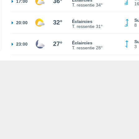
36°
Éclaircies
17:00
1
T. ressentie
34°
S
32°
Éclaircies
20:00
8
T. ressentie
31°
S
27°
Éclaircies
23:00
3
T. ressentie
28°