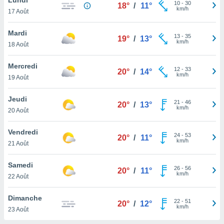
n «
10
-
30
18°
/
11°
km/h
17 Août
 et
r »,
cédez au
Mardi
13
-
35
19°
/
13°
 et vous
km/h
18 Août
z
ation de
Mercredi
12
-
33
20°
/
14°
km/h
19 Août
qu'ils
 nous ou
aires,
Jeudi
21
-
46
20°
/
13°
km/h
20 Août
nt de
t
Vendredi
24
-
53
er le
20°
/
11°
km/h
21 Août
ement
te, ainsi
Samedi
26
-
56
20°
/
11°
km/h
per un
22 Août
écifique
us
Dimanche
22
-
51
de la
20°
/
12°
km/h
23 Août
 et du