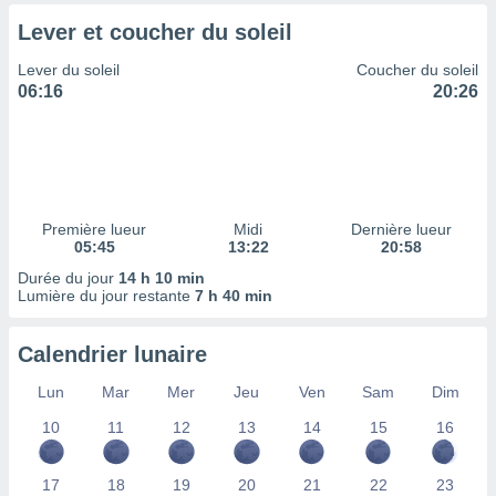
tre
Lever et coucher du soleil
ement,
Lever du soleil
Coucher du soleil
enaires
06:16
20:26
s des
 des
nts
 ou des
gies
es pour
Première lueur
Midi
Dernière lueur
 accéder
05:45
13:22
20:58
r des
Durée du jour
14 h 10 min
Lumière du jour restante
7 h 40 min
lles
ue votre
r ce site
Calendrier lunaire
 IP et
Lun
Mar
Mer
Jeu
Ven
Sam
Dim
ifiants
es.
10
11
12
13
14
15
16
eurs
17
18
19
20
21
22
23
traiter