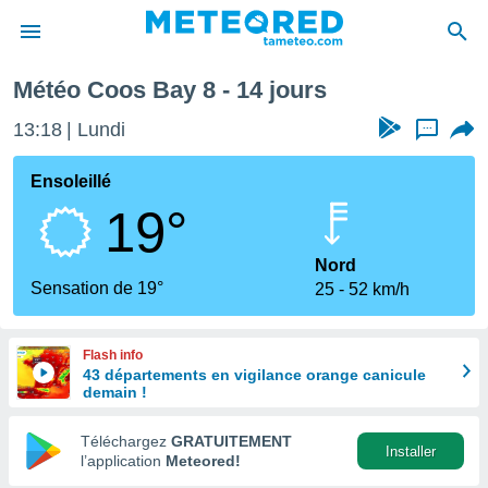
prochaine
Météo Coos Bay 8 - 14 jours
e
ntialité
13:18
Lundi
...
enu de
o.com
Ensoleillé
o.com) a
19°
aré par
onnels
Nord
arantir
Sensation de 19°
25
52 km/h
té des
ions
. Vous
Flash info
accéder
43 départements en vigilance orange canicule
e en
demain !
 les
Téléchargez
GRATUITEMENT
s :
Installer
l’application
Meteored!
r les