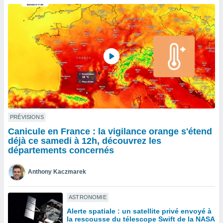
n «
 et
r »,
cédez au
 et vous
z
ation de
qu'ils
 nous ou
aires,
nt de
PRÉVISIONS
t
Canicule en France : la vigilance orange s'étend
er le
déjà ce samedi à 12h, découvrez les
ement
départements concernés
te, ainsi
Anthony Kaczmarek
per un
écifique
us
ASTRONOMIE
de la
Alerte spatiale : un satellite privé envoyé à
 et du
la rescousse du télescope Swift de la NASA