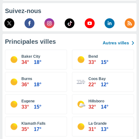
pour
 le
Suivez-nous
ement
afficher
licité ou
enu
lisé,
Principales villes
e vous
Autres villes
r de la
Baker City
Bend
34°
18°
33°
15°
 non
lisée.
uvez
Burns
Coos Bay
36°
18°
22°
12°
ation des
et
à notre
Eugene
Hillsboro
33°
15°
32°
14°
 par le
 cette
ion en
Klamath Falls
La Grande
sur le
35°
17°
31°
13°
«
».