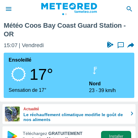
Station
Météo Coos Bay Coast Guard Station -
e
OR
ntialité
enu de
15:07
Vendredi
...
o.com
o.com) a
Ensoleillé
aré par
17°
onnels
arantir
Nord
té des
Sensation de 17°
ions
23
39 km/h
. Vous
accéder
e en
Actualité
 les
Le réchauffement climatique modifie le goût de
nos aliments
s :
Téléchargez
GRATUITEMENT
Installer
r les