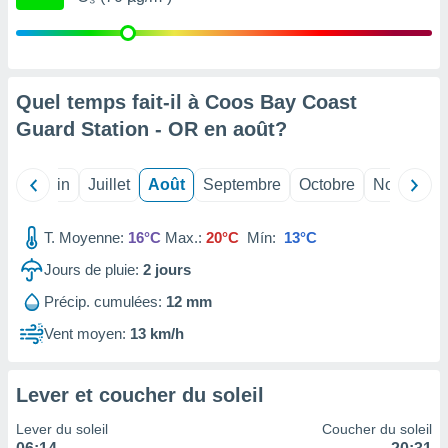
nées
lles sur
d'un
égitime,
vous
Quel temps fait-il à Coos Bay Coast
vous
 Pour ce
Guard Station - OR en
août
?
ous
etirer
Mai
Juin
Juillet
Août
Septembre
Octobre
Novembre
ement
 opposer
T. Moyenne:
16°C
Max.:
20°C
Mín:
13°C
ement
nées à
Jours de pluie:
2
jours
ment en
 sur «
Précip. cumulées:
12 mm
res
» ou
Vent moyen:
13 km/h
e
que de
kies
ite web.
Lever et coucher du soleil
Lever du soleil
Coucher du soleil
t nos