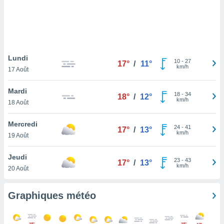
logies
e
s
tez pas
ation de
Lundi
10
-
27
17°
/
11°
, vous
km/h
17 Août
z à
à notre
Mardi
18
-
34
18°
/
12°
km/h
.com.
18 Août
 cas,
us
Mercredi
24
-
41
17°
/
13°
ns que
km/h
19 Août
s
Jeudi
ires
23
-
43
17°
/
13°
km/h
urer la
20 Août
on sur le
 seront
Graphiques météo
, et que
ies ne
as