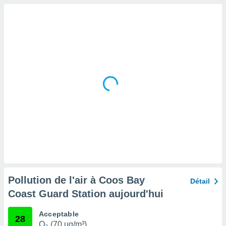
tre
ement,
enaires
s des
 des
nts
 ou des
gies
es pour
 accéder
r des
lles
ue votre
r ce site
 IP et
Pollution de l'air à Coos Bay
Détail
ifiants
Coast Guard Station aujourd'hui
es.
eurs
Acceptable
28
traiter
O₃ (70 µg/m³)