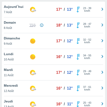
n «
 et
Aujourd´hui
23
-
39
17°
/
13°
r »,
km/h
7 Août
cédez au
 et vous
Demain
28
-
47
z
18°
/
13°
km/h
8 Août
ation de
qu'ils
Dimanche
32
-
52
17°
/
12°
 nous ou
km/h
9 Août
aires,
Lundi
34
-
55
nt de
16°
/
12°
km/h
10 Août
t
er le
Mardi
ement
29
-
49
17°
/
12°
km/h
te, ainsi
11 Août
per un
Mercredi
37
-
61
écifique
16°
/
12°
km/h
12 Août
us
de la
Jeudi
 et du
25
-
43
16°
/
11°
km/h
13 Août