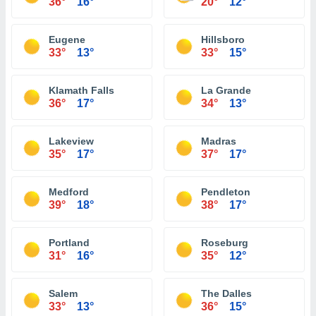
36°
16°
20°
12°
Eugene
Hillsboro
33°
13°
33°
15°
Klamath Falls
La Grande
36°
17°
34°
13°
Lakeview
Madras
35°
17°
37°
17°
Medford
Pendleton
39°
18°
38°
17°
Portland
Roseburg
31°
16°
35°
12°
Salem
The Dalles
33°
13°
36°
15°