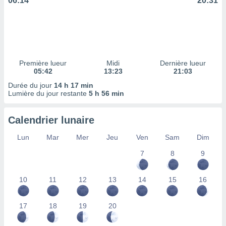
06:14
20:31
ires
ons le
ent des
es
 :
et/ou
 à des
Première lueur
Midi
Dernière lueur
05:42
13:23
21:03
ions sur
eil,
Durée du jour
14 h 17 min
des
Lumière du jour restante
5 h 56 min
limitées
Calendrier lunaire
nner la
, créer
Lun
Mar
Mer
Jeu
Ven
Sam
Dim
ils pour
ité
7
8
9
lisée,
des
our
10
11
12
13
14
15
16
nner des
és
17
18
19
20
lisées,
s profils
enus