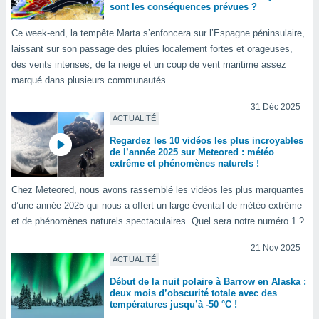
pour
sont les conséquences prévues ?
 le
ement
Ce week-end, la tempête Marta s’enfoncera sur l’Espagne péninsulaire,
afficher
laissant sur son passage des pluies localement fortes et orageuses,
licité ou
des vents intenses, de la neige et un coup de vent maritime assez
enu
marqué dans plusieurs communautés.
lisé,
e vous
31 Déc 2025
ACTUALITÉ
r de la
Regardez les 10 vidéos les plus incroyables
 non
de l’année 2025 sur Meteored : météo
extrême et phénomènes naturels !
lisée.
uvez
Chez Meteored, nous avons rassemblé les vidéos les plus marquantes
ation des
d’une année 2025 qui nous a offert un large éventail de météo extrême
et
et de phénomènes naturels spectaculaires. Quel sera notre numéro 1 ?
à notre
 par le
21 Nov 2025
 cette
ACTUALITÉ
ion en
Début de la nuit polaire à Barrow en Alaska :
sur le
deux mois d’obscurité totale avec des
«
températures jusqu’à -50 °C !
».