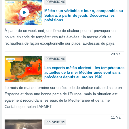
PRÉVISIONS
lisé en
 de
Météo : un véritable « four », comparable au
. Vous
Sahara, à partir de jeudi. Découvrez les
prévisions
rouver
À partir de ce week-end, un dôme de chaleur pourrait provoquer un
ations
re
nouvel épisode de températures très élevées : la masse d’air se
que de
réchauffera de façon exceptionnelle sur place, au-dessus du pays.
kies
r votre
29 Mai
ement à
PRÉVISIONS
ment en
Les experts météo alertent : les températures
sur le
actuelles de la mer Méditerranée sont sans
précédent depuis au moins 1940
res des
kies
Le mois de mai se termine sur un épisode de chaleur extraordinaire en
le au
Espagne et dans une bonne partie de l’Europe, mais la situation est
page de
également record dans les eaux de la Méditerranée et de la mer
te web.
Cantabrique, selon l’AEMET.
MENT,
11 Mai
PRÉVISIONS
 les