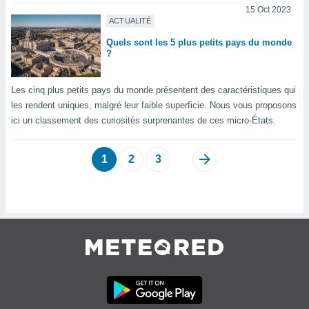
naires
15 Oct 2023
ACTUALITÉ
Quels sont les 5 plus petits pays du monde
?
Les cinq plus petits pays du monde présentent des caractéristiques qui
les rendent uniques, malgré leur faible superficie. Nous vous proposons
ici un classement des curiosités surprenantes de ces micro-États.
1
2
3