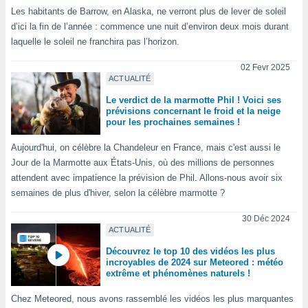
Les habitants de Barrow, en Alaska, ne verront plus de lever de soleil
tre
d’ici la fin de l’année : commence une nuit d’environ deux mois durant
ement,
laquelle le soleil ne franchira pas l’horizon.
enaires
s des
02 Fevr 2025
ACTUALITÉ
 des
nts
Le verdict de la marmotte Phil ! Voici ses
 ou des
prévisions concernant le froid et la neige
gies
pour les prochaines semaines !
es pour
 accéder
Aujourd'hui, on célèbre la Chandeleur en France, mais c'est aussi le
r des
Jour de la Marmotte aux États-Unis, où des millions de personnes
attendent avec impatience la prévision de Phil. Allons-nous avoir six
lles
semaines de plus d'hiver, selon la célèbre marmotte ?
ue votre
r ce site
30 Déc 2024
ACTUALITÉ
 IP et
ifiants
Découvrez le top 10 des vidéos les plus
incroyables de 2024 sur Meteored : météo
es.
extrême et phénomènes naturels !
eurs
Chez Meteored, nous avons rassemblé les vidéos les plus marquantes
traiter