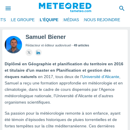
ITS
LE GROUPE
L’ÉQUIPE
MÉDIAS
NOUS REJOINDRE
e
ntialité
Samuel Biener
enu de
Rédacteur et éditeur audiovisuel -
49 articles
o.com
o.com) a
aré par
Diplômé en Géographie et planification du territoire en 2016
onnels
et titulaire d'un master en Planification et gestion des
arantir
risques naturels
en 2017, tous deux de l'
Université d'Alicante
,
té des
Samuel a reçu une formation approfondie en météorologie et en
ions
climatologie, dans le cadre de cours dispensés par l'Agence
. Vous
météorologique nationale, l'Université d'Alicante et d'autres
accéder
e en
organismes scientifiques.
 les
Sa passion pour la météorologie remonte à son enfance, ayant
s :
été témoin d'épisodes historiques de pluies torrentielles et de
fortes tempêtes sur la côte méditerranéenne. Ces dernières
r les