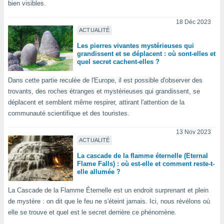
 utiliser
bien visibles.
nées
 pour
18 Déc 2023
ACTUALITÉ
nner le
.
Les pierres vivantes mystérieuses qui
grandissent et se déplacent : où sont-elles et
 de
quel secret cachent-elles ?
isation
 et
Dans cette partie reculée de l'Europe, il est possible d'observer des
ation par
trovants, des roches étranges et mystérieuses qui grandissent, se
 de
déplacent et semblent même respirer, attirant l'attention de la
l,
communauté scientifique et des touristes.
s et
13 Nov 2023
lisés,
ACTUALITÉ
de
ance des
La cascade de la flamme éternelle (Eternal
és et du
Flame Falls) : où est-elle et comment reste-t-
, études
elle allumée ?
ce et
pement
La Cascade de la Flamme Éternelle est un endroit surprenant et plein
ces.
de mystère : on dit que le feu ne s'éteint jamais. Ici, nous révélons où
elle se trouve et quel est le secret derrière ce phénomène.
os 1199