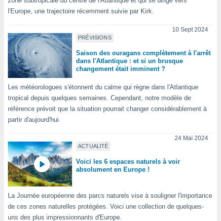
zone subtropicale du centre de l'Atlantique et qui se dirige vers
ires
ons le
l'Europe, une trajectoire récemment suivie par Kirk.
ent des
es
10 Sept 2024
 :
PRÉVISIONS
et/ou
Saison des ouragans complètement à l'arrêt
 à des
dans l'Atlantique : et si un brusque
changement était imminent ?
ions sur
eil,
Les météorologues s'étonnent du calme qui règne dans l'Atlantique
des
tropical depuis quelques semaines. Cependant, notre modèle de
limitées
référence prévoit que la situation pourrait changer considérablement à
nner la
partir d'aujourd'hui.
, créer
ils pour
24 Mai 2024
ité
ACTUALITÉ
lisée,
Voici les 6 espaces naturels à voir
des
absolument en Europe !
our
nner des
és
La Journée européenne des parcs naturels vise à souligner l'importance
lisées,
de ces zones naturelles protégées. Voici une collection de quelques-
s profils
uns des plus impressionnants d'Europe.
enus