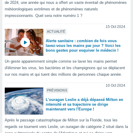
de 2024, une année qui nous a offert un vaste éventail de phénomènes
nées
lles sur
météorologiques extrêmes et de phénomènes naturels
d'un
impressionnants. Quel sera notre numéro 1 ?
égitime,
vous
15 Oct 2024
vous
ACTUALITÉ
 Pour ce
Alerte sanitaire : combien de fois vous
ous
lavez-vous les mains par jour ? Voici les
etirer
bons gestes pour esquiver le médecin !
ement
Un geste apparemment simple comme se laver les mains permet
 opposer
d'éliminer les virus, les bactéries et les champignons qui se déplacent
ement
sur nos mains et qui tuent des millions de personnes chaque année.
nées à
ment en
10 Oct 2024
 sur «
PRÉVISIONS
res
» ou
e
L'ouragan Leslie a déjà dépassé Milton en
intensité et sa trajectoire se dirige
que de
maintenant vers l'Europe !
kies
ite web.
Après le passage catastrophique de Milton sur la Floride, tous les
regards se tournent vers Leslie, un ouragan de catégorie 2 situé dans la
t nos