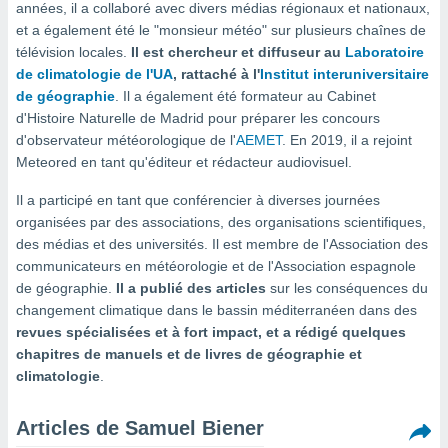
années, il a collaboré avec divers médias régionaux et nationaux,
s et
et a également été le "monsieur météo" sur plusieurs chaînes de
r
télévision locales.
Il est chercheur et diffuseur au
Laboratoire
tement
de climatologie de l'UA
, rattaché à l'
Institut interuniversitaire
cité
de géographie
. Il a également été formateur au Cabinet
ue
d'Histoire Naturelle de Madrid pour préparer les concours
lisée,
ACCEPTER
ur des
d'observateur météorologique de l'
AEMET
. En 2019, il a rejoint
ET
ions
Meteored en tant qu'éditeur et rédacteur audiovisuel.
CONTINUER
es par le
 cookies
Il a participé en tant que conférencier à diverses journées
PARAMÈTRES
organisées par des associations, des organisations scientifiques,
gies
des médias et des universités. Il est membre de l'Association des
es, nous
communicateurs en météorologie et de l'Association espagnole
de
de géographie.
Il a publié des articles
sur les conséquences du
 notre
afin de
changement climatique dans le bassin méditerranéen dans des
r à vous
revues spécialisées et à fort impact, et a rédigé quelques
r
chapitres de manuels et de livres de géographie et
ment des
climatologie
.
 de très
alité.
Articles de Samuel Biener
ant sur