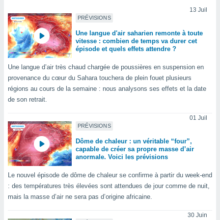
n «
13 Juil
 et
PRÉVISIONS
r »,
cédez au
Une langue d'air saharien remonte à toute
 et vous
vitesse : combien de temps va durer cet
épisode et quels effets attendre ?
z
ation de
Une langue d’air très chaud chargée de poussières en suspension en
qu'ils
provenance du cœur du Sahara touchera de plein fouet plusieurs
 nous ou
régions au cours de la semaine : nous analysons ses effets et la date
aires,
de son retrait.
nt de
01 Juil
t
PRÉVISIONS
er le
Dôme de chaleur : un véritable “four”,
ement
capable de créer sa propre masse d’air
te, ainsi
anormale. Voici les prévisions
per un
Le nouvel épisode de dôme de chaleur se confirme à partir du week-end
écifique
: des températures très élevées sont attendues de jour comme de nuit,
us
mais la masse d’air ne sera pas d’origine africaine.
de la
 et du
30 Juin