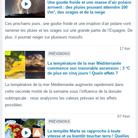
logies
Une goutte froide et une masse d’air polaire
arrivent : des pluies pouvant atteindre 100
e
l/m², des orages et de la neige
s
Ces prochains jours, une goutte froide et une irruption d’air polaire vont
tez pas
ramener les pluies et les orages sur une grande partie de l’Espagne. De
ation de
plus, il pourrait neiger sur plusieurs massifs.
, vous
z à
17 Avr
à notre
PRÉVISIONS
.com.
La température de la mer Méditerranée
commence son inexorable ascension : 3 °C
 cas,
de plus en cinq jours ! Quels effets ?
us
ns que
La température de la mer Méditerranée augmente rapidement dans
s
cette seconde moitié de la semaine sous l’influence de la dorsale
ires
subtropicale : nous analysons les valeurs prévues et les effets
urer la
possibles.
on sur le
 seront
07 Fevr
, et que
PRÉVISIONS
ies ne
La tempête Marta se rapproche à toute
as
vitesse et va bientôt toucher terre ! Quelles