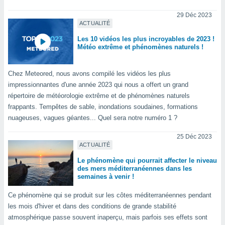
lisés,
29 Déc 2023
des
ACTUALITÉ
our
nner des
Les 10 vidéos les plus incroyables de 2023 !
s
Météo extrême et phénomènes naturels !
lisés,
la
Chez Meteored, nous avons compilé les vidéos les plus
ance des
impressionnantes d'une année 2023 qui nous a offert un grand
s,
la
répertoire de météorologie extrême et de phénomènes naturels
ance des
frappants. Tempêtes de sable, inondations soudaines, formations
s,
nuageuses, vagues géantes... Quel sera notre numéro 1 ?
dre les
par le
25 Déc 2023
ACTUALITÉ
ques ou
Le phénomène qui pourrait affecter le niveau
inaisons
des mers méditerranéennes dans les
ées
semaines à venir !
nt de
tes
Ce phénomène qui se produit sur les côtes méditerranéennes pendant
,
les mois d'hiver et dans des conditions de grande stabilité
er et
atmosphérique passe souvent inaperçu, mais parfois ses effets sont
r les