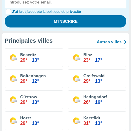
J'ai lu et j'accepte la politique de privacité
Principales villes
Autres villes
Beseritz
Binz
29°
13°
23°
17°
Boltenhagen
Greifswald
29°
12°
29°
13°
Güstrow
Heringsdorf
29°
13°
26°
16°
Horst
Karstädt
29°
13°
31°
13°