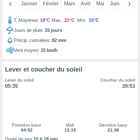
Janvier
Février
Mars
Avril
Mai
Juin
Juillet
tre
ement,
T. Moyenne:
18°C
Max.:
21°C
Mín:
15°C
enaires
Jours de pluie:
15
jours
s des
 des
Précip. cumulées:
82 mm
nts
 ou des
Vent moyen:
15 km/h
gies
es pour
 accéder
Lever et coucher du soleil
r des
Lever du soleil
Coucher du soleil
lles
05:35
20:53
ue votre
r ce site
 IP et
ifiants
es.
Première lueur
Midi
Dernière lueur
04:52
13:15
21:36
eurs
traiter
Durée du jour
15 h 18 min