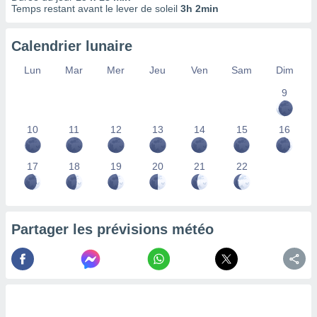
nées
Temps restant avant le lever de soleil
3h 2min
lles sur
d'un
Calendrier lunaire
égitime,
vous
Lun
Mar
Mer
Jeu
Ven
Sam
Dim
vous
 Pour ce
9
ous
etirer
10
11
12
13
14
15
16
ement
 opposer
17
18
19
20
21
22
ement
nées à
ment en
 sur «
res
» ou
Partager les prévisions météo
e
que de
kies
ite web.
t nos