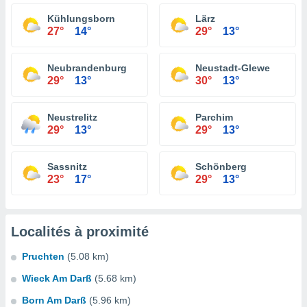
Kühlungsborn
Lärz
27°
14°
29°
13°
Neubrandenburg
Neustadt-Glewe
29°
13°
30°
13°
Neustrelitz
Parchim
29°
13°
29°
13°
Sassnitz
Schönberg
23°
17°
29°
13°
Localités à proximité
Pruchten
(5.08 km)
Wieck Am Darß
(5.68 km)
Born Am Darß
(5.96 km)