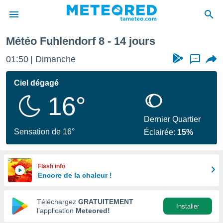
Fuhlendorf
Semaine prochaine
Météo Fuhlendorf 8 - 14 jours
e
ntialité
01:50
Dimanche
...
enu de
o.com
Ciel dégagé
o.com) a
16°
aré par
onnels
Dernier Quartier
arantir
Sensation de 16°
Éclairée:
15%
té des
ions
. Vous
accéder
Flash info
e en
Encore de la chaleur !
 les
Téléchargez
GRATUITEMENT
s :
Installer
l’application
Meteored!
r les