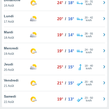
n «
16
-
31
24°
/
18°
km/h
16 Août
 et
r »,
cédez au
Lundi
20
-
42
20°
/
16°
 et vous
km/h
17 Août
z
ation de
Mardi
28
-
55
19°
/
14°
km/h
18 Août
qu'ils
 nous ou
aires,
Mercredi
24
-
50
19°
/
14°
km/h
19 Août
nt de
t
Jeudi
18
-
40
er le
25°
/
15°
km/h
20 Août
ement
te, ainsi
Vendredi
20
-
45
21°
/
15°
km/h
per un
21 Août
écifique
us
Samedi
23
-
50
de la
19°
/
13°
km/h
22 Août
 et du