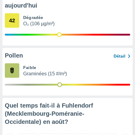
pour
aujourd'hui
 le
ement
Dégradée
afficher
42
O₃ (106 µg/m³)
licité ou
enu
lisé,
e vous
r de la
Pollen
Détail
 non
Faible
lisée.
Graminées (15 #/m³)
uvez
ation des
et
à notre
 par le
Quel temps fait-il à Fuhlendorf
 cette
(Mecklembourg-Poméranie-
ion en
Occidentale) en
août
?
sur le
«
».